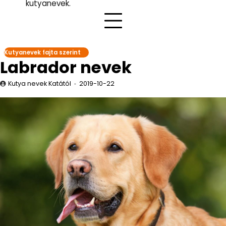
kutyanevek.
Kutyanevek fajta szerint
Labrador nevek
Kutya nevek Katától
2019-10-22