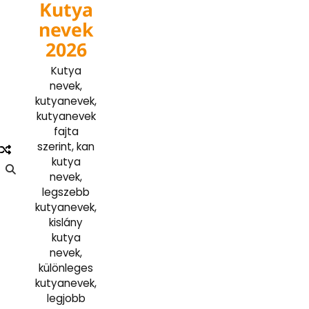
Kutya
Skip
to
nevek
content
2026
Kutya
nevek,
kutyanevek,
kutyanevek
fajta
szerint, kan
kutya
nevek,
legszebb
kutyanevek,
kislány
kutya
nevek,
különleges
kutyanevek,
legjobb