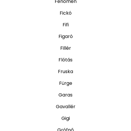
Fenomén
Fickó
Fifi
Figaró
Fillér
Flótás
Fruska
Fürge
Garas
Gavallér
Gigi
Grófnő