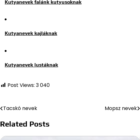
Kutyanevek falánk kutyusoknak
Kutyanevek kajláknak
Kutyanevek lustáknak
Post Views:
3 040
Tacskó nevek
Mopsz nevek
Bejegyzés
navigáció
Related Posts