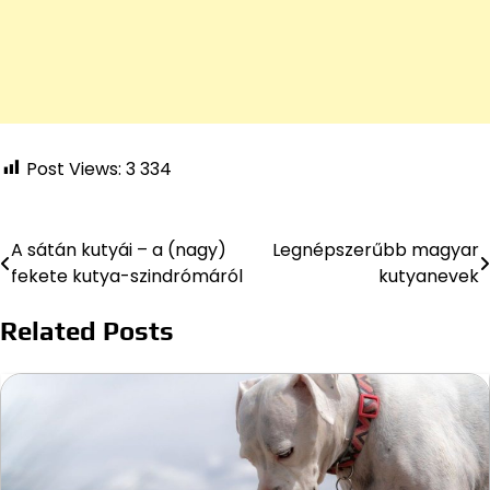
Post Views:
3 334
A sátán kutyái – a (nagy)
Legnépszerűbb magyar
Bejegyzés
fekete kutya-szindrómáról
kutyanevek
navigáció
Related Posts