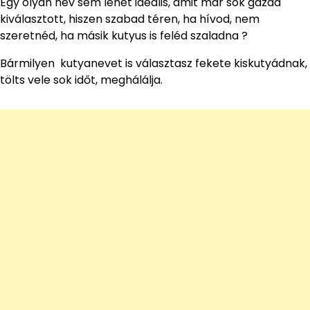
Egy olyan név sem lehet ideális, amit már sok gazda
kiválasztott, hiszen szabad téren, ha hívod, nem
szeretnéd, ha másik kutyus is feléd szaladna ?
Bármilyen kutyanevet is választasz fekete kiskutyádnak,
tölts vele sok időt, meghálálja.