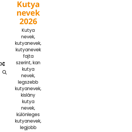
Kutya
Skip
to
nevek
content
2026
Kutya
nevek,
kutyanevek,
kutyanevek
fajta
szerint, kan
kutya
nevek,
legszebb
kutyanevek,
kislány
kutya
nevek,
különleges
kutyanevek,
legjobb