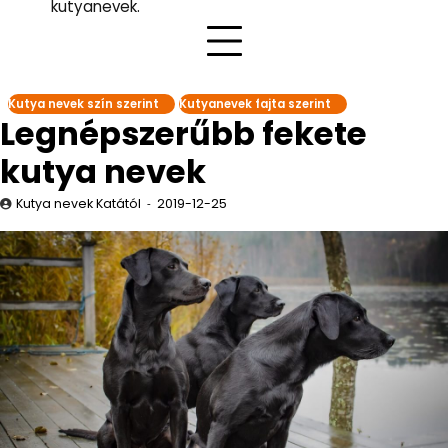
kutyanevek.
Kutya nevek szín szerint
Kutyanevek fajta szerint
Legnépszerűbb fekete
kutya nevek
Kutya nevek Katától
2019-12-25