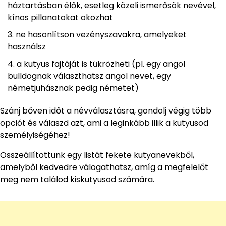
háztartásban élők, esetleg közeli ismerősök nevével,
kínos pillanatokat okozhat
ne hasonlítson vezényszavakra, amelyeket
használsz
a kutyus fajtáját is tükrözheti (pl. egy angol
bulldognak választhatsz angol nevet, egy
németjuhásznak pedig németet)
Szánj bőven időt a névválasztásra, gondolj végig több
opciót és válaszd azt, ami a leginkább illik a kutyusod
személyiségéhez!
Összeállítottunk egy listát fekete kutyanevekből,
amelyből kedvedre válogathatsz, amíg a megfelelőt
meg nem találod kiskutyusod számára.