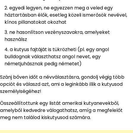
egyedi legyen, ne egyezzen meg a veled egy
háztartásban élők, esetleg közeli ismerősök nevével,
kínos pillanatokat okozhat
ne hasonlítson vezényszavakra, amelyeket
használsz
a kutyus fajtáját is tükrözheti (pl. egy angol
bulldognak választhatsz angol nevet, egy
németjuhásznak pedig németet)
Szánj bőven időt a névválasztásra, gondolj végig több
opciót és válaszd azt, ami a leginkább illik a kutyusod
személyiségéhez!
Összeállítottunk egy listát amerikai kutyanevekből,
amelyből kedvedre válogathatsz, amíg a megfelelőt
meg nem találod kiskutyusod számára.