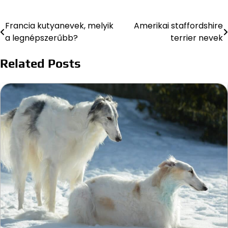
Francia kutyanevek, melyik
Amerikai staffordshire
Bejegyzés
a legnépszerűbb?
terrier nevek
navigáció
Related Posts