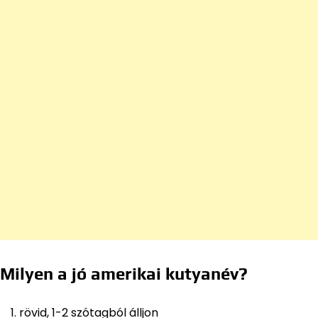
Milyen a jó amerikai kutyanév?
rövid, 1-2 szótagból álljon