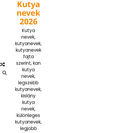
Kutya
Skip
to
nevek
content
2026
Kutya
nevek,
kutyanevek,
kutyanevek
fajta
szerint, kan
kutya
nevek,
legszebb
kutyanevek,
kislány
kutya
nevek,
különleges
kutyanevek,
legjobb