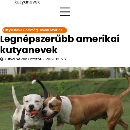
kutyanevek.
Kutya nevek ország-nyelv szerint
Legnépszerűbb amerikai
kutyanevek
Kutya nevek Katától
2019-12-26