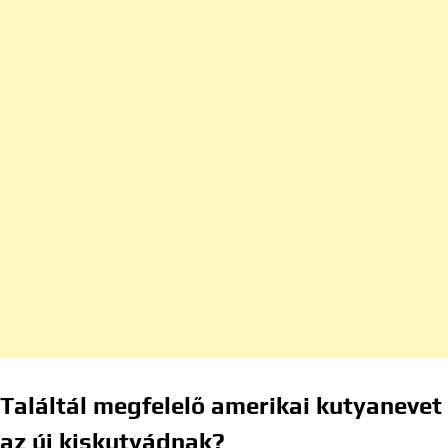
Találtál megfelelő amerikai kutyanevet
az új kiskutyádnak?