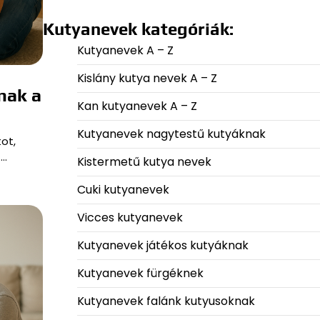
Kutyanevek kategóriák:
Kutyanevek A – Z
Kislány kutya nevek A – Z
nak a
Kan kutyanevek A – Z
Kutyanevek nagytestű kutyáknak
ot,
.…
Kistermetű kutya nevek
Cuki kutyanevek
Vicces kutyanevek
Kutyanevek játékos kutyáknak
Kutyanevek fürgéknek
Kutyanevek falánk kutyusoknak