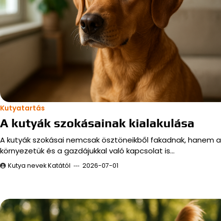
Kutyatartás
A kutyák szokásainak kialakulása
A kutyák szokásai nemcsak ösztöneikből fakadnak, hanem a
környezetük és a gazdájukkal való kapcsolat is…
Kutya nevek Katától
2026-07-01