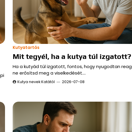
Kutyatartás
Mit tegyél, ha a kutya túl izgatott?
Ha a kutyád túl izgatott, fontos, hogy nyugodtan reagá
ne erősítsd meg a viselkedését.…
pi
Kutya nevek Katától
2026-07-08