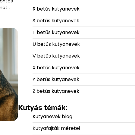
fontos
lmat…
R betűs kutyanevek
S betűs kutyanevek
T betűs kutyanevek
U betűs kutyanevek
V betűs kutyanevek
X betűs kutyanevek
Y betűs kutyanevek
Z betűs kutyanevek
Kutyás témák:
Kutyanevek blog
Kutyafajták méretei