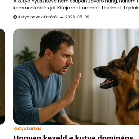
A kutya nyüszítése nem csupán zavaró hang, hanem 
kommunikációs jel. Kifejezhet örömöt, félelmet, fájda
Kutya nevek Katától
2026-05-09
Kutyatartás
Hogyan kezeld a kutya domináns