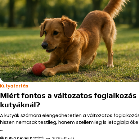
Kutyatartás
Miért fontos a változatos foglalkozás
kutyáknál?
A kutyák számára elengedhetetlen a változatos foglalkozás
hiszen nemcsak testileg, hanem szellemileg is lefoglalja őke
…
Kutya nevek Katától
2026-05-17