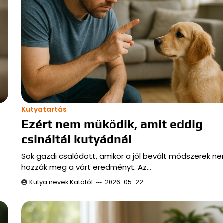
Kutyatartás
Ezért nem működik, amit eddig
csináltál kutyádnál
Sok gazdi csalódott, amikor a jól bevált módszerek n
hozzák meg a várt eredményt. Az…
Kutya nevek Katától
2026-05-22