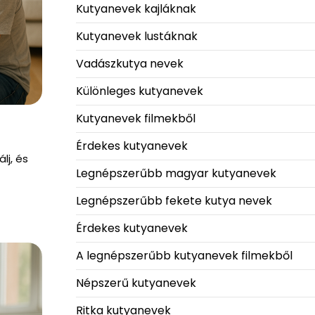
Kutyanevek kajláknak
Kutyanevek lustáknak
Vadászkutya nevek
Különleges kutyanevek
Kutyanevek filmekből
Érdekes kutyanevek
lj, és
Legnépszerűbb magyar kutyanevek
Legnépszerűbb fekete kutya nevek
Érdekes kutyanevek
A legnépszerűbb kutyanevek filmekből
Népszerű kutyanevek
Ritka kutyanevek