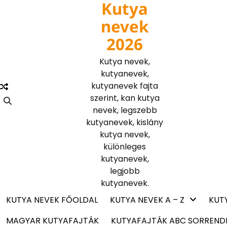
Kutya
Skip
to
nevek
content
2026
Kutya nevek,
kutyanevek,
kutyanevek fajta
szerint, kan kutya
nevek, legszebb
kutyanevek, kislány
kutya nevek,
különleges
kutyanevek,
legjobb
kutyanevek.
KUTYA NEVEK FŐOLDAL
KUTYA NEVEK A – Z
KUT
MAGYAR KUTYAFAJTÁK
KUTYAFAJTÁK ABC SORREND