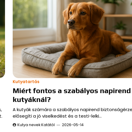
Kutyatartás
Miért fontos a szabályos napirend
kutyáknál?
,
A kutyák számára a szabályos napirend biztonságérze
t.
elősegíti a jó viselkedést és a testi-lelki…
Kutya nevek Katától
2026-05-14