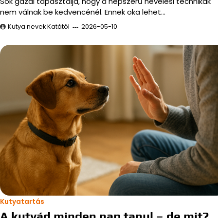
Sok gazdi tapasztalja, hogy a népszerű nevelési technikák
nem válnak be kedvencénél. Ennek oka lehet…
Kutya nevek Katától
2026-05-10
Kutyatartás
A kutyád minden nap tanul – de mit?