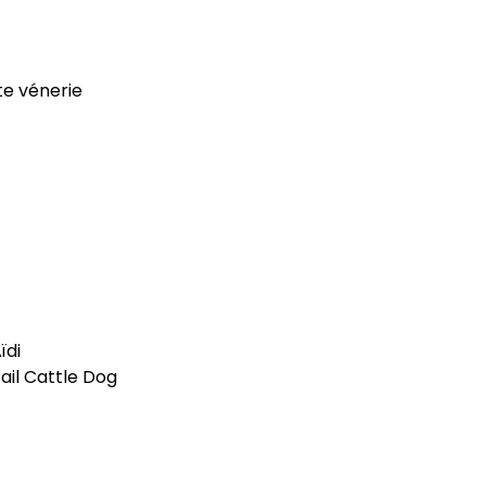
te vénerie
ïdi
ail Cattle Dog