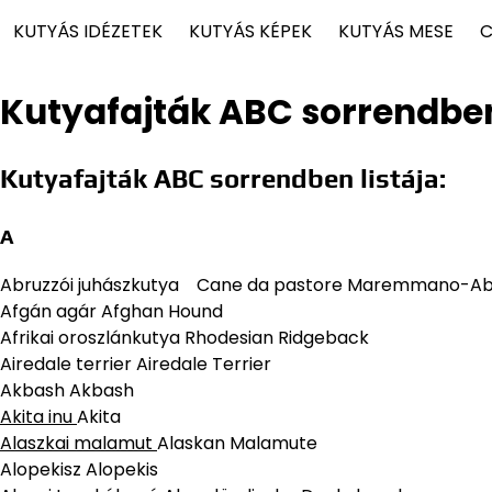
KUTYÁS IDÉZETEK
KUTYÁS KÉPEK
KUTYÁS MESE
C
Kutyafajták ABC sorrendbe
Kutyafajták ABC sorrendben listája:
A
Abruzzói juhászkutya Cane da pastore Maremmano-Ab
Afgán agár Afghan Hound
Afrikai oroszlánkutya Rhodesian Ridgeback
Airedale terrier Airedale Terrier
Akbash Akbash
Akita inu
Akita
Alaszkai malamut
Alaskan Malamute
Alopekisz Alopekis