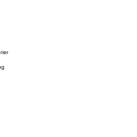
rier
og