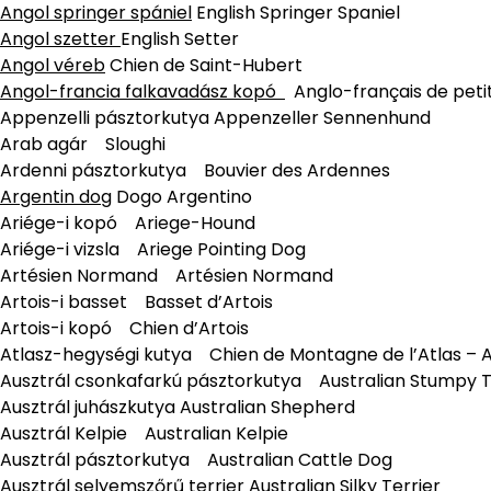
Angol springer spániel
English Springer Spaniel
Angol szetter
English Setter
Angol véreb
Chien de Saint-Hubert
Angol-francia falkavadász kopó
Anglo-français de peti
Appenzelli pásztorkutya Appenzeller Sennenhund
Arab agár Sloughi
Ardenni pásztorkutya Bouvier des Ardennes
Argentin dog
Dogo Argentino
Ariége-i kopó Ariege-Hound
Ariége-i vizsla Ariege Pointing Dog
Artésien Normand Artésien Normand
Artois-i basset Basset d’Artois
Artois-i kopó Chien d’Artois
Atlasz-hegységi kutya Chien de Montagne de l’Atlas – A
Ausztrál csonkafarkú pásztorkutya Australian Stumpy T
Ausztrál juhászkutya Australian Shepherd
Ausztrál Kelpie Australian Kelpie
Ausztrál pásztorkutya Australian Cattle Dog
Ausztrál selyemszőrű terrier Australian Silky Terrier