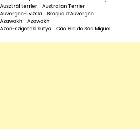
Ausztrál terrier Australian Terrier
Auvergne-i vizsla Braque d’Auvergne
Azawakh Azawakh
Azori-szigeteki kutya Cão Fila de São Miguel