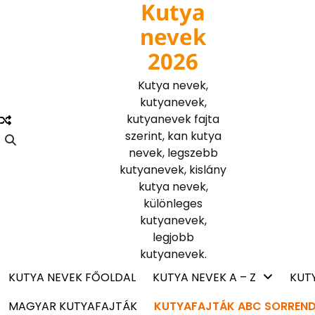
Kutya
Skip
to
nevek
content
2026
Kutya nevek,
kutyanevek,
kutyanevek fajta
szerint, kan kutya
nevek, legszebb
kutyanevek, kislány
kutya nevek,
különleges
kutyanevek,
legjobb
kutyanevek.
KUTYA NEVEK FŐOLDAL
KUTYA NEVEK A – Z
KUT
MAGYAR KUTYAFAJTÁK
KUTYAFAJTÁK ABC SORREN