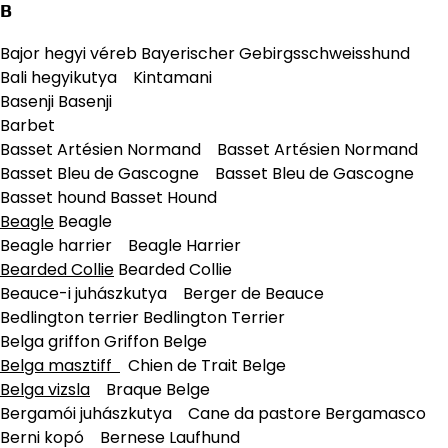
B
Bajor hegyi véreb Bayerischer Gebirgsschweisshund
Bali hegyikutya Kintamani
Basenji Basenji
Barbet
Basset Artésien Normand Basset Artésien Normand
Basset Bleu de Gascogne Basset Bleu de Gascogne
Basset hound Basset Hound
Beagle
Beagle
Beagle harrier Beagle Harrier
Bearded Collie
Bearded Collie
Beauce-i juhászkutya Berger de Beauce
Bedlington terrier Bedlington Terrier
Belga griffon Griffon Belge
Belga masztiff
Chien de Trait Belge
Belga vizsla
Braque Belge
Bergamói juhászkutya Cane da pastore Bergamasco
Berni kopó Bernese Laufhund