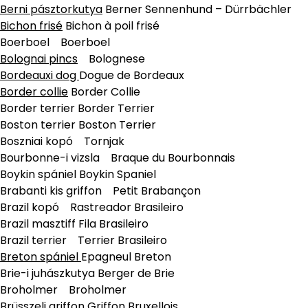
Berni pásztorkutya
Berner Sennenhund – Dürrbächler
Bichon frisé
Bichon à poil frisé
Boerboel Boerboel
Bolognai pincs
Bolognese
Bordeauxi dog
Dogue de Bordeaux
Border collie
Border Collie
Border terrier Border Terrier
Boston terrier Boston Terrier
Boszniai kopó Tornjak
Bourbonne-i vizsla Braque du Bourbonnais
Boykin spániel Boykin Spaniel
Brabanti kis griffon Petit Brabançon
Brazil kopó Rastreador Brasileiro
Brazil masztiff Fila Brasileiro
Brazil terrier Terrier Brasileiro
Breton spániel
Epagneul Breton
Brie-i juhászkutya Berger de Brie
Broholmer Broholmer
Brüsszeli griffon Griffon Bruxellois