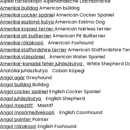
Alpesi tacskókopó Alpenländische Dachsbracke
Amerikai bulldog
American bulldog
Amerikai cocker spánie
l American Cocker Spaniel
Amerikai eszkimó kutya
American Eskimo Dog
Amerikai kopasz terrier
American hairless terrier
Amerikai pit bullterrier
American Pit Bullterrier
Amerikai rókakopó
American Foxhound
Amerikai staffordshire terrier
American Staffordshire Ter
Amerikai vízispániel
American Water Spaniel
Amerikai-kanadai fehér juhászkutya
White Shepherd D
Anatóliai juhászkutya Coban Köpegi
Angol agár
Greyhound
Angol bulldog
Bulldog
Angol cocker spániel
English Cocker Spaniel
Angol juhászkutya
English Shepherd
Angol masztiff
Mastiff
Angol mosómedvekopó
English Coonhound
Angol pointer
Pointer
Angol rókakopó
English Foxhound