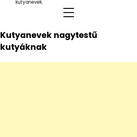
kutyanevek.
Kutyanevek nagytestű
kutyáknak