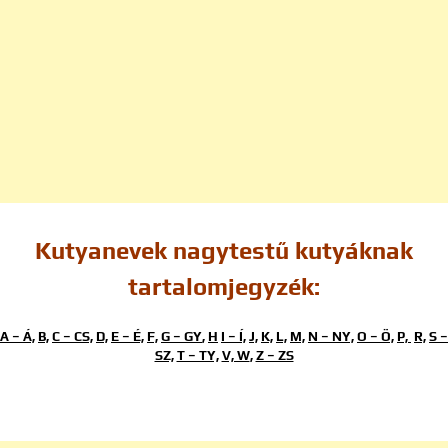
Kutyanevek nagytestű kutyáknak
tartalomjegyzék:
A – Á,
B,
C – CS,
D,
E – É,
F,
G – GY
,
H
I – Í,
J,
K,
L,
M,
N – NY,
O – Ö,
P,
R,
S –
SZ,
T – TY,
V, W
,
Z – ZS