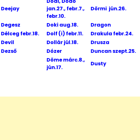
Dodi, Dodó
Deejay
jan.27., febr.7.,
Dörmi jún.26.
febr.10.
Degesz
Doki aug.18.
Dragon
Délceg febr.18.
Dolf (i) febr.11.
Drakula febr.24.
Devil
Dollár júl.18.
Drusza
Dezső
Dózer
Duncan szept.25.
Döme márc.8.,
Dusty
jún.17.