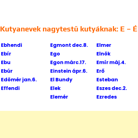
Kutyanevek nagytestű kutyáknak: E – É
Ebhendi
Egmont dec.8.
Elmer
Ebír
Ego
Elnök
Ebu
Egon márc.17.
Emír máj.4.
Ebúr
Einstein ápr.6.
Erő
Edömér jan.6.
El Bundy
Esteban
Effendi
Elek
Eszes dec.2.
Elemér
Ezredes