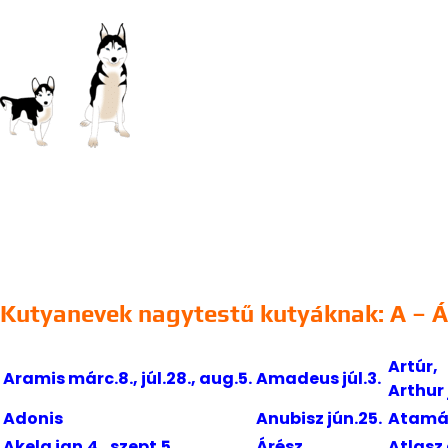
Kutyanevek nagytestű kutyáknak: A – Á
Artúr,
Aramis márc.8., júl.28., aug.5.
Amadeus júl.3.
Arthur 
Adonis
Anubisz jún.25.
Atamán
Akela jan.4., szept.5.
Árész
Atlasz 