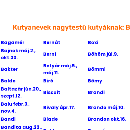
Kutyanevek nagytestű kutyáknak: B
Bagamér
Bernát
Boxi
Bajnok máj.2.,
Berni
Böhöm júl.9.
okt.30.
Betyár máj.5.,
Bakter
Bömmi
máj.11.
Baldo
Bíró
Bömy
Baltazár jún.20.,
Biscuit
Brandi
szept.12.
Balu febr.3.,
Bivaly ápr.17.
Brando máj.10.
nov.4.
Bandi
Blade
Brandon okt.16.
Bandita aug.22.,