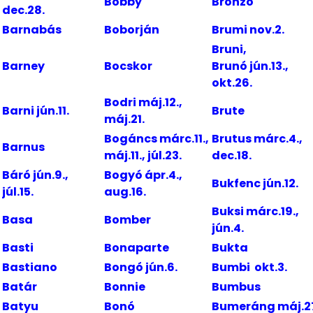
Bobby
Bronzó
dec.28.
Barnabás
Boborján
Brumi nov.2.
Bruni,
Barney
Bocskor
Brunó jún.13.,
okt.26.
Bodri máj.12.,
Barni jún.11.
Brute
máj.21.
Bogáncs márc.11.,
Brutus márc.4.,
Barnus
máj.11., júl.23.
dec.18.
Báró jún.9.,
Bogyó ápr.4.,
Bukfenc jún.12.
júl.15.
aug.16.
Buksi márc.19.,
Basa
Bomber
jún.4.
Basti
Bonaparte
Bukta
Bastiano
Bongó jún.6.
Bumbi okt.3.
Batár
Bonnie
Bumbus
Batyu
Bonó
Bumeráng máj.2