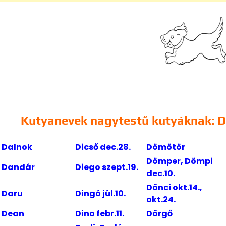
Kutyanevek nagytestű kutyáknak: D
Dalnok
Dicső dec.28.
Dömötör
Dömper, Dömpi
Dandár
Diego szept.19.
dec.10.
Dönci okt.14.,
Daru
Dingó júl.10.
okt.24.
Dean
Dino febr.11.
Dörgő