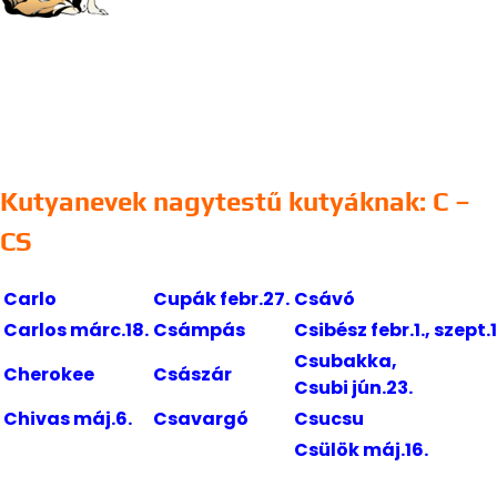
Kutyanevek nagytestű kutyáknak: C –
CS
Carlo
Cupák febr.27.
Csávó
Carlos márc.18.
Csámpás
Csibész febr.1., szept.1
Csubakka,
Cherokee
Császár
Csubi jún.23.
Chivas máj.6.
Csavargó
Csucsu
Csülök máj.16.