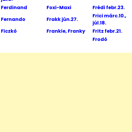
Ferdinand
Foxi-Maxi
Frédi febr.23.
Frici márc.10.,
Fernando
Frakk jún.27.
júl.18.
Ficzkó
Frankie, Franky
Fritz febr.21.
Frodó