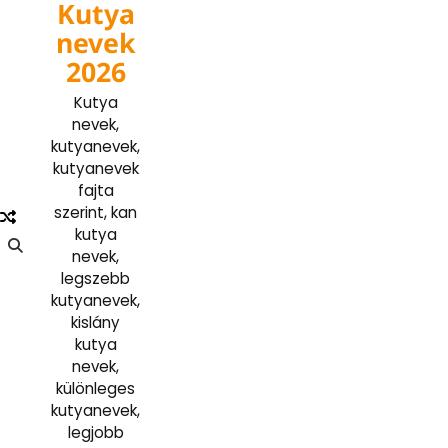
Kutya
Skip
to
nevek
content
2026
Kutya
nevek,
kutyanevek,
kutyanevek
fajta
szerint, kan
kutya
nevek,
legszebb
kutyanevek,
kislány
kutya
nevek,
különleges
kutyanevek,
legjobb