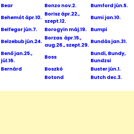
Bear
Bonzo nov.2.
Bumford jún.5.
Borisz ápr.22.,
Behemót ápr.10.
Bumi jan.10.
szept.12.
Belfegor jún.7.
Borogyin máj.19.
Bumpi
Borzas ápr.15.,
Belzebub jún.24.
Bundás jan.31.
aug.26., szept.29.
Benő jan.25.,
Bundi, Bundy,
Boss
júl.16.
Bundzsi
Bernárd
Boszkó
Buster jún.1.
Botond
Butch dec.3.