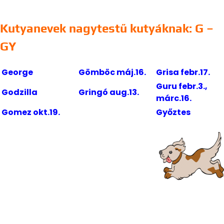
Kutyanevek nagytestű kutyáknak: G –
GY
George
Gömböc máj.16.
Grisa febr.17.
Guru febr.3.,
Godzilla
Gringó aug.13.
márc.16.
Gomez okt.19.
Győztes