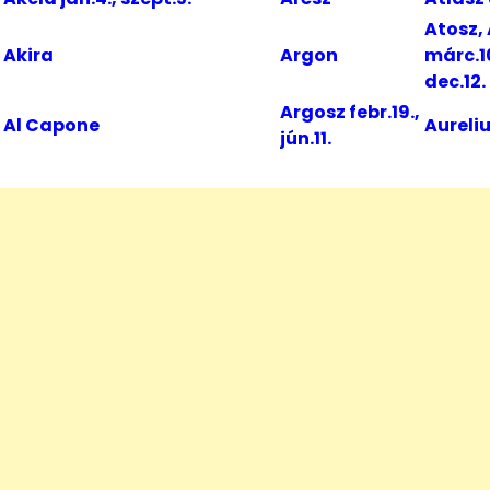
Atosz,
Akira
Argon
márc.10
dec.12.
Argosz febr.19.,
Al Capone
Aureli
jún.11.