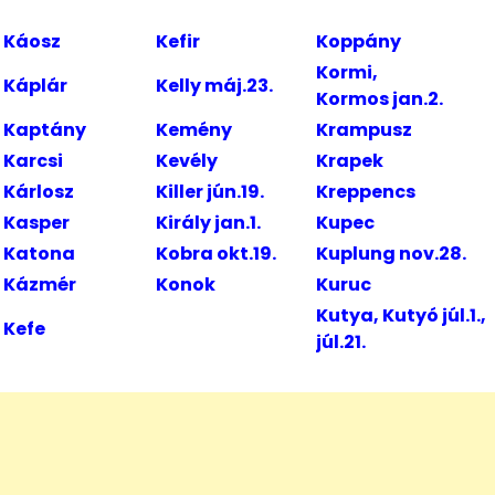
Káosz
Kefir
Koppány
Kormi,
Káplár
Kelly máj.23.
Kormos jan.2.
Kaptány
Kemény
Krampusz
Karcsi
Kevély
Krapek
Kárlosz
Killer jún.19.
Kreppencs
Kasper
Király jan.1.
Kupec
Katona
Kobra okt.19.
Kuplung nov.28.
Kázmér
Konok
Kuruc
Kutya, Kutyó júl.1.,
Kefe
júl.21.