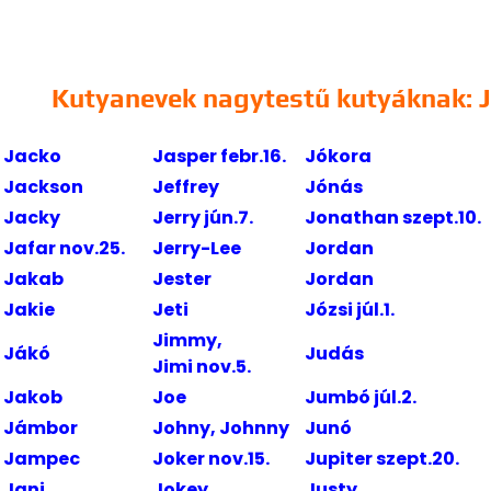
Kutyanevek nagytestű kutyáknak: J
Jacko
Jasper febr.16.
Jókora
Jackson
Jeffrey
Jónás
Jacky
Jerry jún.7.
Jonathan szept.10.
Jafar nov.25.
Jerry-Lee
Jordan
Jakab
Jester
Jordan
Jakie
Jeti
Józsi júl.1.
Jimmy,
Jákó
Judás
Jimi nov.5.
Jakob
Joe
Jumbó júl.2.
Jámbor
Johny, Johnny
Junó
Jampec
Joker nov.15.
Jupiter szept.20.
Jani
Jokey
Justy