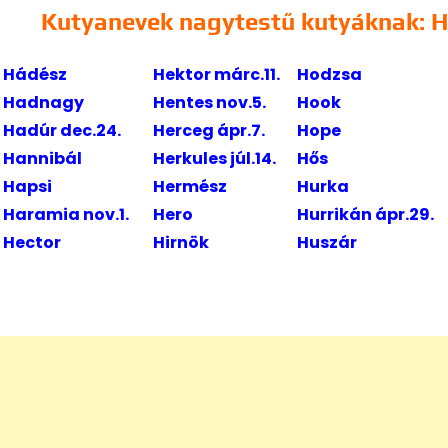
Kutyanevek nagytestű kutyáknak: H
Hádész
Hektor márc.11.
Hodzsa
Hadnagy
Hentes nov.5.
Hook
Hadúr dec.24.
Herceg ápr.7.
Hope
Hannibál
Herkules júl.14.
Hős
Hapsi
Hermész
Hurka
Haramia nov.1.
Hero
Hurrikán ápr.29.
Hector
Hirnök
Huszár