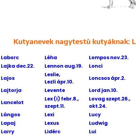
Kutyanevek nagytestű kutyáknak: L
Laborc
Léha
Lompos nov.23.
Lajka dec.22.
Lennon aug.19.
Lonci
Leslie,
Lajos
Loncsos ápr.2.
Lezli ápr.10.
Lajtorja
Levente
Lord jan.10.
Lex (i) febr.8.,
Lovag szept.26.,
Lancelot
szept.11.
okt.24.
Lángos
Lexi
Lucy
Lapaj
Lexus
Ludwig
Larry
Lidérc
Lui