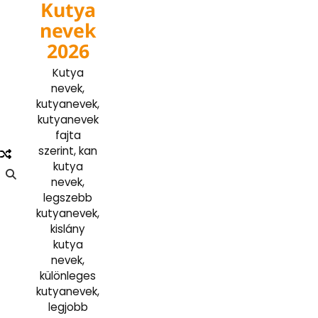
Kutya
Skip
to
nevek
content
2026
Kutya
nevek,
kutyanevek,
kutyanevek
fajta
szerint, kan
kutya
nevek,
legszebb
kutyanevek,
kislány
kutya
nevek,
különleges
kutyanevek,
legjobb