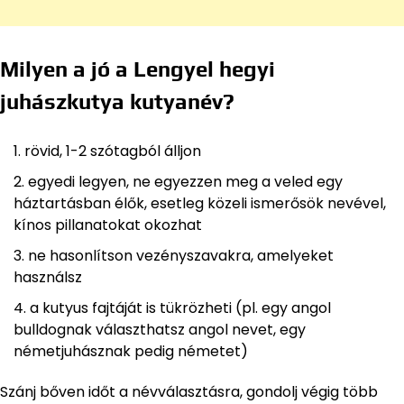
Milyen a jó a Lengyel hegyi
juhászkutya kutyanév?
rövid, 1-2 szótagból álljon
egyedi legyen, ne egyezzen meg a veled egy
háztartásban élők, esetleg közeli ismerősök nevével,
kínos pillanatokat okozhat
ne hasonlítson vezényszavakra, amelyeket
használsz
a kutyus fajtáját is tükrözheti (pl. egy angol
bulldognak választhatsz angol nevet, egy
németjuhásznak pedig németet)
Szánj bőven időt a névválasztásra, gondolj végig több