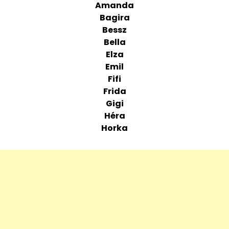
Amanda
Bagira
Bessz
Bella
Elza
Emil
Fifi
Frida
Gigi
Héra
Horka