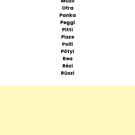
Müzli
Ofra
Panka
Peggi
Pitti
Pisze
Polli
Pötyi
Rea
Rézi
Rüszi