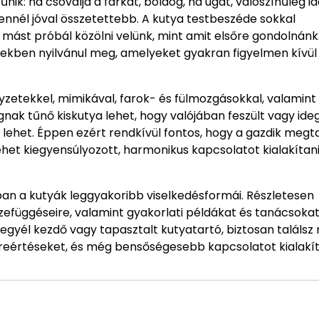
k: ha csóválja a farkát, boldog, ha ugat, valószínűleg id
 ennél jóval összetettebb. A kutya testbeszéde sokkal
ást próbál közölni velünk, mint amit elsőre gondolnánk.
lekben nyilvánul meg, amelyeket gyakran figyelmen kívül
zetekkel, mimikával, farok- és fülmozgásokkal, valamint
gnak tűnő kiskutya lehet, hogy valójában feszült vagy ide
s lehet. Éppen ezért rendkívül fontos, hogy a gazdik megt
lehet kiegyensúlyozott, harmonikus kapcsolatot kialakítan
ban a kutyák leggyakoribb viselkedésformái. Részletesen
zefüggéseire, valamint gyakorlati példákat és tanácsokat
egyél kezdő vagy tapasztalt kutyatartó, biztosan találsz
lreértéseket, és még bensőségesebb kapcsolatot kialakít