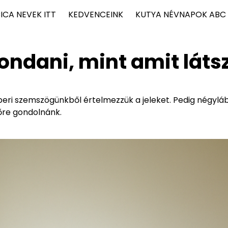
ICA NEVEK ITT
KEDVENCEINK
KUTYA NÉVNAPOK ABC
ndani, mint amit láts
beri szemszögünkből értelmezzük a jeleket. Pedig négylá
sőre gondolnánk.