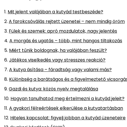
Mit jelent valójában a kutyád testbeszéde?
A farokcsóválás rejtett üzenetei – nem mindig öröm
Fülek és szemek: apró mozdulatok, nagy jelentés
A morgás és ugatás – több, mint hangos tiltakozás
Miért tűnik boldognak, ha valójában feszült?
Játékos viselkedés vagy stresszes reakció?
A kutya ásítása – fáradtság vagy valami más?
Különbség a barátságos és a figyelmeztető vicsorgá
Gazdi és kutya: közös nyelv megtalálása
Hogyan tanulhatod meg értelmezni a kutyád jeleit?
A gyakori félreértések elkerülése a kutyatartásban
Hiteles kapcsolat: figyelj jobban a kutyád üzeneteire