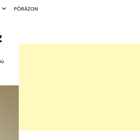
PÓRÁZON
z
bú