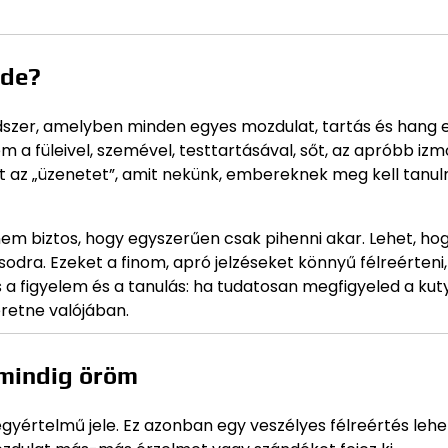
éde?
szer, amelyben minden egyes mozdulat, tartás és hang 
m a füleivel, szemével, testtartásával, sőt, az apróbb iz
zt az „üzenetet”, amit nekünk, embereknek meg kell tanul
, nem biztos, hogy egyszerűen csak pihenni akar. Lehet, ho
odra. Ezeket a finom, apró jelzéseket könnyű félreérteni,
 a figyelem és a tanulás: ha tudatosan megfigyeled a kut
eretne valójában.
 mindig öröm
gyértelmű jele. Ez azonban egy veszélyes félreértés lehe