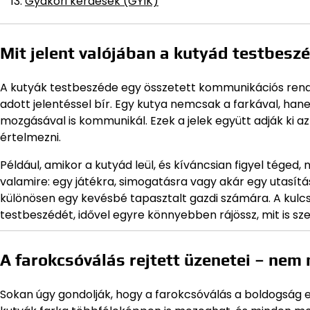
Gyakori kérdések (GYIK)
Mit jelent valójában a kutyád testbesz
A kutyák testbeszéde egy összetett kommunikációs rend
adott jelentéssel bír. Egy kutya nemcsak a farkával, hane
mozgásával is kommunikál. Ezek a jelek együtt adják ki a
értelmezni.
Például, amikor a kutyád leül, és kíváncsian figyel téged
valamire: egy játékra, simogatásra vagy akár egy utasítás
különösen egy kevésbé tapasztalt gazdi számára. A kulcs
testbeszédét, idővel egyre könnyebben rájössz, mit is sz
A farokcsóválás rejtett üzenetei – nem
Sokan úgy gondolják, hogy a farokcsóválás a boldogság e