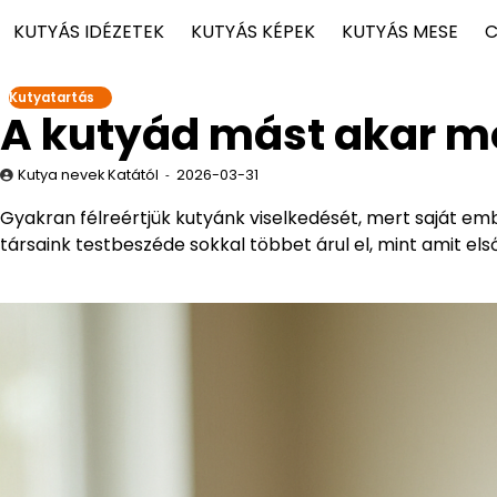
KUTYÁS IDÉZETEK
KUTYÁS KÉPEK
KUTYÁS MESE
C
Kutyatartás
A kutyád mást akar mo
Kutya nevek Katától
2026-03-31
Gyakran félreértjük kutyánk viselkedését, mert saját em
társaink testbeszéde sokkal többet árul el, mint amit el