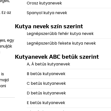
eges,
Orosz kutyanevek
 Ez az
Spanyol kutya nevek
Kutya nevek szín szerint
Legnépszerűbb fehér kutya nevek
ges, egy
Legnépszerűbb fekete kutya nevek
anulják
i
Kutyanevek ABC betűk szerint
A, Á betűs kutyanevek
B betűs kutyanevek
 is
 majd
C betűs kutyanevek
ani
D betűs kutyanevek
E betűs kutyanevek