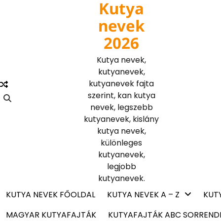
Kutya
Skip
to
nevek
content
2026
Kutya nevek,
kutyanevek,
kutyanevek fajta
szerint, kan kutya
nevek, legszebb
kutyanevek, kislány
kutya nevek,
különleges
kutyanevek,
legjobb
kutyanevek.
KUTYA NEVEK FŐOLDAL
KUTYA NEVEK A – Z
KUT
MAGYAR KUTYAFAJTÁK
KUTYAFAJTÁK ABC SORREND