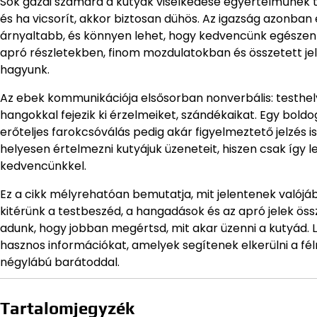
Sok gazdi számára a kutyák viselkedése egyértelműnek tűni
és ha vicsorít, akkor biztosan dühös. Az igazság azonban
árnyaltabb, és könnyen lehet, hogy kedvencünk egészen m
apró részletekben, finom mozdulatokban és összetett je
hagyunk.
Az ebek kommunikációja elsősorban nonverbális: testhely
hangokkal fejezik ki érzelmeiket, szándékaikat. Egy boldo
erőteljes farokcsóválás pedig akár figyelmeztető jelzés i
helyesen értelmezni kutyájuk üzeneteit, hiszen csak így 
kedvencünkkel.
Ez a cikk mélyrehatóan bemutatja, mit jelentenek valójá
kitérünk a testbeszéd, a hangadások és az apró jelek öss
adunk, hogy jobban megértsd, mit akar üzenni a kutyád. L
hasznos információkat, amelyek segítenek elkerülni a fé
négylábú barátoddal.
Tartalomjegyzék