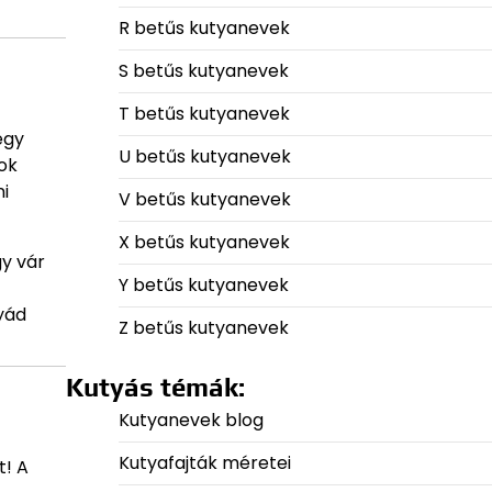
R betűs kutyanevek
S betűs kutyanevek
T betűs kutyanevek
egy
U betűs kutyanevek
mok
ni
V betűs kutyanevek
X betűs kutyanevek
gy vár
Y betűs kutyanevek
yád
Z betűs kutyanevek
Kutyás témák:
Kutyanevek blog
Kutyafajták méretei
t! A