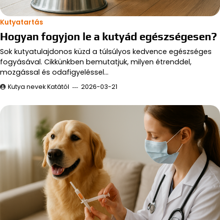
Kutyatartás
Hogyan fogyjon le a kutyád egészségesen?
Sok kutyatulajdonos küzd a túlsúlyos kedvence egészséges
fogyásával. Cikkünkben bemutatjuk, milyen étrenddel,
mozgással és odafigyeléssel…
Kutya nevek Katától
2026-03-21