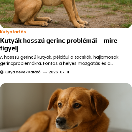
Kutyatartás
Kutyák hosszú gerinc problémái – mire
figyelj
A hosszú gerincű kutyák, például a tacskók, hajlamosak
gerincproblémákra. Fontos a helyes mozgatás és a…
Kutya nevek Katától
2026-07-11