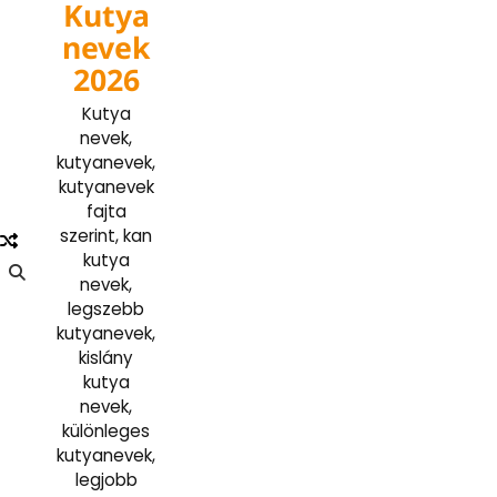
Kutya
Skip
to
nevek
content
2026
Kutya
nevek,
kutyanevek,
kutyanevek
fajta
szerint, kan
kutya
nevek,
legszebb
kutyanevek,
kislány
kutya
nevek,
különleges
kutyanevek,
legjobb