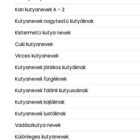
Kan kutyanevek A – Z
Kutyanevek nagytestű kutyáknak
Kistermetű kutya nevek
Cuki kutyanevek
Vicces kutyanevek
Kutyanevek játékos kutyáknak
Kutyanevek fürgéknek
Kutyanevek falánk kutyusoknak
Kutyanevek kajláknak
Kutyanevek lustáknak
Vadászkutya nevek
Különleges kutyanevek