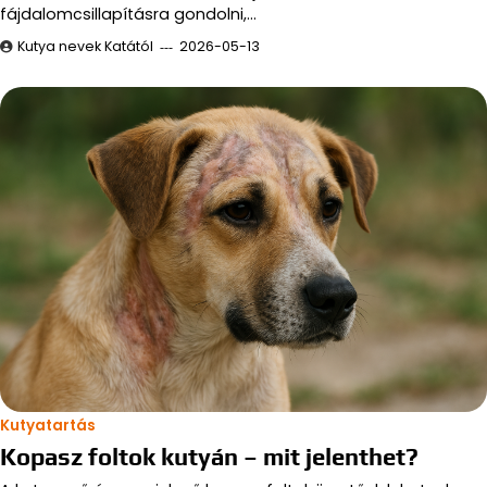
fájdalomcsillapításra gondolni,…
Kutya nevek Katától
2026-05-13
Kutyatartás
Kopasz foltok kutyán – mit jelenthet?