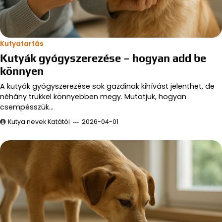
Kutyatartás
Kutyák gyógyszerezése – hogyan add be
könnyen
A kutyák gyógyszerezése sok gazdinak kihívást jelenthet, de
néhány trükkel könnyebben megy. Mutatjuk, hogyan
csempésszük…
Kutya nevek Katától
2026-04-01