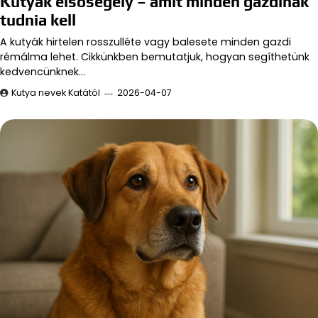
Kutyák elsősegély – amit minden gazdinak
tudnia kell
A kutyák hirtelen rosszulléte vagy balesete minden gazdi
rémálma lehet. Cikkünkben bemutatjuk, hogyan segíthetünk
kedvencünknek…
Kutya nevek Katától
2026-04-07