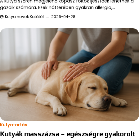
A kutya szőrén megjelenő kopasz foltok ijesztőek lehetnek a
gazdik számára. Ezek hátterében gyakran allergia,…
Kutya nevek Katától
2026-04-28
Kutyatartás
Kutyák masszázsa – egészségre gyakorolt