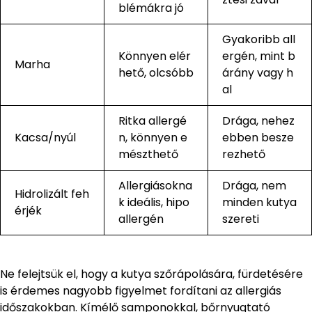
blémákra jó
Gyakoribb all
Könnyen elér
ergén, mint b
Marha
hető, olcsóbb
árány vagy h
al
Ritka allergé
Drága, nehez
Kacsa/nyúl
n, könnyen e
ebben besze
mészthető
rezhető
Allergiásokna
Drága, nem
Hidrolizált feh
k ideális, hipo
minden kutya
érjék
allergén
szereti
Ne felejtsük el, hogy a kutya szőrápolására, fürdetésére
is érdemes nagyobb figyelmet fordítani az allergiás
időszakokban. Kímélő samponokkal, bőrnyugtató