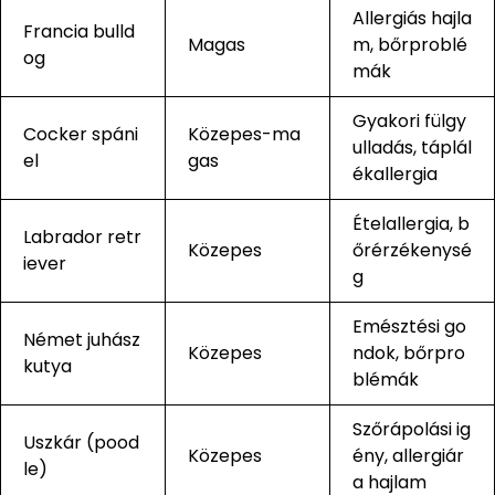
Allergiás hajla
Francia bulld
Magas
m, bőrproblé
og
mák
Gyakori fülgy
Cocker spáni
Közepes-ma
ulladás, táplál
el
gas
ékallergia
Ételallergia, b
Labrador retr
Közepes
őrérzékenysé
iever
g
Emésztési go
Német juhász
Közepes
ndok, bőrpro
kutya
blémák
Szőrápolási ig
Uszkár (pood
Közepes
ény, allergiár
le)
a hajlam