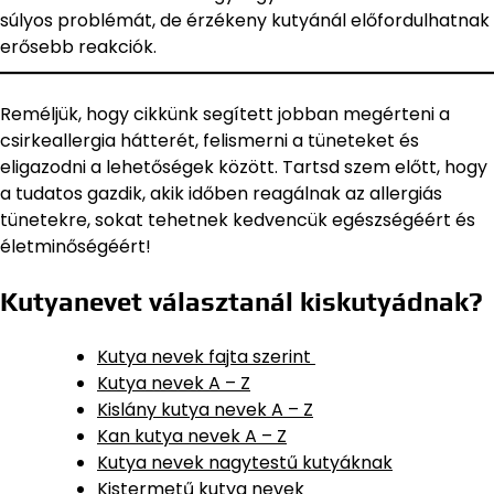
súlyos problémát, de érzékeny kutyánál előfordulhatnak
erősebb reakciók.
Reméljük, hogy cikkünk segített jobban megérteni a
csirkeallergia hátterét, felismerni a tüneteket és
eligazodni a lehetőségek között. Tartsd szem előtt, hogy
a tudatos gazdik, akik időben reagálnak az allergiás
tünetekre, sokat tehetnek kedvencük egészségéért és
életminőségéért!
Kutyanevet választanál kiskutyádnak?
Kutya nevek fajta szerint
Kutya nevek A – Z
Kislány kutya nevek A – Z
Kan kutya nevek A – Z
Kutya nevek nagytestű kutyáknak
Kistermetű kutya nevek