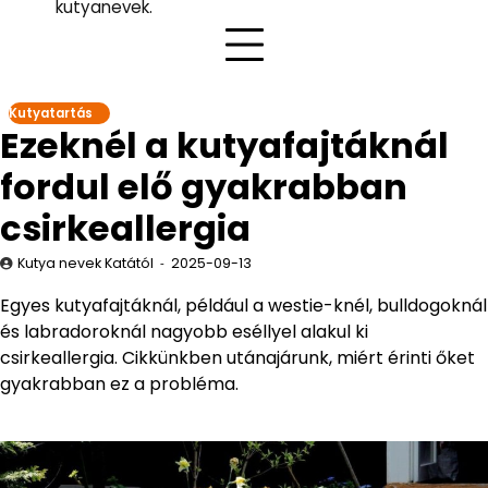
kutyanevek.
Kutyatartás
Ezeknél a kutyafajtáknál
fordul elő gyakrabban
csirkeallergia
Kutya nevek Katától
2025-09-13
Egyes kutyafajtáknál, például a westie-knél, bulldogoknál
és labradoroknál nagyobb eséllyel alakul ki
csirkeallergia. Cikkünkben utánajárunk, miért érinti őket
gyakrabban ez a probléma.