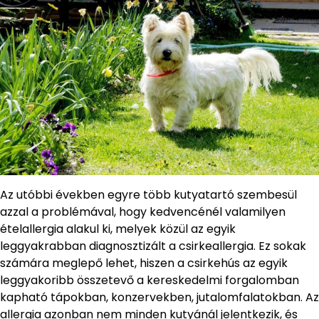
Az utóbbi években egyre több kutyatartó szembesül
azzal a problémával, hogy kedvencénél valamilyen
ételallergia alakul ki, melyek közül az egyik
leggyakrabban diagnosztizált a csirkeallergia. Ez sokak
számára meglepő lehet, hiszen a csirkehús az egyik
leggyakoribb összetevő a kereskedelmi forgalomban
kapható tápokban, konzervekben, jutalomfalatokban. Az
allergia azonban nem minden kutyánál jelentkezik, és