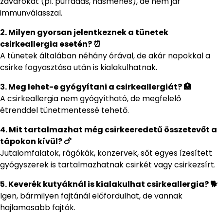
zavarokat (pl. puffadás, hasmenés), de nem jár
immunválasszal.
2. Milyen gyorsan jelentkeznek a tünetek
csirkeallergia esetén? ⏰
A tünetek általában néhány órával, de akár napokkal a
csirke fogyasztása után is kialakulhatnak.
3. Meg lehet-e gyógyítani a csirkeallergiát? 🏥
A csirkeallergia nem gyógyítható, de megfelelő
étrenddel tünetmentessé tehető.
4. Mit tartalmazhat még csirkeeredetű összetevőt a
tápokon kívül? 🍗
Jutalomfalatok, rágókák, konzervek, sőt egyes ízesített
gyógyszerek is tartalmazhatnak csirkét vagy csirkezsírt.
5. Keverék kutyáknál is kialakulhat csirkeallergia? 🐕
Igen, bármilyen fajtánál előfordulhat, de vannak
hajlamosabb fajták.