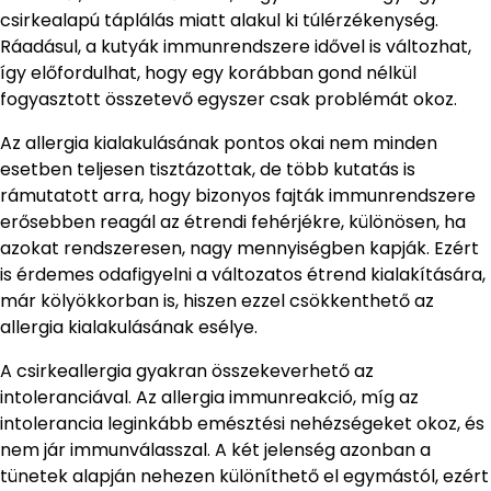
csirkealapú táplálás miatt alakul ki túlérzékenység.
Ráadásul, a kutyák immunrendszere idővel is változhat,
így előfordulhat, hogy egy korábban gond nélkül
fogyasztott összetevő egyszer csak problémát okoz.
Az allergia kialakulásának pontos okai nem minden
esetben teljesen tisztázottak, de több kutatás is
rámutatott arra, hogy bizonyos fajták immunrendszere
erősebben reagál az étrendi fehérjékre, különösen, ha
azokat rendszeresen, nagy mennyiségben kapják. Ezért
is érdemes odafigyelni a változatos étrend kialakítására,
már kölyökkorban is, hiszen ezzel csökkenthető az
allergia kialakulásának esélye.
A csirkeallergia gyakran összekeverhető az
intoleranciával. Az allergia immunreakció, míg az
intolerancia leginkább emésztési nehézségeket okoz, és
nem jár immunválasszal. A két jelenség azonban a
tünetek alapján nehezen különíthető el egymástól, ezért