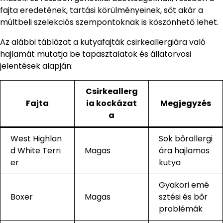
fajta eredetének, tartási körülményeinek, sőt akár a
múltbeli szelekciós szempontoknak is köszönhető lehet.
Az alábbi táblázat a kutyafajták csirkeallergiára való
hajlamát mutatja be tapasztalatok és állatorvosi
jelentések alapján:
Csirkeallerg
Fajta
ia kockázat
Megjegyzés
a
West Highlan
Sok bőrallergi
d White Terri
Magas
ára hajlamos
er
kutya
Gyakori emé
Boxer
Magas
sztési és bőr
problémák