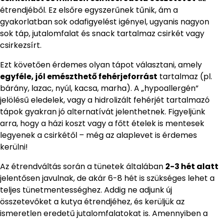
étrendjéből. Ez elsőre egyszerűnek tűnik, ám a
gyakorlatban sok odafigyelést igényel, ugyanis nagyon
sok táp, jutalomfalat és snack tartalmaz csirkét vagy
csirkezsírt.
Ezt követően érdemes olyan tápot választani, amely
egyféle, jól emészthető fehérjeforrást
tartalmaz (pl.
bárány, lazac, nyúl, kacsa, marha). A „hypoallergén”
jelölésű eledelek, vagy a hidrolizált fehérjét tartalmazó
tápok gyakran jó alternatívát jelenthetnek. Figyeljünk
arra, hogy a házi koszt vagy a főtt ételek is mentesek
legyenek a csirkétől – még az alaplevet is érdemes
kerülni!
Az étrendváltás során a tünetek általában
2-3 hét alatt
jelentősen javulnak, de akár 6-8 hét is szükséges lehet a
teljes tünetmentességhez. Addig ne adjunk új
összetevőket a kutya étrendjéhez, és kerüljük az
ismeretlen eredetű jutalomfalatokat is. Amennyiben a