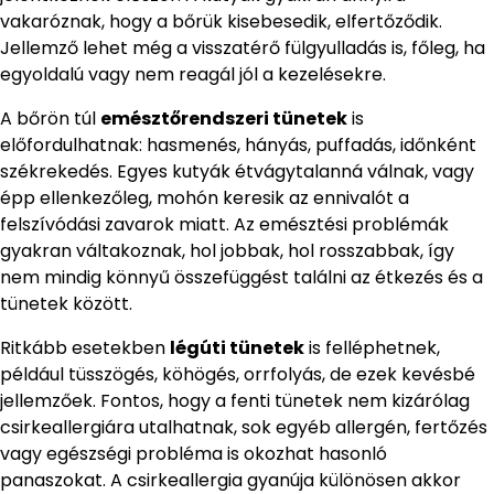
vakaróznak, hogy a bőrük kisebesedik, elfertőződik.
Jellemző lehet még a visszatérő fülgyulladás is, főleg, ha
egyoldalú vagy nem reagál jól a kezelésekre.
A bőrön túl
emésztőrendszeri tünetek
is
előfordulhatnak: hasmenés, hányás, puffadás, időnként
székrekedés. Egyes kutyák étvágytalanná válnak, vagy
épp ellenkezőleg, mohón keresik az ennivalót a
felszívódási zavarok miatt. Az emésztési problémák
gyakran váltakoznak, hol jobbak, hol rosszabbak, így
nem mindig könnyű összefüggést találni az étkezés és a
tünetek között.
Ritkább esetekben
légúti tünetek
is felléphetnek,
például tüsszögés, köhögés, orrfolyás, de ezek kevésbé
jellemzőek. Fontos, hogy a fenti tünetek nem kizárólag
csirkeallergiára utalhatnak, sok egyéb allergén, fertőzés
vagy egészségi probléma is okozhat hasonló
panaszokat. A csirkeallergia gyanúja különösen akkor