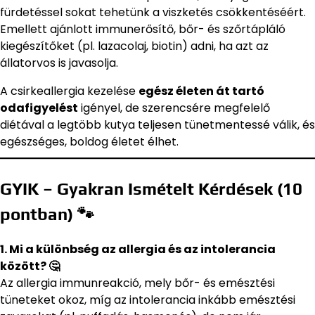
fürdetéssel sokat tehetünk a viszketés csökkentéséért.
Emellett ajánlott immunerősítő, bőr- és szőrtápláló
kiegészítőket (pl. lazacolaj, biotin) adni, ha azt az
állatorvos is javasolja.
A csirkeallergia kezelése
egész életen át tartó
odafigyelést
igényel, de szerencsére megfelelő
diétával a legtöbb kutya teljesen tünetmentessé válik, és
egészséges, boldog életet élhet.
GYIK – Gyakran Ismételt Kérdések (10
pontban) 🐾
1. Mi a különbség az allergia és az intolerancia
között? 🤔
Az allergia immunreakció, mely bőr- és emésztési
tüneteket okoz, míg az intolerancia inkább emésztési