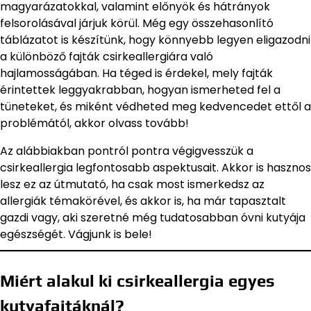
magyarázatokkal, valamint előnyök és hátrányok
felsorolásával járjuk körül. Még egy összehasonlító
táblázatot is készítünk, hogy könnyebb legyen eligazodni
a különböző fajták csirkeallergiára való
hajlamosságában. Ha téged is érdekel, mely fajták
érintettek leggyakrabban, hogyan ismerheted fel a
tüneteket, és miként védheted meg kedvencedet ettől a
problémától, akkor olvass tovább!
Az alábbiakban pontról pontra végigvesszük a
csirkeallergia legfontosabb aspektusait. Akkor is hasznos
lesz ez az útmutató, ha csak most ismerkedsz az
allergiák témakörével, és akkor is, ha már tapasztalt
gazdi vagy, aki szeretné még tudatosabban óvni kutyája
egészségét. Vágjunk is bele!
Miért alakul ki csirkeallergia egyes
kutyafajtáknál?