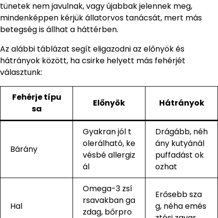
tünetek nem javulnak, vagy újabbak jelennek meg,
mindenképpen kérjük állatorvos tanácsát, mert más
betegség is állhat a háttérben.
Az alábbi táblázat segít eligazodni az előnyök és
hátrányok között, ha csirke helyett más fehérjét
választunk:
Fehérje típu
Előnyök
Hátrányok
sa
Gyakran jól t
Drágább, néh
olerálható, ke
ány kutyánál
Bárány
vésbé allergiz
puffadást ok
ál
ozhat
Omega-3 zsí
Erősebb sza
rsavakban ga
Hal
g, néha emés
zdag, bőrpro
ztési zavar