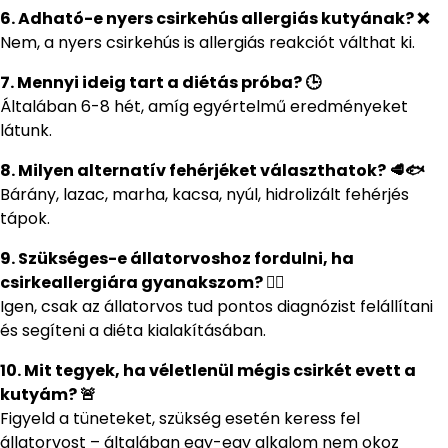
6. Adható-e nyers csirkehús allergiás kutyának? ❌
Nem, a nyers csirkehús is allergiás reakciót válthat ki.
7. Mennyi ideig tart a diétás próba? 🕒
Általában 6-8 hét, amíg egyértelmű eredményeket
látunk.
8. Milyen alternatív fehérjéket választhatok? 🥩🐟
Bárány, lazac, marha, kacsa, nyúl, hidrolizált fehérjés
tápok.
9. Szükséges-e állatorvoshoz fordulni, ha
csirkeallergiára gyanakszom? 👩‍⚕️
Igen, csak az állatorvos tud pontos diagnózist felállítani
és segíteni a diéta kialakításában.
10. Mit tegyek, ha véletlenül mégis csirkét evett a
kutyám? 🚨
Figyeld a tüneteket, szükség esetén keress fel
állatorvost – általában egy-egy alkalom nem okoz