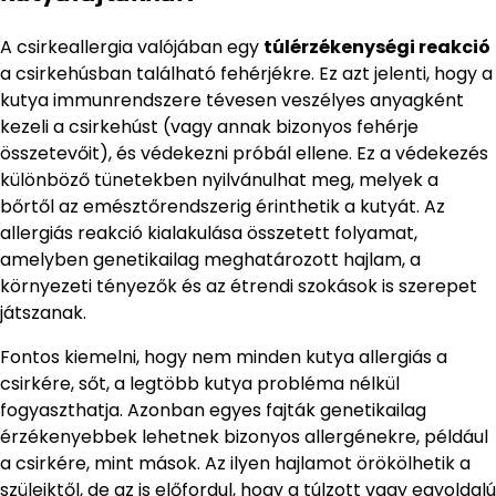
A csirkeallergia valójában egy
túlérzékenységi reakció
a csirkehúsban található fehérjékre. Ez azt jelenti, hogy a
kutya immunrendszere tévesen veszélyes anyagként
kezeli a csirkehúst (vagy annak bizonyos fehérje
összetevőit), és védekezni próbál ellene. Ez a védekezés
különböző tünetekben nyilvánulhat meg, melyek a
bőrtől az emésztőrendszerig érinthetik a kutyát. Az
allergiás reakció kialakulása összetett folyamat,
amelyben genetikailag meghatározott hajlam, a
környezeti tényezők és az étrendi szokások is szerepet
játszanak.
Fontos kiemelni, hogy nem minden kutya allergiás a
csirkére, sőt, a legtöbb kutya probléma nélkül
fogyaszthatja. Azonban egyes fajták genetikailag
érzékenyebbek lehetnek bizonyos allergénekre, például
a csirkére, mint mások. Az ilyen hajlamot örökölhetik a
szüleiktől, de az is előfordul, hogy a túlzott vagy egyoldalú