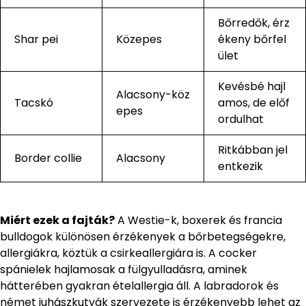
Bőrredők, érz
Shar pei
Közepes
ékeny bőrfel
ület
Kevésbé hajl
Alacsony-köz
Tacskó
amos, de előf
epes
ordulhat
Ritkábban jel
Border collie
Alacsony
entkezik
Miért ezek a fajták?
A Westie-k, boxerek és francia
bulldogok különösen érzékenyek a bőrbetegségekre,
allergiákra, köztük a csirkeallergiára is. A cocker
spánielek hajlamosak a fülgyulladásra, aminek
hátterében gyakran ételallergia áll. A labradorok és
német juhászkutyák szervezete is érzékenyebb lehet az