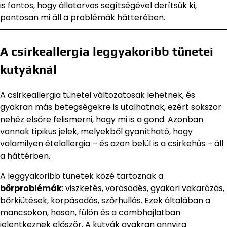
is fontos, hogy állatorvos segítségével derítsük ki,
pontosan mi áll a problémák hátterében.
A csirkeallergia leggyakoribb tünetei
kutyáknál
A csirkeallergia tünetei változatosak lehetnek, és
gyakran más betegségekre is utalhatnak, ezért sokszor
nehéz elsőre felismerni, hogy mi is a gond. Azonban
vannak tipikus jelek, melyekből gyanítható, hogy
valamilyen ételallergia – és azon belül is a csirkehús – áll
a háttérben.
A leggyakoribb tünetek közé tartoznak a
bőrproblémák
: viszketés, vörösödés, gyakori vakarózás,
bőrkiütések, korpásodás, szőrhullás. Ezek általában a
mancsokon, hason, fülön és a combhajlatban
jelentkeznek először. A kutyák gyakran annyira