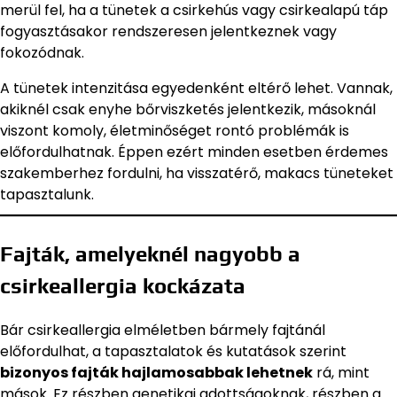
merül fel, ha a tünetek a csirkehús vagy csirkealapú táp
fogyasztásakor rendszeresen jelentkeznek vagy
fokozódnak.
A tünetek intenzitása egyedenként eltérő lehet. Vannak,
akiknél csak enyhe bőrviszketés jelentkezik, másoknál
viszont komoly, életminőséget rontó problémák is
előfordulhatnak. Éppen ezért minden esetben érdemes
szakemberhez fordulni, ha visszatérő, makacs tüneteket
tapasztalunk.
Fajták, amelyeknél nagyobb a
csirkeallergia kockázata
Bár csirkeallergia elméletben bármely fajtánál
előfordulhat, a tapasztalatok és kutatások szerint
bizonyos fajták hajlamosabbak lehetnek
rá, mint
mások. Ez részben genetikai adottságoknak, részben a