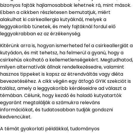
bizonyos fajták hajlamosabbak lehetnek rá, mint mások.
Ebben a cikkben részletesen bemutatjuk, miért
alakulhat ki csirkeallergia kutyáknál, melyek a
leggyakoribb tünetek, és mely fajtáknál fordul elő
leggyakrabban ez az érzékenység.
Kitérünk arra is, hogyan ismerheted fel a csirkeallergiát a
kutyádon, és mit tehetsz, ha felmerül a gyanú, hogy a
csirkehús okolható a kellemetlenségekért. Megtudhatod,
milyen alternatívák állnak rendelkezésedre, valamint
hasznos tippeket is kapsz az étrendváltás vagy diéta
bevezetéséhez. A cikk végén egy átfogó GYIK szekciót is
találsz, amely a leggyakoribb kérdéseidre ad választ a
témában. Célunk, hogy kezdő és haladó kutyatartók
egyaránt megtalálják a számukra releváns
információkat, és tudatosabban tudják gondozni
kedvencüket.
A témát gyakorlati példákkal, tudományos