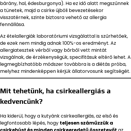
bárány, hal, édesburgonya). Ha ez idő alatt megszűnnek
a tünetek, majd a csirke újbóli bevezetésekor
visszatérnek, szinte biztosra vehető az allergia
fennállása.
Az ételallergiák laboratóriumi vizsgálattal is szűrhetőek,
de ezek nem mindig adnak 100%-os eredményt. Az
allergiatesztek vérből vagy bőrből vett mintát
vizsgálnak, de érzékenységük, specifitásuk eltérő lehet. A
legmegbízhatóbb módszer továbbra is a diétás próba,
melyhez mindenképpen kérjük állatorvosunk segítségét.
Mit tehetünk, ha csirkeallergiás a
kedvencünk?
Ha kiderül, hogy a kutyánk csirkeallergiás, az első és
legfontosabb lépés, hogy
teljesen száműzzük a
csirkehúst és minden csirkeeredetű összetevőt
az