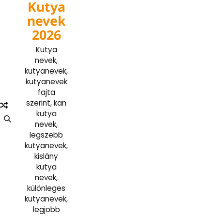
Kutya
Skip
to
nevek
content
2026
Kutya
nevek,
kutyanevek,
kutyanevek
fajta
szerint, kan
kutya
nevek,
legszebb
kutyanevek,
kislány
kutya
nevek,
különleges
kutyanevek,
legjobb