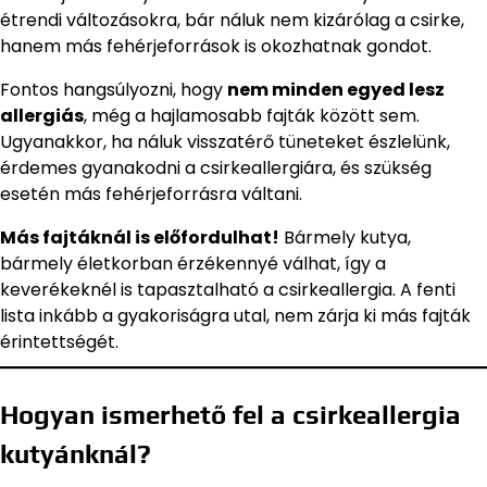
étrendi változásokra, bár náluk nem kizárólag a csirke,
hanem más fehérjeforrások is okozhatnak gondot.
Fontos hangsúlyozni, hogy
nem minden egyed lesz
allergiás
, még a hajlamosabb fajták között sem.
Ugyanakkor, ha náluk visszatérő tüneteket észlelünk,
érdemes gyanakodni a csirkeallergiára, és szükség
esetén más fehérjeforrásra váltani.
Más fajtáknál is előfordulhat!
Bármely kutya,
bármely életkorban érzékennyé válhat, így a
keverékeknél is tapasztalható a csirkeallergia. A fenti
lista inkább a gyakoriságra utal, nem zárja ki más fajták
érintettségét.
Hogyan ismerhető fel a csirkeallergia
kutyánknál?