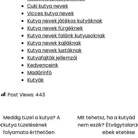
Cuki kutya nevek
Vicces kutya nevek
Kutya nevek játékos kutyáknak
Kutya nevek fürgéknek
Kutya nevek falánk kutyusoknak
Kutya nevek kajláknak
Kutya nevek lustáknak
Kutyafajták jellemzői
Kedvenceink
Madárinfó
Kutyák
Post Views:
443
Meddig tüzel a kutya? A
Mit tehetsz, ha a kutyád
Bejegyzés
kutya tüzelésének
nem eszik? Étvágytalan
navigáció
folyamata érthetően
ebek etetése