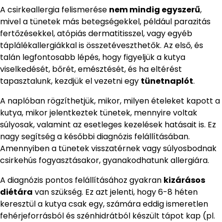
A csirkeallergia felismerése
nem mindig egyszerű
,
mivel a tünetek más betegségekkel, például parazitás
fertőzésekkel, atópiás dermatitisszel, vagy egyéb
táplálékallergiákkal is összetéveszthetők. Az első, és
talán legfontosabb lépés, hogy figyeljük a kutya
viselkedését, bőrét, emésztését, és ha eltérést
tapasztalunk, kezdjük el vezetni egy
tünetnaplót
.
A naplóban rögzíthetjük, mikor, milyen ételeket kapott a
kutya, mikor jelentkeztek tünetek, mennyire voltak
súlyosak, valamint az esetleges kezelések hatásait is. Ez
nagy segítség a későbbi diagnózis felállításában.
Amennyiben a tünetek visszatérnek vagy súlyosbodnak
csirkehús fogyasztásakor, gyanakodhatunk allergiára.
A diagnózis pontos felállításához gyakran
kizárásos
diétára
van szükség. Ez azt jelenti, hogy 6-8 héten
keresztül a kutya csak egy, számára eddig ismeretlen
fehérjeforrásból és szénhidrátból készült tápot kap (pl.