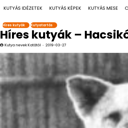
KUTYÁS IDÉZETEK
KUTYÁS KÉPEK
KUTYÁS MESE
C
Híres kutyák
Kutyatartás
Híres kutyák – Hacsik
Kutya nevek Katától
2019-03-27