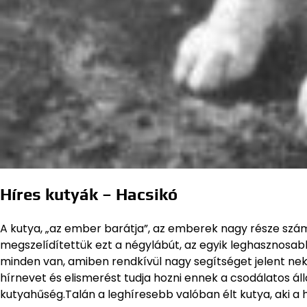
Híres kutyák – Hacsikó
A kutya, „az ember barátja”, az emberek nagy része szám
megszelídítettük ezt a négylábút, az egyik leghasznosa
minden van, amiben rendkívül nagy segítséget jelent nekü
hírnevet és elismerést tudja hozni ennek a csodálatos ál
kutyahűség.Talán a leghíresebb valóban élt kutya, aki a h