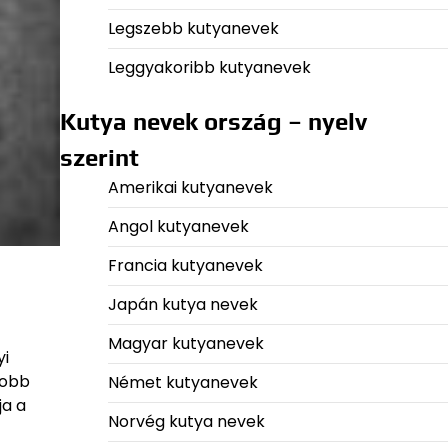
Legszebb kutyanevek
Leggyakoribb kutyanevek
Kutya nevek ország – nyelv
szerint
Amerikai kutyanevek
Angol kutyanevek
Francia kutyanevek
Japán kutya nevek
Magyar kutyanevek
yi
yobb
Német kutyanevek
ja a
Norvég kutya nevek