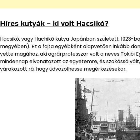
Híres kutyák – ki volt Hacsikó?
Hacsikó, vagy Hachikō kutya Japánban született, 1923-ban
megyében). Ez a fajta egyébként alapvetően inkább domi
vette magához, aki agrárprofesszor volt a neves Tokiói 
mindennap elvonatozott az egyetemre, és szokássá vált
várakozott rá, hogy üdvözölhesse megérkezésekor.