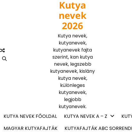
Kutya
Skip
to
nevek
content
2026
Kutya nevek,
kutyanevek,
kutyanevek fajta
szerint, kan kutya
nevek, legszebb
kutyanevek, kislány
kutya nevek,
különleges
kutyanevek,
legjobb
kutyanevek.
KUTYA NEVEK FŐOLDAL
KUTYA NEVEK A – Z
KUT
MAGYAR KUTYAFAJTÁK
KUTYAFAJTÁK ABC SORREND