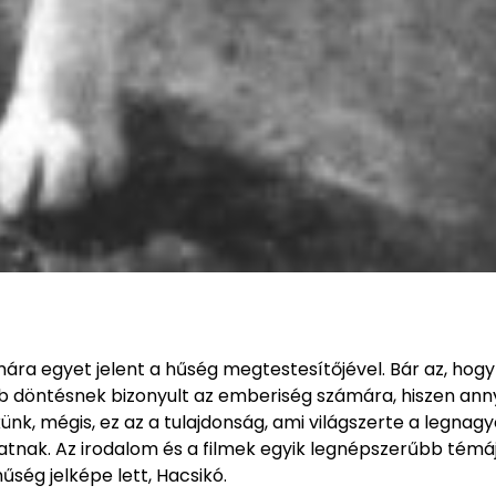
ára egyet jelent a hűség megtestesítőjével. Bár az, hogy
bb döntésnek bizonyult az emberiség számára, hiszen ann
nk, mégis, ez az a tulajdonság, ami világszerte a legnag
latnak. Az irodalom és a filmek egyik legnépszerűbb témá
űség jelképe lett, Hacsikó.