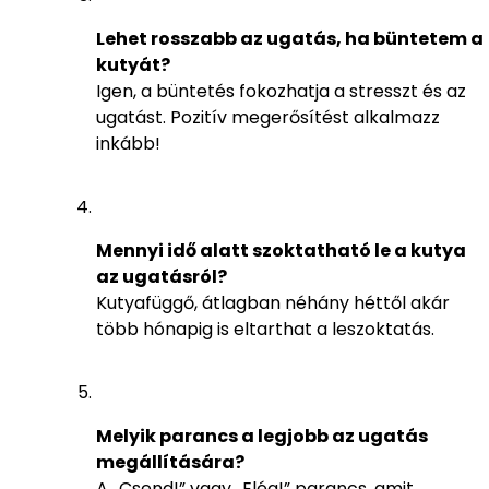
Lehet rosszabb az ugatás, ha büntetem a
kutyát?
Igen, a büntetés fokozhatja a stresszt és az
ugatást. Pozitív megerősítést alkalmazz
inkább!
Mennyi idő alatt szoktatható le a kutya
az ugatásról?
Kutyafüggő, átlagban néhány héttől akár
több hónapig is eltarthat a leszoktatás.
Melyik parancs a legjobb az ugatás
megállítására?
A „Csend!” vagy „Elég!” parancs, amit