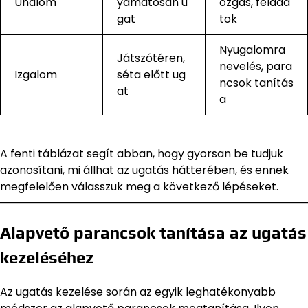
Unalom
yamatosan u
ozgás, felada
gat
tok
Nyugalomra
Játszótéren,
nevelés, para
Izgalom
séta előtt ug
ncsok tanítás
at
a
A fenti táblázat segít abban, hogy gyorsan be tudjuk
azonosítani, mi állhat az ugatás hátterében, és ennek
megfelelően válasszuk meg a következő lépéseket.
Alapvető parancsok tanítása az ugatás
kezeléséhez
Az ugatás kezelése során az egyik leghatékonyabb