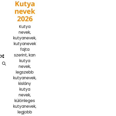
Kutya
Skip
to
nevek
content
2026
Kutya
nevek,
kutyanevek,
kutyanevek
fajta
szerint, kan
kutya
nevek,
legszebb
kutyanevek,
kislány
kutya
nevek,
különleges
kutyanevek,
legjobb