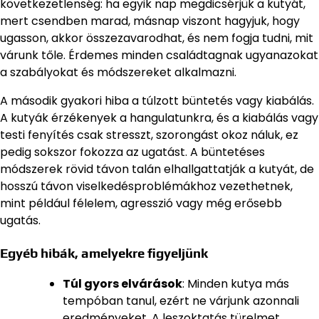
következetlenség: ha egyik nap megdicsérjük a kutyát,
mert csendben marad, másnap viszont hagyjuk, hogy
ugasson, akkor összezavarodhat, és nem fogja tudni, mit
várunk tőle. Érdemes minden családtagnak ugyanazokat
a szabályokat és módszereket alkalmazni.
A második gyakori hiba a túlzott büntetés vagy kiabálás.
A kutyák érzékenyek a hangulatunkra, és a kiabálás vagy
testi fenyítés csak stresszt, szorongást okoz náluk, ez
pedig sokszor fokozza az ugatást. A büntetéses
módszerek rövid távon talán elhallgattatják a kutyát, de
hosszú távon viselkedésproblémákhoz vezethetnek,
mint például félelem, agresszió vagy még erősebb
ugatás.
Egyéb hibák, amelyekre figyeljünk
Túl gyors elvárások
: Minden kutya más
tempóban tanul, ezért ne várjunk azonnali
eredményeket. A leszoktatás türelmet