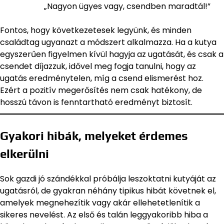
„Nagyon ügyes vagy, csendben maradtál!”
Fontos, hogy következetesek legyünk, és minden
családtag ugyanazt a módszert alkalmazza. Ha a kutya
egyszerűen figyelmen kívül hagyja az ugatását, és csak a
csendet díjazzuk, idővel meg fogja tanulni, hogy az
ugatás eredménytelen, míg a csend elismerést hoz.
Ezért a pozitív megerősítés nem csak hatékony, de
hosszú távon is fenntartható eredményt biztosít.
Gyakori hibák, melyeket érdemes
elkerülni
Sok gazdi jó szándékkal próbálja leszoktatni kutyáját az
ugatásról, de gyakran néhány tipikus hibát követnek el,
amelyek megnehezítik vagy akár ellehetetlenítik a
sikeres nevelést. Az első és talán leggyakoribb hiba a