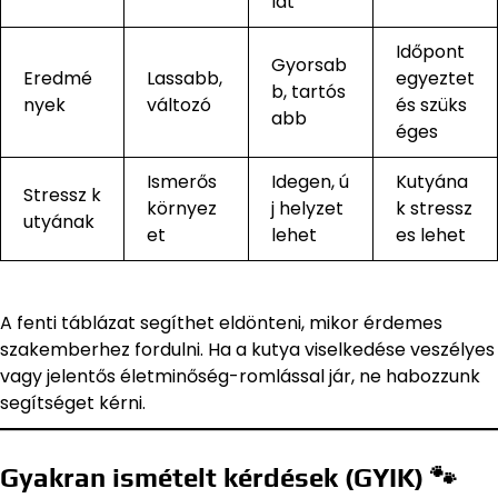
lat
Időpont
Gyorsab
Eredmé
Lassabb,
egyeztet
b, tartós
nyek
változó
és szüks
abb
éges
Ismerős
Idegen, ú
Kutyána
Stressz k
környez
j helyzet
k stressz
utyának
et
lehet
es lehet
A fenti táblázat segíthet eldönteni, mikor érdemes
szakemberhez fordulni. Ha a kutya viselkedése veszélyes
vagy jelentős életminőség-romlással jár, ne habozzunk
segítséget kérni.
Gyakran ismételt kérdések (GYIK) 🐾