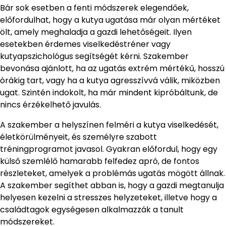
Bár sok esetben a fenti módszerek elegendőek,
előfordulhat, hogy a kutya ugatása már olyan mértéket
ölt, amely meghaladja a gazdi lehetőségeit. Ilyen
esetekben érdemes viselkedéstréner vagy
kutyapszichológus segítségét kérni. Szakember
bevonása ajánlott, ha az ugatás extrém mértékű, hosszú
órákig tart, vagy ha a kutya agresszívvá válik, miközben
ugat. Szintén indokolt, ha már mindent kipróbáltunk, de
nincs érzékelhető javulás.
A szakember a helyszínen felméri a kutya viselkedését,
életkörülményeit, és személyre szabott
tréningprogramot javasol. Gyakran előfordul, hogy egy
külső szemlélő hamarabb felfedez apró, de fontos
részleteket, amelyek a problémás ugatás mögött állnak.
A szakember segíthet abban is, hogy a gazdi megtanulja
helyesen kezelni a stresszes helyzeteket, illetve hogy a
családtagok egységesen alkalmazzák a tanult
módszereket.