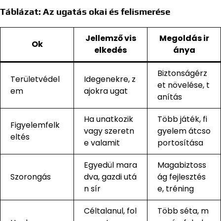
Táblázat: Az ugatás okai és felismerése
Jellemző vis
Megoldás ir
Ok
elkedés
ánya
Biztonságérz
Területvédel
Idegenekre, z
et növelése, t
em
ajokra ugat
anítás
Ha unatkozik
Több játék, fi
Figyelemfelk
vagy szeretn
gyelem átcso
eltés
e valamit
portosítása
Egyedül mara
Magabiztoss
Szorongás
dva, gazdi utá
ág fejlesztés
n sír
e, tréning
Céltalanul, fol
Több séta, m