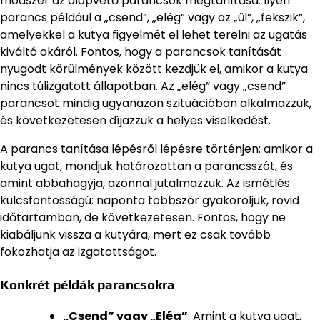
módszer az alapvető parancsok megtanítása. Ilyen
parancs például a „csend”, „elég” vagy az „ül”, „fekszik”,
amelyekkel a kutya figyelmét el lehet terelni az ugatás
kiváltó okáról. Fontos, hogy a parancsok tanítását
nyugodt körülmények között kezdjük el, amikor a kutya
nincs túlizgatott állapotban. Az „elég” vagy „csend”
parancsot mindig ugyanazon szituációban alkalmazzuk,
és következetesen díjazzuk a helyes viselkedést.
A parancs tanítása lépésről lépésre történjen: amikor a
kutya ugat, mondjuk határozottan a parancsszót, és
amint abbahagyja, azonnal jutalmazzuk. Az ismétlés
kulcsfontosságú: naponta többször gyakoroljuk, rövid
időtartamban, de következetesen. Fontos, hogy ne
kiabáljunk vissza a kutyára, mert ez csak tovább
fokozhatja az izgatottságot.
Konkrét példák parancsokra
„Csend” vagy „Elég”
: Amint a kutya ugat,