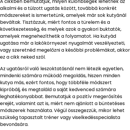
A cikkben bemutatjuk, milyen különbségek lehetnek az
alkalmi és a túlzott ugatás között, továbbá konkrét
módszereket is ismertetünk, amelyek már sok kutyánál
beváltak. Tisztázzuk, miért fontos a türelem és a
következetesség, és melyek azok a gyakori buktatók,
amelyek megnehezíthetik a folyamatot. Ha kutyád
ugatása már a lakókörnyezet nyugalmát veszélyezteti,
vagy szeretnéd megelőzni a későbbi problémákat, akkor
ez a cikk neked szól.
Az ugatásról való leszoktatásnál nem létezik egyetlen,
mindenki számára működő megoldás, hiszen minden
kutya más, ezért fontos, hogy többféle módszert
kipróbálj, és megtaláld a saját kedvenced számára
leghatékonyabbat. Bemutatjuk a pozitív megerősítés
erejét, valamint azt is, miért nem ajánlott a büntetéses
módszerek használata. Végül összegezzük, mikor lehet
szükség tapasztalt tréner vagy viselkedésspecialista
bevonására.