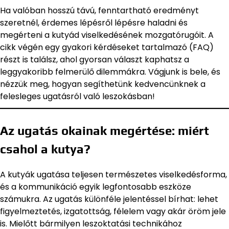
Ha valóban hosszú távú, fenntartható eredményt
szeretnél, érdemes lépésről lépésre haladni és
megérteni a kutyád viselkedésének mozgatórugóit. A
cikk végén egy gyakori kérdéseket tartalmazó (FAQ)
részt is találsz, ahol gyorsan választ kaphatsz a
leggyakoribb felmerülő dilemmákra. Vágjunk is bele, és
nézzük meg, hogyan segíthetünk kedvencünknek a
felesleges ugatásról való leszokásban!
Az ugatás okainak megértése: miért
csahol a kutya?
A kutyák ugatása teljesen természetes viselkedésforma,
és a kommunikáció egyik legfontosabb eszköze
számukra. Az ugatás különféle jelentéssel bírhat: lehet
figyelmeztetés, izgatottság, félelem vagy akár öröm jele
is. Mielőtt bármilyen leszoktatási technikához