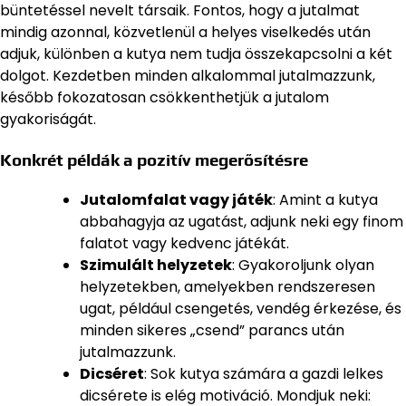
büntetéssel nevelt társaik. Fontos, hogy a jutalmat
mindig azonnal, közvetlenül a helyes viselkedés után
adjuk, különben a kutya nem tudja összekapcsolni a két
dolgot. Kezdetben minden alkalommal jutalmazzunk,
később fokozatosan csökkenthetjük a jutalom
gyakoriságát.
Konkrét példák a pozitív megerősítésre
Jutalomfalat vagy játék
: Amint a kutya
abbahagyja az ugatást, adjunk neki egy finom
falatot vagy kedvenc játékát.
Szimulált helyzetek
: Gyakoroljunk olyan
helyzetekben, amelyekben rendszeresen
ugat, például csengetés, vendég érkezése, és
minden sikeres „csend” parancs után
jutalmazzunk.
Dicséret
: Sok kutya számára a gazdi lelkes
dicsérete is elég motiváció. Mondjuk neki: