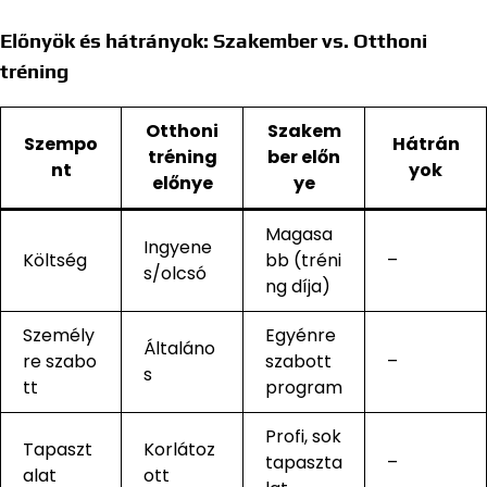
Előnyök és hátrányok: Szakember vs. Otthoni
tréning
Otthoni
Szakem
Szempo
Hátrán
tréning
ber előn
nt
yok
előnye
ye
Magasa
Ingyene
Költség
bb (tréni
–
s/olcsó
ng díja)
Személy
Egyénre
Általáno
re szabo
szabott
–
s
tt
program
Profi, sok
Tapaszt
Korlátoz
tapaszta
–
alat
ott