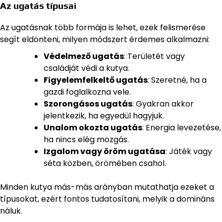
Az ugatás típusai
Az ugatásnak több formája is lehet, ezek felismerése
segít eldönteni, milyen módszert érdemes alkalmazni:
Védelmező ugatás
: Területét vagy
családját védi a kutya.
Figyelemfelkeltő ugatás
: Szeretné, ha a
gazdi foglalkozna vele.
Szorongásos ugatás
: Gyakran akkor
jelentkezik, ha egyedül hagyjuk.
Unalom okozta ugatás
: Energia levezetése,
ha nincs elég mozgás.
Izgalom vagy öröm ugatása
: Játék vagy
séta közben, örömében csahol.
Minden kutya más-más arányban mutathatja ezeket a
típusokat, ezért fontos tudatosítani, melyik a domináns
náluk.