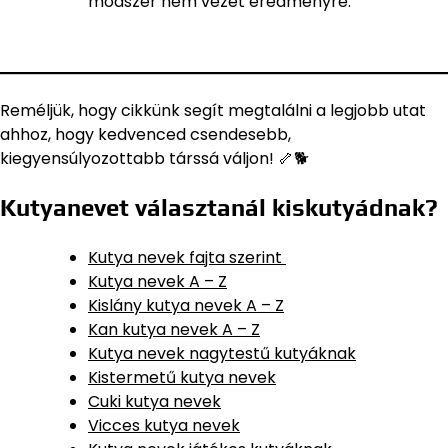
módszer nem vezet eredményre.
Reméljük, hogy cikkünk segít megtalálni a legjobb utat
ahhoz, hogy kedvenced csendesebb,
kiegyensúlyozottabb társsá váljon! 🦴🐕
Kutyanevet választanál kiskutyádnak?
Kutya nevek fajta szerint
Kutya nevek A – Z
Kislány kutya nevek A – Z
Kan kutya nevek A – Z
Kutya nevek nagytestű kutyáknak
Kistermetű kutya nevek
Cuki kutya nevek
Vicces kutya nevek