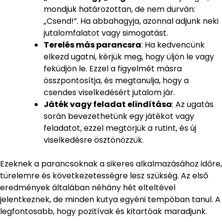
mondjuk határozottan, de nem durván:
„Csend!”. Ha abbahagyja, azonnal adjunk neki
jutalomfalatot vagy simogatást.
Terelés más parancsra
: Ha kedvencünk
elkezd ugatni, kérjük meg, hogy üljön le vagy
feküdjön le. Ezzel a figyelmét másra
összpontosítja, és megtanulja, hogy a
csendes viselkedésért jutalom jár.
Játék vagy feladat elindítása
: Az ugatás
során bevezethetünk egy játékot vagy
feladatot, ezzel megtörjük a rutint, és új
viselkedésre ösztönözzük.
Ezeknek a parancsoknak a sikeres alkalmazásához időre,
türelemre és következetességre lesz szükség. Az első
eredmények általában néhány hét elteltével
jelentkeznek, de minden kutya egyéni tempóban tanul. A
legfontosabb, hogy pozitívak és kitartóak maradjunk.