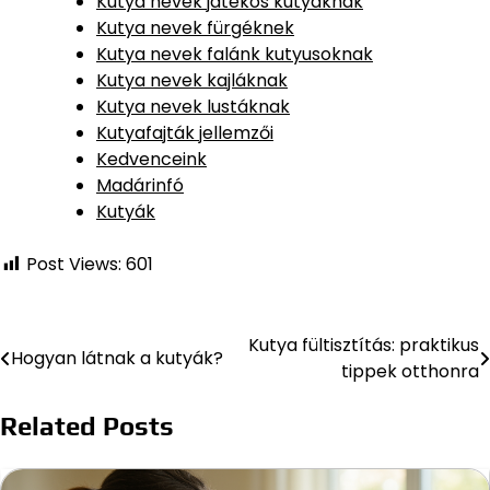
Kutya nevek játékos kutyáknak
Kutya nevek fürgéknek
Kutya nevek falánk kutyusoknak
Kutya nevek kajláknak
Kutya nevek lustáknak
Kutyafajták jellemzői
Kedvenceink
Madárinfó
Kutyák
Post Views:
601
Kutya fültisztítás: praktikus
Bejegyzés
Hogyan látnak a kutyák?
tippek otthonra
navigáció
Related Posts