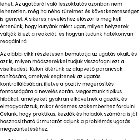
lehet. Az ugatásról való leszoktatás azonban nem
lehetetlen, még ha néha türelmet és következetességet
is igényel. A sikeres neveléshez először is meg kell
értenünk, hogy kutyánk miért ugat, milyen helyzetek
váltják ki ezt a reakciót, és hogyan tudunk hatékonyan
reagálni rá.
Az alábbi cikk részletesen bemutatja az ugatás okait, és
azt is, milyen módszerekkel tudjuk visszafogni ezt a
viselkedést. Külön kitérünk az alapvető parancsok
tanítására, amelyek segítenek az ugatás
kontrollálásában, illetve a pozitív megerősítés
fontosságára a nevelés során. Megosztunk tipikus
hibákat, amelyeket gyakran elkövetnek a gazdik, és
elmagyarázzuk, mikor érdemes szakemberhez fordulni.
Célunk, hogy praktikus, kezdők és haladók számára is jól
hasznosítható útmutatót adjunk a problémás ugatás
megszüntetéséhez.