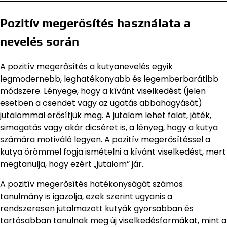
Pozitív megerősítés használata a
nevelés során
A pozitív megerősítés a kutyanevelés egyik
legmodernebb, leghatékonyabb és legemberbarátibb
módszere. Lényege, hogy a kívánt viselkedést (jelen
esetben a csendet vagy az ugatás abbahagyását)
jutalommal erősítjük meg. A jutalom lehet falat, játék,
simogatás vagy akár dicséret is, a lényeg, hogy a kutya
számára motiváló legyen. A pozitív megerősítéssel a
kutya örömmel fogja ismételni a kívánt viselkedést, mert
megtanulja, hogy ezért „jutalom” jár.
A pozitív megerősítés hatékonyságát számos
tanulmány is igazolja, ezek szerint ugyanis a
rendszeresen jutalmazott kutyák gyorsabban és
tartósabban tanulnak meg új viselkedésformákat, mint a