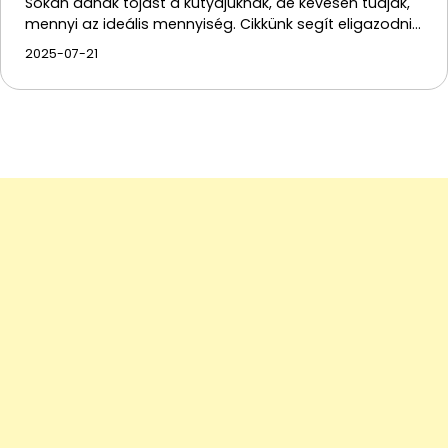
Sokan adnak tojást a kutyájuknak, de kevesen tudják,
mennyi az ideális mennyiség. Cikkünk segít eligazodni…
2025-07-21