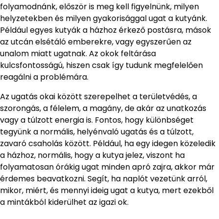
folyamodnánk, először is meg kell figyelnünk, milyen
helyzetekben és milyen gyakorisággal ugat a kutyánk.
Például egyes kutyák a házhoz érkező postásra, mások
az utcán elsétáló emberekre, vagy egyszerűen az
unalom miatt ugatnak. Az okok feltárása
kulcsfontosságú, hiszen csak így tudunk megfelelően
reagálni a problémára.
Az ugatás okai között szerepelhet a területvédés, a
szorongás, a félelem, a magány, de akár az unatkozás
vagy a túlzott energia is. Fontos, hogy különbséget
tegyünk a normális, helyénvaló ugatás és a túlzott,
zavaró csaholás között. Például, ha egy idegen közeledik
a házhoz, normális, hogy a kutya jelez, viszont ha
folyamatosan órákig ugat minden apró zajra, akkor már
érdemes beavatkozni. Segít, ha naplót vezetünk arról,
mikor, miért, és mennyi ideig ugat a kutya, mert ezekből
a mintákból kiderülhet az igazi ok.