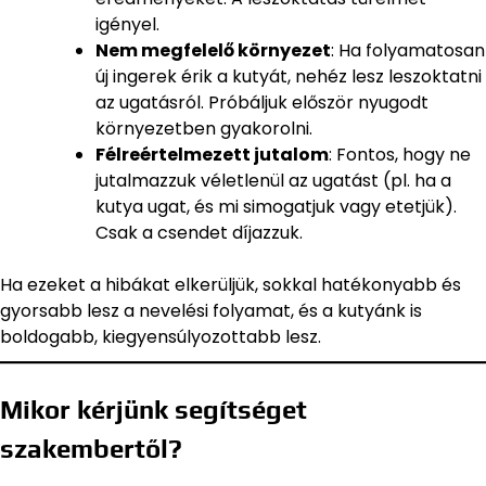
igényel.
Nem megfelelő környezet
: Ha folyamatosan
új ingerek érik a kutyát, nehéz lesz leszoktatni
az ugatásról. Próbáljuk először nyugodt
környezetben gyakorolni.
Félreértelmezett jutalom
: Fontos, hogy ne
jutalmazzuk véletlenül az ugatást (pl. ha a
kutya ugat, és mi simogatjuk vagy etetjük).
Csak a csendet díjazzuk.
Ha ezeket a hibákat elkerüljük, sokkal hatékonyabb és
gyorsabb lesz a nevelési folyamat, és a kutyánk is
boldogabb, kiegyensúlyozottabb lesz.
Mikor kérjünk segítséget
szakembertől?