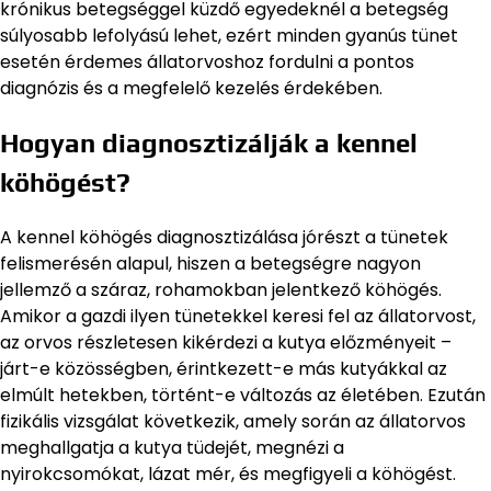
krónikus betegséggel küzdő egyedeknél a betegség
súlyosabb lefolyású lehet, ezért minden gyanús tünet
esetén érdemes állatorvoshoz fordulni a pontos
diagnózis és a megfelelő kezelés érdekében.
Hogyan diagnosztizálják a kennel
köhögést?
A kennel köhögés diagnosztizálása jórészt a tünetek
felismerésén alapul, hiszen a betegségre nagyon
jellemző a száraz, rohamokban jelentkező köhögés.
Amikor a gazdi ilyen tünetekkel keresi fel az állatorvost,
az orvos részletesen kikérdezi a kutya előzményeit –
járt-e közösségben, érintkezett-e más kutyákkal az
elmúlt hetekben, történt-e változás az életében. Ezután
fizikális vizsgálat következik, amely során az állatorvos
meghallgatja a kutya tüdejét, megnézi a
nyirokcsomókat, lázat mér, és megfigyeli a köhögést.