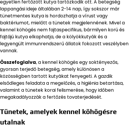
egyetlen fertőzött kutya tartózkodik ott. A betegség
lappangási ideje általában 2-14 nap, így sokszor már
tünetmentes kutya is hordozhatja a vírust vagy
baktériumot, mielőtt a tünetek megjelennének. Mivel a
kennel köhögés nem fajtaspecifikus, bármilyen korú és
fajtájú kutya elkaphatja, de a kölyökkutyák és a
legyengült immunrendszerű állatok fokozott veszélyben
vannak.
Összefoglalva
, a kennel köhögés egy soktényezős,
gyorsan terjedő betegség, amely különösen a
közösségben tartott kutyákat fenyegeti. A gazdik
elsődleges feladata a megelőzés, a higiénia betartása,
valamint a tünetek korai felismerése, hogy időben
megakadályozzák a fertőzés tovaterjedését.
Tünetek, amelyek kennel köhögésre
utalnak