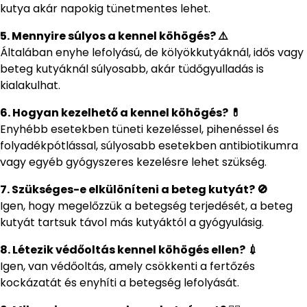
kutya akár napokig tünetmentes lehet.
5. Mennyire súlyos a kennel köhögés? ⚠️
Általában enyhe lefolyású, de kölyökkutyáknál, idős vagy
beteg kutyáknál súlyosabb, akár tüdőgyulladás is
kialakulhat.
6. Hogyan kezelhető a kennel köhögés? 💊
Enyhébb esetekben tüneti kezeléssel, pihenéssel és
folyadékpótlással, súlyosabb esetekben antibiotikumra
vagy egyéb gyógyszeres kezelésre lehet szükség.
7. Szükséges-e elkülöníteni a beteg kutyát? 🚫
Igen, hogy megelőzzük a betegség terjedését, a beteg
kutyát tartsuk távol más kutyáktól a gyógyulásig.
8. Létezik védőoltás kennel köhögés ellen? 💉
Igen, van védőoltás, amely csökkenti a fertőzés
kockázatát és enyhíti a betegség lefolyását.