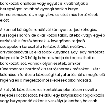
kórokozók önállóan vagy együtt is kiválthatják a
betegséget, továbbá gyengíthetik a kutya
immunrendszerét, megnyitva az utat más fertőzések
előtt.
A kennel köhögés rendkívül könnyen terjed köhögés,
tüsszögés során, de akár közös tálak, játékok vagy egyéb
eszközök is fertőzhetnek. A levegőben terjedő
cseppeken keresztül a fertőzött állat nyálával,
orrváladékával jut el a többi kutyához. Egy-egy fertőzött
kutya akár 2-3 hétig is hordozhatja és terjesztheti a
kórokozót, sőt, vannak olyan esetek, amikor
tünetmentes hordozók is fertőzhetnek másokat. Ezért
különösen fontos a közösségi kutyatartásnál a megfelelő
higiénia és a megelőző intézkedések alkalmazása.
A kutyák közötti szoros kontaktus jelentősen növeli a
terjedés kockázatát. Például egy kutyaiskolai foglalkozás
vagy kutyapanzió akkor is veszélyt jelenthet, ha csak