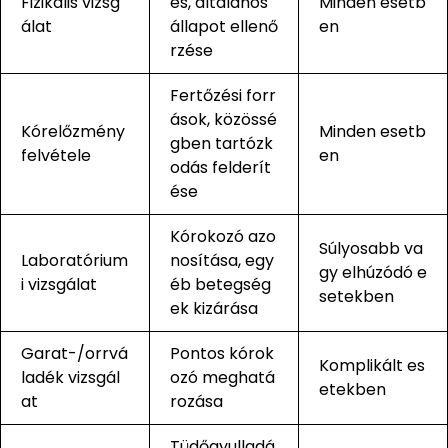
Fizikális vizsg
és, általános
Minden esetb
álat
állapot ellenő
en
rzése
Fertőzési forr
ások, közössé
Kórelőzmény
Minden esetb
gben tartózk
felvétele
en
odás felderít
ése
Kórokozó azo
Súlyosabb va
Laboratórium
nosítása, egy
gy elhúzódó e
i vizsgálat
éb betegség
setekben
ek kizárása
Garat-/orrvá
Pontos kórok
Komplikált es
ladék vizsgál
ozó meghatá
etekben
at
rozása
Tüdőgyulladá