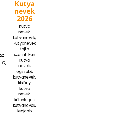
Kutya
Skip
to
nevek
content
2026
Kutya
nevek,
kutyanevek,
kutyanevek
fajta
szerint, kan
kutya
nevek,
legszebb
kutyanevek,
kislány
kutya
nevek,
különleges
kutyanevek,
legjobb