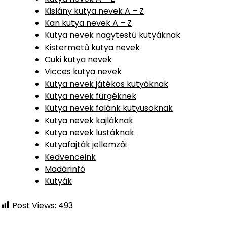
Kislány kutya nevek A – Z
Kan kutya nevek A – Z
Kutya nevek nagytestű kutyáknak
Kistermetű kutya nevek
Cuki kutya nevek
Vicces kutya nevek
Kutya nevek játékos kutyáknak
Kutya nevek fürgéknek
Kutya nevek falánk kutyusoknak
Kutya nevek kajláknak
Kutya nevek lustáknak
Kutyafajták jellemzői
Kedvenceink
Madárinfó
Kutyák
Post Views:
493