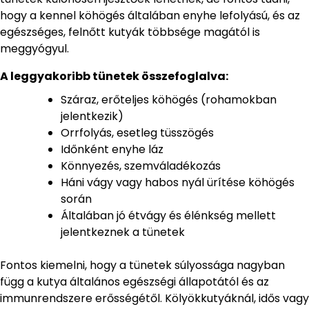
hogy a kennel köhögés általában enyhe lefolyású, és az
egészséges, felnőtt kutyák többsége magától is
meggyógyul.
A leggyakoribb tünetek összefoglalva:
Száraz, erőteljes köhögés (rohamokban
jelentkezik)
Orrfolyás, esetleg tüsszögés
Időnként enyhe láz
Könnyezés, szemváladékozás
Háni vágy vagy habos nyál ürítése köhögés
során
Általában jó étvágy és élénkség mellett
jelentkeznek a tünetek
Fontos kiemelni, hogy a tünetek súlyossága nagyban
függ a kutya általános egészségi állapotától és az
immunrendszere erősségétől. Kölyökkutyáknál, idős vagy