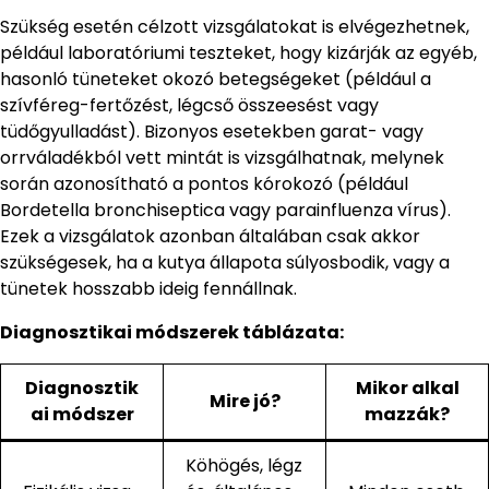
Szükség esetén célzott vizsgálatokat is elvégezhetnek,
például laboratóriumi teszteket, hogy kizárják az egyéb,
hasonló tüneteket okozó betegségeket (például a
szívféreg-fertőzést, légcső összeesést vagy
tüdőgyulladást). Bizonyos esetekben garat- vagy
orrváladékból vett mintát is vizsgálhatnak, melynek
során azonosítható a pontos kórokozó (például
Bordetella bronchiseptica vagy parainfluenza vírus).
Ezek a vizsgálatok azonban általában csak akkor
szükségesek, ha a kutya állapota súlyosbodik, vagy a
tünetek hosszabb ideig fennállnak.
Diagnosztikai módszerek táblázata:
Diagnosztik
Mikor alkal
Mire jó?
ai módszer
mazzák?
Köhögés, légz