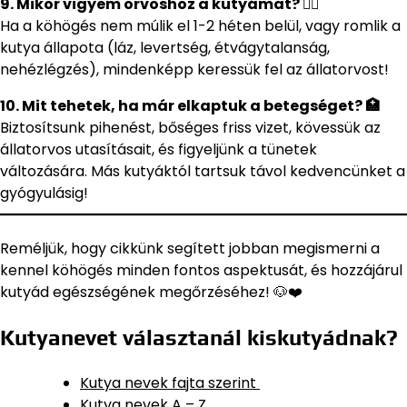
9. Mikor vigyem orvoshoz a kutyámat? 👩‍⚕️
Ha a köhögés nem múlik el 1-2 héten belül, vagy romlik a
kutya állapota (láz, levertség, étvágytalanság,
nehézlégzés), mindenképp keressük fel az állatorvost!
10. Mit tehetek, ha már elkaptuk a betegséget? 🏥
Biztosítsunk pihenést, bőséges friss vizet, kövessük az
állatorvos utasításait, és figyeljünk a tünetek
változására. Más kutyáktól tartsuk távol kedvencünket a
gyógyulásig!
Reméljük, hogy cikkünk segített jobban megismerni a
kennel köhögés minden fontos aspektusát, és hozzájárul
kutyád egészségének megőrzéséhez! 🐶❤️
Kutyanevet választanál kiskutyádnak?
Kutya nevek fajta szerint
Kutya nevek A – Z