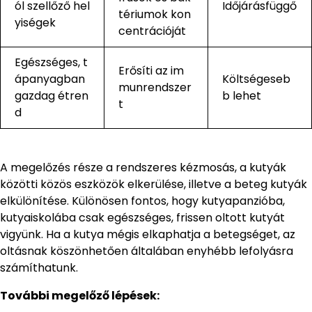
ól szellőző hel
Időjárásfüggő
tériumok kon
yiségek
centrációját
Egészséges, t
Erősíti az im
ápanyagban
Költségeseb
munrendszer
gazdag étren
b lehet
t
d
A megelőzés része a rendszeres kézmosás, a kutyák
közötti közös eszközök elkerülése, illetve a beteg kutyák
elkülönítése. Különösen fontos, hogy kutyapanzióba,
kutyaiskolába csak egészséges, frissen oltott kutyát
vigyünk. Ha a kutya mégis elkaphatja a betegséget, az
oltásnak köszönhetően általában enyhébb lefolyásra
számíthatunk.
További megelőző lépések: