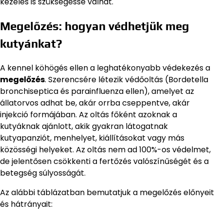
kezelés is szükségessé válhat.
Megelőzés: hogyan védhetjük meg
kutyánkat?
A kennel köhögés ellen a leghatékonyabb védekezés a
megelőzés
. Szerencsére létezik védőoltás (Bordetella
bronchiseptica és parainfluenza ellen), amelyet az
állatorvos adhat be, akár orrba cseppentve, akár
injekció formájában. Az oltás főként azoknak a
kutyáknak ajánlott, akik gyakran látogatnak
kutyapanziót, menhelyet, kiállításokat vagy más
közösségi helyeket. Az oltás nem ad 100%-os védelmet,
de jelentősen csökkenti a fertőzés valószínűségét és a
betegség súlyosságát.
Az alábbi táblázatban bemutatjuk a megelőzés előnyeit
és hátrányait: