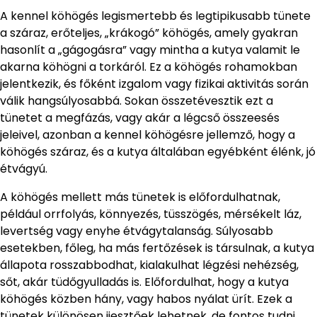
A kennel köhögés legismertebb és legtipikusabb tünete
a száraz, erőteljes, „krákogó” köhögés, amely gyakran
hasonlít a „gágogásra” vagy mintha a kutya valamit le
akarna köhögni a torkáról. Ez a köhögés rohamokban
jelentkezik, és főként izgalom vagy fizikai aktivitás során
válik hangsúlyosabbá. Sokan összetévesztik ezt a
tünetet a megfázás, vagy akár a légcső összeesés
jeleivel, azonban a kennel köhögésre jellemző, hogy a
köhögés száraz, és a kutya általában egyébként élénk, jó
étvágyú.
A köhögés mellett más tünetek is előfordulhatnak,
például orrfolyás, könnyezés, tüsszögés, mérsékelt láz,
levertség vagy enyhe étvágytalanság. Súlyosabb
esetekben, főleg, ha más fertőzések is társulnak, a kutya
állapota rosszabbodhat, kialakulhat légzési nehézség,
sőt, akár tüdőgyulladás is. Előfordulhat, hogy a kutya
köhögés közben hány, vagy habos nyálat ürít. Ezek a
tünetek különösen ijesztőek lehetnek, de fontos tudni,