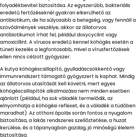
folyadékbevitel biztosítása. Az egyszerűbb, bakteriális
eredetű fertőzéseknél gyakran elkerülhető az
antibiotikum, de ha súlyosabb a betegség, vagy fennáll a
szövődmények veszélye, akkor az állatorvos
antibiotikumot írhat fel, például doxycyclint vagy
amoxicillint. A vírusos eredetű kennel köhögés esetén a
tüneti kezelés a legfontosabb, mivel a vírusfertőzések
ellen nincs célzott gyógyszer.
A kutya köhögéscsillapító, gyulladáscsökkentő vagy
immunrendszert támogató gyógyszert is kaphat. Mindig
az állatorvos utasítását kell követni, mert egyes
köhögéscsillapítók alkalmazása nem minden esetben
ajánlott (például, ha sok váladék termelődik, az
elnyomhatja a köhögési reflexet, és a váladék a tüdőben
maradhat). Az otthoni ápolás során fontos a nyugalom
biztosítása, a lakás rendszeres szellőztetése, a huzat
kerülése, és a tápanyagban gazdag, jó minőségű élelem
biztosítása.