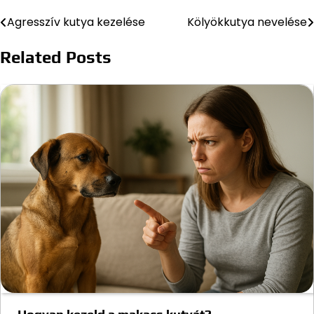
Agresszív kutya kezelése
Kölyökkutya nevelése
Bejegyzés
navigáció
Related Posts