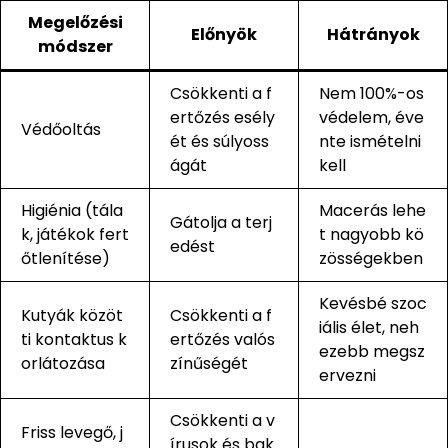
Megelőzési
Előnyök
Hátrányok
módszer
Csökkenti a f
Nem 100%-os
ertőzés esély
védelem, éve
Védőoltás
ét és súlyoss
nte ismételni
ágát
kell
Higiénia (tála
Macerás lehe
Gátolja a terj
k, játékok fert
t nagyobb kö
edést
őtlenítése)
zösségekben
Kevésbé szoc
Kutyák közöt
Csökkenti a f
iális élet, neh
ti kontaktus k
ertőzés valós
ezebb megsz
orlátozása
zínűségét
ervezni
Csökkenti a v
Friss levegő, j
írusok és bak