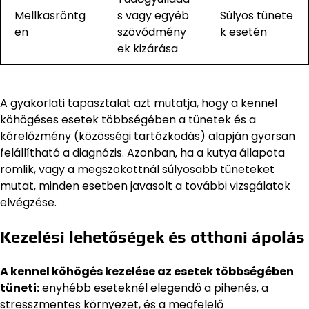
Mellkasröntg
s vagy egyéb
Súlyos tünete
en
szövődmény
k esetén
ek kizárása
A gyakorlati tapasztalat azt mutatja, hogy a kennel
köhögéses esetek többségében a tünetek és a
kórelőzmény (közösségi tartózkodás) alapján gyorsan
felállítható a diagnózis. Azonban, ha a kutya állapota
romlik, vagy a megszokottnál súlyosabb tüneteket
mutat, minden esetben javasolt a további vizsgálatok
elvégzése.
Kezelési lehetőségek és otthoni ápolás
A kennel köhögés kezelése az esetek többségében
tüneti:
enyhébb eseteknél elegendő a pihenés, a
stresszmentes környezet, és a megfelelő