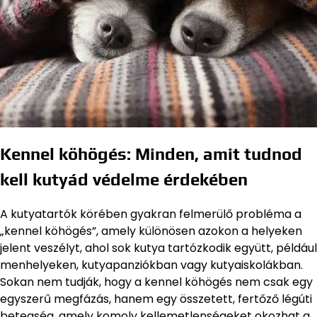
Kennel köhögés: Minden, amit tudnod
kell kutyád védelme érdekében
A kutyatartók körében gyakran felmerülő probléma a
„kennel köhögés”, amely különösen azokon a helyeken
jelent veszélyt, ahol sok kutya tartózkodik együtt, például
menhelyeken, kutyapanziókban vagy kutyaiskolákban.
Sokan nem tudják, hogy a kennel köhögés nem csak egy
egyszerű megfázás, hanem egy összetett, fertőző légúti
betegség, amely komoly kellemetlenségeket okozhat a