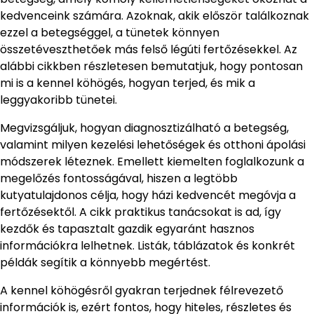
kedvenceink számára. Azoknak, akik először találkoznak
ezzel a betegséggel, a tünetek könnyen
összetéveszthetőek más felső légúti fertőzésekkel. Az
alábbi cikkben részletesen bemutatjuk, hogy pontosan
mi is a kennel köhögés, hogyan terjed, és mik a
leggyakoribb tünetei.
Megvizsgáljuk, hogyan diagnosztizálható a betegség,
valamint milyen kezelési lehetőségek és otthoni ápolási
módszerek léteznek. Emellett kiemelten foglalkozunk a
megelőzés fontosságával, hiszen a legtöbb
kutyatulajdonos célja, hogy házi kedvencét megóvja a
fertőzésektől. A cikk praktikus tanácsokat is ad, így
kezdők és tapasztalt gazdik egyaránt hasznos
információkra lelhetnek. Listák, táblázatok és konkrét
példák segítik a könnyebb megértést.
A kennel köhögésről gyakran terjednek félrevezető
információk is, ezért fontos, hogy hiteles, részletes és