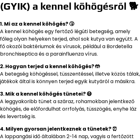
(GYIK) a kennel köhögésről 🐕
1. Mi az a kennel köhögés? 🤧
A kennel köhögés egy fertőző légúti betegség, amely
főleg olyan helyeken terjed, ahol sok kutya van együtt. A
fő okozói baktériumok és vírusok, például a Bordetella
bronchiseptica és a parainfluenza vírus.
2. Hogyan terjed a kennel köhögés? 🤲
A betegség köhögéssel, tüsszentéssel, illetve közös tálak,
játékok által is könnyen terjed egyik kutyáról a másikra.
3. Mik a kennel köhögés tünetei? 😷
A leggyakoribb tünet a száraz, rohamokban jelentkező
köhögés, de előfordulhat orrfolyás, tüsszögés, enyhe láz
és levertség is.
4. Milyen gyorsan jelentkeznek a tünetek? ⏰
A lappangási idő általában 2-14 nap, vagyis a fertőzött