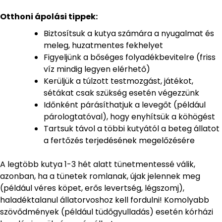
Otthoni ápolási tippek:
Biztosítsuk a kutya számára a nyugalmat és
meleg, huzatmentes fekhelyet
Figyeljünk a bőséges folyadékbevitelre (friss
víz mindig legyen elérhető)
Kerüljük a túlzott testmozgást, játékot,
sétákat csak szükség esetén végezzünk
Időnként párásíthatjuk a levegőt (például
párologtatóval), hogy enyhítsük a köhögést
Tartsuk távol a többi kutyától a beteg állatot
a fertőzés terjedésének megelőzésére
A legtöbb kutya 1-3 hét alatt tünetmentessé válik,
azonban, ha a tünetek romlanak, újak jelennek meg
(például véres köpet, erős levertség, légszomj),
haladéktalanul állatorvoshoz kell fordulni! Komolyabb
szövődmények (például tüdőgyulladás) esetén kórházi