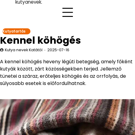
kutyanevek.
Kutyatartás
Kennel köhögés
Kutya nevek Katától
2025-07-16
A kennel köhögés heveny légúti betegség, amely főként
kutyák között, zárt közösségekben terjed. Jellemző
tünetei a száraz, erőteljes köhögés és az orrfolyás, de
súlyosabb esetek is előfordulhatnak.