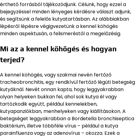
érthető forrásból tájékozódjunk. Célunk, hogy ezzel a
bejegyzéssel minden lényeges kérdésre választ adjunk,
és segítsünk a felelős kutyatartásban. Az alábbiakban
lépésről lépésre végigvezetünk a kennel köhögés
minden aspektusán, a felismeréstől a megelőzésig.
Mi az a kennel köhögés és hogyan
terjed?
A kennel köhögés, vagy szakmai nevén fertőző
tracheobronchitis, egy rendkívül fertőző légúti betegség
kutyáknál. Nevét onnan kapta, hogy leggyakrabban
olyan helyeken bukkan fel, ahol sok kutya él vagy
tartózkodik együtt, például kennelekben,
kutyapanziókban, menhelyeken vagy kiállításokon. A
betegséget leggyakrabban a Bordetella bronchiseptica
baktérium, illetve többféle vírus – például a kutya
parainfluenza vagy az adenovírus – okozza. Ezek a