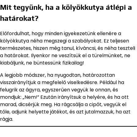
Mit tegyünk, ha a kölyökkutya átlépi a
határokat?
Előfordulhat, hogy minden igyekezetünk ellenére a
kölyökkutya néha megszegi a szabályokat. Ez teljesen
természetes, hiszen még tanul, kíváncsi, és néha teszteli
a határokat. Ilyenkor ne veszítsük el a türelmünket, ne
kiabáljunk, ne büntessünk fizikailag!
A legjobb módszer, ha nyugodtan, határozottan
visszairányítjuk a megfelelő viselkedésre. Például ha
felugrik az ágyra, egyszerűen vegyük le onnan, és
mondjuk: „Nem!” Ezután irányítsuk a helyére, és ha ott
marad, dicsérjük meg. Ha rágcsálja a cipőt, vegyük el
tőle, adjunk helyette játékot, és azt jutalmazzuk, ha azt
rágja.