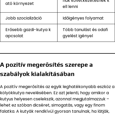
nak következetesnek k
ató környezet
ell lenni
Jobb szocializáció
Időigényes folyamat
Erősebb gazdi-kutya k
Több tanulást és odafi
apcsolat
gyelést igényel
A pozitív megerősítés szerepe a
szabályok kialakításában
A pozitív megerősítés az egyik leghatékonyabb eszköz a
kölyökkutya nevelésében. Ez azt jelenti, hogy amikor a
kutyus helyesen cselekszik, azonnal megjutalmazzuk –
lehet ez szóban dicséret, simogatás, vagy egy finom
falatka. A kutyák rendkívül gyorsan tanulnak, ha látják,