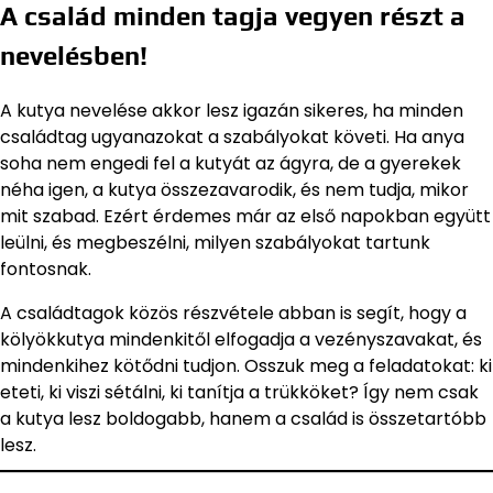
A család minden tagja vegyen részt a
nevelésben!
A kutya nevelése akkor lesz igazán sikeres, ha minden
családtag ugyanazokat a szabályokat követi. Ha anya
soha nem engedi fel a kutyát az ágyra, de a gyerekek
néha igen, a kutya összezavarodik, és nem tudja, mikor
mit szabad. Ezért érdemes már az első napokban együtt
leülni, és megbeszélni, milyen szabályokat tartunk
fontosnak.
A családtagok közös részvétele abban is segít, hogy a
kölyökkutya mindenkitől elfogadja a vezényszavakat, és
mindenkihez kötődni tudjon. Osszuk meg a feladatokat: ki
eteti, ki viszi sétálni, ki tanítja a trükköket? Így nem csak
a kutya lesz boldogabb, hanem a család is összetartóbb
lesz.