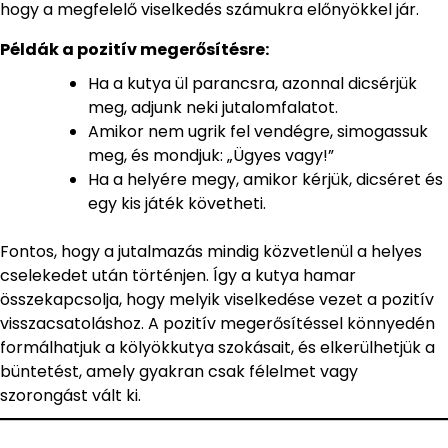
hogy a megfelelő viselkedés számukra előnyökkel jár.
Példák a pozitív megerősítésre:
Ha a kutya ül parancsra, azonnal dicsérjük
meg, adjunk neki jutalomfalatot.
Amikor nem ugrik fel vendégre, simogassuk
meg, és mondjuk: „Ügyes vagy!”
Ha a helyére megy, amikor kérjük, dicséret és
egy kis játék követheti.
Fontos, hogy a jutalmazás mindig közvetlenül a helyes
cselekedet után történjen. Így a kutya hamar
összekapcsolja, hogy melyik viselkedése vezet a pozitív
visszacsatoláshoz. A pozitív megerősítéssel könnyedén
formálhatjuk a kölyökkutya szokásait, és elkerülhetjük a
büntetést, amely gyakran csak félelmet vagy
szorongást vált ki.