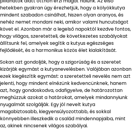
pillanatok alatt otthon érzi magát nálunk. Az első
hetekben gyakran úgy érezhetjük, hogy a kölyökkutya
mindent szabadon csinálhat, hiszen olyan aranyos, és
nehéz nemet mondani neki, amikor valami huncutságot
követ el. Azonban már a legelső napoktól kezdve fontos,
hogy világos, szeretetteli, de következetes szabályokat
állítsunk fel, amelyek segítik a kutyus egészséges
fejlődését, és a harmonikus közös élet kialakítását.
Sokan azt gondolják, hogy a szigorúság és a szeretet
kizárják egymást a kutyanevelésben. Valójában azonban
ezek kiegészítik egymást: a szeretetteli nevelés nem azt
jelenti, hogy mindent elnézünk kedvencünknek, hanem
azt, hogy gondoskodva, odafigyelve, de határozottan
meghúzzuk azokat a határokat, amelyek mindannyiunk
nyugalmát szolgálják. Egy jól nevelt kutya
magabiztosabb, kiegyensúlyozottabb, és sokkal
könnyebben illeszkedik a család mindennapjaiba, mint
az, akinek nincsenek világos szabályai.