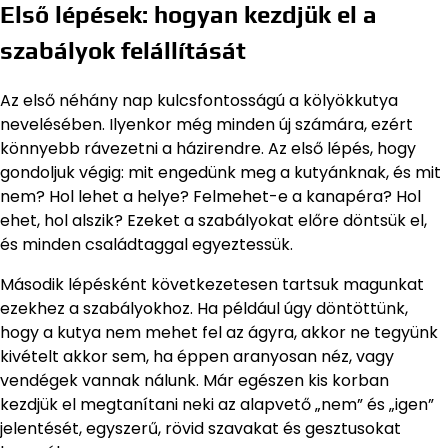
Első lépések: hogyan kezdjük el a
szabályok felállítását
Az első néhány nap kulcsfontosságú a kölyökkutya
nevelésében. Ilyenkor még minden új számára, ezért
könnyebb rávezetni a házirendre. Az első lépés, hogy
gondoljuk végig: mit engedünk meg a kutyánknak, és mit
nem? Hol lehet a helye? Felmehet-e a kanapéra? Hol
ehet, hol alszik? Ezeket a szabályokat előre döntsük el,
és minden családtaggal egyeztessük.
Második lépésként következetesen tartsuk magunkat
ezekhez a szabályokhoz. Ha például úgy döntöttünk,
hogy a kutya nem mehet fel az ágyra, akkor ne tegyünk
kivételt akkor sem, ha éppen aranyosan néz, vagy
vendégek vannak nálunk. Már egészen kis korban
kezdjük el megtanítani neki az alapvető „nem” és „igen”
jelentését, egyszerű, rövid szavakat és gesztusokat