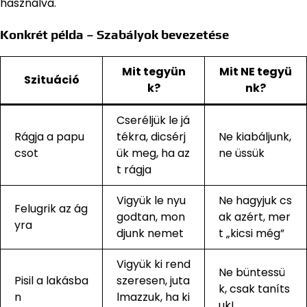
használva.
Konkrét példa – Szabályok bevezetése
Mit tegyün
Mit NE tegyü
Szituáció
k?
nk?
Cseréljük le já
Rágja a papu
tékra, dicsérj
Ne kiabáljunk,
csot
ük meg, ha az
ne üssük
t rágja
Vigyük le nyu
Ne hagyjuk cs
Felugrik az ág
godtan, mon
ak azért, mer
yra
djunk nemet
t „kicsi még”
Vigyük ki rend
Ne büntessü
Pisil a lakásba
szeresen, juta
k, csak taníts
n
lmazzuk, ha ki
uk!