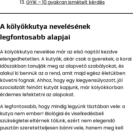
GYIK – 10 gyakran ismételt kérdés
A kölyökkutya nevelésének
legfontosabb alapjai
A kölyökkutya nevelése már az első naptól kezdve
elengedhetetlen. A kutyák, akár csak a gyerekek, a korai
időszakban tanulják meg az alapvető szabályokat, és
alakul ki bennük az a rend, amit majd egész életükben
követni fognak. Ahhoz, hogy egy kiegyensúlyozott, jól
szocializált felnőtt kutyát kapjunk, már kölyökkorban
érdemes lefektetni az alapokat.
A legfontosabb, hogy mindig legyünk tisztában vele: a
kutya nem ember! Biológiai és viselkedésbeli
szükségletei eltérnek tőlünk, ezért nem elegendő
pusztán szeretetteljesen bánni vele, hanem meg kell