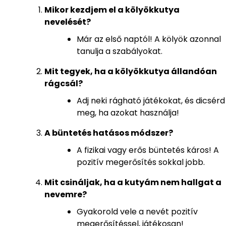
Mikor kezdjem el a kölyökkutya
nevelését?
Már az első naptól! A kölyök azonnal
tanulja a szabályokat.
Mit tegyek, ha a kölyökkutya állandóan
rágcsál?
Adj neki rágható játékokat, és dicsérd
meg, ha azokat használja!
A büntetés hatásos módszer?
A fizikai vagy erős büntetés káros! A
pozitív megerősítés sokkal jobb.
Mit csináljak, ha a kutyám nem hallgat a
nevemre?
Gyakorold vele a nevét pozitív
megerősítéssel, játékosan!