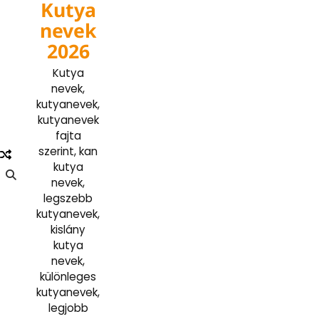
Kutya
Skip
to
nevek
content
2026
Kutya
nevek,
kutyanevek,
kutyanevek
fajta
szerint, kan
kutya
nevek,
legszebb
kutyanevek,
kislány
kutya
nevek,
különleges
kutyanevek,
legjobb