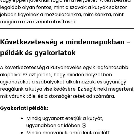
vagy éppen játéknak fogja fel a helyzetet. A testbeszéd
legalább olyan fontos, mint a szavak: a kutyák sokszor
jobban figyelnek a mozdulatainkra, mimikánkra, mint
magára a szó szerinti utasításra.
Következetesség a mindennapokban –
példák és gyakorlatok
A következetesség a kutyanevelés egyik legfontosabb
alapelve. Ez azt jelenti, hogy minden helyzetben
ugyanazokat a szabályokat alkalmazzuk, és ugyanúgy
reagálunk a kutya viselkedésére. Ez segít neki megérteni,
mit várunk tőle, és biztonságérzetet ad számára.
Gyakorlati példák:
Mindig ugyanott etetjük a kutyát,
ugyanabban az időben 🕒
Mindig megvárjuk, amíg leül, mielőtt