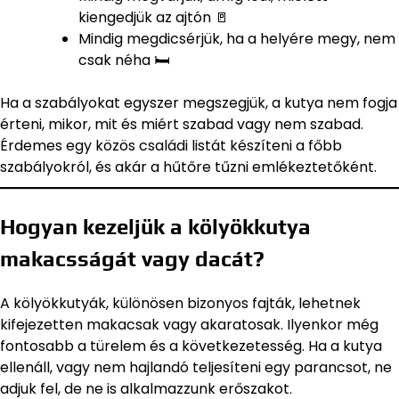
kiengedjük az ajtón 🚪
Mindig megdicsérjük, ha a helyére megy, nem
csak néha 🛏️
Ha a szabályokat egyszer megszegjük, a kutya nem fogja
érteni, mikor, mit és miért szabad vagy nem szabad.
Érdemes egy közös családi listát készíteni a főbb
szabályokról, és akár a hűtőre tűzni emlékeztetőként.
Hogyan kezeljük a kölyökkutya
makacsságát vagy dacát?
A kölyökkutyák, különösen bizonyos fajták, lehetnek
kifejezetten makacsak vagy akaratosak. Ilyenkor még
fontosabb a türelem és a következetesség. Ha a kutya
ellenáll, vagy nem hajlandó teljesíteni egy parancsot, ne
adjuk fel, de ne is alkalmazzunk erőszakot.