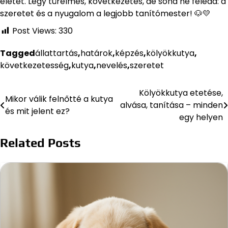
életet. Légy türelmes, következetes, de soha ne feledd: a
szeretet és a nyugalom a legjobb tanítómester! 🐶💛
Post Views:
330
Tagged
állattartás
,
határok
,
képzés
,
kölyökkutya
,
következetesség
,
kutya
,
nevelés
,
szeretet
Kölyökkutya etetése,
Bejegyzés
Mikor válik felnőtté a kutya
alvása, tanítása – minden
és mit jelent ez?
navigáció
egy helyen
Related Posts