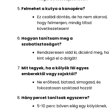
Felmehet a kutya a kanapéra?
Ez családi döntés, de ha nem akarod,
hogy felmenjen, mindig tiltsd
következetesen!
Hogyan tanítsam meg a
szobatisztaságot?
Rendszeresen vidd ki, dicsérd meg, ha
kint végzi el a dolgát!
Mit tegyek, ha a kölyök fél egyes
emberektől vagy zajoktól?
Ne erőltesd, biztasd, simogasd, és
fokozatosan szoktasd hozzá!
Hány percet tanítsak egyszerre?
5-10 perc bőven elég egy kölyöknek,