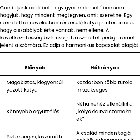
Gondoljunk csak bele: egy gyermek esetében sem
hagyjuk, hogy mindent megtegyen, amit szeretne. Egy
szeretetteli nevelésben részesülő kutya pontosan érzi,
hogy a szabályok érte vannak, nem ellene. A
következetesség biztonságot, a szeretet pedig örömöt
jelent a számára. Ez adja a harmonikus kapcsolat alapját.
Előnyök
Hátrányok
Magabiztos, kiegyensúl
Kezdetben több türele
yozott kutya
m szükséges
Néha nehéz ellenállni a
Könnyebb együttélés
„kölyökkutya szemekn
ek”
A család minden tagjá
Biztonságos, kiszámíth