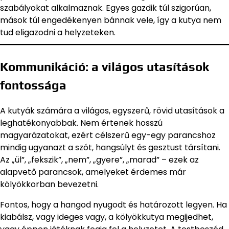
szabályokat alkalmaznak. Egyes gazdik túl szigorúan,
mások túl engedékenyen bánnak vele, így a kutya nem
tud eligazodni a helyzeteken.
Kommunikáció: a világos utasítások
fontossága
A kutyák számára a világos, egyszerű, rövid utasítások a
leghatékonyabbak. Nem értenek hosszú
magyarázatokat, ezért célszerű egy-egy parancshoz
mindig ugyanazt a szót, hangsúlyt és gesztust társítani.
Az „ül”, „fekszik”, „nem”, „gyere”, „marad” – ezek az
alapvető parancsok, amelyeket érdemes már
kölyökkorban bevezetni.
Fontos, hogy a hangod nyugodt és határozott legyen. Ha
kiabálsz, vagy ideges vagy, a kölyökkutya megijedhet,