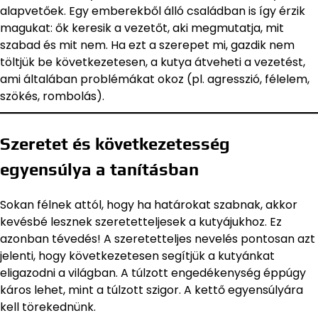
alapvetőek. Egy emberekből álló családban is így érzik
magukat: ők keresik a vezetőt, aki megmutatja, mit
szabad és mit nem. Ha ezt a szerepet mi, gazdik nem
töltjük be következetesen, a kutya átveheti a vezetést,
ami általában problémákat okoz (pl. agresszió, félelem,
szökés, rombolás).
Szeretet és következetesség
egyensúlya a tanításban
Sokan félnek attól, hogy ha határokat szabnak, akkor
kevésbé lesznek szeretetteljesek a kutyájukhoz. Ez
azonban tévedés! A szeretetteljes nevelés pontosan azt
jelenti, hogy következetesen segítjük a kutyánkat
eligazodni a világban. A túlzott engedékenység éppúgy
káros lehet, mint a túlzott szigor. A kettő egyensúlyára
kell törekednünk.