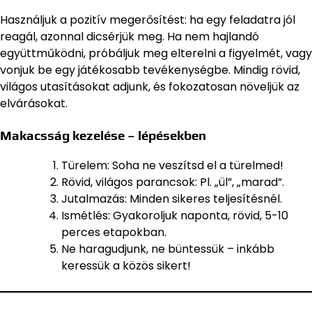
Használjuk a pozitív megerősítést: ha egy feladatra jól
reagál, azonnal dicsérjük meg. Ha nem hajlandó
együttműködni, próbáljuk meg elterelni a figyelmét, vagy
vonjuk be egy játékosabb tevékenységbe. Mindig rövid,
világos utasításokat adjunk, és fokozatosan növeljük az
elvárásokat.
Makacsság kezelése – lépésekben
Türelem: Soha ne veszítsd el a türelmed!
Rövid, világos parancsok: Pl. „ül”, „marad”.
Jutalmazás: Minden sikeres teljesítésnél.
Ismétlés: Gyakoroljuk naponta, rövid, 5-10
perces etapokban.
Ne haragudjunk, ne büntessük – inkább
keressük a közös sikert!