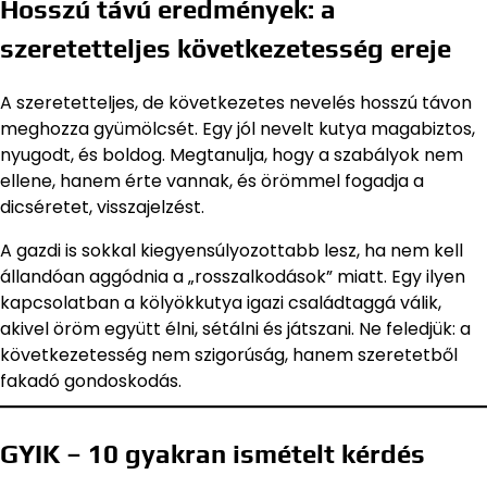
Hosszú távú eredmények: a
szeretetteljes következetesség ereje
A szeretetteljes, de következetes nevelés hosszú távon
meghozza gyümölcsét. Egy jól nevelt kutya magabiztos,
nyugodt, és boldog. Megtanulja, hogy a szabályok nem
ellene, hanem érte vannak, és örömmel fogadja a
dicséretet, visszajelzést.
A gazdi is sokkal kiegyensúlyozottabb lesz, ha nem kell
állandóan aggódnia a „rosszalkodások” miatt. Egy ilyen
kapcsolatban a kölyökkutya igazi családtaggá válik,
akivel öröm együtt élni, sétálni és játszani. Ne feledjük: a
következetesség nem szigorúság, hanem szeretetből
fakadó gondoskodás.
GYIK – 10 gyakran ismételt kérdés