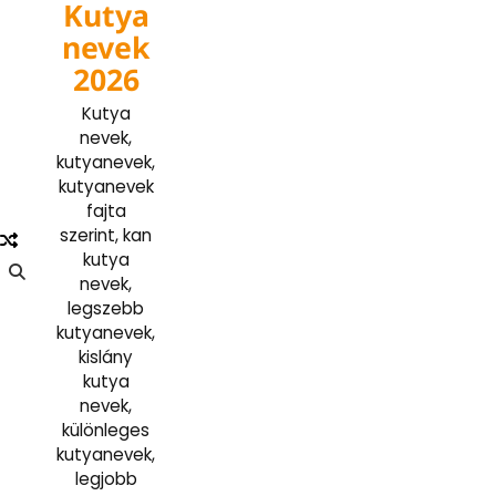
Kutya
Skip
to
nevek
content
2026
Kutya
nevek,
kutyanevek,
kutyanevek
fajta
szerint, kan
kutya
nevek,
legszebb
kutyanevek,
kislány
kutya
nevek,
különleges
kutyanevek,
legjobb