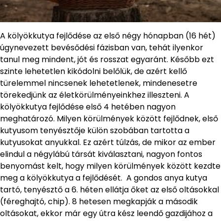
A kölyökkutya fejlődése az első négy hónapban (16 hét)
úgynevezett bevésődési fázisban van, tehát ilyenkor
tanul meg mindent, jót és rosszat egyaránt. Később ezt
szinte lehetetlen kikódolni belőlük, de azért kellő
türelemmel nincsenek lehetetlenek, mindenesetre
törekedjünk az életkörülményeinkhez illeszteni. A
kölyökkutya fejlődése első 4 hetében nagyon
meghatározó. Milyen körülmények között fejlődnek, első
kutyusom tenyésztője külön szobában tartotta a
kutyusokat anyukkal. Ez azért túlzás, de mikor az ember
elindul a négylábú társát kiválasztani, nagyon fontos
benyomást kelt, hogy milyen körülmények között kezdte
meg a kölyökkutya a fejlődését. A gondos anya kutya
tartó, tenyésztő a 6. héten ellátja őket az első oltásokkal
(féreghajtó, chip). 8 hetesen megkapják a második
oltásokat, ekkor már egy útra kész leendő gazdijához a