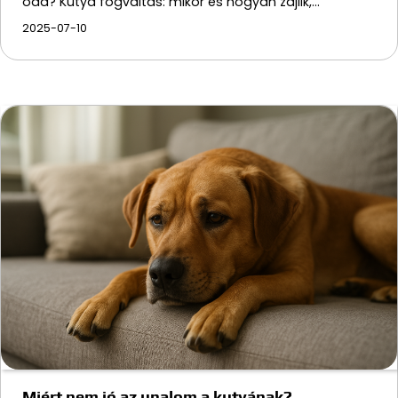
oda? Kutya fogváltás: mikor és hogyan zajlik,…
2025-07-10
Miért nem jó az unalom a kutyának?