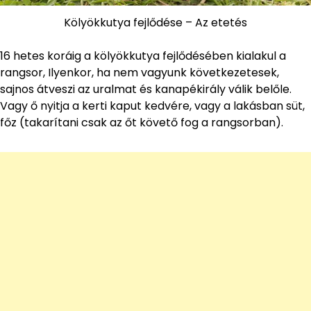
Kölyökkutya fejlődése – Az etetés
16 hetes koráig a kölyökkutya fejlődésében kialakul a
rangsor, Ilyenkor, ha nem vagyunk következetesek,
sajnos átveszi az uralmat és kanapékirály válik belőle.
Vagy ő nyitja a kerti kaput kedvére, vagy a lakásban süt,
főz (takarítani csak az őt követő fog a rangsorban).