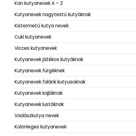
Kan kutyanevek A – Z
Kutyanevek nagytestű kutyáknak
Kistermetű kutya nevek
Cuki kutyanevek
Vicces kutyanevek
Kutyanevek játékos kutyáknak
Kutyanevek fürgéknek
Kutyanevek falánk kutyusoknak
Kutyanevek kajláknak
Kutyanevek lustáknak
Vadászkutya nevek
Különleges kutyanevek