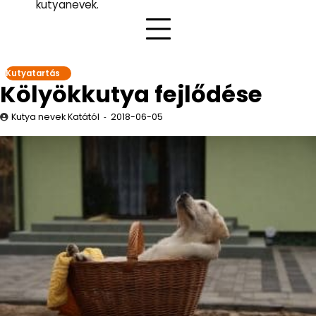
kutyanevek.
Kutyatartás
Kölyökkutya fejlődése
Kutya nevek Katától
2018-06-05