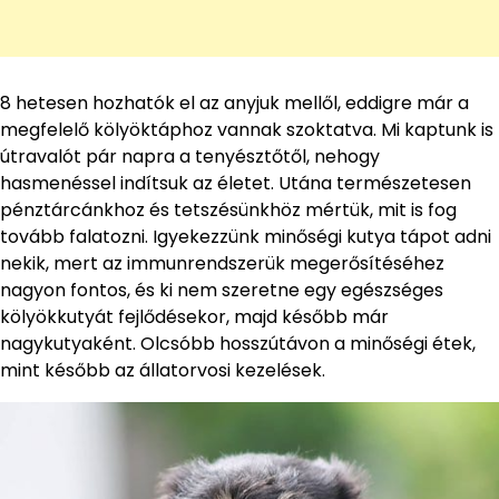
8 hetesen hozhatók el az anyjuk mellől, eddigre már a
megfelelő kölyöktáphoz vannak szoktatva. Mi kaptunk is
útravalót pár napra a tenyésztőtől, nehogy
hasmenéssel indítsuk az életet. Utána természetesen
pénztárcánkhoz és tetszésünkhöz mértük, mit is fog
tovább falatozni. Igyekezzünk minőségi kutya tápot adni
nekik, mert az immunrendszerük megerősítéséhez
nagyon fontos, és ki nem szeretne egy egészséges
kölyökkutyát fejlődésekor, majd később már
nagykutyaként. Olcsóbb hosszútávon a minőségi étek,
mint később az állatorvosi kezelések.