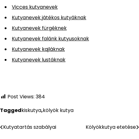
Vicces kutyanevek
Kutyanevek játékos kutyáknak
Kutyanevek fürgéknek
Kutyanevek falánk kutyusoknak
Kutyanevek kajláknak
Kutyanevek lustáknak
Post Views:
384
Tagged
kiskutya
,
kölyök kutya
Kutyatartás szabályai
Kölyökkutya etetése
Bejegyzés