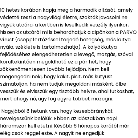
10 hetes korában kapja meg a harmadik oltását, amely
védetté teszi a nagyvilági életre, szokták javasolni ne
vigyük utcára, a kertben is leselkedik veszély ilyenkor,
hiszen az utcáról mi is behordhatjuk a cipőnkön a PARVO
vírust (cseppfertőzéssel terjedő betegség, más kutya
nyála, széklete is tartalmazhatja). A kölyökkutya
fejlődéséhez elengedhetetlen a levegő, mozgás, szóval
körültekintően megoldható ez a pár hét, hogy
zökkenőmentesen tovább fejlődjön. Nem kell
megengedni neki, hogy kakit, pisit, más kutyust
szimatoljon, ha nem tudjuk megoldani másként, ölbe
vesszük és elvisszük egy tisztább helyre, ahol futkoshat,
mert ahogy nő, úgy fog egyre többet mozogni.
Nagyjából 8 hetünk van, hogy kezesbáránykát
nevelgessünk belőlük. Ebben az időszakban napi
háromszor kell etetni. Később 6 hónapos korától már
elég csak reggel este. A nagyit ne engedjük