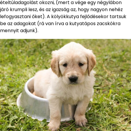
ételtúladagolást okozni, (mert a vége egy négylábon
járó krumpli lesz, és az igazság az, hogy nagyon nehéz
lefogyasztani őket). A kölyökkutya fejlődésekor tartsuk
be az adagokat (rá van írva a kutyatápos zacskókra
mennyit adjunk).