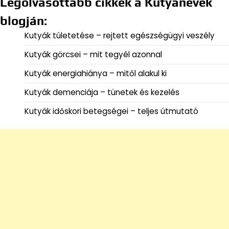
Legolvasottabb cikkek a Kutyanevek
blogján:
Kutyák túletetése – rejtett egészségügyi veszély
Kutyák görcsei – mit tegyél azonnal
Kutyák energiahiánya – mitől alakul ki
Kutyák demenciája – tünetek és kezelés
Kutyák időskori betegségei – teljes útmutató