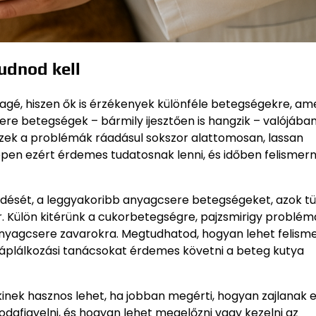
udnod kell
agé, hiszen ők is érzékenyek különféle betegségekre, am
re betegségek – bármily ijesztően is hangzik – valójába
Ezek a problémák ráadásul sokszor alattomosan, lassan
ppen ezért érdemes tudatosnak lenni, és időben felismern
dését, a leggyakoribb anyagcsere betegségeket, azok tü
. Külön kitérünk a cukorbetegségre, pajzsmirigy problém
nyagcsere zavarokra. Megtudhatod, hogyan lehet felisme
, táplálkozási tanácsokat érdemes követni a beteg kutya
inek hasznos lehet, ha jobban megérti, hogyan zajlanak 
dafigyelni, és hogyan lehet megelőzni vagy kezelni az