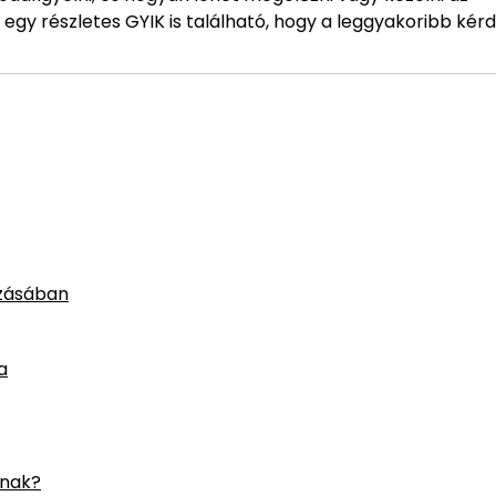
gy részletes GYIK is található, hogy a leggyakoribb kér
ozásában
a
ának?