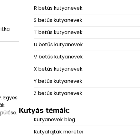
R betűs kutyanevek
S betűs kutyanevek
itka
T betűs kutyanevek
U betűs kutyanevek
V betűs kutyanevek
X betűs kutyanevek
Y betűs kutyanevek
Z betűs kutyanevek
y. Egyes
ák
Kutyás témák:
pülése.
Kutyanevek blog
Kutyafajták méretei