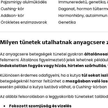
Pajzsmirigy alulműködés
Immuneredetű, genetika,
Cushing-kór
Daganat, hormon túlterm
Addison-kór
Hormonhiány, autoimmun
Örökletes enzimzavarok
Genetika
Milyen tünetek utalhatnak anyagcsere 
Az anyagcsere betegségek tünetei gyakran
általánosa
felismerni. Általános figyelmeztető jelek lehetnek példáu
indokolatlan fogyás vagy hízás
,
hirtelen szőrhullás
,
Különösen érdemes odafigyelni, ha a kutya
túl sokat isz
betegségeknél hamar feltűnhet a
mozgásban való las
esetén például a kutya lustává válhat, a Cushing-kórba
Az alábbi felsorolásban a leggyakoribb tüneteket találod
Fokozott szomjúság és vizelés