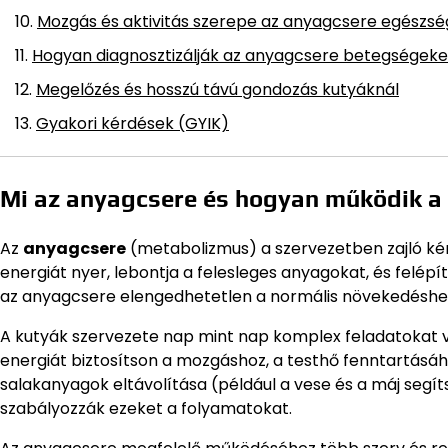
Mozgás és aktivitás szerepe az anyagcsere egészs
Hogyan diagnosztizálják az anyagcsere betegségeke
Megelőzés és hosszú távú gondozás kutyáknál
Gyakori kérdések (GYIK)
Mi az anyagcsere és hogyan működik a
Az
anyagcsere
(metabolizmus) a szervezetben zajló kém
energiát nyer, lebontja a felesleges anyagokat, és felépí
az anyagcsere elengedhetetlen a normális növekedéshe
A kutyák szervezete nap mint nap komplex feladatokat vé
energiát biztosítson a mozgáshoz, a testhő fenntartásáh
salakanyagok eltávolítása (például a vese és a máj seg
szabályozzák ezeket a folyamatokat.