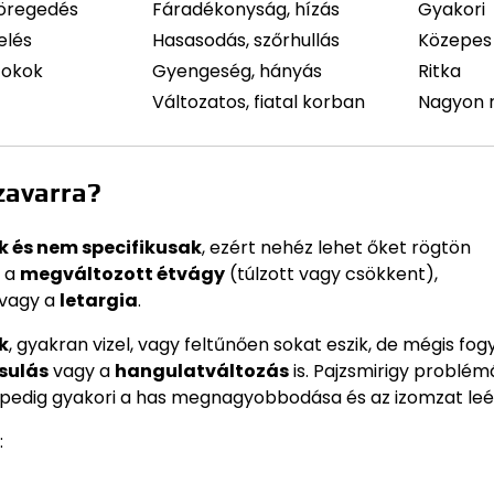
 öregedés
Fáradékonyság, hízás
Gyakori
elés
Hasasodás, szőrhullás
Közepes
 okok
Gyengeség, hányás
Ritka
Változatos, fiatal korban
Nagyon r
zavarra?
k és nem specifikusak
, ezért nehéz lehet őket rögtön
l a
megváltozott étvágy
(túlzott vagy csökkent),
 vagy a
letargia
.
ik
, gyakran vizel, vagy feltűnően sokat eszik, de mégis fog
sulás
vagy a
hangulatváltozás
is. Pajzsmirigy problém
n pedig gyakori a has megnagyobbodása és az izomzat leé
: