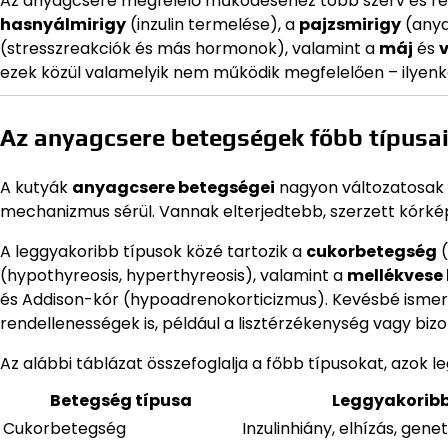
Az anyagcsere megfelelő működéséhez több szerv és re
hasnyálmirigy
(inzulin termelése), a
pajzsmirigy
(anya
(stresszreakciók és más hormonok), valamint a
máj
és
ezek közül valamelyik nem működik megfelelően – ilyen
Az anyagcsere betegségek főbb típusa
A kutyák
anyagcsere betegségei
nagyon változatosak l
mechanizmus sérül. Vannak elterjedtebb, szerzett kórképe
A leggyakoribb típusok közé tartozik a
cukorbetegség
(
(hypothyreosis, hyperthyreosis), valamint a
mellékvese
és Addison-kór (hypoadrenokorticizmus). Kevésbé ismer
rendellenességek is, például a lisztérzékenység vagy biz
Az alábbi táblázat összefoglalja a főbb típusokat, azok l
Betegség típusa
Leggyakoribb
Cukorbetegség
Inzulinhiány, elhízás, genet