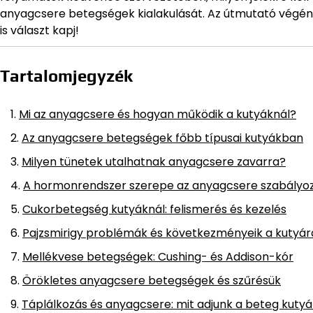
anyagcsere betegségek kialakulását. Az útmutató végén e
is választ kapj!
Tartalomjegyzék
Mi az anyagcsere és hogyan működik a kutyáknál?
Az anyagcsere betegségek főbb típusai kutyákban
Milyen tünetek utalhatnak anyagcsere zavarra?
A hormonrendszer szerepe az anyagcsere szabály
Cukorbetegség kutyáknál: felismerés és kezelés
Pajzsmirigy problémák és következményeik a kutyár
Mellékvese betegségek: Cushing- és Addison-kór
Örökletes anyagcsere betegségek és szűrésük
Táplálkozás és anyagcsere: mit adjunk a beteg kuty