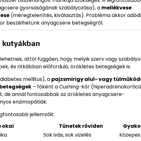
ndszer összehangolt munkája szükséges. A legfontosabb
gcsere gyorsaságának szabályozása), a
mellékvese
vese
(méregtelenítés, kiválasztás). Probléma akkor adódi
kor beszélhetünk anyagcsere betegségről.
i kutyákban
ehetnek, attól függően, hogy melyik szerv vagy szabály
k, és ritkábban előforduló, örökletes betegségek is.
diabetes mellitus), a
pajzsmirigy alul- vagy túlműköd
 betegségek
– főként a Cushing-kór (hiperadrenokortic
t, de annál fontosabbak az örökletes anyagcsere-
onyos enzimopátiák.
egfontosabb jellemzőit:
 okai
Tünetek röviden
Gyako
ika
Sok ivás, sok vizelés
Közepes