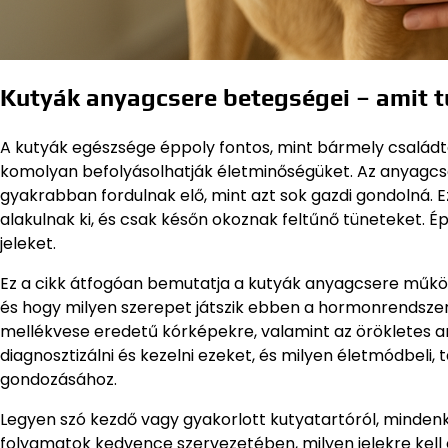
Kutyák anyagcsere betegségei – amit t
A kutyák egészsége éppoly fontos, mint bármely családt
komolyan befolyásolhatják életminőségüket. Az anyagcse
gyakrabban fordulnak elő, mint azt sok gazdi gondolná. 
alakulnak ki, és csak későn okoznak feltűnő tüneteket. É
jeleket.
Ez a cikk átfogóan bemutatja a kutyák anyagcsere műkö
és hogy milyen szerepet játszik ebben a hormonrendszer
mellékvese eredetű kórképekre, valamint az örökletes a
diagnosztizálni és kezelni ezeket, és milyen életmódbeli
gondozásához.
Legyen szó kezdő vagy gyakorlott kutyatartóról, mindenk
folyamatok kedvence szervezetében, milyen jelekre kell o