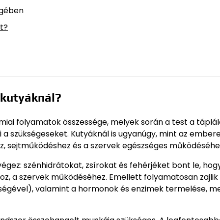
égében
t?
 kutyáknál?
iai folyamatok összessége, melyek során a test a táplá
ti a szükségeseket. Kutyáknál is ugyanúgy, mint az embere
z, sejtműködéshez és a szervek egészséges működéséhe
gez: szénhidrátokat, zsírokat és fehérjéket bont le, hog
oz, a szervek működéséhez. Emellett folyamatosan zajlik
ítségével), valamint a hormonok és enzimek termelése, m