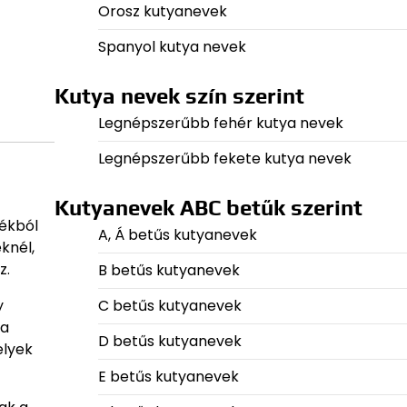
Orosz kutyanevek
Spanyol kutya nevek
Kutya nevek szín szerint
Legnépszerűbb fehér kutya nevek
Legnépszerűbb fekete kutya nevek
Kutyanevek ABC betűk szerint
lékból
A, Á betűs kutyanevek
knél,
z.
B betűs kutyanevek
y
C betűs kutyanevek
 a
D betűs kutyanevek
elyek
E betűs kutyanevek