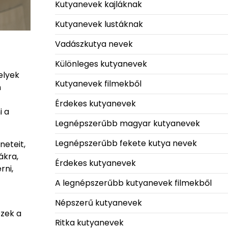
Kutyanevek kajláknak
Kutyanevek lustáknak
Vadászkutya nevek
Különleges kutyanevek
elyek
Kutyanevek filmekből
n
Érdekes kutyanevek
i a
Legnépszerűbb magyar kutyanevek
Legnépszerűbb fekete kutya nevek
neteit,
ákra,
Érdekes kutyanevek
rni,
A legnépszerűbb kutyanevek filmekből
Népszerű kutyanevek
ezek a
Ritka kutyanevek