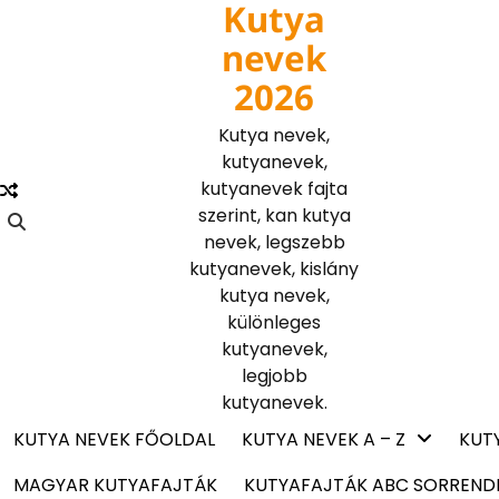
Kutya
Skip
to
nevek
content
2026
Kutya nevek,
kutyanevek,
kutyanevek fajta
szerint, kan kutya
nevek, legszebb
kutyanevek, kislány
kutya nevek,
különleges
kutyanevek,
legjobb
kutyanevek.
KUTYA NEVEK FŐOLDAL
KUTYA NEVEK A – Z
KUT
MAGYAR KUTYAFAJTÁK
KUTYAFAJTÁK ABC SORREND