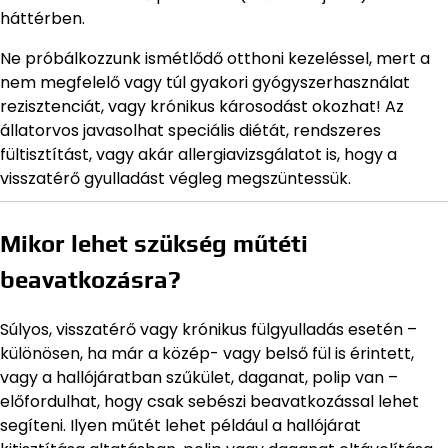
háttérben.
Ne próbálkozzunk ismétlődő otthoni kezeléssel, mert a
nem megfelelő vagy túl gyakori gyógyszerhasználat
rezisztenciát, vagy krónikus károsodást okozhat! Az
állatorvos javasolhat speciális diétát, rendszeres
fültisztítást, vagy akár allergiavizsgálatot is, hogy a
visszatérő gyulladást végleg megszüntessük.
Mikor lehet szükség műtéti
beavatkozásra?
Súlyos, visszatérő vagy krónikus fülgyulladás esetén –
különösen, ha már a közép- vagy belső fül is érintett,
vagy a hallójáratban szűkület, daganat, polip van –
előfordulhat, hogy csak sebészi beavatkozással lehet
segíteni. Ilyen műtét lehet például a hallójárat