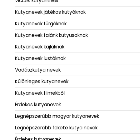
Vicces kutyanevek
Kutyanevek játékos kutyáknak
Kutyanevek fürgéknek
Kutyanevek falánk kutyusoknak
Kutyanevek kajláknak
Kutyanevek lustáknak
Vadászkutya nevek
Különleges kutyanevek
Kutyanevek filmekből
Érdekes kutyanevek
Legnépszerűbb magyar kutyanevek
Legnépszerűbb fekete kutya nevek
Érdekes kutyanevek