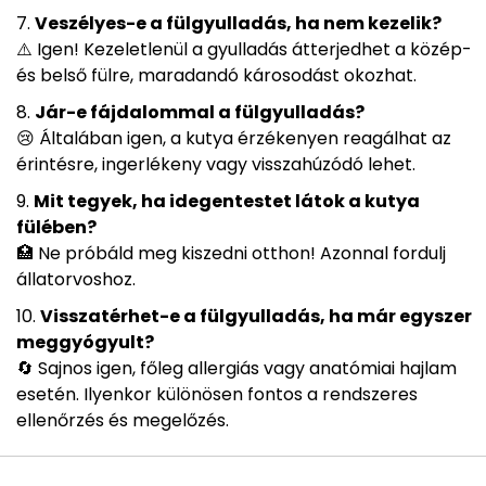
Veszélyes-e a fülgyulladás, ha nem kezelik?
⚠️ Igen! Kezeletlenül a gyulladás átterjedhet a közép-
és belső fülre, maradandó károsodást okozhat.
Jár-e fájdalommal a fülgyulladás?
😢 Általában igen, a kutya érzékenyen reagálhat az
érintésre, ingerlékeny vagy visszahúzódó lehet.
Mit tegyek, ha idegentestet látok a kutya
fülében?
🏥 Ne próbáld meg kiszedni otthon! Azonnal fordulj
állatorvoshoz.
Visszatérhet-e a fülgyulladás, ha már egyszer
meggyógyult?
🔄 Sajnos igen, főleg allergiás vagy anatómiai hajlam
esetén. Ilyenkor különösen fontos a rendszeres
ellenőrzés és megelőzés.