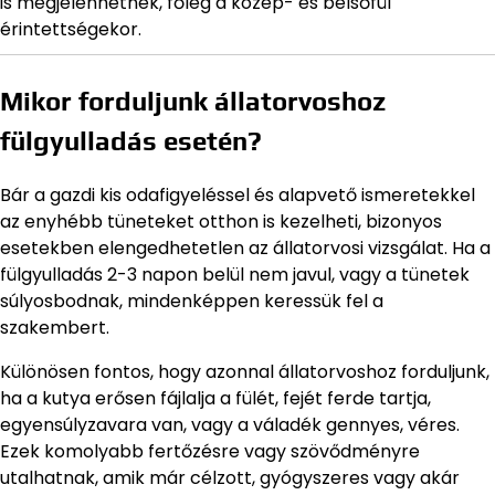
is megjelenhetnek, főleg a közép- és belsőfül
érintettségekor.
Mikor forduljunk állatorvoshoz
fülgyulladás esetén?
Bár a gazdi kis odafigyeléssel és alapvető ismeretekkel
az enyhébb tüneteket otthon is kezelheti, bizonyos
esetekben elengedhetetlen az állatorvosi vizsgálat. Ha a
fülgyulladás 2-3 napon belül nem javul, vagy a tünetek
súlyosbodnak, mindenképpen keressük fel a
szakembert.
Különösen fontos, hogy azonnal állatorvoshoz forduljunk,
ha a kutya erősen fájlalja a fülét, fejét ferde tartja,
egyensúlyzavara van, vagy a váladék gennyes, véres.
Ezek komolyabb fertőzésre vagy szövődményre
utalhatnak, amik már célzott, gyógyszeres vagy akár