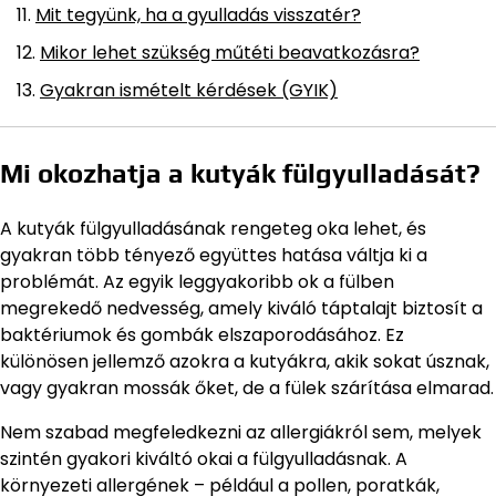
Mit tegyünk, ha a gyulladás visszatér?
Mikor lehet szükség műtéti beavatkozásra?
Gyakran ismételt kérdések (GYIK)
Mi okozhatja a kutyák fülgyulladását?
A kutyák fülgyulladásának rengeteg oka lehet, és
gyakran több tényező együttes hatása váltja ki a
problémát. Az egyik leggyakoribb ok a fülben
megrekedő nedvesség, amely kiváló táptalajt biztosít a
baktériumok és gombák elszaporodásához. Ez
különösen jellemző azokra a kutyákra, akik sokat úsznak,
vagy gyakran mossák őket, de a fülek szárítása elmarad.
Nem szabad megfeledkezni az allergiákról sem, melyek
szintén gyakori kiváltó okai a fülgyulladásnak. A
környezeti allergének – például a pollen, poratkák,