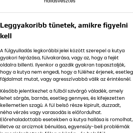
hallásvesztés
Leggyakoribb tünetek, amikre figyelni
kell
A fülgyulladás legkorábbi jelei között szerepel a kutya
gyakori fejrázása, fülvakarása, vagy az, hogy a fejét
oldalra billenti. Ilyenkor a gazdik gyakran tapasztalják,
hogy a kutya nem engedi, hogy a füléhez érjenek, esetleg
fájdalmat mutat, vagy agresszívabbá válik az érintésnél.
Később jelentkezhet a fülből szivárgó váladék, amely
lehet sárgás, barnás, esetleg gennyes, és kifejezetten
kellemetlen szagú. A fül belső része kipirult, duzzadt,
néha vérzés vagy varasodás is előfordulhat.
Előrehaladottabb esetekben a kutya hallása is romolhat,
illetve az arcizmok bénulása, egyensúly-beli problémák