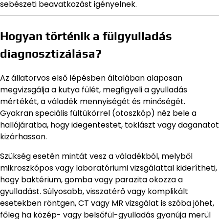
sebészeti beavatkozást igényelnek.
Hogyan történik a fülgyulladás
diagnosztizálása?
Az állatorvos első lépésben általában alaposan
megvizsgálja a kutya fülét, megfigyeli a gyulladás
mértékét, a váladék mennyiségét és minőségét.
Gyakran speciális fültükörrel (otoszkóp) néz bele a
hallójáratba, hogy idegentestet, toklászt vagy daganatot
kizárhasson.
Szükség esetén mintát vesz a váladékból, melyből
mikroszkópos vagy laboratóriumi vizsgálattal kiderítheti,
hogy baktérium, gomba vagy parazita okozza a
gyulladást. Súlyosabb, visszatérő vagy komplikált
esetekben röntgen, CT vagy MR vizsgálat is szóba jöhet,
főleg ha közép- vagy belsőfül-gyulladás gyanúja merül