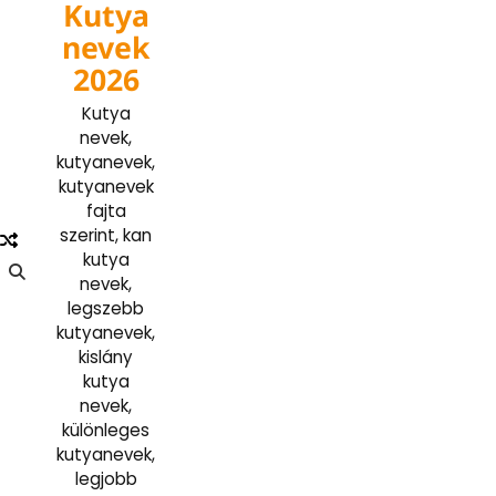
Kutya
Skip
to
nevek
content
2026
Kutya
nevek,
kutyanevek,
kutyanevek
fajta
szerint, kan
kutya
nevek,
legszebb
kutyanevek,
kislány
kutya
nevek,
különleges
kutyanevek,
legjobb