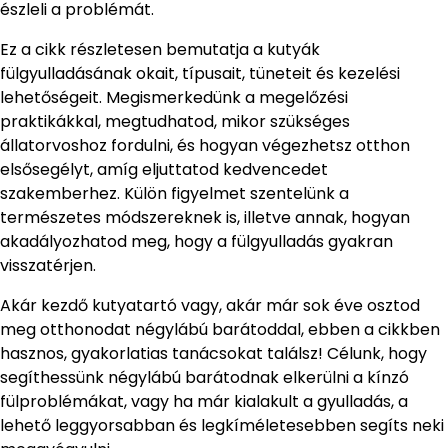
észleli a problémát.
Ez a cikk részletesen bemutatja a kutyák
fülgyulladásának okait, típusait, tüneteit és kezelési
lehetőségeit. Megismerkedünk a megelőzési
praktikákkal, megtudhatod, mikor szükséges
állatorvoshoz fordulni, és hogyan végezhetsz otthon
elsősegélyt, amíg eljuttatod kedvencedet
szakemberhez. Külön figyelmet szentelünk a
természetes módszereknek is, illetve annak, hogyan
akadályozhatod meg, hogy a fülgyulladás gyakran
visszatérjen.
Akár kezdő kutyatartó vagy, akár már sok éve osztod
meg otthonodat négylábú barátoddal, ebben a cikkben
hasznos, gyakorlatias tanácsokat találsz! Célunk, hogy
segíthessünk négylábú barátodnak elkerülni a kínzó
fülproblémákat, vagy ha már kialakult a gyulladás, a
lehető leggyorsabban és legkíméletesebben segíts neki