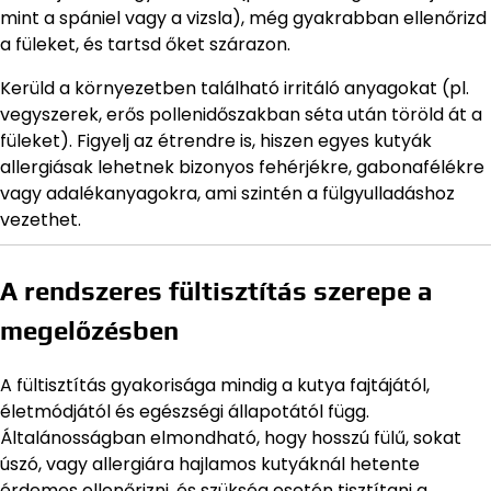
mint a spániel vagy a vizsla), még gyakrabban ellenőrizd
a füleket, és tartsd őket szárazon.
Kerüld a környezetben található irritáló anyagokat (pl.
vegyszerek, erős pollenidőszakban séta után töröld át a
füleket). Figyelj az étrendre is, hiszen egyes kutyák
allergiásak lehetnek bizonyos fehérjékre, gabonafélékre
vagy adalékanyagokra, ami szintén a fülgyulladáshoz
vezethet.
A rendszeres fültisztítás szerepe a
megelőzésben
A fültisztítás gyakorisága mindig a kutya fajtájától,
életmódjától és egészségi állapotától függ.
Általánosságban elmondható, hogy hosszú fülű, sokat
úszó, vagy allergiára hajlamos kutyáknál hetente
érdemes ellenőrizni, és szükség esetén tisztítani a