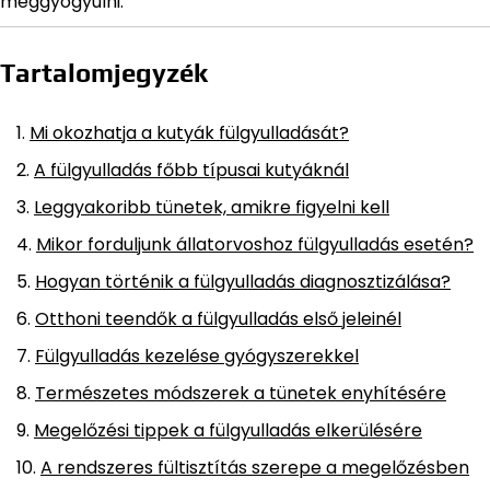
meggyógyulni.
Tartalomjegyzék
Mi okozhatja a kutyák fülgyulladását?
A fülgyulladás főbb típusai kutyáknál
Leggyakoribb tünetek, amikre figyelni kell
Mikor forduljunk állatorvoshoz fülgyulladás esetén?
Hogyan történik a fülgyulladás diagnosztizálása?
Otthoni teendők a fülgyulladás első jeleinél
Fülgyulladás kezelése gyógyszerekkel
Természetes módszerek a tünetek enyhítésére
Megelőzési tippek a fülgyulladás elkerülésére
A rendszeres fültisztítás szerepe a megelőzésben