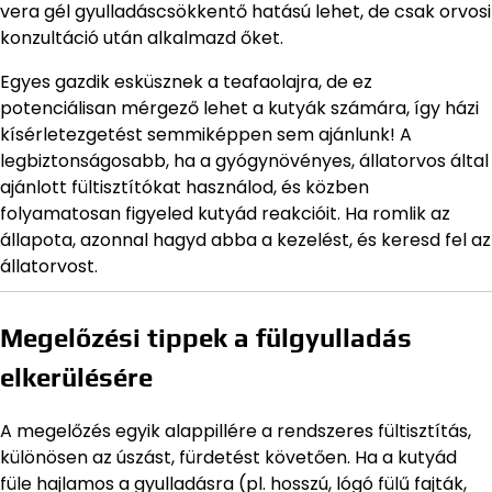
vera gél gyulladáscsökkentő hatású lehet, de csak orvosi
konzultáció után alkalmazd őket.
Egyes gazdik esküsznek a teafaolajra, de ez
potenciálisan mérgező lehet a kutyák számára, így házi
kísérletezgetést semmiképpen sem ajánlunk! A
legbiztonságosabb, ha a gyógynövényes, állatorvos által
ajánlott fültisztítókat használod, és közben
folyamatosan figyeled kutyád reakcióit. Ha romlik az
állapota, azonnal hagyd abba a kezelést, és keresd fel az
állatorvost.
Megelőzési tippek a fülgyulladás
elkerülésére
A megelőzés egyik alappillére a rendszeres fültisztítás,
különösen az úszást, fürdetést követően. Ha a kutyád
füle hajlamos a gyulladásra (pl. hosszú, lógó fülű fajták,