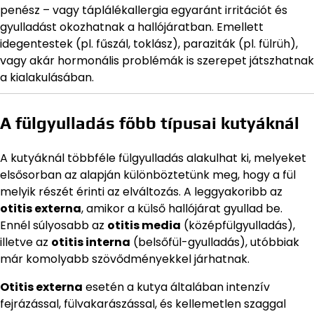
penész – vagy táplálékallergia egyaránt irritációt és
gyulladást okozhatnak a hallójáratban. Emellett
idegentestek (pl. fűszál, toklász), paraziták (pl. fülrüh),
vagy akár hormonális problémák is szerepet játszhatnak
a kialakulásában.
A fülgyulladás főbb típusai kutyáknál
A kutyáknál többféle fülgyulladás alakulhat ki, melyeket
elsősorban az alapján különböztetünk meg, hogy a fül
melyik részét érinti az elváltozás. A leggyakoribb az
otitis externa
, amikor a külső hallójárat gyullad be.
Ennél súlyosabb az
otitis media
(középfülgyulladás),
illetve az
otitis interna
(belsőfül-gyulladás), utóbbiak
már komolyabb szövődményekkel járhatnak.
Otitis externa
esetén a kutya általában intenzív
fejrázással, fülvakarászással, és kellemetlen szaggal