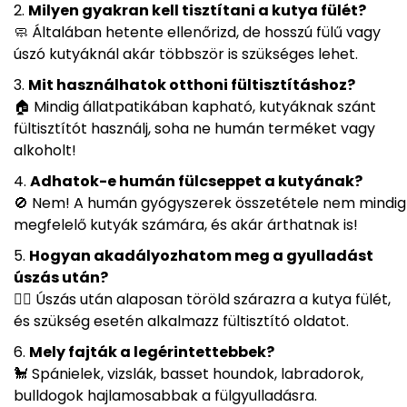
Milyen gyakran kell tisztítani a kutya fülét?
🧼 Általában hetente ellenőrizd, de hosszú fülű vagy
úszó kutyáknál akár többször is szükséges lehet.
Mit használhatok otthoni fültisztításhoz?
🏠 Mindig állatpatikában kapható, kutyáknak szánt
fültisztítót használj, soha ne humán terméket vagy
alkoholt!
Adhatok-e humán fülcseppet a kutyának?
🚫 Nem! A humán gyógyszerek összetétele nem mindig
megfelelő kutyák számára, és akár árthatnak is!
Hogyan akadályozhatom meg a gyulladást
úszás után?
🏊‍♂️ Úszás után alaposan töröld szárazra a kutya fülét,
és szükség esetén alkalmazz fültisztító oldatot.
Mely fajták a legérintettebbek?
🐩 Spánielek, vizslák, basset houndok, labradorok,
bulldogok hajlamosabbak a fülgyulladásra.