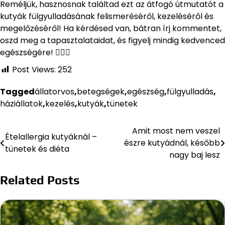
Reméljük, hasznosnak találtad ezt az átfogó útmutatót a
kutyák fülgyulladásának felismeréséről, kezeléséről és
megelőzéséről! Ha kérdésed van, bátran írj kommentet,
oszd meg a tapasztalataidat, és figyelj mindig kedvenced
egészségére! 🐕‍🦺💚
Post Views:
252
Tagged
állatorvos
,
betegségek
,
egészség
,
fülgyulladás
,
háziállatok
,
kezelés
,
kutyák
,
tünetek
Amit most nem veszel
Bejegyzés
Ételallergia kutyáknál –
észre kutyádnál, később
tünetek és diéta
navigáció
nagy baj lesz
Related Posts