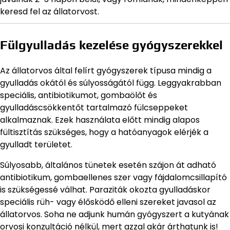
keresd fel az állatorvost.
Fülgyulladás kezelése gyógyszerekkel
Az állatorvos által felírt gyógyszerek típusa mindig a
gyulladás okától és súlyosságától függ. Leggyakrabban
speciális, antibiotikumot, gombaölőt és
gyulladáscsökkentőt tartalmazó fülcseppeket
alkalmaznak. Ezek használata előtt mindig alapos
fültisztítás szükséges, hogy a hatóanyagok elérjék a
gyulladt területet.
Súlyosabb, általános tünetek esetén szájon át adható
antibiotikum, gombaellenes szer vagy fájdalomcsillapító
is szükségessé válhat. Paraziták okozta gyulladáskor
speciális rüh- vagy élősködő elleni szereket javasol az
állatorvos. Soha ne adjunk humán gyógyszert a kutyának
orvosi konzultáció nélkül, mert azzal akár árthatunk is!