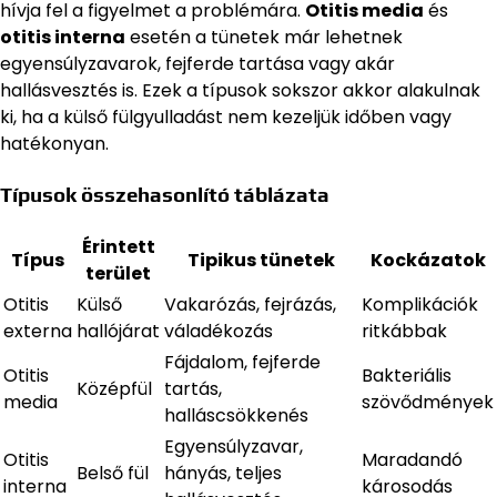
hívja fel a figyelmet a problémára.
Otitis media
és
otitis interna
esetén a tünetek már lehetnek
egyensúlyzavarok, fejferde tartása vagy akár
hallásvesztés is. Ezek a típusok sokszor akkor alakulnak
ki, ha a külső fülgyulladást nem kezeljük időben vagy
hatékonyan.
Típusok összehasonlító táblázata
Érintett
Típus
Tipikus tünetek
Kockázatok
terület
Otitis
Külső
Vakarózás, fejrázás,
Komplikációk
externa
hallójárat
váladékozás
ritkábbak
Fájdalom, fejferde
Otitis
Bakteriális
Középfül
tartás,
media
szövődmények
halláscsökkenés
Egyensúlyzavar,
Otitis
Maradandó
Belső fül
hányás, teljes
interna
károsodás