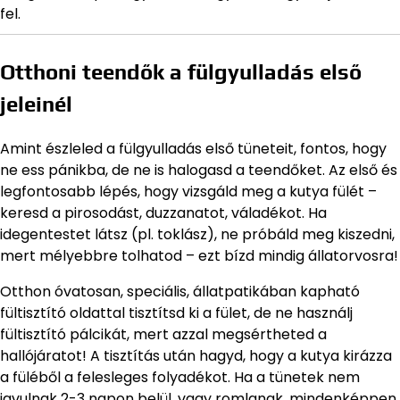
fel.
Otthoni teendők a fülgyulladás első
jeleinél
Amint észleled a fülgyulladás első tüneteit, fontos, hogy
ne ess pánikba, de ne is halogasd a teendőket. Az első és
legfontosabb lépés, hogy vizsgáld meg a kutya fülét –
keresd a pirosodást, duzzanatot, váladékot. Ha
idegentestet látsz (pl. toklász), ne próbáld meg kiszedni,
mert mélyebbre tolhatod – ezt bízd mindig állatorvosra!
Otthon óvatosan, speciális, állatpatikában kapható
fültisztító oldattal tisztítsd ki a fület, de ne használj
fültisztító pálcikát, mert azzal megsértheted a
hallójáratot! A tisztítás után hagyd, hogy a kutya kirázza
a füléből a felesleges folyadékot. Ha a tünetek nem
javulnak 2-3 napon belül, vagy romlanak, mindenképpen