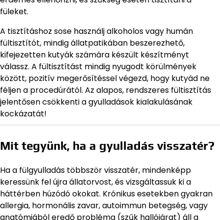
füleket.
A tisztításhoz sose használj alkoholos vagy humán
fültisztítót, mindig állatpatikában beszerezhető,
kifejezetten kutyák számára készült készítményt
válassz. A fültisztítást mindig nyugodt körülmények
között, pozitív megerősítéssel végezd, hogy kutyád ne
féljen a procedúrától. Az alapos, rendszeres fültisztítás
jelentősen csökkenti a gyulladások kialakulásának
kockázatát!
Mit tegyünk, ha a gyulladás visszatér?
Ha a fülgyulladás többször visszatér, mindenképp
keressünk fel újra állatorvost, és vizsgáltassuk ki a
háttérben húzódó okokat. Krónikus esetekben gyakran
allergia, hormonális zavar, autoimmun betegség, vagy
anatómiából eredő probléma (szűk hallójárat) áll a