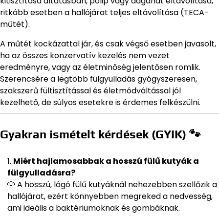
kitisztítása altatásban, polip vagy daganat eltávolítása,
ritkább esetben a hallójárat teljes eltávolítása (TECA-
műtét).
A műtét kockázattal jár, és csak végső esetben javasolt,
ha az összes konzervatív kezelés nem vezet
eredményre, vagy az életminőség jelentősen romlik.
Szerencsére a legtöbb fülgyulladás gyógyszeresen,
szakszerű fültisztítással és életmódváltással jól
kezelhető, de súlyos esetekre is érdemes felkészülni.
Gyakran ismételt kérdések (GYIK) 🐾
Miért hajlamosabbak a hosszú fülű kutyák a
fülgyulladásra?
🐶 A hosszú, lógó fülű kutyáknál nehezebben szellőzik a
hallójárat, ezért könnyebben megreked a nedvesség,
ami ideális a baktériumoknak és gombáknak.