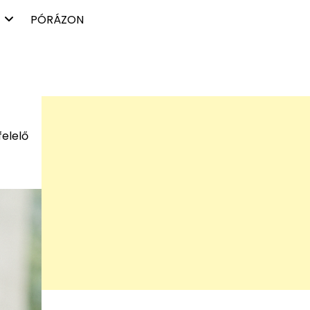
PÓRÁZON
felelő