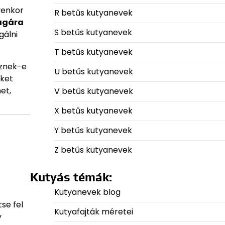
yenkor
R betűs kutyanevek
agára
S betűs kutyanevek
gálni
T betűs kutyanevek
eznek-e
U betűs kutyanevek
eket
et,
V betűs kutyanevek
X betűs kutyanevek
Y betűs kutyanevek
Z betűs kutyanevek
Kutyás témák:
Kutyanevek blog
se fel
Kutyafajták méretei
y