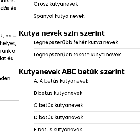
zonban
Orosz kutyanevek
odás és
Spanyol kutya nevek
Kutya nevek szín szerint
k, mire
Legnépszerűbb fehér kutya nevek
helyet,
érünk a
Legnépszerűbb fekete kutya nevek
lat és
Kutyanevek ABC betűk szerint
inden
A, Á betűs kutyanevek
B betűs kutyanevek
C betűs kutyanevek
D betűs kutyanevek
E betűs kutyanevek