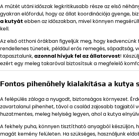
A műtét utáni időszak legkritikusabb része az első néhány
gyakran előfordul, hogy az állat koordinációja gyenge, biz
a kutyát
ebben az időszakban, mivel könnyen megsérülhet
kell.
Az első otthoni órákban figyeljük meg, hogy kedvencünk tu
rendellenes tünetek, például erős remegés, sápadtság, 
tapasztalunk,
azonnal hívjuk fel az állatorvost
! Készü
ezért egy meleg takaróval biztosítsuk a megfelelő komfo
Fontos pihenőhely kialakítása a kutya
A felépülés záloga a nyugodt, biztonságos környezet. Érd
zavartalanul pihenhet, távol a család zajosabb tagjaitól va
huzatmentes, meleg helyiség legyen, ahol a kutya elnyúlv
A fekhely puha, könnyen tisztítható anyagból készüljön, 
magát kemény felületen. Ha szükséges, használjunk eldo