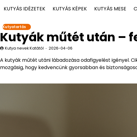
KUTYÁS IDÉZETEK
KUTYÁS KÉPEK
KUTYÁS MESE
C
Kutyatartás
Kutyák műtét után – fe
Kutya nevek Katától
2026-04-06
A kutyák műtét utáni lábadozása odafigyelést igényel. 
mozgásig, hogy kedvencünk gyorsabban és biztonságosa