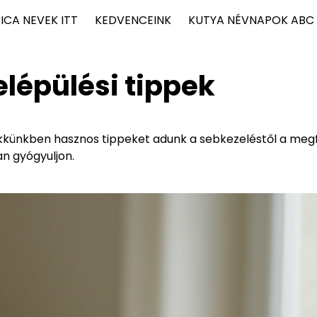
ICA NEVEK ITT
KEDVENCEINK
KUTYA NÉVNAPOK ABC
lépülési tippek
Cikkünkben hasznos tippeket adunk a sebkezeléstől a meg
n gyógyuljon.