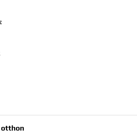
z
k
k otthon