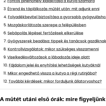
Fontos pihenőhely kialakítása a kutya számára
Étrend és táplálkozás műtét után: mit adjunk enni
Folyadékbevitel biztosítása a gyorsabb gyógyulásho
Mozgáskorlátozás szerepe a felépülésben
Sebápolás lépései: fertőzések elkerülése
Gyógyszerek beadása: tippek és tanácsok gazdikna
Kontrollvizsgálatok: mikor szükséges visszamenni
Viselkedésváltozások a lábadozás ideje alatt
Fájdalom jelei és enyhítési lehetőségek kutyáknál
Mikor engedhető vissza a kutya a régi rutinjába?
További kérdések: mikor forduljunk állatorvoshoz?
A műtét utáni első órák: mire figyeljün