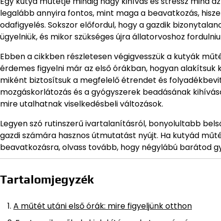
Egy kutya műtétje mindig nagy kihívás és stressz mind az
legalább annyira fontos, mint maga a beavatkozás, hisze
odafigyelés. Sokszor előfordul, hogy a gazdik bizonytala
ügyelniük, és mikor szükséges újra állatorvoshoz fordulniu
Ebben a cikkben részletesen végigvesszük a kutyák műté
érdemes figyelni már az első órákban, hogyan alakítsuk
miként biztosítsuk a megfelelő étrendet és folyadékbevit
mozgáskorlátozás és a gyógyszerek beadásának kihívásaira
mire utalhatnak viselkedésbeli változások.
Legyen szó rutinszerű ivartalanításról, bonyolultabb bel
gazdi számára hasznos útmutatást nyújt. Ha kutyád műtét
beavatkozásra, olvass tovább, hogy négylábú barátod g
Tartalomjegyzék
A műtét utáni első órák: mire figyeljünk otthon