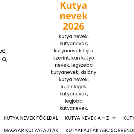
Kutya
Skip
to
nevek
content
2026
Kutya nevek,
kutyanevek,
kutyanevek fajta
szerint, kan kutya
nevek, legszebb
kutyanevek, kislány
kutya nevek,
különleges
kutyanevek,
legjobb
kutyanevek.
KUTYA NEVEK FŐOLDAL
KUTYA NEVEK A – Z
KUT
MAGYAR KUTYAFAJTÁK
KUTYAFAJTÁK ABC SORREND