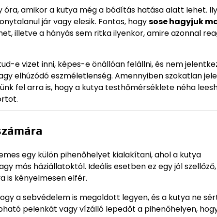
 óra, amikor a kutya még a bódítás hatása alatt lehet. Il
onytalanul jár vagy elesik. Fontos, hogy
sose hagyjuk m
, illetve a hányás sem ritka ilyenkor, amire azonnal rea
d-e vizet inni, képes-e önállóan felállni, és nem jelentk
vagy elhúzódó eszméletlenség. Amennyiben szokatlan jel
ljünk fel arra is, hogy a kutya testhőmérséklete néha leesh
rtot.
 számára
emes egy külön pihenőhelyet kialakítani, ahol a kutya
gy más háziállatoktól. Ideális esetben ez egy jól szellőző,
a is kényelmesen elfér.
hogy a sebvédelem is megoldott legyen, és a kutya ne sért
bható pelenkát vagy vízálló lepedőt a pihenőhelyen, hog