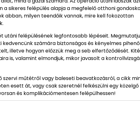
 állat, mind a gazdi számára. Az operáció utáni időszak a
n a sikeres felépülés alapja a megfelelő otthoni gondosk
nok abban, milyen teendőik vannak, mire kell fokozottan
k.
t utáni felépülésének legfontosabb lépéseit. Megmutatju
 ki kedvencünk számára biztonságos és kényelmes pihenő
elt, illetve hogyan előzzük meg a seb elfertőződését. Kit
 is, valamint elmondjuk, mikor javasolt a kontrollvizsgá
ső szervi műtétről vagy baleseti beavatkozásról, a cikk m
en esett át, vagy csak szeretnél felkészülni egy közelgő
yorsan és komplikációmentesen felépülhessen!