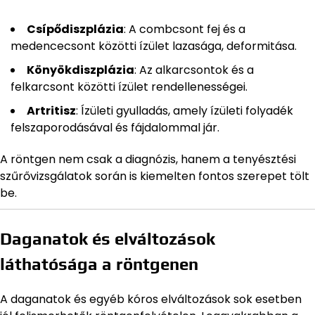
Csípődiszplázia
: A combcsont fej és a
medencecsont közötti ízület lazasága, deformitása.
Könyökdiszplázia
: Az alkarcsontok és a
felkarcsont közötti ízület rendellenességei.
Artritisz
: Ízületi gyulladás, amely ízületi folyadék
felszaporodásával és fájdalommal jár.
A röntgen nem csak a diagnózis, hanem a tenyésztési
szűrővizsgálatok során is kiemelten fontos szerepet tölt
be.
Daganatok és elváltozások
láthatósága a röntgenen
A daganatok és egyéb kóros elváltozások sok esetben