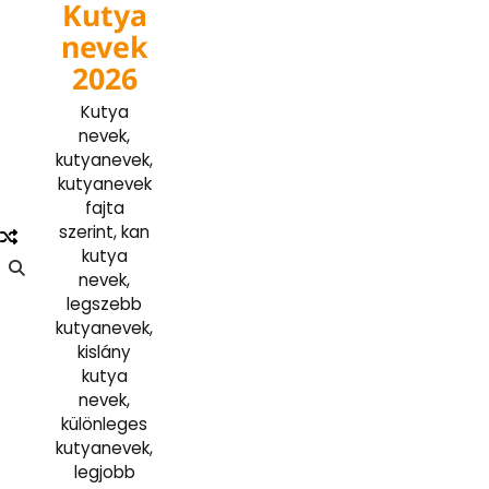
Kutya
Skip
to
nevek
content
2026
Kutya
nevek,
kutyanevek,
kutyanevek
fajta
szerint, kan
kutya
nevek,
legszebb
kutyanevek,
kislány
kutya
nevek,
különleges
kutyanevek,
legjobb