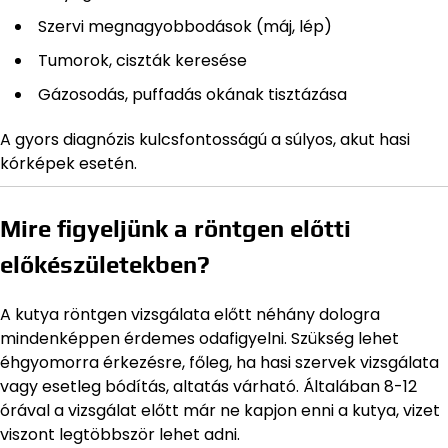
Szervi megnagyobbodások (máj, lép)
Tumorok, ciszták keresése
Gázosodás, puffadás okának tisztázása
A gyors diagnózis kulcsfontosságú a súlyos, akut hasi
kórképek esetén.
Mire figyeljünk a röntgen előtti
előkészületekben?
A kutya röntgen vizsgálata előtt néhány dologra
mindenképpen érdemes odafigyelni. Szükség lehet
éhgyomorra érkezésre, főleg, ha hasi szervek vizsgálata
vagy esetleg bódítás, altatás várható. Általában 8-12
órával a vizsgálat előtt már ne kapjon enni a kutya, vizet
viszont legtöbbször lehet adni.