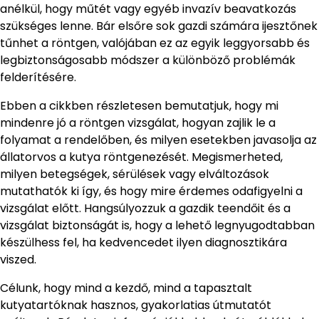
anélkül, hogy műtét vagy egyéb invazív beavatkozás
szükséges lenne. Bár elsőre sok gazdi számára ijesztőnek
tűnhet a röntgen, valójában ez az egyik leggyorsabb és
legbiztonságosabb módszer a különböző problémák
felderítésére.
Ebben a cikkben részletesen bemutatjuk, hogy mi
mindenre jó a röntgen vizsgálat, hogyan zajlik le a
folyamat a rendelőben, és milyen esetekben javasolja az
állatorvos a kutya röntgenezését. Megismerheted,
milyen betegségek, sérülések vagy elváltozások
mutathatók ki így, és hogy mire érdemes odafigyelni a
vizsgálat előtt. Hangsúlyozzuk a gazdik teendőit és a
vizsgálat biztonságát is, hogy a lehető legnyugodtabban
készülhess fel, ha kedvencedet ilyen diagnosztikára
viszed.
Célunk, hogy mind a kezdő, mind a tapasztalt
kutyatartóknak hasznos, gyakorlatias útmutatót