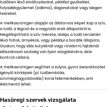
tüdőben lévő elváltozásokat, például gyulladást,
folyadékgyülemet (ödéma), daganatokat vagy idegen
testeket.
A mellkasröntgen alapján az állatorvos képet kap a szív,
a tüdő, a légcső és a nagyobb erek állapotáról is.
Megállapítható a szív mérete, alakja, a tüdő területén
lévő foltok, árnyékok, vagy például a bordák állapota.
Gyakori, hogy idős kutyáknál vagy rövidorrú fajtáknál
időszakosan szükség van ilyen vizsgálatokra, akár
kontroll céllal is.
A mellkasröntgen segíthet a súlyos, gyors beavatkozást
igénylő kórképek (pl. tüdőembólia,
szívmegnagyobbodás) korai felismerésében, ami
életmentő lehet.
Hasüregi szervek vizsgálata