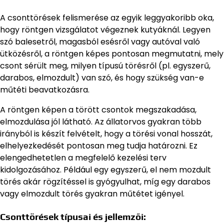
A csonttörések felismerése az egyik leggyakoribb oka,
hogy röntgen vizsgálatot végeznek kutyáknál. Legyen
szó balesetről, magasból esésről vagy autóval való
ütközésről, a röntgen képes pontosan megmutatni, mely
csont sérült meg, milyen típusú törésről (pl. egyszerű,
darabos, elmozdult) van szó, és hogy szükség van-e
műtéti beavatkozásra.
A röntgen képen a törött csontok megszakadása,
elmozdulása jól látható. Az állatorvos gyakran több
irányból is készít felvételt, hogy a törési vonal hosszát,
elhelyezkedését pontosan meg tudja határozni. Ez
elengedhetetlen a megfelelő kezelési terv
kidolgozásához. Például egy egyszerű, el nem mozdult
törés akár rögzítéssel is gyógyulhat, míg egy darabos
vagy elmozdult törés gyakran műtétet igényel.
Csonttörések típusai és jellemzői: