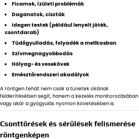
Ficamok, ízületi problémák
Daganatok, ciszták
Idegen testek (például lenyelt játék,
csontdarab)
Tüdőgyulladás, folyadék a mellkasban
Szívmegnagyobbodás
Hólyag- és vesekövek
Emésztőrendszeri akadályok
A röntgen tehát nem csak a tünetek okának
felderítésében segít, hanem a kezelés monitorozásában
vagy akár a gyógyulás nyomon követésében is.
Csonttörések és sérülések felismerése
röntgenképen