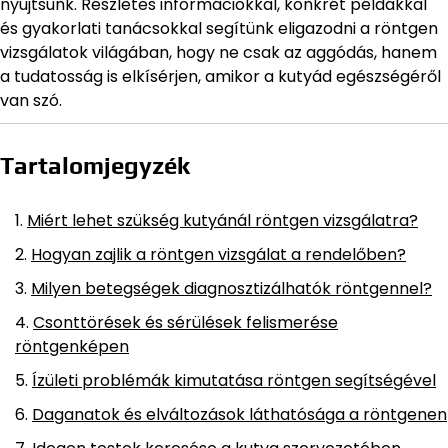
nyújtsunk. Részletes információkkal, konkrét példákkal
és gyakorlati tanácsokkal segítünk eligazodni a röntgen
vizsgálatok világában, hogy ne csak az aggódás, hanem
a tudatosság is elkísérjen, amikor a kutyád egészségéről
van szó.
Tartalomjegyzék
Miért lehet szükség kutyánál röntgen vizsgálatra?
Hogyan zajlik a röntgen vizsgálat a rendelőben?
Milyen betegségek diagnosztizálhatók röntgennel?
Csonttörések és sérülések felismerése
röntgenképen
Ízületi problémák kimutatása röntgen segítségével
Daganatok és elváltozások láthatósága a röntgenen