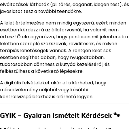
elváltozások láthatók (pl. törés, daganat, idegen test), és
javaslatot tesz a további teendőkre.
A lelet értelmezése nem mindig egyszerű, ezért minden
esetben kérdezz rá az állatorvosnál, ha valamit nem
értesz! Ő elmagyarázza, hogy pontosan mit jelentenek a
leletben szereplő szakszavak, rövidítések, és milyen
terápiás lehetőségek vannak. A röntgen lelet sok
esetben segíthet abban, hogy nyugodtabban,
tudatosabban dönthess a kutyád kezeléséről, és
felkészülhess a következő lépésekre.
A digitális felvételeket akár el is kérheted, hogy
másodvélemény céljából vagy későbbi
kontrollvizsgálatokhoz is elérhető legyen.
GYIK – Gyakran Ismételt Kérdések 🐾