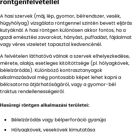
röntgenfelvétellel
A hasi szervek (máj, lép, gyomor, bélrendszer, vesék,
húgyhólyag) vizsgálata röntgennel szintén bevett eljárás
kutyáknál. A hasi röntgen különösen akkor fontos, ha a
gazdi emésztési zavarokat, hányást, puffadást, fájdalmat
vagy véres vizeletet tapasztal kedvencénél.
A felvételen láthatóvá válnak a szervek elhelyezkedése,
mérete, alakja, esetleges kitöltöttsége (pl. hólyagkövek,
bélelzáródás). Különböző kontrasztanyagok
alkalmazásával még pontosabb képet lehet kapni a
bélcsatorna átjárhatóságáról, vagy a gyomor-bél
traktus rendellenességeiről.
Hasüregi röntgen alkalmazási területei:
Bélelzáródás vagy bélperforáció gyanúja
Hólyagkövek, vesekövek kimutatása