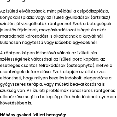
Az ízületi elváltozások, mint például a csípődiszplázia,
könyökdiszplázia vagy az ízületi gyulladások (artritisz)
szintén jól vizsgálhatók röntgennel. Ezek a betegségek
jelentős fájdalmat, mozgáskorlátozottságot és akár
maradandó károsodást is okozhatnak a kutyáknál,
különösen nagytestű vagy idősebb egyedeknél.
A röntgen képen láthatóvá válnak az ízületi rés
szélességének változásai, az ízületi porc kopása, az
esetleges csontos felrakódások (osteophyta), illetve a
csontvégek deformitása. Ezek alapján az állatorvos
eldöntheti, hogy milyen kezelés indokolt: elegendő-e a
gyógyszeres terápia, vagy műtéti beavatkozásra is
szükség van. Az ízületi problémák rendszeres röntgenes
ellenőrzése segít a betegség előrehaladásának nyomon
követésében is.
Néhány gyakori ízületi betegség: