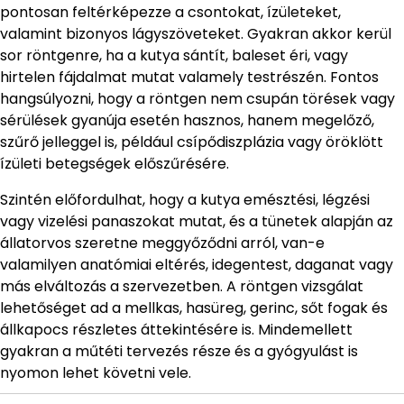
pontosan feltérképezze a csontokat, ízületeket,
valamint bizonyos lágyszöveteket. Gyakran akkor kerül
sor röntgenre, ha a kutya sántít, baleset éri, vagy
hirtelen fájdalmat mutat valamely testrészén. Fontos
hangsúlyozni, hogy a röntgen nem csupán törések vagy
sérülések gyanúja esetén hasznos, hanem megelőző,
szűrő jelleggel is, például csípődiszplázia vagy öröklött
ízületi betegségek előszűrésére.
Szintén előfordulhat, hogy a kutya emésztési, légzési
vagy vizelési panaszokat mutat, és a tünetek alapján az
állatorvos szeretne meggyőződni arról, van-e
valamilyen anatómiai eltérés, idegentest, daganat vagy
más elváltozás a szervezetben. A röntgen vizsgálat
lehetőséget ad a mellkas, hasüreg, gerinc, sőt fogak és
állkapocs részletes áttekintésére is. Mindemellett
gyakran a műtéti tervezés része és a gyógyulást is
nyomon lehet követni vele.