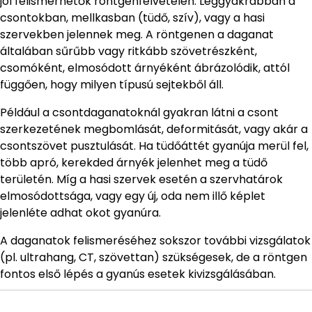
jól felismerhetők röntgenfelvételen. Leggyakrabban a
csontokban, mellkasban (tüdő, szív), vagy a hasi
szervekben jelennek meg. A röntgenen a daganat
általában sűrűbb vagy ritkább szövetrészként,
csomóként, elmosódott árnyéként ábrázolódik, attól
függően, hogy milyen típusú sejtekből áll.
Például a csontdaganatoknál gyakran látni a csont
szerkezetének megbomlását, deformitását, vagy akár a
csontszövet pusztulását. Ha tüdőáttét gyanúja merül fel,
több apró, kerekded árnyék jelenhet meg a tüdő
területén. Míg a hasi szervek esetén a szervhatárok
elmosódottsága, vagy egy új, oda nem illő képlet
jelenléte adhat okot gyanúra.
A daganatok felismeréséhez sokszor további vizsgálatok
(pl. ultrahang, CT, szövettan) szükségesek, de a röntgen
fontos első lépés a gyanús esetek kivizsgálásában.