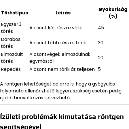
Gyakoriság
Töréstípus
Leírás
(%)
Egyszerű
A csont két részre válik
45
törés
Darabos
A csont több részre törik
30
törés
Elmozdult
A csontvégek elmozdulnak
20
törés
egymástól
Repedés
A csont nem törik át teljesen
5
A röntgen lehetőséget ad arra is, hogy a gyógyulás
folyamata ellenőrizhető legyen, szükség esetén pedig
újabb beavatkozás tervezhető.
Ízületi problémák kimutatása röntgen
segítségével