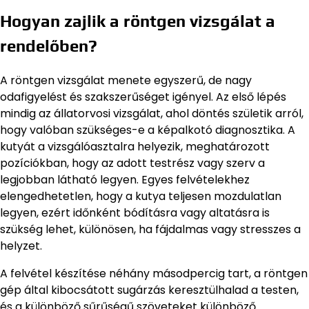
Hogyan zajlik a röntgen vizsgálat a
rendelőben?
A röntgen vizsgálat menete egyszerű, de nagy
odafigyelést és szakszerűséget igényel. Az első lépés
mindig az állatorvosi vizsgálat, ahol döntés születik arról,
hogy valóban szükséges-e a képalkotó diagnosztika. A
kutyát a vizsgálóasztalra helyezik, meghatározott
pozíciókban, hogy az adott testrész vagy szerv a
legjobban látható legyen. Egyes felvételekhez
elengedhetetlen, hogy a kutya teljesen mozdulatlan
legyen, ezért időnként bódításra vagy altatásra is
szükség lehet, különösen, ha fájdalmas vagy stresszes a
helyzet.
A felvétel készítése néhány másodpercig tart, a röntgen
gép által kibocsátott sugárzás keresztülhalad a testen,
és a különböző sűrűségű szöveteket különböző