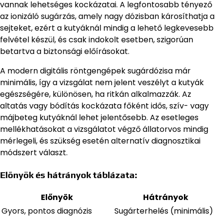
vannak lehetséges kockázatai. A legfontosabb tényező
az ionizáló sugárzás, amely nagy dózisban károsíthatja a
sejteket, ezért a kutyáknál mindig a lehető legkevesebb
felvétel készül, és csak indokolt esetben, szigorúan
betartva a biztonsági előírásokat.
A modern digitális röntgengépek sugárdózisa már
minimális, így a vizsgálat nem jelent veszélyt a kutyák
egészségére, különösen, ha ritkán alkalmazzák. Az
altatás vagy bódítás kockázata főként idős, szív- vagy
májbeteg kutyáknál lehet jelentősebb. Az esetleges
mellékhatásokat a vizsgálatot végző állatorvos mindig
mérlegeli, és szükség esetén alternatív diagnosztikai
módszert választ.
Előnyök és hátrányok táblázata:
Előnyök
Hátrányok
Gyors, pontos diagnózis
Sugárterhelés (minimális)