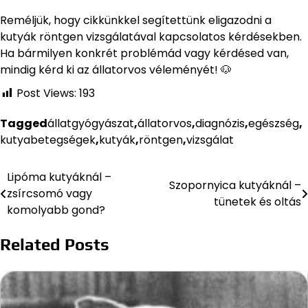
Reméljük, hogy cikkünkkel segítettünk eligazodni a
kutyák röntgen vizsgálatával kapcsolatos kérdésekben.
Ha bármilyen konkrét problémád vagy kérdésed van,
mindig kérd ki az állatorvos véleményét! 🐶
Post Views:
193
Tagged
állatgyógyászat
,
állatorvos
,
diagnózis
,
egészség
,
kutyabetegségek
,
kutyák
,
röntgen
,
vizsgálat
Lipóma kutyáknál –
Bejegyzés
Szopornyica kutyáknál –
zsírcsomó vagy
tünetek és oltás
navigáció
komolyabb gond?
Related Posts