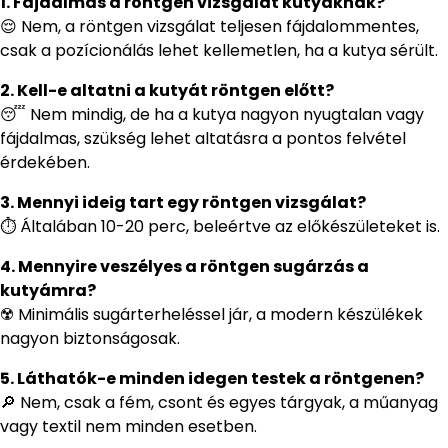
1. Fájdalmas a röntgen vizsgálat kutyáknak?
😌 Nem, a röntgen vizsgálat teljesen fájdalommentes,
csak a pozícionálás lehet kellemetlen, ha a kutya sérült.
2. Kell-e altatni a kutyát röntgen előtt?
😴 Nem mindig, de ha a kutya nagyon nyugtalan vagy
fájdalmas, szükség lehet altatásra a pontos felvétel
érdekében.
3. Mennyi ideig tart egy röntgen vizsgálat?
⏱ Általában 10-20 perc, beleértve az előkészületeket is.
4. Mennyire veszélyes a röntgen sugárzás a
kutyámra?
☢️ Minimális sugárterheléssel jár, a modern készülékek
nagyon biztonságosak.
5. Láthatók-e minden idegen testek a röntgenen?
🔎 Nem, csak a fém, csont és egyes tárgyak, a műanyag
vagy textil nem minden esetben.