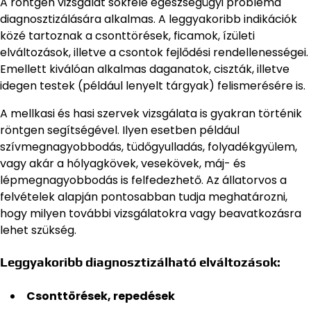
A röntgen vizsgálat sokféle egészségügyi probléma
diagnosztizálására alkalmas. A leggyakoribb indikációk
közé tartoznak a csonttörések, ficamok, ízületi
elváltozások, illetve a csontok fejlődési rendellenességei.
Emellett kiválóan alkalmas daganatok, ciszták, illetve
idegen testek (például lenyelt tárgyak) felismerésére is.
A mellkasi és hasi szervek vizsgálata is gyakran történik
röntgen segítségével. Ilyen esetben például
szívmegnagyobbodás, tüdőgyulladás, folyadékgyülem,
vagy akár a hólyagkövek, vesekövek, máj- és
lépmegnagyobbodás is felfedezhető. Az állatorvos a
felvételek alapján pontosabban tudja meghatározni,
hogy milyen további vizsgálatokra vagy beavatkozásra
lehet szükség.
Leggyakoribb diagnosztizálható elváltozások:
Csonttörések, repedések