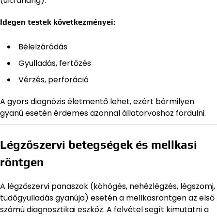
(ultrahang).
Idegen testek következményei:
Bélelzáródás
Gyulladás, fertőzés
Vérzés, perforáció
A gyors diagnózis életmentő lehet, ezért bármilyen
gyanú esetén érdemes azonnal állatorvoshoz fordulni.
Légzőszervi betegségek és mellkasi
röntgen
A légzőszervi panaszok (köhögés, nehézlégzés, légszomj,
tüdőgyulladás gyanúja) esetén a mellkasröntgen az első
számú diagnosztikai eszköz. A felvétel segít kimutatni a