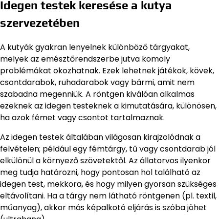
Idegen testek keresése a kutya
szervezetében
A kutyák gyakran lenyelnek különböző tárgyakat,
melyek az emésztőrendszerbe jutva komoly
problémákat okozhatnak. Ezek lehetnek játékok, kövek,
csontdarabok, ruhadarabok vagy bármi, amit nem
szabadna megenniük. A röntgen kiválóan alkalmas
ezeknek az idegen testeknek a kimutatására, különösen,
ha azok fémet vagy csontot tartalmaznak.
Az idegen testek általában világosan kirajzolódnak a
felvételen; például egy fémtárgy, tű vagy csontdarab jól
elkülönül a környező szövetektől. Az állatorvos ilyenkor
meg tudja határozni, hogy pontosan hol található az
idegen test, mekkora, és hogy milyen gyorsan szükséges
eltávolítani. Ha a tárgy nem látható röntgenen (pl. textil,
műanyag), akkor más képalkotó eljárás is szóba jöhet