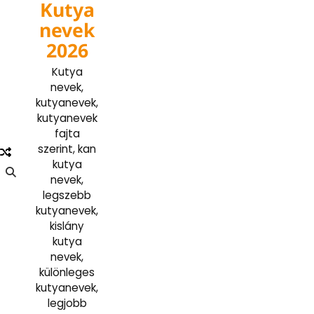
Kutya
Skip
to
nevek
content
2026
Kutya
nevek,
kutyanevek,
kutyanevek
fajta
szerint, kan
kutya
nevek,
legszebb
kutyanevek,
kislány
kutya
nevek,
különleges
kutyanevek,
legjobb