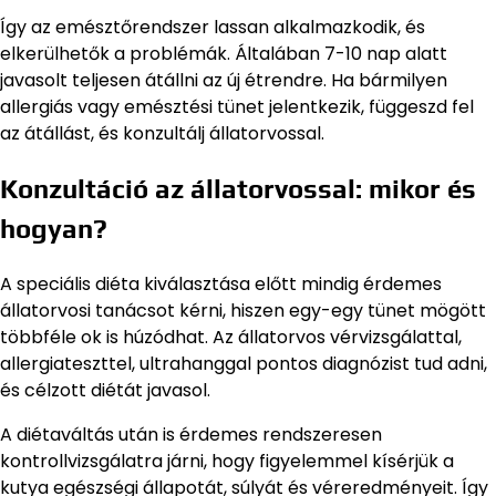
Így az emésztőrendszer lassan alkalmazkodik, és
elkerülhetők a problémák. Általában 7-10 nap alatt
javasolt teljesen átállni az új étrendre. Ha bármilyen
allergiás vagy emésztési tünet jelentkezik, függeszd fel
az átállást, és konzultálj állatorvossal.
Konzultáció az állatorvossal: mikor és
hogyan?
A speciális diéta kiválasztása előtt mindig érdemes
állatorvosi tanácsot kérni, hiszen egy-egy tünet mögött
többféle ok is húzódhat. Az állatorvos vérvizsgálattal,
allergiateszttel, ultrahanggal pontos diagnózist tud adni,
és célzott diétát javasol.
A diétaváltás után is érdemes rendszeresen
kontrollvizsgálatra járni, hogy figyelemmel kísérjük a
kutya egészségi állapotát, súlyát és véreredményeit. Így