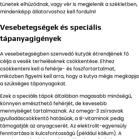
tünetek elhúzódnak, vagy vér is megjelenik a székletben,
mindenképp állatorvoshoz kell fordulni!
Vesebetegségek és speciális
tápanyagigények
A vesebetegségben szenvedő kutyák étrendjének fő
célja a vesék terhelésének csökkentése. Ehhez
csökkenteni kell a fehérje- és foszfortartalmat,
miközben figyelni kell arra, hogy a kutya mégis megkapja
a szükséges tápanyagokat.
Ezek a speciális tápok általában magasabb minőségű,
könnyen emészthető fehérjét, de kevesebb
mennyiséget tartalmaznak. Az omega-3 zsírsavak
gyulladáscsökkentő hatásúak, a B-vitaminok pedig
támogatják az anyagcserét. Az elektrolit-egyensúly
fenntartása is kulcsfontosságú (például kálium). A