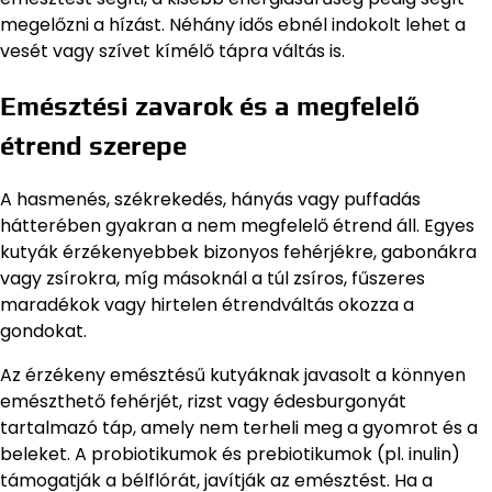
megelőzni a hízást. Néhány idős ebnél indokolt lehet a
vesét vagy szívet kímélő tápra váltás is.
Emésztési zavarok és a megfelelő
étrend szerepe
A hasmenés, székrekedés, hányás vagy puffadás
hátterében gyakran a nem megfelelő étrend áll. Egyes
kutyák érzékenyebbek bizonyos fehérjékre, gabonákra
vagy zsírokra, míg másoknál a túl zsíros, fűszeres
maradékok vagy hirtelen étrendváltás okozza a
gondokat.
Az érzékeny emésztésű kutyáknak javasolt a könnyen
emészthető fehérjét, rizst vagy édesburgonyát
tartalmazó táp, amely nem terheli meg a gyomrot és a
beleket. A probiotikumok és prebiotikumok (pl. inulin)
támogatják a bélflórát, javítják az emésztést. Ha a