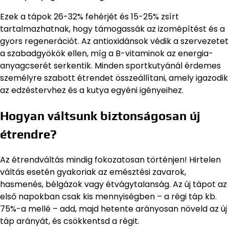
Ezek a tápok 26-32% fehérjét és 15-25% zsírt
tartalmazhatnak, hogy támogassák az izomépítést és a
gyors regenerációt. Az antioxidánsok védik a szervezetet
a szabadgyökök ellen, míg a B-vitaminok az energia-
anyagcserét serkentik. Minden sportkutyánál érdemes
személyre szabott étrendet összeállítani, amely igazodik
az edzéstervhez és a kutya egyéni igényeihez.
Hogyan váltsunk biztonságosan új
étrendre?
Az étrendváltás mindig fokozatosan történjen! Hirtelen
váltás esetén gyakoriak az emésztési zavarok,
hasmenés, bélgázok vagy étvágytalanság. Az új tápot az
első napokban csak kis mennyiségben – a régi táp kb.
75%-a mellé – add, majd hetente arányosan növeld az új
táp arányát, és csökkentsd a régit.