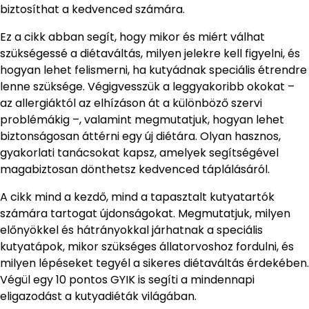
biztosíthat a kedvenced számára.
Ez a cikk abban segít, hogy mikor és miért válhat
szükségessé a diétaváltás, milyen jelekre kell figyelni, és
hogyan lehet felismerni, ha kutyádnak speciális étrendre
lenne szüksége. Végigvesszük a leggyakoribb okokat –
az allergiáktól az elhízáson át a különböző szervi
problémákig –, valamint megmutatjuk, hogyan lehet
biztonságosan áttérni egy új diétára. Olyan hasznos,
gyakorlati tanácsokat kapsz, amelyek segítségével
magabiztosan dönthetsz kedvenced táplálásáról.
A cikk mind a kezdő, mind a tapasztalt kutyatartók
számára tartogat újdonságokat. Megmutatjuk, milyen
előnyökkel és hátrányokkal járhatnak a speciális
kutyatápok, mikor szükséges állatorvoshoz fordulni, és
milyen lépéseket tegyél a sikeres diétaváltás érdekében.
Végül egy 10 pontos GYIK is segíti a mindennapi
eligazodást a kutyadiéták világában.