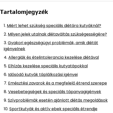
Tartalomjegyzék
Miért lehet szükség speciális diétára kutyáknál?
Milyen jelek utalnak diétaváltás szükségességére?
Gyakori egészségügyi problémák, amik diétát
igényelnek
Allergiák és ételintolerancia kezelése diétával
Elhízás kezelése speciális kutyatápokkal
Idősödő kutyák táplálkozási igényei
Emésztési zavarok és a megfelelő étrend szerepe
Vesebetegségek és speciális tápanyagigények
Szívproblémák esetén ajánlott diétás megoldások
Sportkutyák és aktív ebek speciális étrendje