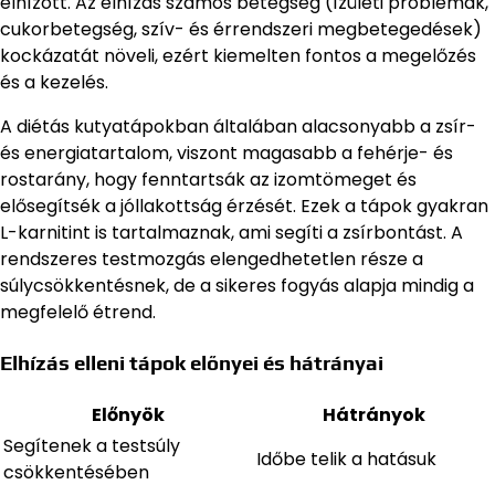
elhízott. Az elhízás számos betegség (ízületi problémák,
cukorbetegség, szív- és érrendszeri megbetegedések)
kockázatát növeli, ezért kiemelten fontos a megelőzés
és a kezelés.
A diétás kutyatápokban általában alacsonyabb a zsír-
és energiatartalom, viszont magasabb a fehérje- és
rostarány, hogy fenntartsák az izomtömeget és
elősegítsék a jóllakottság érzését. Ezek a tápok gyakran
L-karnitint is tartalmaznak, ami segíti a zsírbontást. A
rendszeres testmozgás elengedhetetlen része a
súlycsökkentésnek, de a sikeres fogyás alapja mindig a
megfelelő étrend.
Elhízás elleni tápok előnyei és hátrányai
Előnyök
Hátrányok
Segítenek a testsúly
Időbe telik a hatásuk
csökkentésében