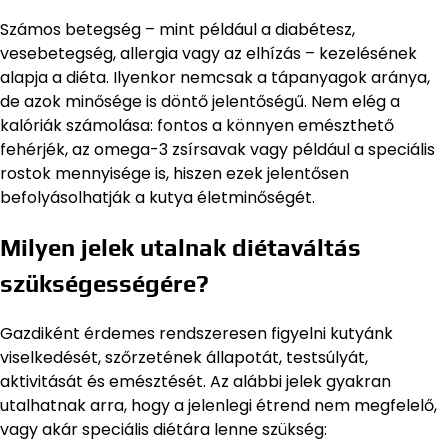
Számos betegség – mint például a diabétesz,
vesebetegség, allergia vagy az elhízás – kezelésének
alapja a diéta. Ilyenkor nemcsak a tápanyagok aránya,
de azok minősége is döntő jelentőségű. Nem elég a
kalóriák számolása: fontos a könnyen emészthető
fehérjék, az omega-3 zsírsavak vagy például a speciális
rostok mennyisége is, hiszen ezek jelentősen
befolyásolhatják a kutya életminőségét.
Milyen jelek utalnak diétaváltás
szükségességére?
Gazdiként érdemes rendszeresen figyelni kutyánk
viselkedését, szőrzetének állapotát, testsúlyát,
aktivitását és emésztését. Az alábbi jelek gyakran
utalhatnak arra, hogy a jelenlegi étrend nem megfelelő,
vagy akár speciális diétára lenne szükség: