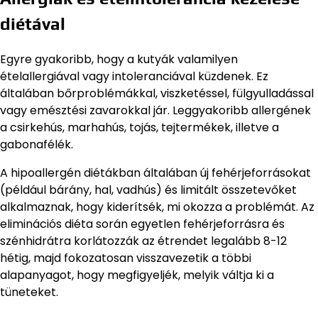
diétával
Egyre gyakoribb, hogy a kutyák valamilyen
ételallergiával vagy intoleranciával küzdenek. Ez
általában bőrproblémákkal, viszketéssel, fülgyulladással
vagy emésztési zavarokkal jár. Leggyakoribb allergének
a csirkehús, marhahús, tojás, tejtermékek, illetve a
gabonafélék.
A hipoallergén diétákban általában új fehérjeforrásokat
(például bárány, hal, vadhús) és limitált összetevőket
alkalmaznak, hogy kiderítsék, mi okozza a problémát. Az
eliminációs diéta során egyetlen fehérjeforrásra és
szénhidrátra korlátozzák az étrendet legalább 8-12
hétig, majd fokozatosan visszavezetik a többi
alapanyagot, hogy megfigyeljék, melyik váltja ki a
tüneteket.