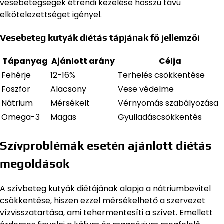
vesebetegségek étrendi kezelése hosszú távú
elkötelezettséget igényel.
Vesebeteg kutyák diétás tápjának fő jellemzői
Tápanyag
Ajánlott arány
Célja
Fehérje
12-16%
Terhelés csökkentése
Foszfor
Alacsony
Vese védelme
Nátrium
Mérsékelt
Vérnyomás szabályozása
Omega-3
Magas
Gyulladáscsökkentés
Szívproblémák esetén ajánlott diétás
megoldások
A szívbeteg kutyák diétájának alapja a nátriumbevitel
csökkentése, hiszen ezzel mérsékelhető a szervezet
vízvisszatartása, ami tehermentesíti a szívet. Emellett