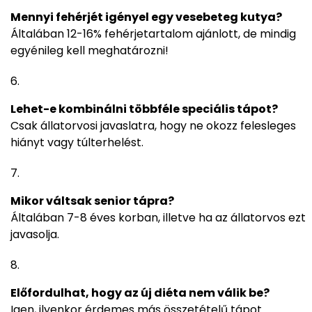
Mennyi fehérjét igényel egy vesebeteg kutya?
Általában 12-16% fehérjetartalom ajánlott, de mindig
egyénileg kell meghatározni!
Lehet-e kombinálni többféle speciális tápot?
Csak állatorvosi javaslatra, hogy ne okozz felesleges
hiányt vagy túlterhelést.
Mikor váltsak senior tápra?
Általában 7-8 éves korban, illetve ha az állatorvos ezt
javasolja.
Előfordulhat, hogy az új diéta nem válik be?
Igen, ilyenkor érdemes más összetételű tápot