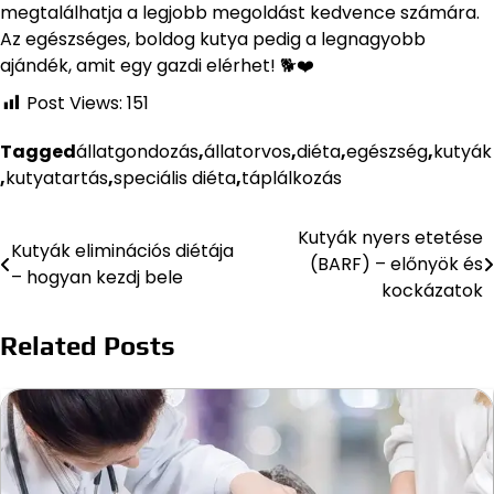
megtalálhatja a legjobb megoldást kedvence számára.
Az egészséges, boldog kutya pedig a legnagyobb
ajándék, amit egy gazdi elérhet! 🐕❤️
Post Views:
151
Tagged
állatgondozás
,
állatorvos
,
diéta
,
egészség
,
kutyák
,
kutyatartás
,
speciális diéta
,
táplálkozás
Kutyák nyers etetése
Bejegyzés
Kutyák eliminációs diétája
(BARF) – előnyök és
– hogyan kezdj bele
navigáció
kockázatok
Related Posts