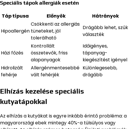
Speciális tápok allergiák esetén
Táp típusa
Előnyök
Hátrányok
Csökkenti az allergiás
Drágább lehet, szűk
Hipoallergén
tüneteket, jól
választék
tolerálható
Kontrollált
Időigényes,
Házi főzés
összetevők, friss
tápanyag-
alapanyagok
kiegészítést igényel
Hidrolizált
Allergénmentesebbé
Különlegesebb,
fehérje
vált fehérjék
drágább
Elhízás kezelése speciális
kutyatápokkal
Az elhízás a kutyákat is egyre inkább érintő probléma: a
magyarországi ebek mintegy 40%-a túlsúlyos vagy