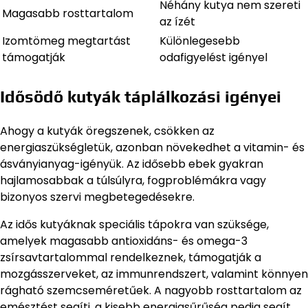
Néhány kutya nem szereti
Magasabb rosttartalom
az ízét
Izomtömeg megtartást
Különlegesebb
támogatják
odafigyelést igényel
Idősödő kutyák táplálkozási igényei
Ahogy a kutyák öregszenek, csökken az
energiaszükségletük, azonban növekedhet a vitamin- és
ásványianyag-igényük. Az idősebb ebek gyakran
hajlamosabbak a túlsúlyra, fogproblémákra vagy
bizonyos szervi megbetegedésekre.
Az idős kutyáknak speciális tápokra van szüksége,
amelyek magasabb antioxidáns- és omega-3
zsírsavtartalommal rendelkeznek, támogatják a
mozgásszerveket, az immunrendszert, valamint könnyen
rágható szemcseméretűek. A nagyobb rosttartalom az
emésztést segíti, a kisebb energiasűrűség pedig segít