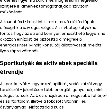
érdemes figyelni a kálium és magnézium megfelelő
szintjére is, amelyek támogathatják a szívizom
működését.
A taurint és L-karnitint is tartalmazó diétás tápok
elősegítik a szív egészségét. A szívbeteg kutyáknál
fontos, hogy az étrend könnyen emészthető legyen, ne
okozzon elhízást, de biztosítsa a megfelelő
energiaszintet. Mindig konzultálj állatorvossal, mielőtt
ilyen tápra váltanál!
Sportkutyák és aktív ebek speciális
étrendje
A sportkutyák – legyen szó agilitiról, vadászatról vagy
terelésről – jelentősen több energiát igényelnek, mint
átlagos társaik. Az ő étrendjükben a magasabb fehérje-
és zsírtartalom, illetve a fokozott vitamin- és
ásványianyag-ellátottság a kulcs.