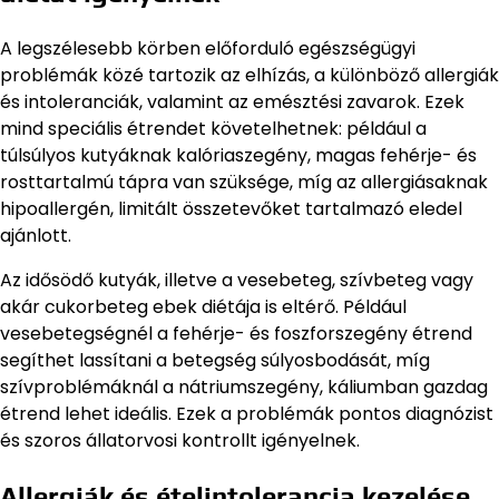
A legszélesebb körben előforduló egészségügyi
problémák közé tartozik az elhízás, a különböző allergiák
és intoleranciák, valamint az emésztési zavarok. Ezek
mind speciális étrendet követelhetnek: például a
túlsúlyos kutyáknak kalóriaszegény, magas fehérje- és
rosttartalmú tápra van szüksége, míg az allergiásaknak
hipoallergén, limitált összetevőket tartalmazó eledel
ajánlott.
Az idősödő kutyák, illetve a vesebeteg, szívbeteg vagy
akár cukorbeteg ebek diétája is eltérő. Például
vesebetegségnél a fehérje- és foszforszegény étrend
segíthet lassítani a betegség súlyosbodását, míg
szívproblémáknál a nátriumszegény, káliumban gazdag
étrend lehet ideális. Ezek a problémák pontos diagnózist
és szoros állatorvosi kontrollt igényelnek.
Allergiák és ételintolerancia kezelése