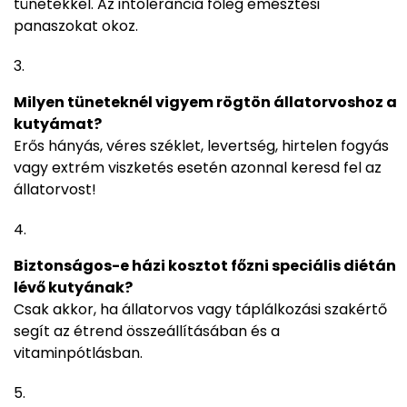
tünetekkel. Az intolerancia főleg emésztési
panaszokat okoz.
Milyen tüneteknél vigyem rögtön állatorvoshoz a
kutyámat?
Erős hányás, véres széklet, levertség, hirtelen fogyás
vagy extrém viszketés esetén azonnal keresd fel az
állatorvost!
Biztonságos-e házi kosztot főzni speciális diétán
lévő kutyának?
Csak akkor, ha állatorvos vagy táplálkozási szakértő
segít az étrend összeállításában és a
vitaminpótlásban.