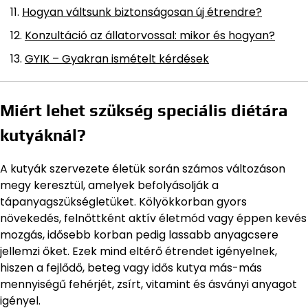
Hogyan váltsunk biztonságosan új étrendre?
Konzultáció az állatorvossal: mikor és hogyan?
GYIK – Gyakran ismételt kérdések
Miért lehet szükség speciális diétára
kutyáknál?
A kutyák szervezete életük során számos változáson
megy keresztül, amelyek befolyásolják a
tápanyagszükségletüket. Kölyökkorban gyors
növekedés, felnőttként aktív életmód vagy éppen kevés
mozgás, idősebb korban pedig lassabb anyagcsere
jellemzi őket. Ezek mind eltérő étrendet igényelnek,
hiszen a fejlődő, beteg vagy idős kutya más-más
mennyiségű fehérjét, zsírt, vitamint és ásványi anyagot
igényel.