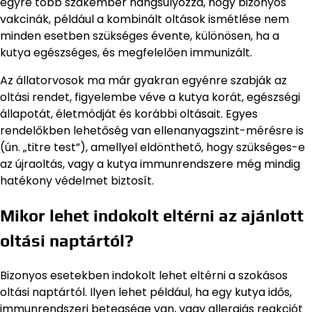
egyre több szakember hangsúlyozza, hogy bizonyos
vakcinák, például a kombinált oltások ismétlése nem
minden esetben szükséges évente, különösen, ha a
kutya egészséges, és megfelelően immunizált.
Az állatorvosok ma már gyakran egyénre szabják az
oltási rendet, figyelembe véve a kutya korát, egészségi
állapotát, életmódját és korábbi oltásait. Egyes
rendelőkben lehetőség van ellenanyagszint-mérésre is
(ún. „titre test”), amellyel eldönthető, hogy szükséges-e
az újraoltás, vagy a kutya immunrendszere még mindig
hatékony védelmet biztosít.
Mikor lehet indokolt eltérni az ajánlott
oltási naptártól?
Bizonyos esetekben indokolt lehet eltérni a szokásos
oltási naptártól. Ilyen lehet például, ha egy kutya idős,
immunrendszeri betegsége van, vagy allergiás reakciót