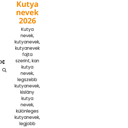
Kutya
Skip
to
nevek
content
2026
Kutya
nevek,
kutyanevek,
kutyanevek
fajta
szerint, kan
kutya
nevek,
legszebb
kutyanevek,
kislány
kutya
nevek,
különleges
kutyanevek,
legjobb