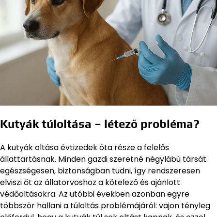
Kutyák túloltása – létező probléma?
A kutyák oltása évtizedek óta része a felelős
állattartásnak. Minden gazdi szeretné négylábú társát
egészségesen, biztonságban tudni, így rendszeresen
elviszi őt az állatorvoshoz a kötelező és ajánlott
védőoltásokra. Az utóbbi években azonban egyre
többször hallani a túloltás problémájáról: vajon tényleg