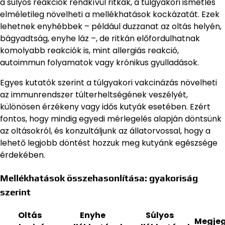
a súlyos reakciók rendkívül ritkák, a túlgyakori ismétlés
elméletileg növelheti a mellékhatások kockázatát. Ezek
lehetnek enyhébbek – például duzzanat az oltás helyén,
bágyadtság, enyhe láz –, de ritkán előfordulhatnak
komolyabb reakciók is, mint allergiás reakció,
autoimmun folyamatok vagy krónikus gyulladások.
Egyes kutatók szerint a túlgyakori vakcinázás növelheti
az immunrendszer túlterheltségének veszélyét,
különösen érzékeny vagy idős kutyák esetében. Ezért
fontos, hogy mindig egyedi mérlegelés alapján döntsünk
az oltásokról, és konzultáljunk az állatorvossal, hogy a
lehető legjobb döntést hozzuk meg kutyánk egészsége
érdekében.
Mellékhatások összehasonlítása: gyakoriság
szerint
Oltás
Enyhe
Súlyos
Megje