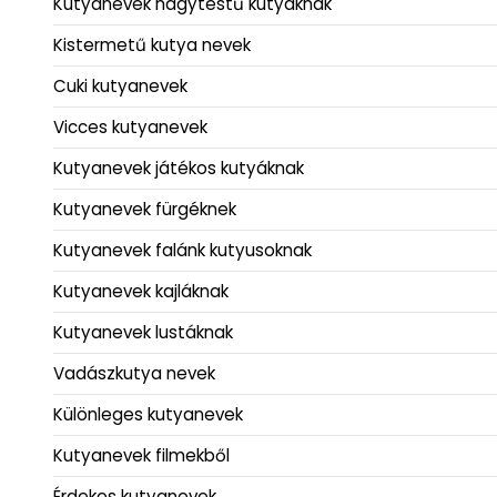
Kutyanevek nagytestű kutyáknak
Kistermetű kutya nevek
Cuki kutyanevek
Vicces kutyanevek
Kutyanevek játékos kutyáknak
Kutyanevek fürgéknek
Kutyanevek falánk kutyusoknak
Kutyanevek kajláknak
Kutyanevek lustáknak
Vadászkutya nevek
Különleges kutyanevek
Kutyanevek filmekből
Érdekes kutyanevek