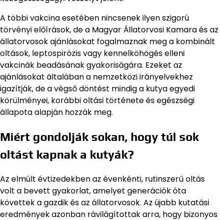
A többi vakcina esetében nincsenek ilyen szigorú
törvényi előírások, de a Magyar Állatorvosi Kamara és az
állatorvosok ajánlásokat fogalmaznak meg a kombinált
oltások, leptospirózis vagy kennelköhögés elleni
vakcinák beadásának gyakoriságára. Ezeket az
ajánlásokat általában a nemzetközi irányelvekhez
igazítják, de a végső döntést mindig a kutya egyedi
körülményei, korábbi oltási története és egészségi
állapota alapján hozzák meg.
Miért gondolják sokan, hogy túl sok
oltást kapnak a kutyák?
Az elmúlt évtizedekben az évenkénti, rutinszerű oltás
volt a bevett gyakorlat, amelyet generációk óta
követtek a gazdik és az állatorvosok. Az újabb kutatási
eredmények azonban rávilágítottak arra, hogy bizonyos