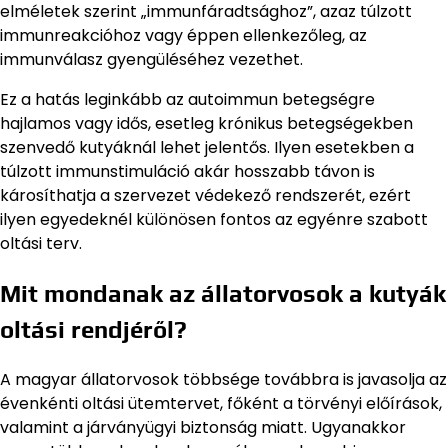
elméletek szerint „immunfáradtsághoz”, azaz túlzott
immunreakcióhoz vagy éppen ellenkezőleg, az
immunválasz gyengüléséhez vezethet.
Ez a hatás leginkább az autoimmun betegségre
hajlamos vagy idős, esetleg krónikus betegségekben
szenvedő kutyáknál lehet jelentős. Ilyen esetekben a
túlzott immunstimuláció akár hosszabb távon is
károsíthatja a szervezet védekező rendszerét, ezért
ilyen egyedeknél különösen fontos az egyénre szabott
oltási terv.
Mit mondanak az állatorvosok a kutyák
oltási rendjéről?
A magyar állatorvosok többsége továbbra is javasolja az
évenkénti oltási ütemtervet, főként a törvényi előírások,
valamint a járványügyi biztonság miatt. Ugyanakkor