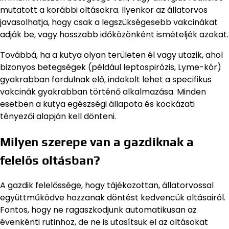
mutatott a korábbi oltásokra. Ilyenkor az állatorvos
javasolhatja, hogy csak a legszükségesebb vakcinákat
adják be, vagy hosszabb időközönként ismételjék azokat.
Továbbá, ha a kutya olyan területen él vagy utazik, ahol
bizonyos betegségek (például leptospirózis, Lyme-kór)
gyakrabban fordulnak elő, indokolt lehet a specifikus
vakcinák gyakrabban történő alkalmazása. Minden
esetben a kutya egészségi állapota és kockázati
tényezői alapján kell dönteni.
Milyen szerepe van a gazdiknak a
felelős oltásban?
A gazdik felelőssége, hogy tájékozottan, állatorvossal
együttműködve hozzanak döntést kedvencük oltásairól.
Fontos, hogy ne ragaszkodjunk automatikusan az
évenkénti rutinhoz, de ne is utasítsuk el az oltásokat