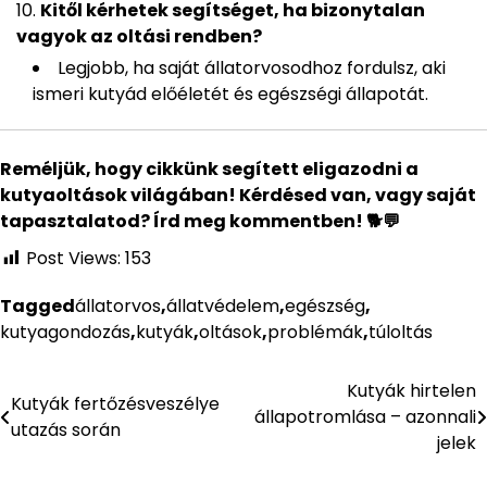
Kitől kérhetek segítséget, ha bizonytalan
vagyok az oltási rendben?
Legjobb, ha saját állatorvosodhoz fordulsz, aki
ismeri kutyád előéletét és egészségi állapotát.
Reméljük, hogy cikkünk segített eligazodni a
kutyaoltások világában! Kérdésed van, vagy saját
tapasztalatod? Írd meg kommentben! 🐕💬
Post Views:
153
Tagged
állatorvos
,
állatvédelem
,
egészség
,
kutyagondozás
,
kutyák
,
oltások
,
problémák
,
túloltás
Kutyák hirtelen
Bejegyzés
Kutyák fertőzésveszélye
állapotromlása – azonnali
utazás során
navigáció
jelek