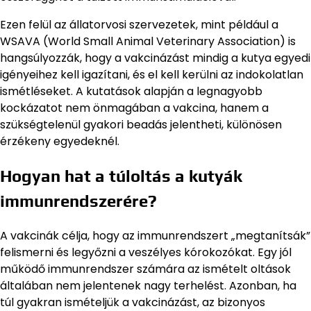
Ezen felül az állatorvosi szervezetek, mint például a
WSAVA (World Small Animal Veterinary Association) is
hangsúlyozzák, hogy a vakcinázást mindig a kutya egyedi
igényeihez kell igazítani, és el kell kerülni az indokolatlan
ismétléseket. A kutatások alapján a legnagyobb
kockázatot nem önmagában a vakcina, hanem a
szükségtelenül gyakori beadás jelentheti, különösen
érzékeny egyedeknél.
Hogyan hat a túloltás a kutyák
immunrendszerére?
A vakcinák célja, hogy az immunrendszert „megtanítsák”
felismerni és legyőzni a veszélyes kórokozókat. Egy jól
működő immunrendszer számára az ismételt oltások
általában nem jelentenek nagy terhelést. Azonban, ha
túl gyakran ismételjük a vakcinázást, az bizonyos