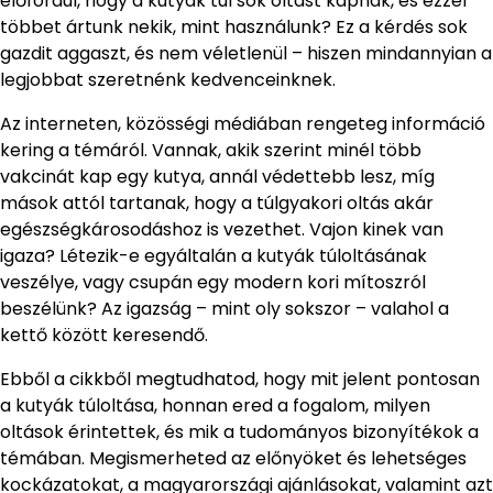
előfordul, hogy a kutyák túl sok oltást kapnak, és ezzel
többet ártunk nekik, mint használunk? Ez a kérdés sok
gazdit aggaszt, és nem véletlenül – hiszen mindannyian a
legjobbat szeretnénk kedvenceinknek.
Az interneten, közösségi médiában rengeteg információ
kering a témáról. Vannak, akik szerint minél több
vakcinát kap egy kutya, annál védettebb lesz, míg
mások attól tartanak, hogy a túlgyakori oltás akár
egészségkárosodáshoz is vezethet. Vajon kinek van
igaza? Létezik-e egyáltalán a kutyák túloltásának
veszélye, vagy csupán egy modern kori mítoszról
beszélünk? Az igazság – mint oly sokszor – valahol a
kettő között keresendő.
Ebből a cikkből megtudhatod, hogy mit jelent pontosan
a kutyák túloltása, honnan ered a fogalom, milyen
oltások érintettek, és mik a tudományos bizonyítékok a
témában. Megismerheted az előnyöket és lehetséges
kockázatokat, a magyarországi ajánlásokat, valamint azt