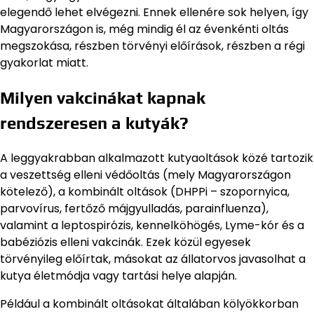
elegendő lehet elvégezni. Ennek ellenére sok helyen, így
Magyarországon is, még mindig él az évenkénti oltás
megszokása, részben törvényi előírások, részben a régi
gyakorlat miatt.
Milyen vakcinákat kapnak
rendszeresen a kutyák?
A leggyakrabban alkalmazott kutyaoltások közé tartozik
a veszettség elleni védőoltás (mely Magyarországon
kötelező), a kombinált oltások (DHPPi – szopornyica,
parvovírus, fertőző májgyulladás, parainfluenza),
valamint a leptospirózis, kennelköhögés, Lyme-kór és a
babéziózis elleni vakcinák. Ezek közül egyesek
törvényileg előírtak, másokat az állatorvos javasolhat a
kutya életmódja vagy tartási helye alapján.
Például a kombinált oltásokat általában kölyökkorban