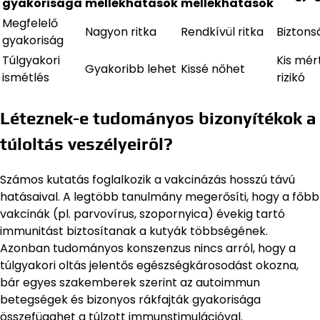
gyakorisága
mellékhatások
mellékhatások
Megfelelő
Nagyon ritka
Rendkívül ritka
Biztons
gyakoriság
Túlgyakori
Kis mér
Gyakoribb lehet
Kissé nőhet
ismétlés
rizikó
Léteznek-e tudományos bizonyítékok a
túloltás veszélyeiről?
Számos kutatás foglalkozik a vakcinázás hosszú távú
hatásaival. A legtöbb tanulmány megerősíti, hogy a főbb
vakcinák (pl. parvovírus, szopornyica) évekig tartó
immunitást biztosítanak a kutyák többségének.
Azonban tudományos konszenzus nincs arról, hogy a
túlgyakori oltás jelentős egészségkárosodást okozna,
bár egyes szakemberek szerint az autoimmun
betegségek és bizonyos rákfajták gyakorisága
összefügghet a túlzott immunstimulációval.