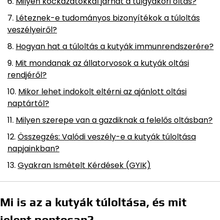
Milyen kockázatokkal járhat a túlgyakori oltás?
Léteznek-e tudományos bizonyítékok a túloltás
veszélyeiről?
Hogyan hat a túloltás a kutyák immunrendszerére?
Mit mondanak az állatorvosok a kutyák oltási
rendjéről?
Mikor lehet indokolt eltérni az ajánlott oltási
naptártól?
Milyen szerepe van a gazdiknak a felelős oltásban?
Összegzés: Valódi veszély-e a kutyák túloltása
napjainkban?
Gyakran Ismételt Kérdések (GYIK)
Mi is az a kutyák túloltása, és mit
jelent pontosan?