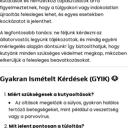
kutatások és nemzetközi tapasztalatok arra
figyelmeztetnek, hogy a túlgyakori vagy indokolatlan
újraoltás felesleges lehet, és egyes esetekben
kockázatot is jelenthet.
A legfontosabb tanács: ne féljünk kérdezni az
állatorvostól, legyünk tájékozottak, és mindig egyéni
mérlegelés alapján döntsünk! Így biztosíthatjuk, hogy
kutyánk minden szükséges védelmet megkap, miközben
elkerüljük a felesleges beavatkozásokat.
Gyakran Ismételt Kérdések (GYIK) 🐶
Miért szükségesek a kutyaoltások?
Az oltások megelőzik a súlyos, gyakran halálos
fertőző betegségeket, mint például a veszettség
vagy a parvovírus.
Mit jelent pontosan a túloltás?