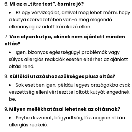
Mi az a „titre test”, és mire jó?
Ez egy vérvizsgálat, amivel meg lehet mérni, hogy
a kutya szervezetében van-e még elegendő
ellenanyag az adott kórokozó ellen.
Van olyan kutya, akinek nem ajánlott minden
oltás?
Igen, bizonyos egészségügyi problémák vagy
súlyos allergiás reakciók esetén eltérhet az ajánlott
oltási rend.
Külföldi utazáshoz szükséges plusz oltás?
Sok esetben igen, például egyes országokba csak
veszettség elleni vérteszttel oltott kutyát engednek
be.
Milyen mellékhatásai lehetnek az oltásnak?
Enyhe duzzanat, bágyadtság, láz, nagyon ritkán
allergiás reakció.