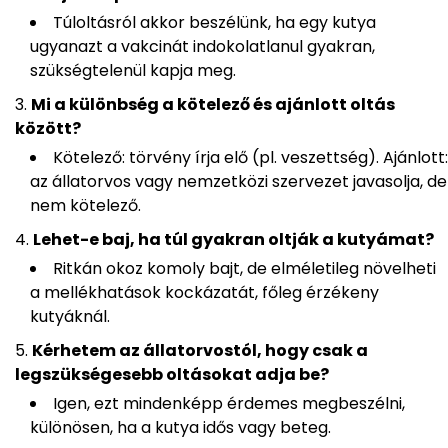
Túloltásról akkor beszélünk, ha egy kutya
ugyanazt a vakcinát indokolatlanul gyakran,
szükségtelenül kapja meg.
Mi a különbség a kötelező és ajánlott oltás
között?
Kötelező: törvény írja elő (pl. veszettség). Ajánlott:
az állatorvos vagy nemzetközi szervezet javasolja, de
nem kötelező.
Lehet-e baj, ha túl gyakran oltják a kutyámat?
Ritkán okoz komoly bajt, de elméletileg növelheti
a mellékhatások kockázatát, főleg érzékeny
kutyáknál.
Kérhetem az állatorvostól, hogy csak a
legszükségesebb oltásokat adja be?
Igen, ezt mindenképp érdemes megbeszélni,
különösen, ha a kutya idős vagy beteg.