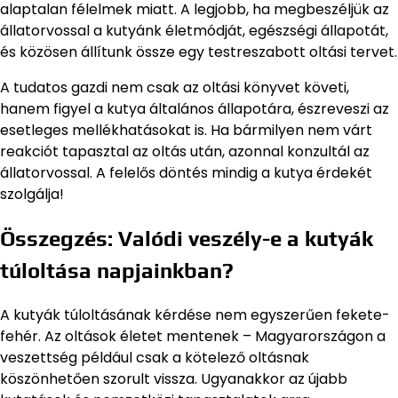
alaptalan félelmek miatt. A legjobb, ha megbeszéljük az
állatorvossal a kutyánk életmódját, egészségi állapotát,
és közösen állítunk össze egy testreszabott oltási tervet.
A tudatos gazdi nem csak az oltási könyvet követi,
hanem figyel a kutya általános állapotára, észreveszi az
esetleges mellékhatásokat is. Ha bármilyen nem várt
reakciót tapasztal az oltás után, azonnal konzultál az
állatorvossal. A felelős döntés mindig a kutya érdekét
szolgálja!
Összegzés: Valódi veszély-e a kutyák
túloltása napjainkban?
A kutyák túloltásának kérdése nem egyszerűen fekete-
fehér. Az oltások életet mentenek – Magyarországon a
veszettség például csak a kötelező oltásnak
köszönhetően szorult vissza. Ugyanakkor az újabb