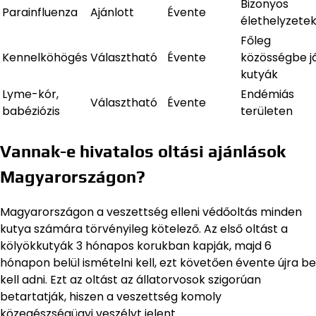
Bizonyos
Parainfluenza
Ajánlott
Évente
élethelyzete
Főleg
Kennelköhögés
Választható
Évente
közösségbe j
kutyák
Lyme-kór,
Endémiás
Választható
Évente
babéziózis
területen
Vannak-e hivatalos oltási ajánlások
Magyarországon?
Magyarországon a veszettség elleni védőoltás minden
kutya számára törvényileg kötelező. Az első oltást a
kölyökkutyák 3 hónapos korukban kapják, majd 6
hónapon belül ismételni kell, ezt követően évente újra be
kell adni. Ezt az oltást az állatorvosok szigorúan
betartatják, hiszen a veszettség komoly
közegészségügyi veszélyt jelent.