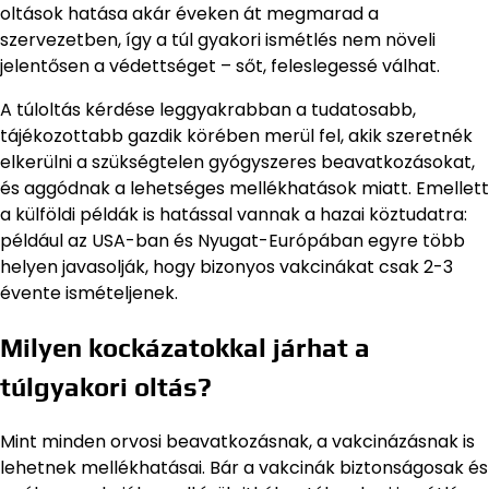
oltások hatása akár éveken át megmarad a
szervezetben, így a túl gyakori ismétlés nem növeli
jelentősen a védettséget – sőt, feleslegessé válhat.
A túloltás kérdése leggyakrabban a tudatosabb,
tájékozottabb gazdik körében merül fel, akik szeretnék
elkerülni a szükségtelen gyógyszeres beavatkozásokat,
és aggódnak a lehetséges mellékhatások miatt. Emellett
a külföldi példák is hatással vannak a hazai köztudatra:
például az USA-ban és Nyugat-Európában egyre több
helyen javasolják, hogy bizonyos vakcinákat csak 2-3
évente ismételjenek.
Milyen kockázatokkal járhat a
túlgyakori oltás?
Mint minden orvosi beavatkozásnak, a vakcinázásnak is
lehetnek mellékhatásai. Bár a vakcinák biztonságosak és