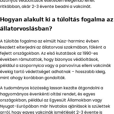
bizonyos védőoltások esetében elegendő lehet
ritkábban, akár 2-3 évente beadni a vakcinát.
Hogyan alakult ki a túloltás fogalma az
állatorvoslásban?
A túloltás fogalma az elmúlt húsz-harminc évben
kezdett elterjedni az állatorvosi szakmában, főként a
fejlett országokban. Az első kutatások az 1990-es
években rámutattak, hogy bizonyos védőoltások,
például a szopornyica vagy a parvovírus elleni vakcinák
évekig tartó védettséget adhatnak – hosszabb ideig,
mint ahogy korábban gondolták.
A tudományos közösség lassan kezdte átgondolni a
hagyományos évenkénti oltási rendet, és egyes
országokban, például az Egyesült Államokban vagy
Nyugat-Európában már hivatalos ajánlások is születtek
arról, hogy egyes vakcinák ismétlését 2-3 évente is