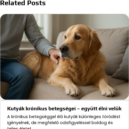
Related Posts
Kutyák krónikus betegségei – együtt élni velük
A krónikus betegséggel élő kutyák különleges törődést
igényelnek, de megfelelő odafigyeléssel boldog és
teljes életet…