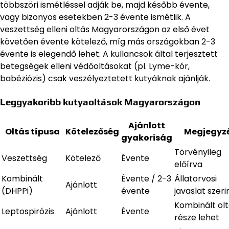
többszöri ismétléssel adják be, majd később évente,
vagy bizonyos esetekben 2-3 évente ismétlik. A
veszettség elleni oltás Magyarországon az első évet
követően évente kötelező, míg más országokban 2-3
évente is elegendő lehet. A kullancsok által terjesztett
betegségek elleni védőoltásokat (pl. Lyme-kór,
babéziózis) csak veszélyeztetett kutyáknak ajánlják.
Leggyakoribb kutyaoltások Magyarországon
Ajánlott
Oltás típusa
Kötelezőség
Megjegyz
gyakoriság
Törvényileg
Veszettség
Kötelező
Évente
előírva
Kombinált
Évente / 2-3
Állatorvosi
Ajánlott
(DHPPi)
évente
javaslat szeri
Kombinált ol
Leptospirózis
Ajánlott
Évente
része lehet