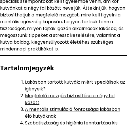
speciális szempontokat kell figyelembe venni, amikor
kutyánkat a négy fal között neveljük. Áttekintjük, hogyan
biztosíthatjuk a megfelelő mozgást, mire kell figyelni a
mentális egészség kapcsán, hogyan tartsuk fenn a
tisztaságot, milyen fajták igazán alkalmasak lakásba, és
megosztunk tippeket a stressz kezelésére, valamint a
kutya boldog, kiegyensúlyozott életéhez szükséges
mindennapi praktikákat is.
Tartalomjegyzék
Lakásban tartott kutyák: miért speciálisak az
igényeik?
Megfelelő mozgás biztosítása a négy fal
között
A mentális stimuláció fontossága lakásban
élő kutyáknak
Szobatisztaság és higiénia fenntartása kis