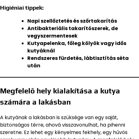
Higiéniai tippek:
Napi szellőztetés és szőrtakarítás
Antibakteriális takarítószerek, de
vegyszermentesek
Kutyapelenka, főleg kölyök vagy idős
kutyáknál
Rendszeres fürdetés, lábtisztítás séta
után
Megfelelő hely kialakítása a kutya
számára a lakásban
A kutyának a lakásban is szüksége van egy saját,
biztonságos térre, ahová visszavonulhat, ha pihenni
szeretne. Ez lehet egy kényelmes fekhely, egy hűvös