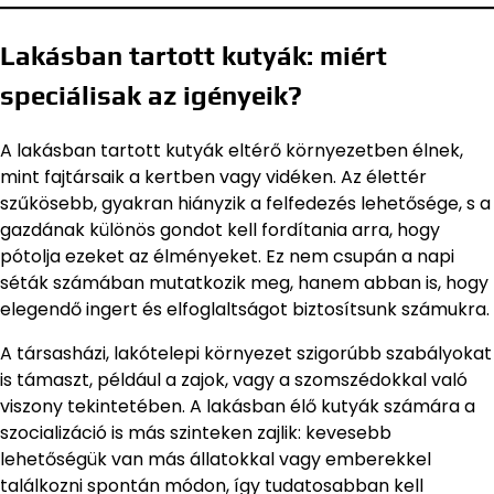
Lakásban tartott kutyák: miért
speciálisak az igényeik?
A lakásban tartott kutyák eltérő környezetben élnek,
mint fajtársaik a kertben vagy vidéken. Az élettér
szűkösebb, gyakran hiányzik a felfedezés lehetősége, s a
gazdának különös gondot kell fordítania arra, hogy
pótolja ezeket az élményeket. Ez nem csupán a napi
séták számában mutatkozik meg, hanem abban is, hogy
elegendő ingert és elfoglaltságot biztosítsunk számukra.
A társasházi, lakótelepi környezet szigorúbb szabályokat
is támaszt, például a zajok, vagy a szomszédokkal való
viszony tekintetében. A lakásban élő kutyák számára a
szocializáció is más szinteken zajlik: kevesebb
lehetőségük van más állatokkal vagy emberekkel
találkozni spontán módon, így tudatosabban kell