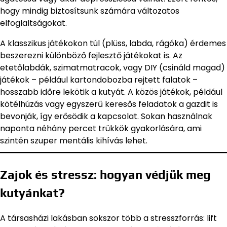
hogy mindig biztosítsunk számára változatos
elfoglaltságokat.
A klasszikus játékokon túl (plüss, labda, rágóka) érdemes
beszerezni különböző fejlesztő játékokat is. Az
etetőlabdák, szimatmatracok, vagy DIY (csináld magad)
játékok – például kartondobozba rejtett falatok –
hosszabb időre lekötik a kutyát. A közös játékok, például
kötélhúzás vagy egyszerű keresős feladatok a gazdit is
bevonják, így erősödik a kapcsolat. Sokan használnak
naponta néhány percet trükkök gyakorlására, ami
szintén szuper mentális kihívás lehet.
Zajok és stressz: hogyan védjük meg
kutyánkat?
A társasházi lakásban sokszor több a stresszforrás: lift