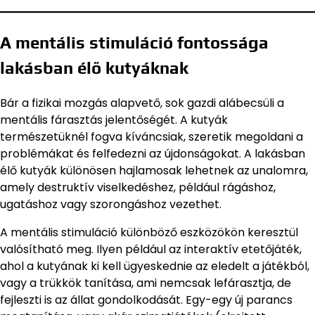
A mentális stimuláció fontossága
lakásban élő kutyáknak
Bár a fizikai mozgás alapvető, sok gazdi alábecsüli a
mentális fárasztás jelentőségét. A kutyák
természetüknél fogva kíváncsiak, szeretik megoldani a
problémákat és felfedezni az újdonságokat. A lakásban
élő kutyák különösen hajlamosak lehetnek az unalomra,
amely destruktív viselkedéshez, például rágáshoz,
ugatáshoz vagy szorongáshoz vezethet.
A mentális stimuláció különböző eszközökön keresztül
valósítható meg. Ilyen például az interaktív etetőjáték,
ahol a kutyának ki kell ügyeskednie az eledelt a játékból,
vagy a trükkök tanítása, ami nemcsak lefárasztja, de
fejleszti is az állat gondolkodását. Egy-egy új parancs