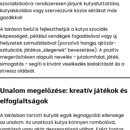
szocializációra: rendszeresen járjunk kutyafuttatóba,
kutyaiskolába vagy szervezzünk közös sétákat más
gazdikkal!
A lakáson belül is fejleszthetjük a kutya szociális
képességeit, például vendégek fogadásával vagy új
helyzetek szimulálásával (porszívó hangja, ajtózár-
szituációk, játékos „idegenek” bevezetése). A pozitív
megerősítésen alapuló nevelés – jutalomfalat, játék,
simogatás – segíti a kívánt viselkedés kialakítását és a
stressz oldását.
Unalom megelőzése: kreatív játékok és
elfoglaltságok
A lakásban tartott kutyák egyik legnagyobb ellensége
az unalom. Az unatkozó kutya könnyen rombolóvá,
ugatóssá vagy akár depresszióssá válhat. Ezért fontos,