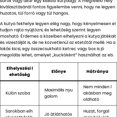
sarok vagy akár egy kisebb kutyaágy. A megfelelő hely
kiválasztásánál fontos figyelembe venni, hogy ne legyen
huzatos, túl forró vagy túl hangos.
A kutya fekhelye legyen elég nagy, hogy kényelmesen el
tudjon rajta nyújtózni, és lehetőség szerint legyen
mosható. Érdemes a közelben elhelyezni a kutya játékait
és vizestálját is, de ne közvetlenül az etetőtál mellé. Ha a
lakás kicsi, egy összecsukható ketrec vagy box is jó
megoldás lehet, amelyet „kuckóként” használhat az eb.
Elhelyezési l
Előnye
Hátránya
ehetőség
Nem minden l
Maximális nyu
Külön szoba
akásban meg
galom
oldható
Sarokban elh
Huzat, forgal
Jó átláthatós