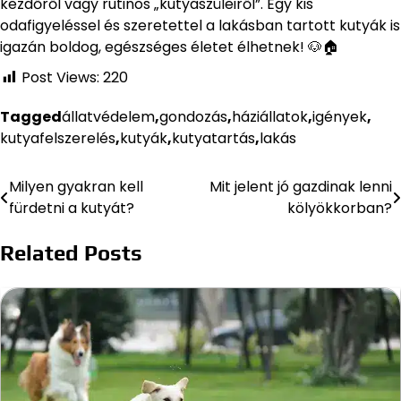
kezdőről vagy rutinos „kutyaszüleiről”. Egy kis
odafigyeléssel és szeretettel a lakásban tartott kutyák is
igazán boldog, egészséges életet élhetnek! 🐶🏠
Post Views:
220
Tagged
állatvédelem
,
gondozás
,
háziállatok
,
igények
,
kutyafelszerelés
,
kutyák
,
kutyatartás
,
lakás
Milyen gyakran kell
Mit jelent jó gazdinak lenni
Bejegyzés
fürdetni a kutyát?
kölyökkorban?
navigáció
Related Posts