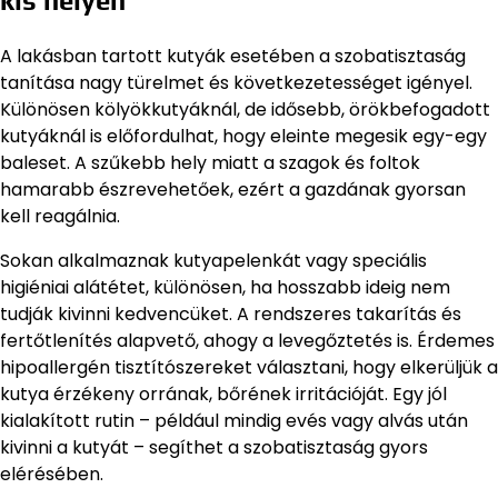
kis helyen
A lakásban tartott kutyák esetében a szobatisztaság
tanítása nagy türelmet és következetességet igényel.
Különösen kölyökkutyáknál, de idősebb, örökbefogadott
kutyáknál is előfordulhat, hogy eleinte megesik egy-egy
baleset. A szűkebb hely miatt a szagok és foltok
hamarabb észrevehetőek, ezért a gazdának gyorsan
kell reagálnia.
Sokan alkalmaznak kutyapelenkát vagy speciális
higiéniai alátétet, különösen, ha hosszabb ideig nem
tudják kivinni kedvencüket. A rendszeres takarítás és
fertőtlenítés alapvető, ahogy a levegőztetés is. Érdemes
hipoallergén tisztítószereket választani, hogy elkerüljük a
kutya érzékeny orrának, bőrének irritációját. Egy jól
kialakított rutin – például mindig evés vagy alvás után
kivinni a kutyát – segíthet a szobatisztaság gyors
elérésében.