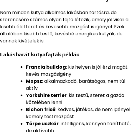
Nem minden kutya alkalmas lakásban tartásra, de
szerencsére számos olyan fajta létezik, amely jól viseli a
kisebb életteret és kevesebb mozgást is igényel. Ezek
általában kisebb testű, kevésbé energikus kutyák, de
vannak kivételek is.
Lakásbarát kutyafajták példái:
Francia bulldog
: kis helyen is jól érzi magát,
kevés mozgásigény
Mopsz
: alkalmazkodó, barátságos, nem túl
aktív
Yorkshire terrier
: kis testű, szeret a gazda
közelében lenni
Bichon frisé
: kedves, játékos, de nem igényel
komoly testmozgást
Törpe uszkár
: intelligens, könnyen tanítható,
de aktívabb