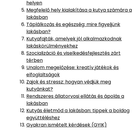
helyen
Megfelelő hely kialakítása a kutya számára a
lakásban
Táplálkozás és egészség: mire figyeljünk
lakásban?
Kutyafajták, amelyek jól alkalmazkodnak
lakáskörülményekhez
Szocializáció és viselkedésfejlesztés zárt
térben
Unalom megelőzése: kreatív játékok és
elfoglaltságok
Zajok és stressz: hogyan védjük meg
kutyánkat?
Rendszeres állatorvosi ellátás és ápolás a
lakásban
Kutyás életmód a lakásban: tippek a boldog
együttéléshez
Gyakran ismételt kérdések (GYIK)