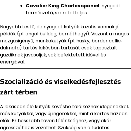
Cavalier King Charles spániel
: nyugodt
természetű, szeretetteljes
Nagyobb testű, de nyugodt kutyák közül is vannak jó
példák (pl. angol bulldog, bernáthegyi). Viszont a magas
mozgásigényű, munkakutyák (pl. husky, border collie,
dalmata) tartós lakásban tartását csak tapasztalt
gazdiknak javasoljuk, sok befektetett idővel és
energiával.
Szocializáció és viselkedésfejlesztés
zárt térben
A lakásban élő kutyák kevésbé találkoznak idegenekkel,
más kutyákkal, vagy új ingerekkel, mint a kertes házban
élők. Ez hosszabb távon félénkséghez, vagy akár
agresszióhoz is vezethet. Szükség van a tudatos