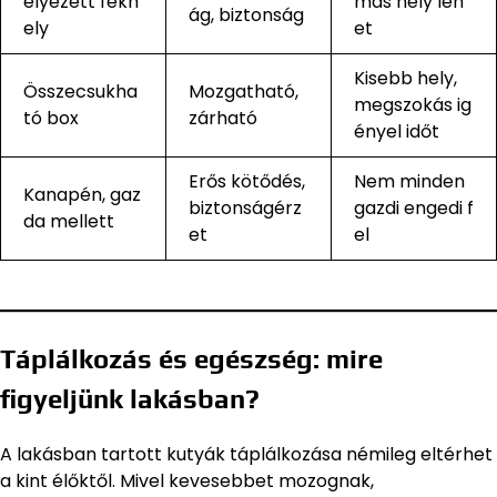
elyezett fekh
mas hely leh
ág, biztonság
ely
et
Kisebb hely,
Összecsukha
Mozgatható,
megszokás ig
tó box
zárható
ényel időt
Erős kötődés,
Nem minden
Kanapén, gaz
biztonságérz
gazdi engedi f
da mellett
et
el
Táplálkozás és egészség: mire
figyeljünk lakásban?
A lakásban tartott kutyák táplálkozása némileg eltérhet
a kint élőktől. Mivel kevesebbet mozognak,