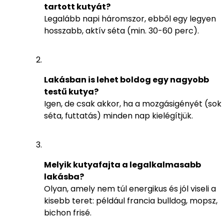
tartott kutyát?
Legalább napi háromszor, ebből egy legyen
hosszabb, aktív séta (min. 30-60 perc).
Lakásban is lehet boldog egy nagyobb
testű kutya?
Igen, de csak akkor, ha a mozgásigényét (sok
séta, futtatás) minden nap kielégítjük.
Melyik kutyafajta a legalkalmasabb
lakásba?
Olyan, amely nem túl energikus és jól viseli a
kisebb teret: például francia bulldog, mopsz,
bichon frisé.