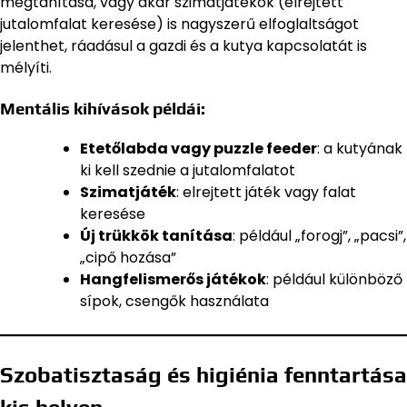
megtanítása, vagy akár szimatjátékok (elrejtett
jutalomfalat keresése) is nagyszerű elfoglaltságot
jelenthet, ráadásul a gazdi és a kutya kapcsolatát is
mélyíti.
Mentális kihívások példái:
Etetőlabda vagy puzzle feeder
: a kutyának
ki kell szednie a jutalomfalatot
Szimatjáték
: elrejtett játék vagy falat
keresése
Új trükkök tanítása
: például „forogj”, „pacsi”,
„cipő hozása”
Hangfelismerős játékok
: például különböző
sípok, csengők használata
Szobatisztaság és higiénia fenntartása