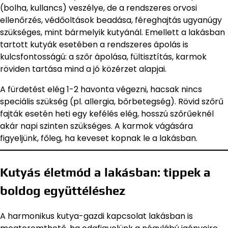
(bolha, kullancs) veszélye, de a rendszeres orvosi
ellenőrzés, védőoltások beadása, féreghajtás ugyanúgy
szükséges, mint bármelyik kutyánál. Emellett a lakásban
tartott kutyák esetében a rendszeres ápolás is
kulcsfontosságú: a szőr ápolása, fültisztítás, karmok
röviden tartása mind a jó közérzet alapjai.
A fürdetést elég 1-2 havonta végezni, hacsak nincs
speciális szükség (pl. allergia, bőrbetegség). Rövid szőrű
fajták esetén heti egy kefélés elég, hosszú szőrűeknél
akár napi szinten szükséges. A karmok vágására
figyeljünk, főleg, ha keveset kopnak le a lakásban.
Kutyás életmód a lakásban: tippek a
boldog együttéléshez
A harmonikus kutya-gazdi kapcsolat lakásban is