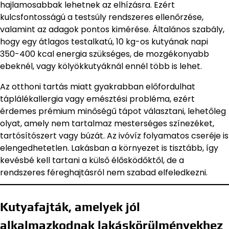
hajlamosabbak lehetnek az elhízásra. Ezért
kulcsfontosságú a testsúly rendszeres ellenőrzése,
valamint az adagok pontos kimérése. Általános szabály,
hogy egy átlagos testalkatú, 10 kg-os kutyának napi
350-400 kcal energia szükséges, de mozgékonyabb
ebeknél, vagy kölyökkutyáknál ennél több is lehet.
Az otthoni tartás miatt gyakrabban előfordulhat
táplálékallergia vagy emésztési probléma, ezért
érdemes prémium minőségű tápot választani, lehetőleg
olyat, amely nem tartalmaz mesterséges színezéket,
tartósítószert vagy búzát. Az ivóvíz folyamatos cseréje is
elengedhetetlen. Lakásban a környezet is tisztább, így
kevésbé kell tartani a külső élősködőktől, de a
rendszeres féreghajtásról nem szabad elfeledkezni.
Kutyafajták, amelyek jól
alkalmazkodnak lakáskörülményekhez