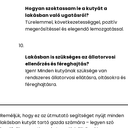
Hogyan szoktassam le a kutyát a
lakásban való ugatásról?
Türelemmel, következetességgel, pozitív
megerősítéssel és elegendő lemozgatással.
Lakásban is szükséges az állatorvosi
ellenőrzés és féreghajtás?
Igen! Minden kutyának szüksége van
rendszeres állatorvosi ellátásra, oltásokra és
féreghajtásra.
Reméljük, hogy ez az útmutató segítséget nyújt minden
lakásban kutyát tartó gazda számára – legyen szó