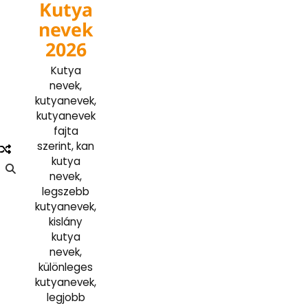
Kutya
Skip
to
nevek
content
2026
Kutya
nevek,
kutyanevek,
kutyanevek
fajta
szerint, kan
kutya
nevek,
legszebb
kutyanevek,
kislány
kutya
nevek,
különleges
kutyanevek,
legjobb