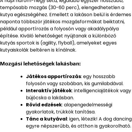
A napi három-négy séta, legalább egyszer hosszabb,
tempósabb mozgás (30-60 perc), elengedhetetlen a
kutya egészségéhez. Emellett a lakáson belül is érdemes
naponta többször játékos mozgásformákat beiktatni,
például apportírozás a folyosón vagy akadálypálya
építése. Kiváló lehetőséget nyújtanak a különböző
kutyás sportok is (agility, flyball), amelyeket egyes
kutyaiskolák beltéren is kínálnak.
Mozgási lehetőségek lakásban:
Játékos apportírozás
: egy hosszabb
folyosón vagy szobában, kis gumilabdával.
Interaktív játékok
: intelligenciajátékok vagy
bújócska a lakásban.
Rövid edzések
: alapengedelmességi
gyakorlatok, trükkök tanítása.
Tánc a kutyával
: igen, létezik! A dog dancing
egyre népszerűbb, és otthon is gyakorolható.