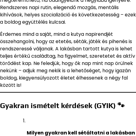
megteremthető, ha odafigyelünk a négylábú igényeire.
Rendszeres napi rutin, elegendő mozgás, mentális
kihívások, helyes szocializáció és következetesség – ezek
a boldog együttélés kulcsai.
Érdemes mind a saját, mind a kutya napirendjét
összehangolni, hogy az etetés, séták, játék és pihenés is
rendszeressé váljanak. A lakásban tartott kutya is lehet
teljes értékű családtag, ha figyelmet, szeretetet és aktív
törődést kap. Ne feledjük, hogy ők nap mint nap örülnek
nekünk – adjuk meg nekik is a lehetőséget, hogy igazán
boldog, kiegyensúlyozott életet élhessenek a négy fal
között is!
Gyakran ismételt kérdések (GYIK) 🐾
Milyen gyakran kell sétáltatni a lakásban