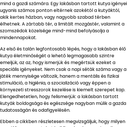
mind a gazdi számára. Egy lakásban tartott kutya igényei
ugyanis számos ponton eltérnek azokétól a kutyáktól,
akik kertes házban, vagy nagyobb szabad térben
élhetnek. A zártabb tér, a limitált mozgástér, valamint a
szomszédok közelsége mind-mind befolyásolja a
mindennapokat.
Az első és talán legfontosabb lépés, hogy a lakásban élő
kutya életminőségét a lehető legmagasabb szintre
emeljük, az az, hogy ismerjük és megértsük ezeket a
speciális igényeket. Nem csak a napi séták száma vagy a
játék mennyisége változik, hanem a mentális és fizikai
stimuláció, a higiénia, a szocializáció vagy éppen a
környezeti stresszorok kezelése is kiemelt szerepet kap.
Elengedhetetlen, hogy felismerjük: a lakásban tartott
kutyák boldogsága és egészsége nagyban múlik a gazda
tudatosságán és odafigyelésén.
Ebben a cikkben részletesen megvizsgáljuk, hogy milyen