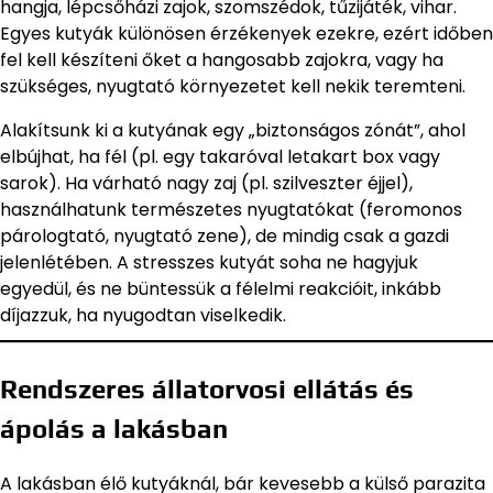
hangja, lépcsőházi zajok, szomszédok, tűzijáték, vihar.
Egyes kutyák különösen érzékenyek ezekre, ezért időben
fel kell készíteni őket a hangosabb zajokra, vagy ha
szükséges, nyugtató környezetet kell nekik teremteni.
Alakítsunk ki a kutyának egy „biztonságos zónát”, ahol
elbújhat, ha fél (pl. egy takaróval letakart box vagy
sarok). Ha várható nagy zaj (pl. szilveszter éjjel),
használhatunk természetes nyugtatókat (feromonos
párologtató, nyugtató zene), de mindig csak a gazdi
jelenlétében. A stresszes kutyát soha ne hagyjuk
egyedül, és ne büntessük a félelmi reakcióit, inkább
díjazzuk, ha nyugodtan viselkedik.
Rendszeres állatorvosi ellátás és
ápolás a lakásban
A lakásban élő kutyáknál, bár kevesebb a külső parazita