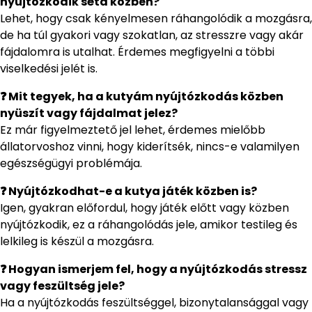
nyújtózkodik séta közben?
Lehet, hogy csak kényelmesen ráhangolódik a mozgásra,
de ha túl gyakori vagy szokatlan, az stresszre vagy akár
fájdalomra is utalhat. Érdemes megfigyelni a többi
viselkedési jelét is.
❓ Mit tegyek, ha a kutyám nyújtózkodás közben
nyüszít vagy fájdalmat jelez?
Ez már figyelmeztető jel lehet, érdemes mielőbb
állatorvoshoz vinni, hogy kiderítsék, nincs-e valamilyen
egészségügyi problémája.
❓ Nyújtózkodhat-e a kutya játék közben is?
Igen, gyakran előfordul, hogy játék előtt vagy közben
nyújtózkodik, ez a ráhangolódás jele, amikor testileg és
lelkileg is készül a mozgásra.
❓ Hogyan ismerjem fel, hogy a nyújtózkodás stressz
vagy feszültség jele?
Ha a nyújtózkodás feszültséggel, bizonytalansággal vagy