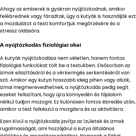
Ahogy az emberek is gyakran nyújtózkodnak, amikor
felébrednek vagy fáradtak, úgy a kutyák is használják ezt
a mozdulatot a testi komfortjuk megőrzésére és a
stressz oldására.
A nyújtózkodás fiziológiai okai
A kutyák nyújtózkodása nem véletlen, hanem fontos
fiziológiai funkciókat tölt be a testükben. Elsősorban az
izmok ellazításáról és a vérkeringés serkentéséről van
szó. Amikor egy kutya hosszabb ideig pihen vagy alszik,
izmai megmerevedhetnek, a nyújtózkodás pedig segít
ezeket fellazítani, hogy újra könnyedén és fájdalom
nélkül tudjon mozogni. Ez különösen fontos ébredés után,
amikor a test felkészül a mozgásra és az aktivitásra.
Ezen kívül a nyújtózkodás javítja az ízületek és izmok
rugalmasságát, ami hozzájárul a kutya általános
jólétéhez és mozgékonyságához. Nemcsak a fizikai