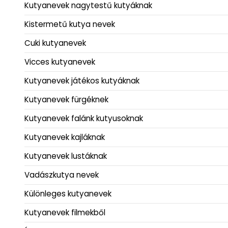
Kutyanevek nagytestű kutyáknak
Kistermetű kutya nevek
Cuki kutyanevek
Vicces kutyanevek
Kutyanevek játékos kutyáknak
Kutyanevek fürgéknek
Kutyanevek falánk kutyusoknak
Kutyanevek kajláknak
Kutyanevek lustáknak
Vadászkutya nevek
Különleges kutyanevek
Kutyanevek filmekből