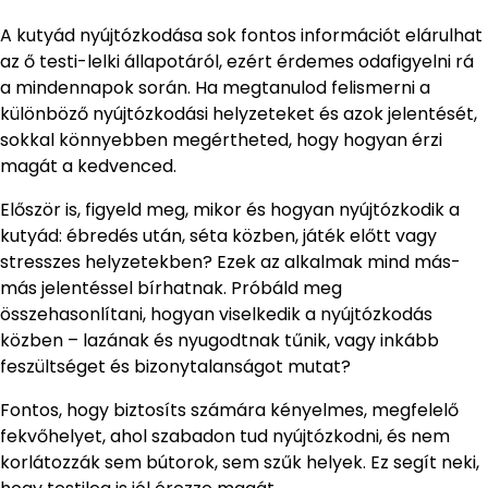
A kutyád nyújtózkodása sok fontos információt elárulhat
az ő testi-lelki állapotáról, ezért érdemes odafigyelni rá
a mindennapok során. Ha megtanulod felismerni a
különböző nyújtózkodási helyzeteket és azok jelentését,
sokkal könnyebben megértheted, hogy hogyan érzi
magát a kedvenced.
Először is, figyeld meg, mikor és hogyan nyújtózkodik a
kutyád: ébredés után, séta közben, játék előtt vagy
stresszes helyzetekben? Ezek az alkalmak mind más-
más jelentéssel bírhatnak. Próbáld meg
összehasonlítani, hogyan viselkedik a nyújtózkodás
közben – lazának és nyugodtnak tűnik, vagy inkább
feszültséget és bizonytalanságot mutat?
Fontos, hogy biztosíts számára kényelmes, megfelelő
fekvőhelyet, ahol szabadon tud nyújtózkodni, és nem
korlátozzák sem bútorok, sem szűk helyek. Ez segít neki,