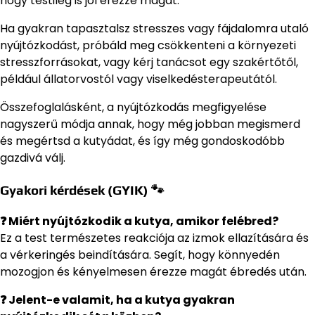
hogy testileg is jól érezze magát.
Ha gyakran tapasztalsz stresszes vagy fájdalomra utaló
nyújtózkodást, próbáld meg csökkenteni a környezeti
stresszforrásokat, vagy kérj tanácsot egy szakértőtől,
például állatorvostól vagy viselkedésterapeutától.
Összefoglalásként, a nyújtózkodás megfigyelése
nagyszerű módja annak, hogy még jobban megismerd
és megértsd a kutyádat, és így még gondoskodóbb
gazdivá válj.
Gyakori kérdések (GYIK) 🐾
❓ Miért nyújtózkodik a kutya, amikor felébred?
Ez a test természetes reakciója az izmok ellazítására és
a vérkeringés beindítására. Segít, hogy könnyedén
mozogjon és kényelmesen érezze magát ébredés után.
❓ Jelent-e valamit, ha a kutya gyakran