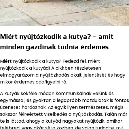
Miért nyújtózkodik a kutya? – amit
minden gazdinak tudnia érdemes
Miért nyújtózkodik a kutya? Fedezd fel, miért
nyújtózkodik a kutyád! A cikkben részletesen
elmagyarázom a nyújtózkodás okait, jelentését és hogy
mikor érdemes odafigyelni rá.
A kutyák sokféle módon kommunikálnak velünk és
egymással, és gyakran a legapróbb mozdulatok is fontos
üzenetet hordoznak. Az egyik ilyen természetes, mégis
sokszor félreértett viselkedés a nyújtózkodás. Talán már
te is láttad, ahogy a kutyád nagyokat nyújtózik, amikor
felébred, vagy akár séta közben, de vajon tudod-e, mit