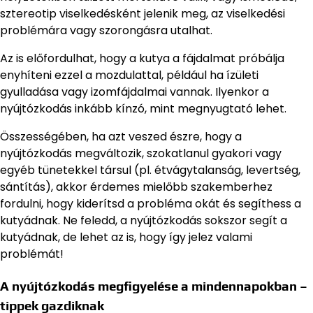
sztereotip viselkedésként jelenik meg, az viselkedési
problémára vagy szorongásra utalhat.
Az is előfordulhat, hogy a kutya a fájdalmat próbálja
enyhíteni ezzel a mozdulattal, például ha ízületi
gyulladása vagy izomfájdalmai vannak. Ilyenkor a
nyújtózkodás inkább kínzó, mint megnyugtató lehet.
Összességében, ha azt veszed észre, hogy a
nyújtózkodás megváltozik, szokatlanul gyakori vagy
egyéb tünetekkel társul (pl. étvágytalanság, levertség,
sántítás), akkor érdemes mielőbb szakemberhez
fordulni, hogy kiderítsd a probléma okát és segíthess a
kutyádnak. Ne feledd, a nyújtózkodás sokszor segít a
kutyádnak, de lehet az is, hogy így jelez valami
problémát!
A nyújtózkodás megfigyelése a mindennapokban –
tippek gazdiknak