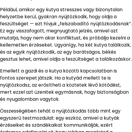
Például, amikor egy kutya stresszes vagy bizonytalan
helyzetbe kerül, gyakran nyújtózkodik, hogy oldja a
feszültséget — ezt hívjuk „felszabadító nyújtózkodásnak”.
Ez egy visszafogott, megnyugtató jelzés, amivel azt
mutatja, hogy nem akar konfliktust, és próbálja kezelni a
kellemetlen érzéseket. Ugyanígy, ha két kutya találkozik,
és az egyik nyújtózkodik, az egy barátságos, békés
gesztus lehet, amivel oldja a feszültséget a találkozáskor.
Emellett a gazdi és a kutya közötti kapcsolatban is
fontos szerepet játszik. Ha a kutyád mellett te is
nyújtózkodsz, az erősítheti a köztetek lévő kötődést,
mert ezzel azt üzenitek egymásnak, hogy biztonságban
és nyugalomban vagytok.
Összességében tehát a nyújtózkodás több mint egy
egyszerű testmozdulat: egy eszköz, amivel a kutyák
érzéseiket és szándékaikat kommunikálják, ezért