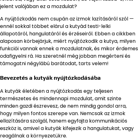
jelent valójában ez a mozdulat?
A nyújtózkodás nem csupán az izmok lazításáról szól —
ennél sokkal többet elárul a kutyád testi-lelki
állapotáról, hangulatáról és érzéseiről. Ebben a cikkben
alaposan körbejárjuk, miért nyújtózkodik a kutya, milyen
funkciói vannak ennek a mozdulatnak, és mikor érdemes
odafigyelni rá. Ha szeretnél még jobban megérteni és
támogatni négylábú barátodat, tarts velem!
Bevezetés a kutyák nyújtózkodásába
A kutyák életében a nyújtózkodás egy teljesen
természetes és mindennapi mozdulat, amit szinte
minden gazdi észrevesz, de nem mindig gondol arra,
hogy milyen fontos szerepe van. Nemcsak az izmok
ellazítására szolgál, hanem egyfajta kommunikációs
eszköz is, amivel a kutyák kifejezik a hangulatukat, vagy
reagálnak a környezetükre.