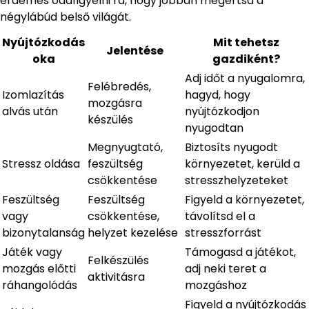
érdemes odafigyelni rá, hogy jobban megértsd a
négylábúd belső világát.
Nyújtózkodás
Mit tehetsz
Jelentése
oka
gazdiként?
Adj időt a nyugalomra,
Felébredés,
Izomlazítás
hagyd, hogy
mozgásra
alvás után
nyújtózkodjon
készülés
nyugodtan
Megnyugtató,
Biztosíts nyugodt
Stressz oldása
feszültség
környezetet, kerüld a
csökkentése
stresszhelyzeteket
Feszültség
Feszültség
Figyeld a környezetet,
vagy
csökkentése,
távolítsd el a
bizonytalanság
helyzet kezelése
stresszforrást
Játék vagy
Támogasd a játékot,
Felkészülés
mozgás előtti
adj neki teret a
aktivitásra
ráhangolódás
mozgáshoz
Figyeld a nyújtózkodás