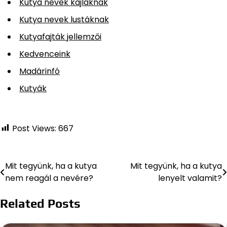
Kutya nevek kajláknak
Kutya nevek lustáknak
Kutyafajták jellemzői
Kedvenceink
Madárinfó
Kutyák
Post Views:
667
Mit tegyünk, ha a kutya
Mit tegyünk, ha a kutya
Bejegyzés
nem reagál a nevére?
lenyelt valamit?
navigáció
Related Posts