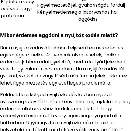
Fájdalom vagy
Figyelmeztető jel,
gyakoriságát, fordulj
egészségügyi
kényelmetlenség
állatorvoshoz ha
probléma
aggódsz
Mikor érdemes aggódni a nyújtózkodás miatt?
Bár a nyújtózkodás általában teljesen természetes és
egészséges viselkedés, vannak olyan esetek, amikor
érdemes jobban odafigyelni rá, mert a kutyád jelezheti
vele, hogy valami nincs rendben. Ha a nyújtózkodás túl
gyakori, szokatlan vagy kíséri más furcsa jelek, akkor ez
lehet figyelmeztetés egy esetleges problémára.
Például, ha a kutyád nyújtózkodás közben nyüszít,
nyöszörög vagy láthatóan kényelmetlen, fájdalmat jelez,
érdemes állatorvoshoz fordulni, mert lehet, hogy
valamilyen testi sérülés vagy egészségügyi gond áll a
háttérben. Ugyanígy, ha a nyújtózkodás stresszes
helyzetekben túlzott mértékűvé válik, vagy ismétlődő,