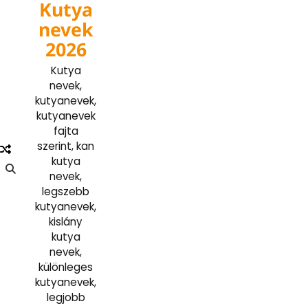
Kutya
Skip
to
nevek
content
2026
Kutya
nevek,
kutyanevek,
kutyanevek
fajta
szerint, kan
kutya
nevek,
legszebb
kutyanevek,
kislány
kutya
nevek,
különleges
kutyanevek,
legjobb