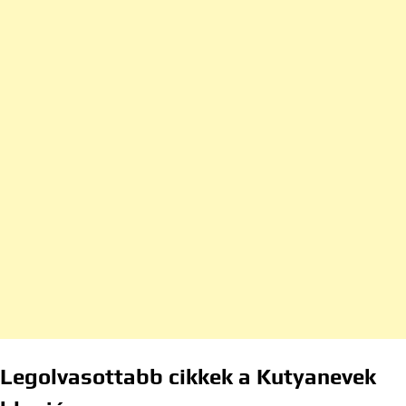
Legolvasottabb cikkek a Kutyanevek