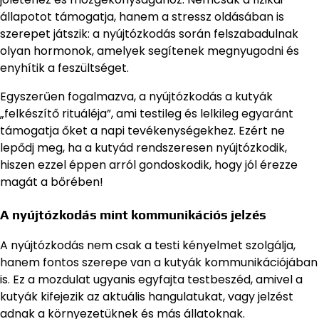
állapotot támogatja, hanem a stressz oldásában is
szerepet játszik: a nyújtózkodás során felszabadulnak
olyan hormonok, amelyek segítenek megnyugodni és
enyhítik a feszültséget.
Egyszerűen fogalmazva, a nyújtózkodás a kutyák
„felkészítő rituáléja”, ami testileg és lelkileg egyaránt
támogatja őket a napi tevékenységekhez. Ezért ne
lepődj meg, ha a kutyád rendszeresen nyújtózkodik,
hiszen ezzel éppen arról gondoskodik, hogy jól érezze
magát a bőrében!
A nyújtózkodás mint kommunikációs jelzés
A nyújtózkodás nem csak a testi kényelmet szolgálja,
hanem fontos szerepe van a kutyák kommunikációjában
is. Ez a mozdulat ugyanis egyfajta testbeszéd, amivel a
kutyák kifejezik az aktuális hangulatukat, vagy jelzést
adnak a környezetüknek és más állatoknak.