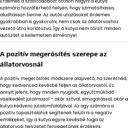
Érdemes a szállítódobozt otthon hagyni a kutya
számára hozzáférhető helyen, hogy szimatolhassa,
aludhasson benne. Az autós utazásokat érdemes
gyakrabban is gyakorolni, nem csak az állatorvoshoz
vezető útra korlátozva. Így a kutya nem társít minden
autózást a kellemetlen élménnyel.
A pozitív megerősítés szerepe az
állatorvosnál
A pozitív megerősítés módszere alapvető, ha szeretnéd,
hogy kedvenced kevésbé féljen az állatorvostól. Ez
annyit jelent, hogy minden nyugodt, együttműködő
viselkedést jutalmazol – akár szóval, simogatással, akár a
kutya kedvenc jutalomfalatjával. Az agy számára a
pozitív tapasztalatok segítenek felülírni a negatív
emlékeket, így a kutya egyre kevésbé fogja az
állatorvosi helyzetet fenyegetőnek érzékelni.