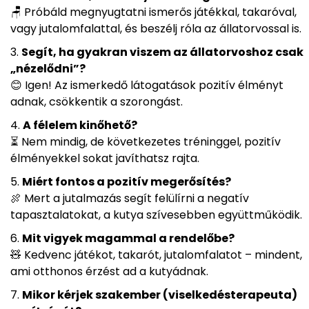
🪑 Próbáld megnyugtatni ismerős játékkal, takaróval,
vagy jutalomfalattal, és beszélj róla az állatorvossal is.
Segít, ha gyakran viszem az állatorvoshoz csak
„nézelődni”?
😊 Igen! Az ismerkedő látogatások pozitív élményt
adnak, csökkentik a szorongást.
A félelem kinőhető?
⏳ Nem mindig, de következetes tréninggel, pozitív
élményekkel sokat javíthatsz rajta.
Miért fontos a pozitív megerősítés?
🍖 Mert a jutalmazás segít felülírni a negatív
tapasztalatokat, a kutya szívesebben együttműködik.
Mit vigyek magammal a rendelőbe?
🧸 Kedvenc játékot, takarót, jutalomfalatot – mindent,
ami otthonos érzést ad a kutyádnak.
Mikor kérjek szakember (viselkedésterapeuta)