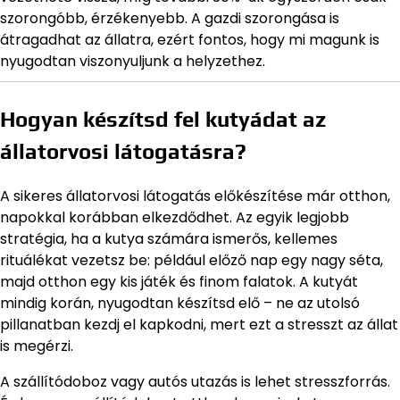
szorongóbb, érzékenyebb. A gazdi szorongása is
átragadhat az állatra, ezért fontos, hogy mi magunk is
nyugodtan viszonyuljunk a helyzethez.
Hogyan készítsd fel kutyádat az
állatorvosi látogatásra?
A sikeres állatorvosi látogatás előkészítése már otthon,
napokkal korábban elkezdődhet. Az egyik legjobb
stratégia, ha a kutya számára ismerős, kellemes
rituálékat vezetsz be: például előző nap egy nagy séta,
majd otthon egy kis játék és finom falatok. A kutyát
mindig korán, nyugodtan készítsd elő – ne az utolsó
pillanatban kezdj el kapkodni, mert ezt a stresszt az állat
is megérzi.
A szállítódoboz vagy autós utazás is lehet stresszforrás.