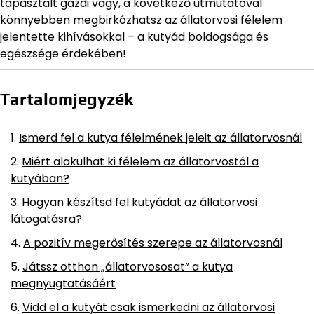
tapasztalt gazdi vagy, a következő útmutatóval
könnyebben megbirkózhatsz az állatorvosi félelem
jelentette kihívásokkal – a kutyád boldogsága és
egészsége érdekében!
Tartalomjegyzék
Ismerd fel a kutya félelmének jeleit az állatorvosnál
Miért alakulhat ki félelem az állatorvostól a
kutyában?
Hogyan készítsd fel kutyádat az állatorvosi
látogatásra?
A pozitív megerősítés szerepe az állatorvosnál
Játssz otthon „állatorvososat” a kutya
megnyugtatásáért
Vidd el a kutyát csak ismerkedni az állatorvosi