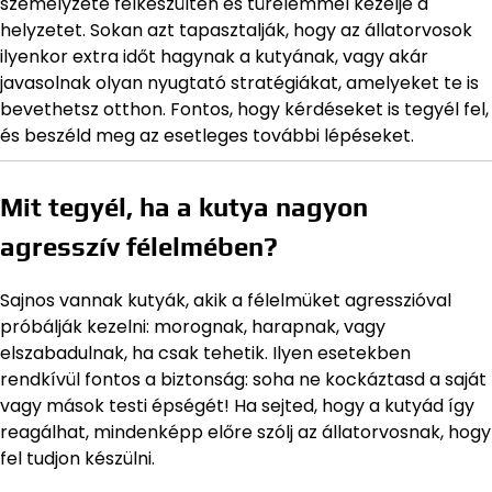
személyzete felkészülten és türelemmel kezelje a
helyzetet. Sokan azt tapasztalják, hogy az állatorvosok
ilyenkor extra időt hagynak a kutyának, vagy akár
javasolnak olyan nyugtató stratégiákat, amelyeket te is
bevethetsz otthon. Fontos, hogy kérdéseket is tegyél fel,
és beszéld meg az esetleges további lépéseket.
Mit tegyél, ha a kutya nagyon
agresszív félelmében?
Sajnos vannak kutyák, akik a félelmüket agresszióval
próbálják kezelni: morognak, harapnak, vagy
elszabadulnak, ha csak tehetik. Ilyen esetekben
rendkívül fontos a biztonság: soha ne kockáztasd a saját
vagy mások testi épségét! Ha sejted, hogy a kutyád így
reagálhat, mindenképp előre szólj az állatorvosnak, hogy
fel tudjon készülni.