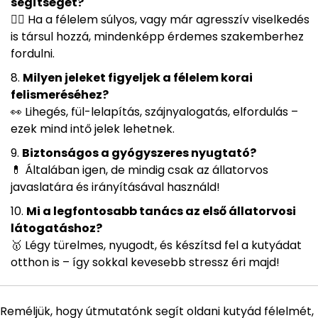
segítségét?
👩‍⚕️ Ha a félelem súlyos, vagy már agresszív viselkedés
is társul hozzá, mindenképp érdemes szakemberhez
fordulni.
Milyen jeleket figyeljek a félelem korai
felismeréséhez?
👀 Lihegés, fül-lelapítás, szájnyalogatás, elfordulás –
ezek mind intő jelek lehetnek.
Biztonságos a gyógyszeres nyugtató?
💊 Általában igen, de mindig csak az állatorvos
javaslatára és irányításával használd!
Mi a legfontosabb tanács az első állatorvosi
látogatáshoz?
🥇 Légy türelmes, nyugodt, és készítsd fel a kutyádat
otthon is – így sokkal kevesebb stressz éri majd!
Reméljük, hogy útmutatónk segít oldani kutyád félelmét,