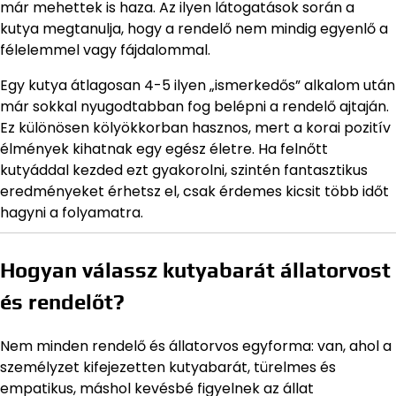
már mehettek is haza. Az ilyen látogatások során a
kutya megtanulja, hogy a rendelő nem mindig egyenlő a
félelemmel vagy fájdalommal.
Egy kutya átlagosan 4-5 ilyen „ismerkedős” alkalom után
már sokkal nyugodtabban fog belépni a rendelő ajtaján.
Ez különösen kölyökkorban hasznos, mert a korai pozitív
élmények kihatnak egy egész életre. Ha felnőtt
kutyáddal kezded ezt gyakorolni, szintén fantasztikus
eredményeket érhetsz el, csak érdemes kicsit több időt
hagyni a folyamatra.
Hogyan válassz kutyabarát állatorvost
és rendelőt?
Nem minden rendelő és állatorvos egyforma: van, ahol a
személyzet kifejezetten kutyabarát, türelmes és
empatikus, máshol kevésbé figyelnek az állat