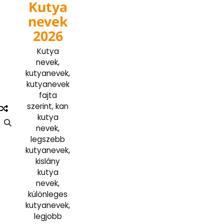
Kutya
Skip
to
nevek
content
2026
Kutya
nevek,
kutyanevek,
kutyanevek
fajta
szerint, kan
kutya
nevek,
legszebb
kutyanevek,
kislány
kutya
nevek,
különleges
kutyanevek,
legjobb