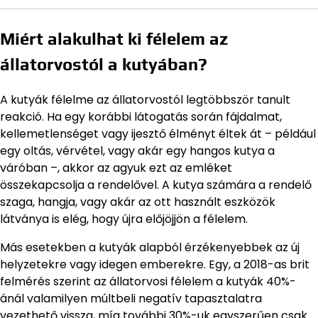
Miért alakulhat ki félelem az
állatorvostól a kutyában?
A kutyák félelme az állatorvostól legtöbbször tanult
reakció. Ha egy korábbi látogatás során fájdalmat,
kellemetlenséget vagy ijesztő élményt éltek át – például
egy oltás, vérvétel, vagy akár egy hangos kutya a
váróban –, akkor az agyuk ezt az emléket
összekapcsolja a rendelővel. A kutya számára a rendelő
szaga, hangja, vagy akár az ott használt eszközök
látványa is elég, hogy újra előjöjjön a félelem.
Más esetekben a kutyák alapból érzékenyebbek az új
helyzetekre vagy idegen emberekre. Egy, a 2018-as brit
felmérés szerint az állatorvosi félelem a kutyák 40%-
ánál valamilyen múltbeli negatív tapasztalatra
vezethető vissza, míg további 30%-uk egyszerűen csak