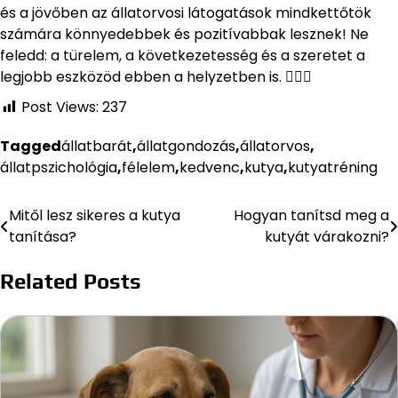
és a jövőben az állatorvosi látogatások mindkettőtök
számára könnyedebbek és pozitívabbak lesznek! Ne
feledd: a türelem, a következetesség és a szeretet a
legjobb eszközöd ebben a helyzetben is. 🐕‍🦺💚
Post Views:
237
Tagged
állatbarát
,
állatgondozás
,
állatorvos
,
állatpszichológia
,
félelem
,
kedvenc
,
kutya
,
kutyatréning
Mitől lesz sikeres a kutya
Hogyan tanítsd meg a
Bejegyzés
tanítása?
kutyát várakozni?
navigáció
Related Posts