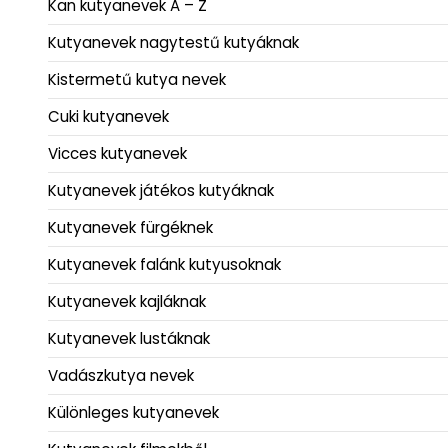
Kan kutyanevek A – Z
Kutyanevek nagytestű kutyáknak
Kistermetű kutya nevek
Cuki kutyanevek
Vicces kutyanevek
Kutyanevek játékos kutyáknak
Kutyanevek fürgéknek
Kutyanevek falánk kutyusoknak
Kutyanevek kajláknak
Kutyanevek lustáknak
Vadászkutya nevek
Különleges kutyanevek