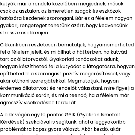
kutyák már a rendelő közelében megijednek, mások
csak az asztalon, az ismeretlen szagok és eszközök
hatására kezdenek szorongani. Bár ez a félelem nagyon
gyakori, rengeteget tehetünk azért, hogy kedvencünk
stressze csökkenjen.
Cikkünkben részletesen bemutatjuk, hogyan ismerheted
fel a félelem jeleit, és mi állhat a háttérben, ha kutyád
tart az állatorvostól. Gyakorlati tanácsokat adunk,
hogyan készítheted fel a kutyádat a látogatásra, hogyan
építheted le a szorongást pozitív megerősítéssel, vagy
akár otthoni szerepjátékkal. Megmutatjuk, hogyan
érdemes állatorvost és rendelőt választani, mire figyelj a
kommunikáció során, és mi a teendő, ha a félelem már
agresszív viselkedésbe fordul át.
A cikk végén egy 10 pontos GYIK (Gyakran Ismételt
Kérdések) szekcióval is segítünk, ahol a leggyakoribb
problémákra kapsz gyors választ. Akár kezdő, akár