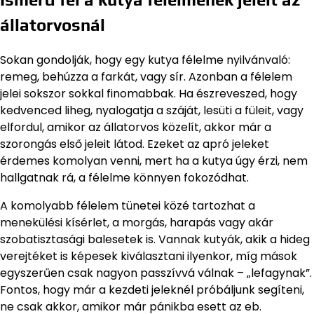
állatorvosnál
Sokan gondolják, hogy egy kutya félelme nyilvánvaló:
remeg, behúzza a farkát, vagy sír. Azonban a félelem
jelei sokszor sokkal finomabbak. Ha észreveszed, hogy
kedvenced liheg, nyalogatja a száját, lesüti a füleit, vagy
elfordul, amikor az állatorvos közelít, akkor már a
szorongás első jeleit látod. Ezeket az apró jeleket
érdemes komolyan venni, mert ha a kutya úgy érzi, nem
hallgatnak rá, a félelme könnyen fokozódhat.
A komolyabb félelem tünetei közé tartozhat a
menekülési kísérlet, a morgás, harapás vagy akár
szobatisztasági balesetek is. Vannak kutyák, akik a hideg
verejtéket is képesek kiválasztani ilyenkor, míg mások
egyszerűen csak nagyon passzívvá válnak – „lefagynak”.
Fontos, hogy már a kezdeti jeleknél próbáljunk segíteni,
ne csak akkor, amikor már pánikba esett az eb.