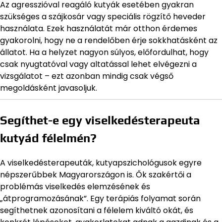
Az agresszióval reagáló kutyák esetében gyakran
szükséges a szájkosár vagy speciális rögzítő heveder
használata. Ezek használatát már otthon érdemes
gyakorolni, hogy ne a rendelőben érje sokkhatásként az
állatot. Ha a helyzet nagyon súlyos, előfordulhat, hogy
csak nyugtatóval vagy altatással lehet elvégezni a
vizsgálatot – ezt azonban mindig csak végső
megoldásként javasoljuk.
Segíthet-e egy viselkedésterapeuta
kutyád félelmén?
A viselkedésterapeuták, kutyapszichológusok egyre
népszerűbbek Magyarországon is. Ők szakértői a
problémás viselkedés elemzésének és
„átprogramozásának”. Egy terápiás folyamat során
segíthetnek azonosítani a félelem kiváltó okát, és