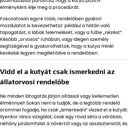
jutalmazással párosítsd, hogy a kutya pozitív
élményként élje meg a procedúrát.
Fokozatosan egyre több, rendelőben gyakori
mozdulatot is bevezethetsz: például a hátán való
tapogatást, a lábak felemelését, vagy a fülbe „nézést”.
Később „orvosos” ruhában, vagy idegen személy
segítségével is gyakorolhattok, hogy a kutya minél
kevésbé legyen megilletődve a rendelőben.
Vidd el a kutyát csak ismerkedni az
állatorvosi rendelőbe
Ne minden látogatás járjon oltással vagy kellemetlen
élménnyel! Sokan nem is tudják, de a legtöbb rendelő
örömmel fogadja, ha csak „ismerkedni” viszed el a kutyát.
Ilyenkor nincs vizsgálat, csak egy rövid séta a váróban,
néhány jutalomfalat a nővértől vagy az asszisztenstől, és