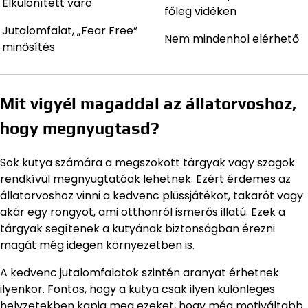
Elkülönített váró
főleg vidéken
Jutalomfalat, „Fear Free”
Nem mindenhol elérhető
minősítés
Mit vigyél magaddal az állatorvoshoz,
hogy megnyugtasd?
Sok kutya számára a megszokott tárgyak vagy szagok
rendkívül megnyugtatóak lehetnek. Ezért érdemes az
állatorvoshoz vinni a kedvenc plüssjátékot, takarót vagy
akár egy rongyot, ami otthonról ismerős illatú. Ezek a
tárgyak segítenek a kutyának biztonságban érezni
magát még idegen környezetben is.
A kedvenc jutalomfalatok szintén aranyat érhetnek
ilyenkor. Fontos, hogy a kutya csak ilyen különleges
helyzetekben kapja meg ezeket, hogy még motiváltabb