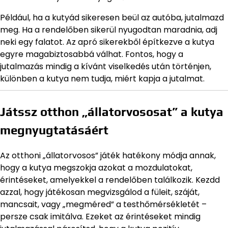
Például, ha a kutyád sikeresen beül az autóba, jutalmazd
meg. Ha a rendelőben sikerül nyugodtan maradnia, adj
neki egy falatot. Az apró sikerekből építkezve a kutya
egyre magabiztosabbá válhat. Fontos, hogy a
jutalmazás mindig a kívánt viselkedés után történjen,
különben a kutya nem tudja, miért kapja a jutalmat.
Játssz otthon „állatorvososat” a kutya
megnyugtatásáért
Az otthoni „állatorvosos” játék hatékony módja annak,
hogy a kutya megszokja azokat a mozdulatokat,
érintéseket, amelyekkel a rendelőben találkozik. Kezdd
azzal, hogy játékosan megvizsgálod a füleit, száját,
mancsait, vagy „megméred” a testhőmérsékletét –
persze csak imitálva. Ezeket az érintéseket mindig