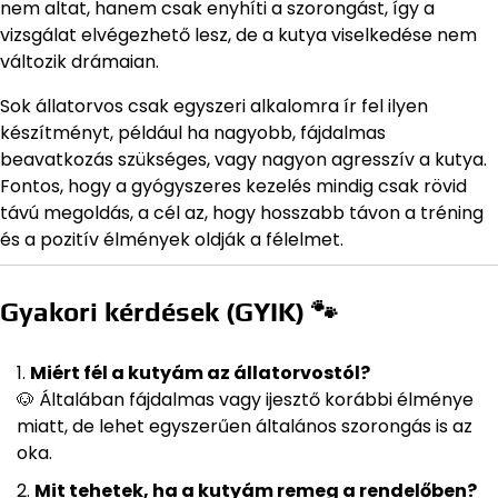
nem altat, hanem csak enyhíti a szorongást, így a
vizsgálat elvégezhető lesz, de a kutya viselkedése nem
változik drámaian.
Sok állatorvos csak egyszeri alkalomra ír fel ilyen
készítményt, például ha nagyobb, fájdalmas
beavatkozás szükséges, vagy nagyon agresszív a kutya.
Fontos, hogy a gyógyszeres kezelés mindig csak rövid
távú megoldás, a cél az, hogy hosszabb távon a tréning
és a pozitív élmények oldják a félelmet.
Gyakori kérdések (GYIK) 🐾
Miért fél a kutyám az állatorvostól?
🐶 Általában fájdalmas vagy ijesztő korábbi élménye
miatt, de lehet egyszerűen általános szorongás is az
oka.
Mit tehetek, ha a kutyám remeg a rendelőben?