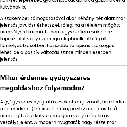
konkrét lépéseket, gyakorlatokat adnak a gazdinak és a
kutyának is.
A szakember támogatásával akár néhány hét alatt már
jelentős javulást érhetsz el, főleg, ha a félelem mögött
nem súlyos trauma, hanem egyszerűen csak rossz
tapasztalat vagy szorongó alapbeállítottság áll.
Komolyabb esetben hosszabb terápia is szükséges
lehet, de a pozitív változás szinte minden esetben
jelentős.
Mikor érdemes gyógyszeres
megoldáshoz folyamodni?
A gyógyszeres nyugtatás csak akkor javasolt, ha minden
más módszer (tréning, terápia, pozitív megerősítés)
nem segít, és a kutya önmagára vagy másokra is
veszélyt jelent. A modern nyugtatók nagy része már