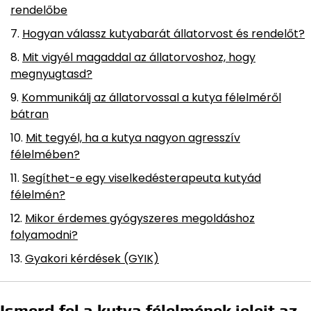
rendelőbe
Hogyan válassz kutyabarát állatorvost és rendelőt?
Mit vigyél magaddal az állatorvoshoz, hogy
megnyugtasd?
Kommunikálj az állatorvossal a kutya félelméről
bátran
Mit tegyél, ha a kutya nagyon agresszív
félelmében?
Segíthet-e egy viselkedésterapeuta kutyád
félelmén?
Mikor érdemes gyógyszeres megoldáshoz
folyamodni?
Gyakori kérdések (GYIK)
Ismerd fel a kutya félelmének jeleit az