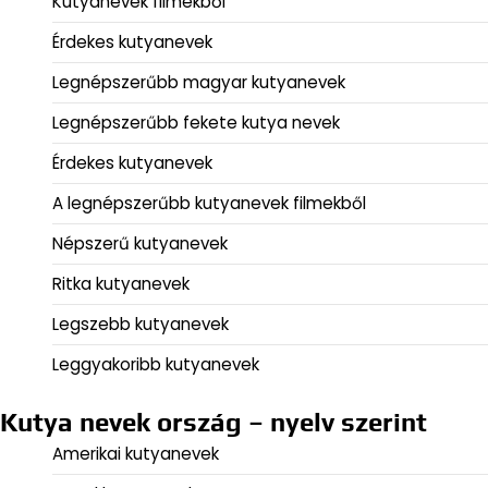
Kutyanevek filmekből
Érdekes kutyanevek
Legnépszerűbb magyar kutyanevek
Legnépszerűbb fekete kutya nevek
Érdekes kutyanevek
A legnépszerűbb kutyanevek filmekből
Népszerű kutyanevek
Ritka kutyanevek
Legszebb kutyanevek
Leggyakoribb kutyanevek
Kutya nevek ország – nyelv szerint
Amerikai kutyanevek