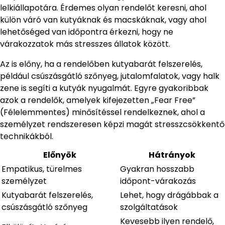
lelkiállapotára. Érdemes olyan rendelőt keresni, ahol
külön váró van kutyáknak és macskáknak, vagy ahol
lehetőséged van időpontra érkezni, hogy ne
várakozzatok más stresszes állatok között.
Az is előny, ha a rendelőben kutyabarát felszerelés,
például csúszásgátló szőnyeg, jutalomfalatok, vagy halk
zene is segíti a kutyák nyugalmát. Egyre gyakoribbak
azok a rendelők, amelyek kifejezetten „Fear Free”
(Félelemmentes) minősítéssel rendelkeznek, ahol a
személyzet rendszeresen képzi magát stresszcsökkentő
technikákból.
Előnyök
Hátrányok
Empatikus, türelmes
Gyakran hosszabb
személyzet
időpont-várakozás
Kutyabarát felszerelés,
Lehet, hogy drágábbak a
csúszásgátló szőnyeg
szolgáltatások
Kevesebb ilyen rendelő,