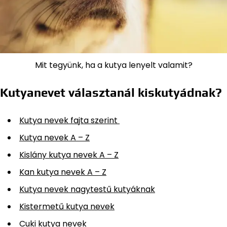
Mit tegyünk, ha a kutya lenyelt valamit?
Kutyanevet választanál kiskutyádnak?
Kutya nevek fajta szerint
Kutya nevek A – Z
Kislány kutya nevek A – Z
Kan kutya nevek A – Z
Kutya nevek nagytestű kutyáknak
Kistermetű kutya nevek
Cuki kutya nevek