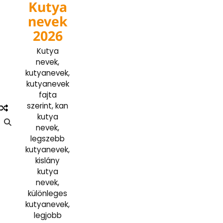
Kutya
Skip
to
nevek
content
2026
Kutya
nevek,
kutyanevek,
kutyanevek
fajta
szerint, kan
kutya
nevek,
legszebb
kutyanevek,
kislány
kutya
nevek,
különleges
kutyanevek,
legjobb