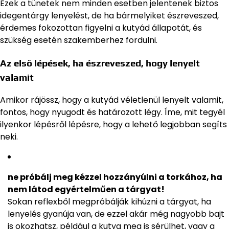
Ezek a tünetek nem minden esetben jelentenek biztos
idegentárgy lenyelést, de ha bármelyiket észreveszed,
érdemes fokozottan figyelni a kutyád állapotát, és
szükség esetén szakemberhez fordulni.
Az első lépések, ha észreveszed, hogy lenyelt
valamit
Amikor rájössz, hogy a kutyád véletlenül lenyelt valamit,
fontos, hogy nyugodt és határozott légy. Íme, mit tegyél
ilyenkor lépésről lépésre, hogy a lehető legjobban segíts
neki.
ne próbálj meg kézzel hozzányúlni a torkához, ha
nem látod egyértelműen a tárgyat!
Sokan reflexből megpróbálják kihúzni a tárgyat, ha
lenyelés gyanúja van, de ezzel akár még nagyobb bajt
is okozhatsz, például a kutya meg is sérülhet, vagy a