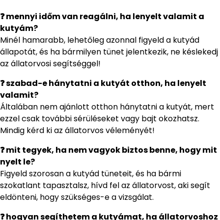
❓ mennyi időm van reagálni, ha lenyelt valamit a
kutyám?
Minél hamarabb, lehetőleg azonnal figyeld a kutyád
állapotát, és ha bármilyen tünet jelentkezik, ne késlekedj
az állatorvosi segítséggel!
❓ szabad-e hánytatni a kutyát otthon, ha lenyelt
valamit?
Általában nem ajánlott otthon hánytatni a kutyát, mert
ezzel csak további sérüléseket vagy bajt okozhatsz.
Mindig kérd ki az állatorvos véleményét!
❓ mit tegyek, ha nem vagyok biztos benne, hogy mit
nyelt le?
Figyeld szorosan a kutyád tüneteit, és ha bármi
szokatlant tapasztalsz, hívd fel az állatorvost, aki segít
eldönteni, hogy szükséges-e a vizsgálat.
❓ hogyan segíthetem a kutyámat, ha állatorvoshoz