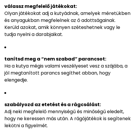
válassz megfelelő játékokat:
Olyan játékokat adj a kutyádnak, amelyek méretükben
és anyagukban megfelelnek az ő adottságainak.
Kerüld azokat, amik könnyen széteshetnek vagy le
tudja nyelni a darabjaikat.
tanítsd meg a “nem szabad” parancsot:
Ha a kutya mégis valami veszélyeset vesz a szájába, a
jól megtanított parancs segíthet abban, hogy
elengedje.
szabályozd az etetést és a rágcsálást:
Adj neki megfelelő mennyiségű és minőségű eledelt,
hogy ne keressen más után. A rágójátékok is segítenek
lekötni a figyelmét.