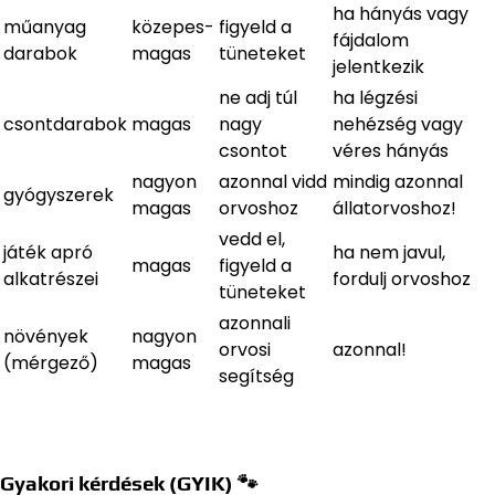
ha hányás vagy
műanyag
közepes-
figyeld a
fájdalom
darabok
magas
tüneteket
jelentkezik
ne adj túl
ha légzési
csontdarabok
magas
nagy
nehézség vagy
csontot
véres hányás
nagyon
azonnal vidd
mindig azonnal
gyógyszerek
magas
orvoshoz
állatorvoshoz!
vedd el,
játék apró
ha nem javul,
magas
figyeld a
alkatrészei
fordulj orvoshoz
tüneteket
azonnali
növények
nagyon
orvosi
azonnal!
(mérgező)
magas
segítség
Gyakori kérdések (GYIK) 🐾