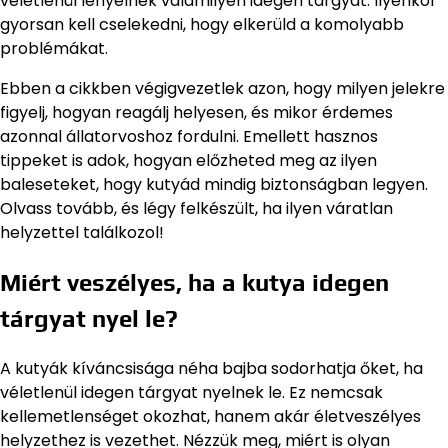
véletlenül lenyelnek valamilyen idegen tárgyat. Ilyenkor
gyorsan kell cselekedni, hogy elkerüld a komolyabb
problémákat.
Ebben a cikkben végigvezetlek azon, hogy milyen jelekre
figyelj, hogyan reagálj helyesen, és mikor érdemes
azonnal állatorvoshoz fordulni. Emellett hasznos
tippeket is adok, hogyan előzheted meg az ilyen
baleseteket, hogy kutyád mindig biztonságban legyen.
Olvass tovább, és légy felkészült, ha ilyen váratlan
helyzettel találkozol!
Miért veszélyes, ha a kutya idegen
tárgyat nyel le?
A kutyák kíváncsisága néha bajba sodorhatja őket, ha
véletlenül idegen tárgyat nyelnek le. Ez nemcsak
kellemetlenséget okozhat, hanem akár életveszélyes
helyzethez is vezethet. Nézzük meg, miért is olyan