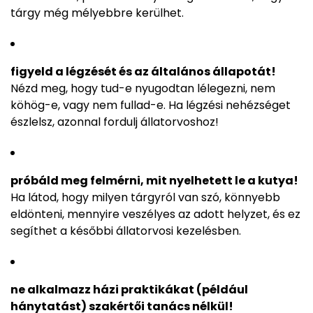
tárgy még mélyebbre kerülhet.
figyeld a légzését és az általános állapotát!
Nézd meg, hogy tud-e nyugodtan lélegezni, nem
köhög-e, vagy nem fullad-e. Ha légzési nehézséget
észlelsz, azonnal fordulj állatorvoshoz!
próbáld meg felmérni, mit nyelhetett le a kutya!
Ha látod, hogy milyen tárgyról van szó, könnyebb
eldönteni, mennyire veszélyes az adott helyzet, és ez
segíthet a későbbi állatorvosi kezelésben.
ne alkalmazz házi praktikákat (például
hánytatást) szakértői tanács nélkül!