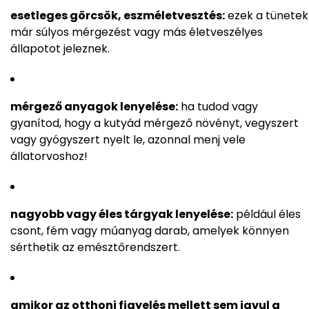
esetleges görcsök, eszméletvesztés:
ezek a tünetek
már súlyos mérgezést vagy más életveszélyes
állapotot jeleznek.
mérgező anyagok lenyelése:
ha tudod vagy
gyanítod, hogy a kutyád mérgező növényt, vegyszert
vagy gyógyszert nyelt le, azonnal menj vele
állatorvoshoz!
nagyobb vagy éles tárgyak lenyelése:
például éles
csont, fém vagy műanyag darab, amelyek könnyen
sérthetik az emésztőrendszert.
amikor az otthoni figyelés mellett sem javul a