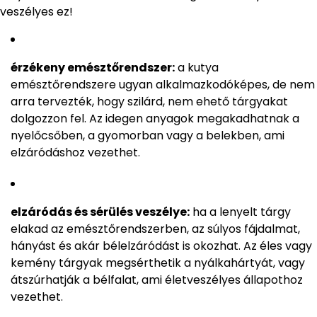
veszélyes ez!
érzékeny emésztőrendszer:
a kutya
emésztőrendszere ugyan alkalmazkodóképes, de nem
arra tervezték, hogy szilárd, nem ehető tárgyakat
dolgozzon fel. Az idegen anyagok megakadhatnak a
nyelőcsőben, a gyomorban vagy a belekben, ami
elzáródáshoz vezethet.
elzáródás és sérülés veszélye:
ha a lenyelt tárgy
elakad az emésztőrendszerben, az súlyos fájdalmat,
hányást és akár bélelzáródást is okozhat. Az éles vagy
kemény tárgyak megsérthetik a nyálkahártyát, vagy
átszúrhatják a bélfalat, ami életveszélyes állapothoz
vezethet.