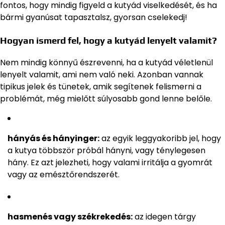
fontos, hogy mindig figyeld a kutyád viselkedését, és ha
bármi gyanúsat tapasztalsz, gyorsan cselekedj!
Hogyan ismerd fel, hogy a kutyád lenyelt valamit?
Nem mindig könnyű észrevenni, ha a kutyád véletlenül
lenyelt valamit, ami nem való neki. Azonban vannak
tipikus jelek és tünetek, amik segítenek felismerni a
problémát, még mielőtt súlyosabb gond lenne belőle.
hányás és hányinger:
az egyik leggyakoribb jel, hogy
a kutya többször próbál hányni, vagy ténylegesen
hány. Ez azt jelezheti, hogy valami irritálja a gyomrát
vagy az emésztőrendszerét.
hasmenés vagy székrekedés:
az idegen tárgy