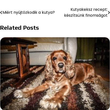
Kutyakeksz recept:
Bejegyzés
Miért nyújtózkodik a kutya?
készítsünk finomságot
navigáció
Related Posts