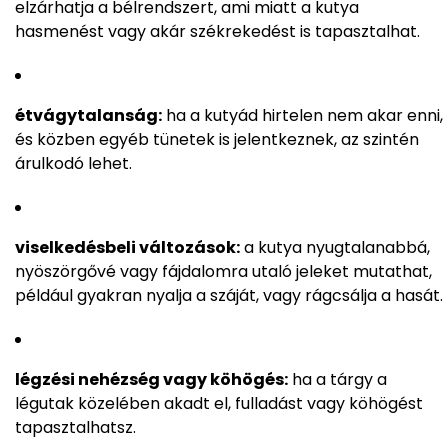
elzárhatja a bélrendszert, ami miatt a kutya
hasmenést vagy akár székrekedést is tapasztalhat.
étvágytalanság:
ha a kutyád hirtelen nem akar enni,
és közben egyéb tünetek is jelentkeznek, az szintén
árulkodó lehet.
viselkedésbeli változások:
a kutya nyugtalanabbá,
nyöszörgővé vagy fájdalomra utaló jeleket mutathat,
például gyakran nyalja a száját, vagy rágcsálja a hasát.
légzési nehézség vagy köhögés:
ha a tárgy a
légutak közelében akadt el, fulladást vagy köhögést
tapasztalhatsz.