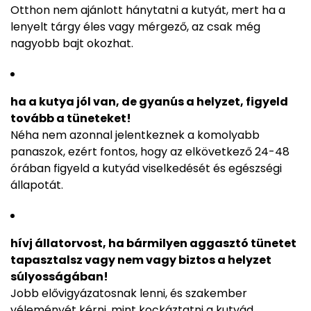
Otthon nem ajánlott hánytatni a kutyát, mert ha a
lenyelt tárgy éles vagy mérgező, az csak még
nagyobb bajt okozhat.
ha a kutya jól van, de gyanús a helyzet, figyeld
tovább a tüneteket!
Néha nem azonnal jelentkeznek a komolyabb
panaszok, ezért fontos, hogy az elkövetkező 24-48
órában figyeld a kutyád viselkedését és egészségi
állapotát.
hívj állatorvost, ha bármilyen aggasztó tünetet
tapasztalsz vagy nem vagy biztos a helyzet
súlyosságában!
Jobb elővigyázatosnak lenni, és szakember
véleményét kérni, mint kockáztatni a kutyád