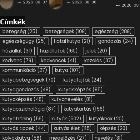
2026-08-07
2026-08-06
2026-08
Címkék
betegség
(25)
betegségek
(109)
egészség
(289)
egészségügy
(25)
fiatal kutya
(21)
gondozás
(24)
háziállat
(31)
háziállatok
(160)
jelek
(20)
kedvenc
(79)
kedvencek
(41)
kezelés
(37)
kommunikáció
(27)
kutya
(107)
kutyabetegségek
(70)
kutyafajták
(24)
kutyagondozás
(48)
kutyakiképzés
(85)
kutyaképzés
(48)
kutyanevelés
(81)
kutyapszichológia
(87)
kutyatartás
(156)
kutyatréning
(59)
kutyák
(502)
kutyáknak
(20)
kutyás tippek
(44)
kutyás élet
(115)
képzés
(20)
kölyökkutya
(58)
megelőzés
(27)
nevelés
(31)