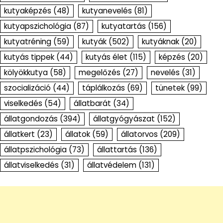
kutyaképzés
(48)
kutyanevelés
(81)
kutyapszichológia
(87)
kutyatartás
(156)
kutyatréning
(59)
kutyák
(502)
kutyáknak
(20)
kutyás tippek
(44)
kutyás élet
(115)
képzés
(20)
kölyökkutya
(58)
megelőzés
(27)
nevelés
(31)
szocializáció
(44)
táplálkozás
(69)
tünetek
(99)
viselkedés
(54)
állatbarát
(34)
állatgondozás
(394)
állatgyógyászat
(152)
állatkert
(23)
állatok
(59)
állatorvos
(209)
állatpszichológia
(73)
állattartás
(136)
állatviselkedés
(31)
állatvédelem
(131)