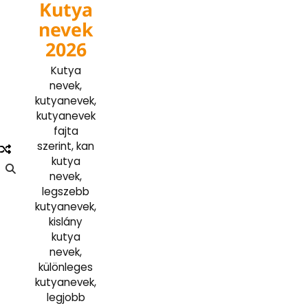
Kutya
Skip
to
nevek
content
2026
Kutya
nevek,
kutyanevek,
kutyanevek
fajta
szerint, kan
kutya
nevek,
legszebb
kutyanevek,
kislány
kutya
nevek,
különleges
kutyanevek,
legjobb