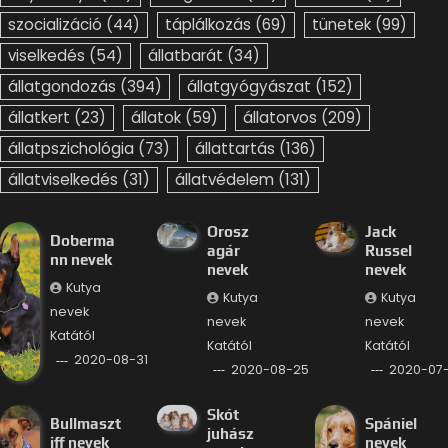
szocializáció
(44)
táplálkozás
(69)
tünetek
(99)
viselkedés
(54)
állatbarát
(34)
állatgondozás
(394)
állatgyógyászat
(152)
állatkert
(23)
állatok
(59)
állatorvos
(209)
állatpszichológia
(73)
állattartás
(136)
állatviselkedés
(31)
állatvédelem
(131)
Orosz
Jack
Doberma
agár
Russel
nn nevek
nevek
nevek
Kutya
Kutya
Kutya
nevek
nevek
nevek
Katától
Katától
Katától
2020-08-31
2020-08-25
2020-07
Skót
Bullmaszt
Spániel
juhász
iff nevek
nevek