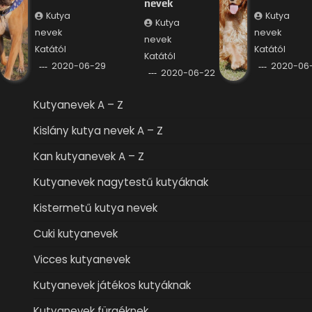
nevek
Kutya
Kutya
Kutya
nevek
nevek
nevek
Katától
Katától
Katától
2020-06-29
2020-06-
2020-06-22
Kutyanevek A – Z
Kislány kutya nevek A – Z
Kan kutyanevek A – Z
Kutyanevek nagytestű kutyáknak
Kistermetű kutya nevek
Cuki kutyanevek
Vicces kutyanevek
Kutyanevek játékos kutyáknak
Kutyanevek fürgéknek