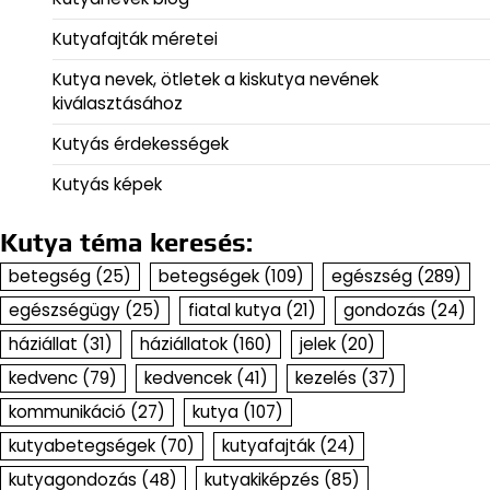
Kutyafajták méretei
Kutya nevek, ötletek a kiskutya nevének
kiválasztásához
Kutyás érdekességek
Kutyás képek
Kutya téma keresés:
betegség
(25)
betegségek
(109)
egészség
(289)
egészségügy
(25)
fiatal kutya
(21)
gondozás
(24)
háziállat
(31)
háziállatok
(160)
jelek
(20)
kedvenc
(79)
kedvencek
(41)
kezelés
(37)
kommunikáció
(27)
kutya
(107)
kutyabetegségek
(70)
kutyafajták
(24)
kutyagondozás
(48)
kutyakiképzés
(85)