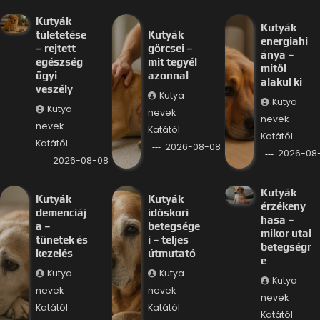
Kutyák
Kutyák
túletetése
Kutyák
energiahi
– rejtett
görcsei –
ánya –
egészség
mit tegyél
mitől
ügyi
azonnal
alakul ki
veszély
Kutya
Kutya
Kutya
nevek
nevek
nevek
Katától
Katától
Katától
2026-08-08
2026-08
2026-08-08
Kutyák
Kutyák
Kutyák
érzékeny
demenciáj
időskori
hasa –
a –
betegsége
mikor utal
tünetek és
i – teljes
betegségr
kezelés
útmutató
e
Kutya
Kutya
Kutya
nevek
nevek
nevek
Katától
Katától
Katától