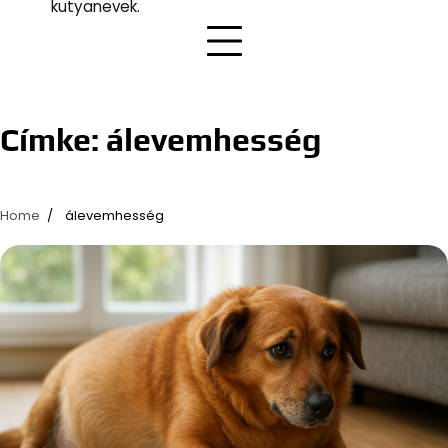
kutyanevek.
Címke:
álevemhesség
Home
álevemhesség