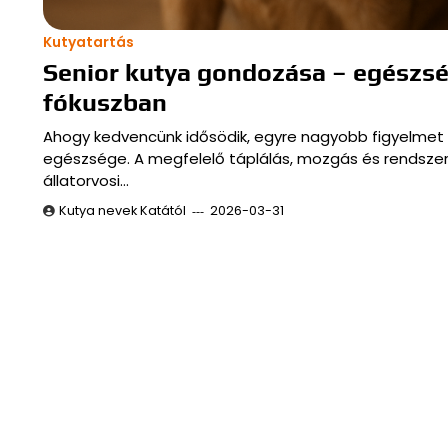
Kutyatartás
Senior kutya gondozása – egészs
fókuszban
Ahogy kedvencünk idősödik, egyre nagyobb figyelmet 
egészsége. A megfelelő táplálás, mozgás és rendsze
állatorvosi…
Kutya nevek Katától
2026-03-31