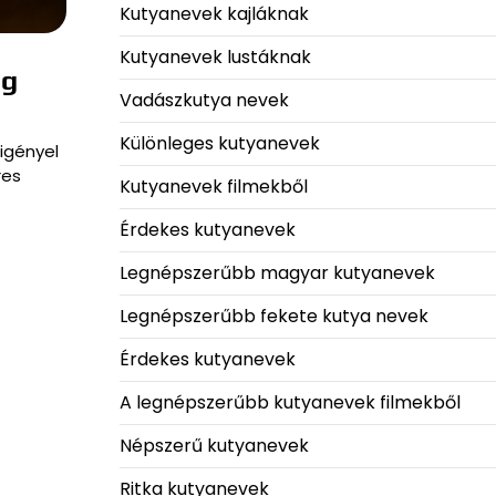
Kutyanevek kajláknak
Kutyanevek lustáknak
ég
Vadászkutya nevek
Különleges kutyanevek
igényel
res
Kutyanevek filmekből
Érdekes kutyanevek
Legnépszerűbb magyar kutyanevek
Legnépszerűbb fekete kutya nevek
Érdekes kutyanevek
A legnépszerűbb kutyanevek filmekből
Népszerű kutyanevek
Ritka kutyanevek