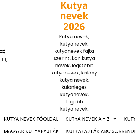
Kutya
Skip
to
nevek
content
2026
Kutya nevek,
kutyanevek,
kutyanevek fajta
szerint, kan kutya
nevek, legszebb
kutyanevek, kislány
kutya nevek,
különleges
kutyanevek,
legjobb
kutyanevek.
KUTYA NEVEK FŐOLDAL
KUTYA NEVEK A – Z
KUT
MAGYAR KUTYAFAJTÁK
KUTYAFAJTÁK ABC SORREND