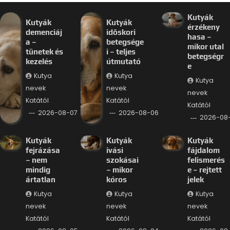
Kutyák
Kutyák
Kutyák
érzékeny
demenciáj
időskori
hasa –
a –
betegsége
mikor utal
tünetek és
i – teljes
betegségr
kezelés
útmutató
e
Kutya
Kutya
Kutya
nevek
nevek
nevek
Katától
Katától
Katától
2026-08-07
2026-08-06
2026-08
Kutyák
Kutyák
Kutyák
fejrázása
ivási
fájdalom
– nem
szokásai
felismerés
mindig
– mikor
e – rejtett
ártatlan
kóros
jelek
Kutya
Kutya
Kutya
nevek
nevek
nevek
Katától
Katától
Katától