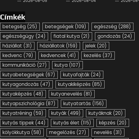
2026-08-05
2026-08-04
2026-08
Címkék
betegség
(25)
betegségek
(109)
egészség
(288)
egészségügy
(24)
fiatal kutya
(21)
gondozás
(24)
háziállat
(31)
háziállatok
(159)
jelek
(20)
kedvenc
(79)
kedvencek
(41)
kezelés
(37)
kommunikáció
(27)
kutya
(107)
kutyabetegségek
(67)
kutyafajták
(24)
kutyagondozás
(47)
kutyakiképzés
(85)
kutyaképzés
(48)
kutyanevelés
(81)
kutyapszichológia
(87)
kutyatartás
(156)
kutyatréning
(59)
kutyák
(499)
kutyáknak
(20)
kutyás tippek
(44)
kutyás élet
(115)
képzés
(20)
kölyökkutya
(58)
megelőzés
(27)
nevelés
(31)