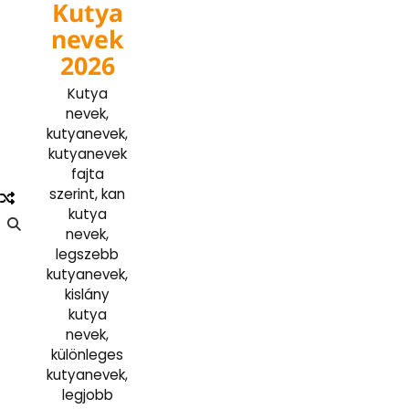
Kutya
Skip
to
nevek
content
2026
Kutya
nevek,
kutyanevek,
kutyanevek
fajta
szerint, kan
kutya
nevek,
legszebb
kutyanevek,
kislány
kutya
nevek,
különleges
kutyanevek,
legjobb