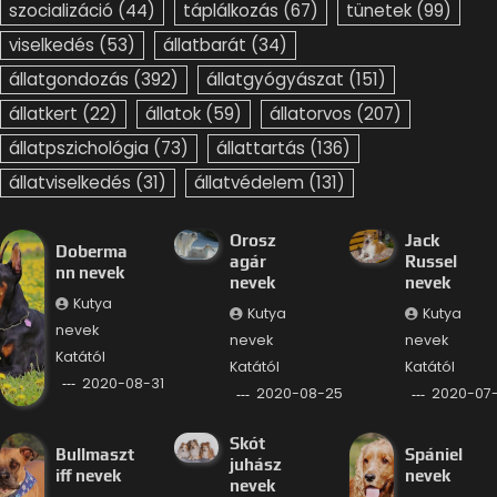
szocializáció
(44)
táplálkozás
(67)
tünetek
(99)
viselkedés
(53)
állatbarát
(34)
állatgondozás
(392)
állatgyógyászat
(151)
állatkert
(22)
állatok
(59)
állatorvos
(207)
állatpszichológia
(73)
állattartás
(136)
állatviselkedés
(31)
állatvédelem
(131)
Orosz
Jack
Doberma
agár
Russel
nn nevek
nevek
nevek
Kutya
Kutya
Kutya
nevek
nevek
nevek
Katától
Katától
Katától
2020-08-31
2020-08-25
2020-07
Skót
Bullmaszt
Spániel
juhász
iff nevek
nevek
nevek