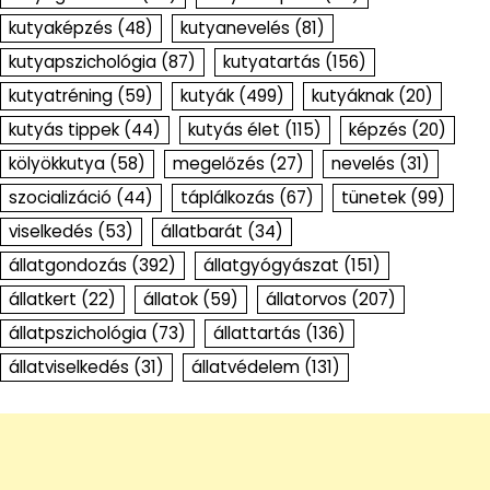
kutyaképzés
(48)
kutyanevelés
(81)
kutyapszichológia
(87)
kutyatartás
(156)
kutyatréning
(59)
kutyák
(499)
kutyáknak
(20)
kutyás tippek
(44)
kutyás élet
(115)
képzés
(20)
kölyökkutya
(58)
megelőzés
(27)
nevelés
(31)
szocializáció
(44)
táplálkozás
(67)
tünetek
(99)
viselkedés
(53)
állatbarát
(34)
állatgondozás
(392)
állatgyógyászat
(151)
állatkert
(22)
állatok
(59)
állatorvos
(207)
állatpszichológia
(73)
állattartás
(136)
állatviselkedés
(31)
állatvédelem
(131)