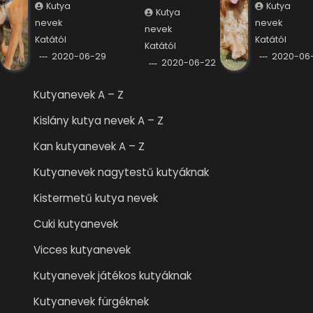
Kutya
Kutya
Kutya
nevek
nevek
nevek
Katától
Katától
Katától
2020-06-29
2020-06-
2020-06-22
Kutyanevek A – Z
Kislány kutya nevek A – Z
Kan kutyanevek A – Z
Kutyanevek nagytestű kutyáknak
Kistermetű kutya nevek
Cuki kutyanevek
Vicces kutyanevek
Kutyanevek játékos kutyáknak
Kutyanevek fürgéknek