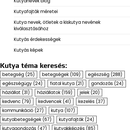
Kutyanevek blog
Kutyafajták méretei
Kutya nevek, ötletek a kiskutya nevének
kiválasztásához
Kutyás érdekességek
Kutyás képek
Kutya téma keresés:
betegség
(25)
betegségek
(109)
egészség
(288)
egészségügy
(24)
fiatal kutya
(21)
gondozás
(24)
háziállat
(31)
háziállatok
(159)
jelek
(20)
kedvenc
(79)
kedvencek
(41)
kezelés
(37)
kommunikáció
(27)
kutya
(107)
kutyabetegségek
(67)
kutyafajták
(24)
kutyagondozás
(47)
kutyakiképzés
(85)