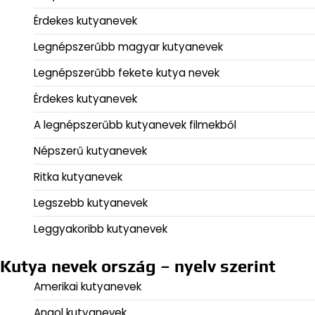
Érdekes kutyanevek
Legnépszerűbb magyar kutyanevek
Legnépszerűbb fekete kutya nevek
Érdekes kutyanevek
A legnépszerűbb kutyanevek filmekből
Népszerű kutyanevek
Ritka kutyanevek
Legszebb kutyanevek
Leggyakoribb kutyanevek
Kutya nevek ország – nyelv szerint
Amerikai kutyanevek
Angol kutyanevek