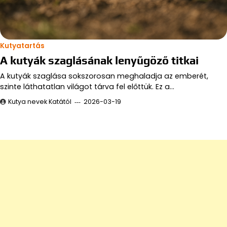
Kutyatartás
A kutyák szaglásának lenyűgöző titkai
A kutyák szaglása sokszorosan meghaladja az emberét,
szinte láthatatlan világot tárva fel előttük. Ez a…
Kutya nevek Katától
2026-03-19