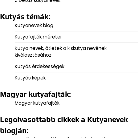
Z betűs kutyanevek
Kutyás témák:
Kutyanevek blog
Kutyafajták méretei
Kutya nevek, ötletek a kiskutya nevének
kiválasztásához
Kutyás érdekességek
Kutyás képek
Magyar kutyafajták:
Magyar kutyafajták
Legolvasottabb cikkek a Kutyanevek
blogján: