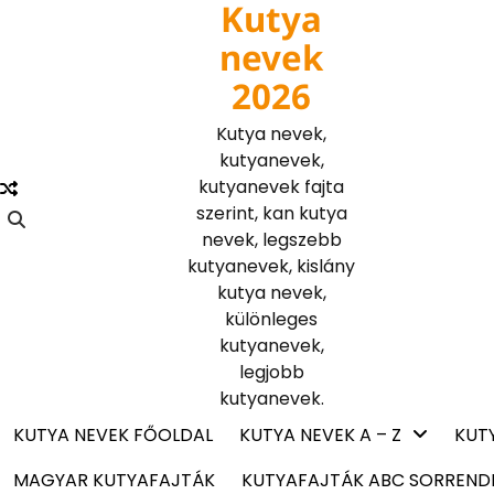
Kutya
Skip
to
nevek
content
2026
Kutya nevek,
kutyanevek,
kutyanevek fajta
szerint, kan kutya
nevek, legszebb
kutyanevek, kislány
kutya nevek,
különleges
kutyanevek,
legjobb
kutyanevek.
KUTYA NEVEK FŐOLDAL
KUTYA NEVEK A – Z
KUT
MAGYAR KUTYAFAJTÁK
KUTYAFAJTÁK ABC SORREND