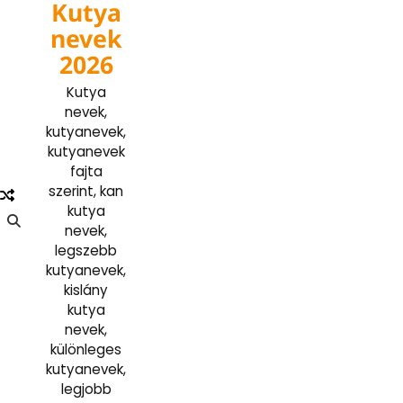
Kutya
Skip
to
nevek
content
2026
Kutya
nevek,
kutyanevek,
kutyanevek
fajta
szerint, kan
kutya
nevek,
legszebb
kutyanevek,
kislány
kutya
nevek,
különleges
kutyanevek,
legjobb