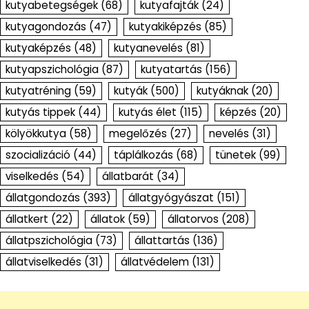
kutyabetegségek
(68)
kutyafajták
(24)
kutyagondozás
(47)
kutyakiképzés
(85)
kutyaképzés
(48)
kutyanevelés
(81)
kutyapszichológia
(87)
kutyatartás
(156)
kutyatréning
(59)
kutyák
(500)
kutyáknak
(20)
kutyás tippek
(44)
kutyás élet
(115)
képzés
(20)
kölyökkutya
(58)
megelőzés
(27)
nevelés
(31)
szocializáció
(44)
táplálkozás
(68)
tünetek
(99)
viselkedés
(54)
állatbarát
(34)
állatgondozás
(393)
állatgyógyászat
(151)
állatkert
(22)
állatok
(59)
állatorvos
(208)
állatpszichológia
(73)
állattartás
(136)
állatviselkedés
(31)
állatvédelem
(131)