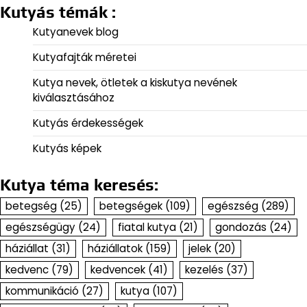
Kutyás témák :
Kutyanevek blog
Kutyafajták méretei
Kutya nevek, ötletek a kiskutya nevének
kiválasztásához
Kutyás érdekességek
Kutyás képek
Kutya téma keresés:
betegség
(25)
betegségek
(109)
egészség
(289)
egészségügy
(24)
fiatal kutya
(21)
gondozás
(24)
háziállat
(31)
háziállatok
(159)
jelek
(20)
kedvenc
(79)
kedvencek
(41)
kezelés
(37)
kommunikáció
(27)
kutya
(107)