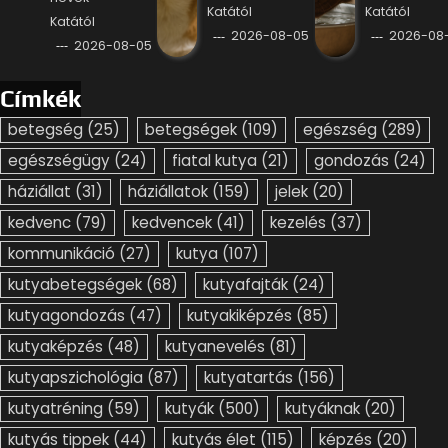
Katától
Katától
Katától
2026-08-05
2026-08
2026-08-05
Címkék
betegség
(25)
betegségek
(109)
egészség
(289)
egészségügy
(24)
fiatal kutya
(21)
gondozás
(24)
háziállat
(31)
háziállatok
(159)
jelek
(20)
kedvenc
(79)
kedvencek
(41)
kezelés
(37)
kommunikáció
(27)
kutya
(107)
kutyabetegségek
(68)
kutyafajták
(24)
kutyagondozás
(47)
kutyakiképzés
(85)
kutyaképzés
(48)
kutyanevelés
(81)
kutyapszichológia
(87)
kutyatartás
(156)
kutyatréning
(59)
kutyák
(500)
kutyáknak
(20)
kutyás tippek
(44)
kutyás élet
(115)
képzés
(20)