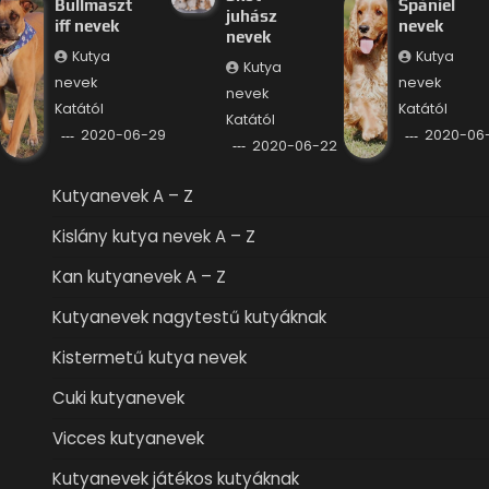
Bullmaszt
Spániel
juhász
iff nevek
nevek
nevek
Kutya
Kutya
Kutya
nevek
nevek
nevek
Katától
Katától
Katától
2020-06-29
2020-06-
2020-06-22
Kutyanevek A – Z
Kislány kutya nevek A – Z
Kan kutyanevek A – Z
Kutyanevek nagytestű kutyáknak
Kistermetű kutya nevek
Cuki kutyanevek
Vicces kutyanevek
Kutyanevek játékos kutyáknak