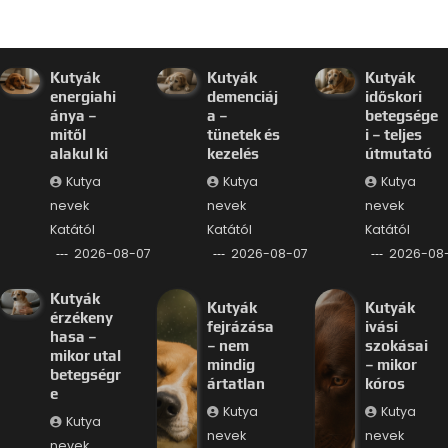
Kutyák
Kutyák
Kutyák
energiahi
demenciáj
időskori
ánya –
a –
betegsége
mitől
tünetek és
i – teljes
alakul ki
kezelés
útmutató
Kutya
Kutya
Kutya
nevek
nevek
nevek
Katától
Katától
Katától
2026-08-07
2026-08-07
2026-08
Kutyák
Kutyák
Kutyák
érzékeny
fejrázása
ivási
hasa –
– nem
szokásai
mikor utal
mindig
– mikor
betegségr
ártatlan
kóros
e
Kutya
Kutya
Kutya
nevek
nevek
nevek