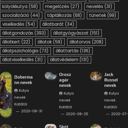
kölyökkutya
(58)
megelőzés
(27)
nevelés
(31)
szocializáció
(44)
táplálkozás
(68)
tünetek
(99)
viselkedés
(54)
állatbarát
(34)
állatgondozás
(393)
állatgyógyászat
(151)
állatkert
(22)
állatok
(59)
állatorvos
(208)
állatpszichológia
(73)
állattartás
(136)
állatviselkedés
(31)
állatvédelem
(131)
Orosz
Jack
Doberma
agár
Russel
nn nevek
nevek
nevek
Kutya
Kutya
Kutya
nevek
nevek
nevek
Katától
Katától
Katától
2020-08-31
2020-08-25
2020-07
Skót