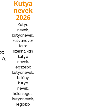
Kutya
Skip
to
nevek
content
2026
Kutya
nevek,
kutyanevek,
kutyanevek
fajta
szerint, kan
kutya
nevek,
legszebb
kutyanevek,
kislány
kutya
nevek,
különleges
kutyanevek,
legjobb