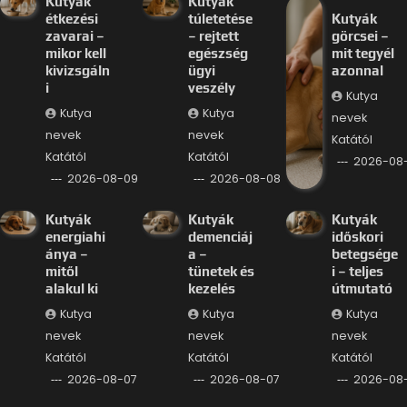
Kutyák
Kutyák
étkezési
túletetése
Kutyák
zavarai –
– rejtett
görcsei –
mikor kell
egészség
mit tegyél
kivizsgáln
ügyi
azonnal
i
veszély
Kutya
Kutya
Kutya
nevek
nevek
nevek
Katától
Katától
Katától
2026-08
2026-08-09
2026-08-08
Kutyák
Kutyák
Kutyák
energiahi
demenciáj
időskori
ánya –
a –
betegsége
mitől
tünetek és
i – teljes
alakul ki
kezelés
útmutató
Kutya
Kutya
Kutya
nevek
nevek
nevek
Katától
Katától
Katától
2026-08-07
2026-08-07
2026-08