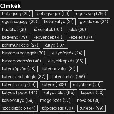
Címkék
betegség
(25)
betegségek
(110)
egészség
(290)
egészségügy
(25)
fiatal kutya
(21)
gondozás
(24)
háziállat
(31)
háziállatok
(161)
jelek
(20)
kedvenc
(79)
kedvencek
(41)
kezelés
(37)
kommunikáció
(27)
kutya
(107)
kutyabetegségek
(70)
kutyafajták
(24)
kutyagondozás
(48)
kutyakiképzés
(85)
kutyaképzés
(48)
kutyanevelés
(81)
kutyapszichológia
(87)
kutyatartás
(156)
kutyatréning
(59)
kutyák
(503)
kutyáknak
(20)
kutyás tippek
(44)
kutyás élet
(115)
képzés
(20)
kölyökkutya
(58)
megelőzés
(27)
nevelés
(31)
szocializáció
(44)
táplálkozás
(70)
tünetek
(99)