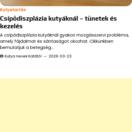
Kutyatartás
Csípődiszplázia kutyáknál – tünetek és
kezelés
A csípődiszplázia kutyáknál gyakori mozgásszervi probléma,
amely fájdalmat és sántaságot okozhat. Cikkünkben
bemutatjuk a betegség…
Kutya nevek Katától
2026-03-23