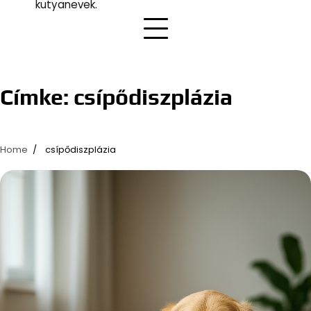
kutyanevek.
Címke:
csípődiszplázia
Home
csípődiszplázia