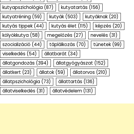
kutyapszichológia
(87)
kutyatartás
(156)
kutyatréning
(59)
kutyák
(503)
kutyáknak
(20)
kutyás tippek
(44)
kutyás élet
(115)
képzés
(20)
kölyökkutya
(58)
megelőzés
(27)
nevelés
(31)
szocializáció
(44)
táplálkozás
(70)
tünetek
(99)
viselkedés
(54)
állatbarát
(34)
állatgondozás
(394)
állatgyógyászat
(152)
állatkert
(23)
állatok
(59)
állatorvos
(210)
állatpszichológia
(73)
állattartás
(136)
állatviselkedés
(31)
állatvédelem
(131)