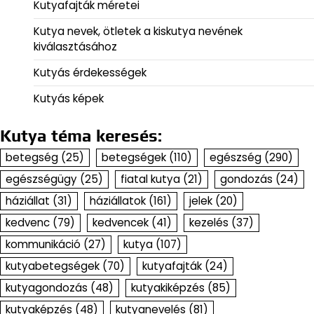
Kutyafajták méretei
Kutya nevek, ötletek a kiskutya nevének
kiválasztásához
Kutyás érdekességek
Kutyás képek
Kutya téma keresés:
betegség
(25)
betegségek
(110)
egészség
(290)
egészségügy
(25)
fiatal kutya
(21)
gondozás
(24)
háziállat
(31)
háziállatok
(161)
jelek
(20)
kedvenc
(79)
kedvencek
(41)
kezelés
(37)
kommunikáció
(27)
kutya
(107)
kutyabetegségek
(70)
kutyafajták
(24)
kutyagondozás
(48)
kutyakiképzés
(85)
kutyaképzés
(48)
kutyanevelés
(81)