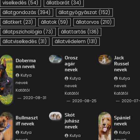
viselkedés
(54)
állatbarát
(34)
állatgondozás
(394)
állatgyógyászat
(152)
állatkert
(23)
állatok
(59)
állatorvos
(210)
állatpszichológia
(73)
állattartás
(136)
állatviselkedés
(31)
állatvédelem
(131)
Orosz
Jack
Doberma
agár
Russel
nn nevek
nevek
nevek
Kutya
Kutya
Kutya
nevek
nevek
nevek
Katától
Katától
Katától
2020-08-31
2020-08-25
2020-07
Skót
Bullmaszt
Spániel
juhász
iff nevek
nevek
nevek
Kutya
Kutya
Kutya
nevek
nevek