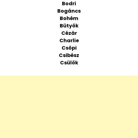
Bodri
Bogáncs
Bohém
Bütyök
Cézár
Charlie
Csöpi
Csibész
Csülök