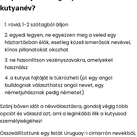
kutyanév?
rövid, 1-2 szótagból álljon
egyedi legyen, ne egyezzen meg a veled egy
háztartásban élők, esetleg közeli ismerősök nevével,
kínos pillanatokat okozhat
ne hasonlítson vezényszavakra, amelyeket
használsz
a kutyus fajtáját is tükrözheti (pl. egy angol
bulldognak választhatsz angol nevet, egy
németjuhásznak pedig németet)
Szánj bőven időt a névválasztásra, gondolj végig több
opciót és válaszd azt, ami a leginkább illik a kutyusod
személyiségéhez!
Összeállítottunk egy listát Uruguay-i cimarrón nevekből,