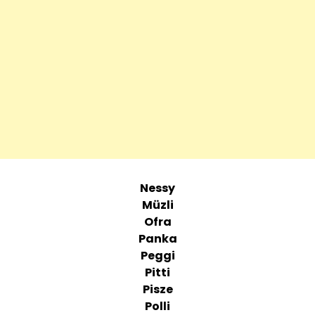
Nessy
Müzli
Ofra
Panka
Peggi
Pitti
Pisze
Polli