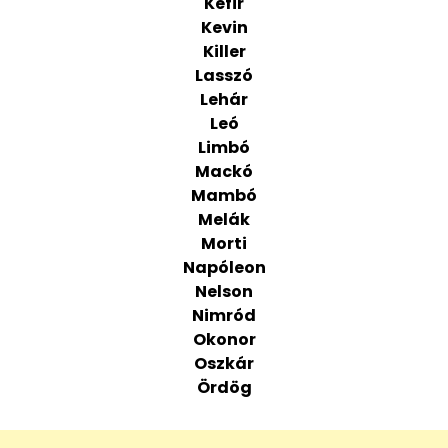
Kefir
Kevin
Killer
Lasszó
Lehár
Leó
Limbó
Mackó
Mambó
Melák
Morti
Napóleon
Nelson
Nimród
Okonor
Oszkár
Ördög