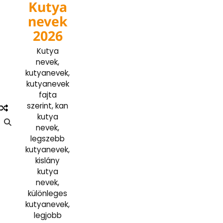
Kutya
Skip
to
nevek
content
2026
Kutya
nevek,
kutyanevek,
kutyanevek
fajta
szerint, kan
kutya
nevek,
legszebb
kutyanevek,
kislány
kutya
nevek,
különleges
kutyanevek,
legjobb