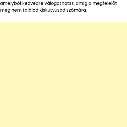
amelyből kedvedre válogathatsz, amíg a megfelelőt
meg nem találod kiskutyusod számára.