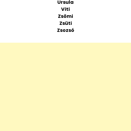
Ursula
Viti
Zsömi
Zsüti
Zsozsó