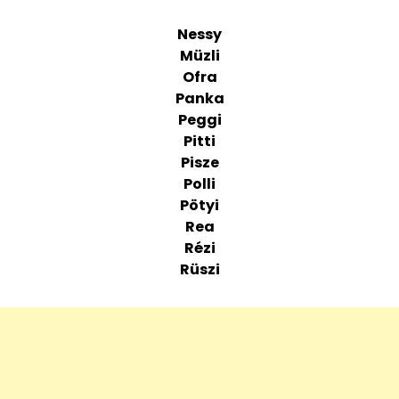
Nessy
Müzli
Ofra
Panka
Peggi
Pitti
Pisze
Polli
Pötyi
Rea
Rézi
Rüszi