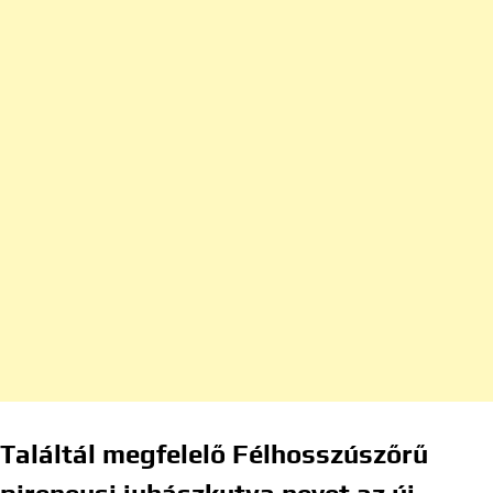
Találtál megfelelő Félhosszúszőrű