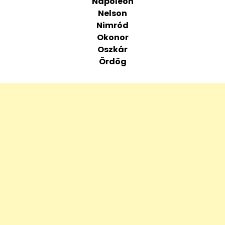
Napóleon
Nelson
Nimród
Okonor
Oszkár
Ördög