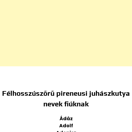
Félhosszúszőrű pireneusi juhászkutya
nevek fiúknak
Ádáz
Adolf