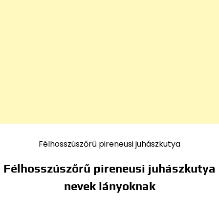
Félhosszúszőrű pireneusi juhászkutya
Félhosszúszőrű pireneusi juhászkutya
nevek lányoknak