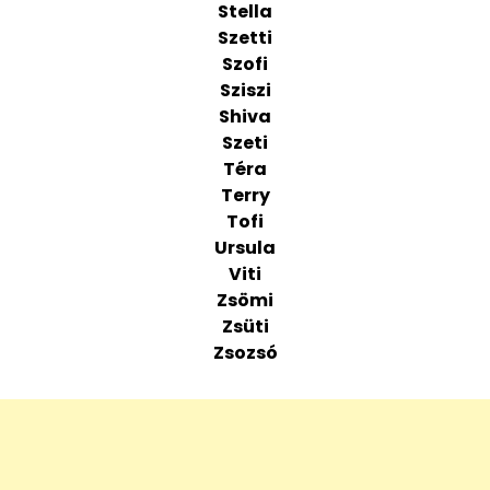
Stella
Szetti
Szofi
Sziszi
Shiva
Szeti
Téra
Terry
Tofi
Ursula
Viti
Zsömi
Zsüti
Zsozsó