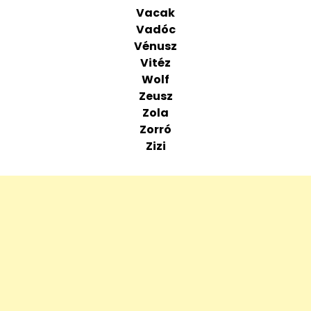
Vacak
Vadóc
Vénusz
Vitéz
Wolf
Zeusz
Zola
Zorró
Zizi