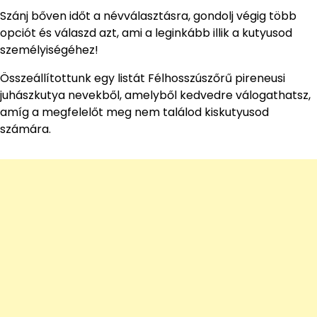
Szánj bőven időt a névválasztásra, gondolj végig több
opciót és válaszd azt, ami a leginkább illik a kutyusod
személyiségéhez!
Összeállítottunk egy listát Félhosszúszőrű pireneusi
juhászkutya nevekből, amelyből kedvedre válogathatsz,
amíg a megfelelőt meg nem találod kiskutyusod
számára.