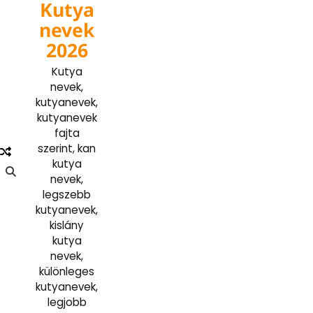
Kutya
Skip
to
nevek
content
2026
Kutya
nevek,
kutyanevek,
kutyanevek
fajta
szerint, kan
kutya
nevek,
legszebb
kutyanevek,
kislány
kutya
nevek,
különleges
kutyanevek,
legjobb