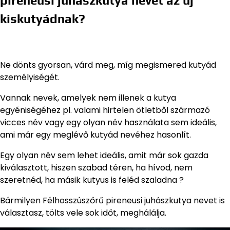
pireneusi juhászkutya nevet az új
kiskutyádnak?
Ne dönts gyorsan, várd meg, míg megismered kutyád
személyiségét.
Vannak nevek, amelyek nem illenek a kutya
egyéniségéhez pl. valami hirtelen ötletből származó
vicces név vagy egy olyan név használata sem ideális,
ami már egy meglévő kutyád nevéhez hasonlít.
Egy olyan név sem lehet ideális, amit már sok gazda
kiválasztott, hiszen szabad téren, ha hívod, nem
szeretnéd, ha másik kutyus is feléd szaladna ?
Bármilyen Félhosszúszőrű pireneusi juhászkutya nevet is
választasz, tölts vele sok időt, meghálálja.