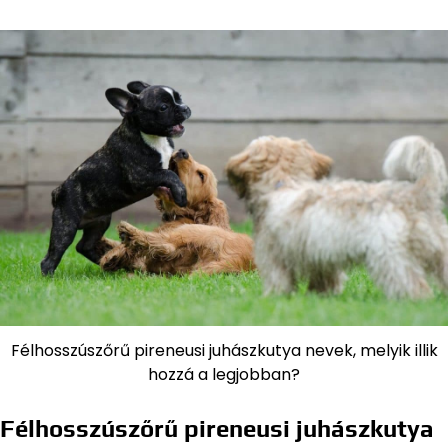
Félhosszúszőrű pireneusi juhászkutya nevek, melyik illik
hozzá a legjobban?
Félhosszúszőrű pireneusi juhászkutya