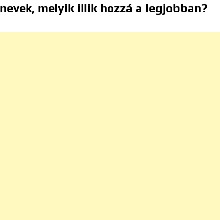
nevek, melyik illik hozzá a legjobban?