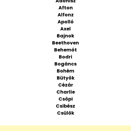
Adonisz
Afton
Alfonz
Apolló
Axel
Bajnok
Beethoven
Behemót
Bodri
Bogáncs
Bohém
Bütyök
Cézár
Charlie
Csöpi
Csibész
Csülök