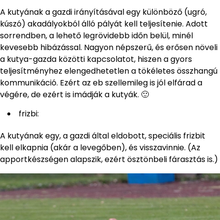
A kutyának a gazdi irányításával egy különböző (ugró,
kúszó) akadályokból álló pályát kell teljesítenie. Adott
sorrendben, a lehető legrövidebb időn belül, minél
kevesebb hibázással. Nagyon népszerű, és erősen növeli
a kutya-gazda közötti kapcsolatot, hiszen a gyors
teljesítményhez elengedhetetlen a tökéletes összhangú
kommunikáció. Ezért az eb szellemileg is jól elfárad a
végére, de ezért is imádják a kutyák. 🙂
frizbi:
A kutyának egy, a gazdi által eldobott, speciális frizbit
kell elkapnia (akár a levegőben), és visszavinnie. (Az
apportkészségen alapszik, ezért ösztönbeli fárasztás is.)