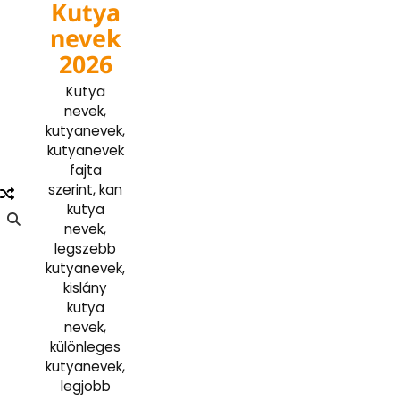
Kutya
Skip
to
nevek
content
2026
Kutya
nevek,
kutyanevek,
kutyanevek
fajta
szerint, kan
kutya
nevek,
legszebb
kutyanevek,
kislány
kutya
nevek,
különleges
kutyanevek,
legjobb