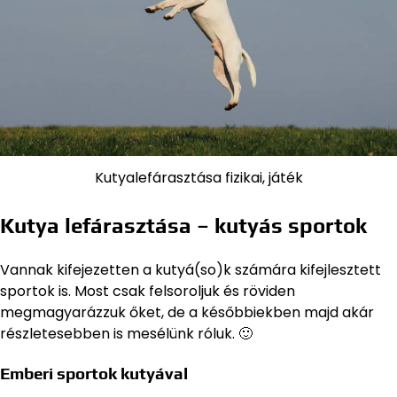
Kutyalefárasztása fizikai, játék
Kutya lefárasztása – kutyás sportok
Vannak kifejezetten a kutyá(so)k számára kifejlesztett
sportok is. Most csak felsoroljuk és röviden
megmagyarázzuk őket, de a későbbiekben majd akár
részletesebben is mesélünk róluk. 🙂
Emberi sportok kutyával