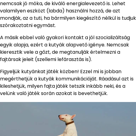
nemcsak jó móka, de kiváló energialevezető is. Lehet
valamilyen eszközt (labda) használni hozzá, de azt
mondják, az a tuti, ha bármilyen kiegészítő nélkül is tudjuk
szórakoztatni egymást.
A másik ebbel való gyakori kontakt a jól szocializáltság
egyik alapja, ezért a kutyák alapvető igénye. Nemcsak
kieresztik vele a gőzt, de megtanulják értelmezni a
fajtársak jeleit (szellemi lefárasztás is).
Figyeljük kutyánkat játék közben! Ezzel mi is jobban
megérthetjük a kutyák kommunikációját. Ráadásul azt is
kileshetjük, milyen fajta játék tetszik inkább neki, és a
velünk való játék során azokat is bevethetjük.