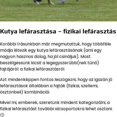
Kutya lefárasztása – fizikai lefárasztás
Korábbi írásunkban már megmutattuk, hogy többféle
módja létezik egy kutya lefárasztásának (ami egy
nagyon hasznos dolog, ha jól csináljuk). Most
beszélgessünk kicsit a legegyszerűbb(nek tűnő)
fajtájáról: a fizikai lefárasztásról.
Azt mindenképpen fontos leszögezni, hogy az igazán jó
lefárasztások általában a fajták (fizikai, szellemi,
ösztönbeli) kombinációi.
Mivel mi, emberek, szeretünk mindent kategorizálni, a
fizikai lefárasztást további alcsoportokra lehet osztani.
🙂