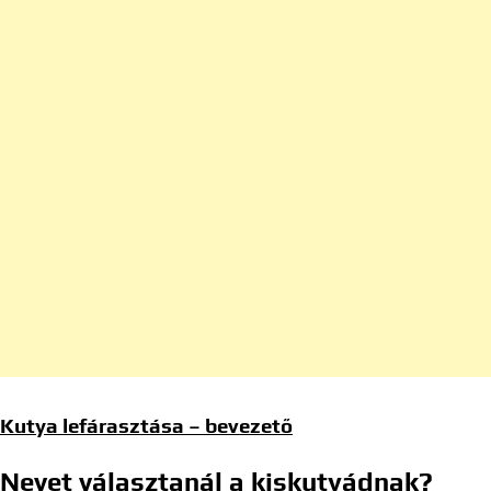
Kutya lefárasztása – bevezető
Nevet választanál a kiskutyádnak?