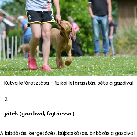
Kutya lefárasztása – fizikai lefárasztás, séta a gazdival
játék (gazdival, fajtárssal)
A labdázás, kergetőzés, bújócskázás, birkózás a gazdival