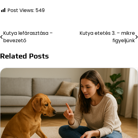
Post Views:
549
Kutya lefárasztása –
Kutya etetés 3. – mikre
Bejegyzés
bevezető
figyeljünk
navigáció
Related Posts