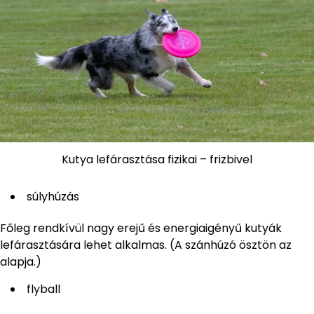
Kutya lefárasztása fizikai – frizbivel
súlyhúzás
Főleg rendkívül nagy erejű és energiaigényű kutyák
lefárasztására lehet alkalmas. (A szánhúzó ösztön az
alapja.)
flyball