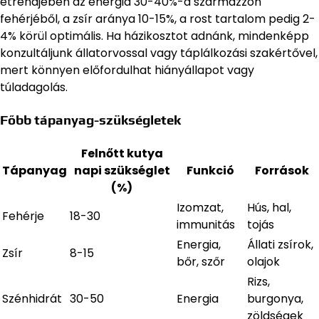
étrendjében az energia 30-40%-a származzon
fehérjéből, a zsír aránya 10-15%, a rost tartalom pedig 2-
4% körül optimális. Ha házikosztot adnánk, mindenképp
konzultáljunk állatorvossal vagy táplálkozási szakértővel,
mert könnyen előfordulhat hiányállapot vagy
túladagolás.
Főbb tápanyag-szükségletek
Felnőtt kutya
Tápanyag
napi szükséglet
Funkció
Források
(%)
Izomzat,
Hús, hal,
Fehérje
18-30
immunitás
tojás
Energia,
Állati zsírok,
Zsír
8-15
bőr, szőr
olajok
Rizs,
Szénhidrát
30-50
Energia
burgonya,
zöldségek