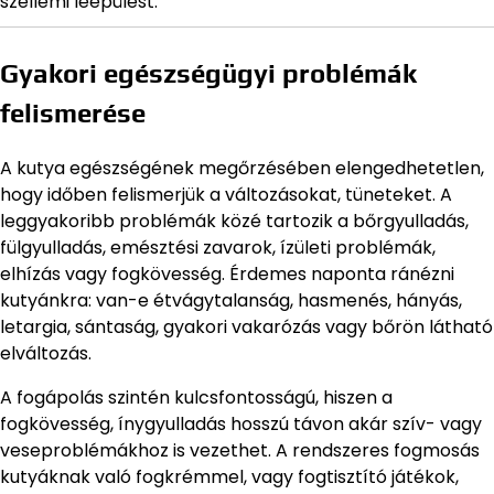
szellemi leépülést.
Gyakori egészségügyi problémák
felismerése
A kutya egészségének megőrzésében elengedhetetlen,
hogy időben felismerjük a változásokat, tüneteket. A
leggyakoribb problémák közé tartozik a bőrgyulladás,
fülgyulladás, emésztési zavarok, ízületi problémák,
elhízás vagy fogkövesség. Érdemes naponta ránézni
kutyánkra: van-e étvágytalanság, hasmenés, hányás,
letargia, sántaság, gyakori vakarózás vagy bőrön látható
elváltozás.
A fogápolás szintén kulcsfontosságú, hiszen a
fogkövesség, ínygyulladás hosszú távon akár szív- vagy
veseproblémákhoz is vezethet. A rendszeres fogmosás
kutyáknak való fogkrémmel, vagy fogtisztító játékok,