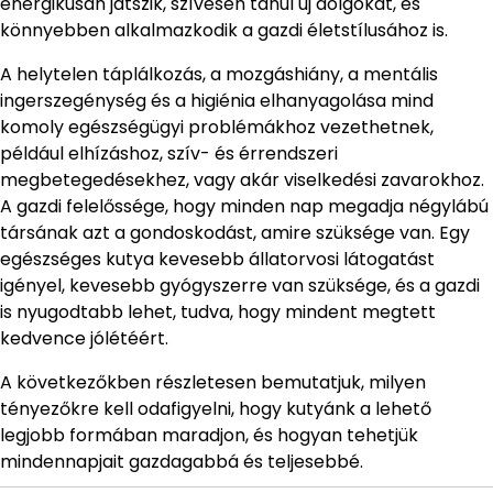
energikusan játszik, szívesen tanul új dolgokat, és
könnyebben alkalmazkodik a gazdi életstílusához is.
A helytelen táplálkozás, a mozgáshiány, a mentális
ingerszegénység és a higiénia elhanyagolása mind
komoly egészségügyi problémákhoz vezethetnek,
például elhízáshoz, szív- és érrendszeri
megbetegedésekhez, vagy akár viselkedési zavarokhoz.
A gazdi felelőssége, hogy minden nap megadja négylábú
társának azt a gondoskodást, amire szüksége van. Egy
egészséges kutya kevesebb állatorvosi látogatást
igényel, kevesebb gyógyszerre van szüksége, és a gazdi
is nyugodtabb lehet, tudva, hogy mindent megtett
kedvence jólétéért.
A következőkben részletesen bemutatjuk, milyen
tényezőkre kell odafigyelni, hogy kutyánk a lehető
legjobb formában maradjon, és hogyan tehetjük
mindennapjait gazdagabbá és teljesebbé.