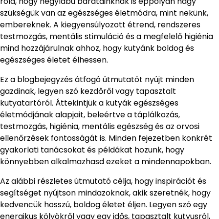
róla, hogy négylábú barátainknak is éppolyan nagy
szükségük van az egészséges életmódra, mint nekünk,
embereknek. A kiegyensúlyozott étrend, rendszeres
testmozgás, mentális stimuláció és a megfelelő higiénia
mind hozzájárulnak ahhoz, hogy kutyánk boldog és
egészséges életet élhessen.
Ez a blogbejegyzés átfogó útmutatót nyújt minden
gazdinak, legyen szó kezdőről vagy tapasztalt
kutyatartóról. Áttekintjük a kutyák egészséges
életmódjának alapjait, beleértve a táplálkozás,
testmozgás, higiénia, mentális egészség és az orvosi
ellenőrzések fontosságát is. Minden fejezetben konkrét
gyakorlati tanácsokat és példákat hozunk, hogy
könnyebben alkalmazhasd ezeket a mindennapokban.
Az alábbi részletes útmutató célja, hogy inspirációt és
segítséget nyújtson mindazoknak, akik szeretnék, hogy
kedvencük hosszú, boldog életet éljen. Legyen szó egy
energikus kölyökről vagy egy idős, tapasztalt kutyusról,