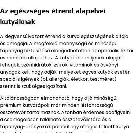
Az egészséges étrend alapelvei
kutyáknak
A kiegyensúlyozott étrend a kutya egészségének alfája
és omegája. A megfelelő mennyiségű és minőségű
tápanyag biztosítása elengedhetetlen az optimális fizikai
és mentális állapothoz. A kutyák étrendjének alapját
fehérjék, szénhidrátok, zsírok, vitaminok és ásványi
anyagok kell, hogy adják, melyeket egyes kutyák esetén
speciális igények (pl. allergiák, életkor, testméret)
szerint is szükséges igazítani.
Általánosságban elmondható, hogy a jó minőségű,
prémium kutyatápok már minden létfontosságú
összetevőt tartalmaznak. Azonban érdemes odafigyelni
a csomagoláson található összetevőlistára és a
tápanyag-arányokra: például egy átlagos felnőtt kutya