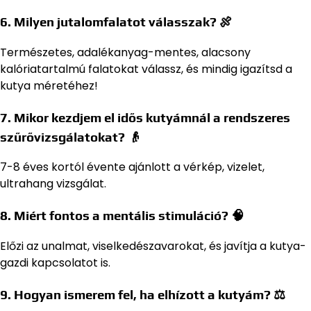
6. Milyen jutalomfalatot válasszak? 🍖
Természetes, adalékanyag-mentes, alacsony
kalóriatartalmú falatokat válassz, és mindig igazítsd a
kutya méretéhez!
7. Mikor kezdjem el idős kutyámnál a rendszeres
szűrővizsgálatokat? 👴
7-8 éves kortól évente ajánlott a vérkép, vizelet,
ultrahang vizsgálat.
8. Miért fontos a mentális stimuláció? 🧠
Előzi az unalmat, viselkedészavarokat, és javítja a kutya-
gazdi kapcsolatot is.
9. Hogyan ismerem fel, ha elhízott a kutyám? ⚖️