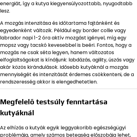
energiát, így a kutya kiegyensúlyozottabb, nyugodtabb
lesz.
A mozgás intenzitása és időtartama fajtánként és
egyedenként változik. Például egy border collie vagy
labrador napi 1-2 óra aktív mozgást igényel, míg egy
mopsz vagy tacskó kevesebbel is beéri. Fontos, hogy a
mozgás ne csak séta legyen, hanem változatos
elfoglaltságokat is kínáljunk: labdázás, agility, úszás vagy
akár közös kirándulások. Idősebb kutyáknál a mozgás
mennyiségét és intenzitását érdemes csökkenteni, de a
rendszeresség akkor is elengedhetetlen.
Megfelelő testsúly fenntartása
kutyáknál
Az elhízás a kutyák egyik leggyakoribb egészségügyi
problémája, amely számos betegség előszobája lehet,