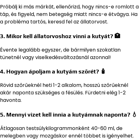
Próbálj ki más márkát, ellenőrizd, hogy nincs-e romlott a
táp, és figyeld, nem betegség miatt nincs-e étvágya. Ha
a probléma tartós, keresd fel az állatorvost.
3. Mikor kell állatorvoshoz vinni a kutyát? 🏥
Évente legalább egyszer, de bármilyen szokatlan
tünetnél vagy viselkedésváltozásnál azonnal!
4. Hogyan ápoljam a kutyám szőrét? 🧴
Rövid szőrűeknél heti 1-2 alkalom, hosszú szőrűeknél
akár naponta szükséges a fésülés. Fürdetni elég 1-2
havonta.
5. Mennyi vizet kell innia a kutyámnak naponta? 💧
Átlagosan testsúlykilogrammonként 40-60 ml, de
melegben vagy mozgáskor ennél többet is igényelhet.