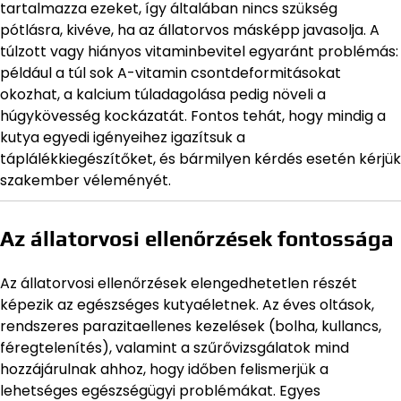
tartalmazza ezeket, így általában nincs szükség
pótlásra, kivéve, ha az állatorvos másképp javasolja. A
túlzott vagy hiányos vitaminbevitel egyaránt problémás:
például a túl sok A-vitamin csontdeformitásokat
okozhat, a kalcium túladagolása pedig növeli a
húgykövesség kockázatát. Fontos tehát, hogy mindig a
kutya egyedi igényeihez igazítsuk a
táplálékkiegészítőket, és bármilyen kérdés esetén kérjük
szakember véleményét.
Az állatorvosi ellenőrzések fontossága
Az állatorvosi ellenőrzések elengedhetetlen részét
képezik az egészséges kutyaéletnek. Az éves oltások,
rendszeres parazitaellenes kezelések (bolha, kullancs,
féregtelenítés), valamint a szűrővizsgálatok mind
hozzájárulnak ahhoz, hogy időben felismerjük a
lehetséges egészségügyi problémákat. Egyes