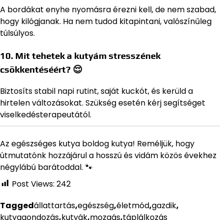
A bordákat enyhe nyomásra érezni kell, de nem szabad,
hogy kilógjanak. Ha nem tudod kitapintani, valószínűleg
túlsúlyos.
10. Mit tehetek a kutyám stresszének
csökkentéséért? 😌
Biztosíts stabil napi rutint, saját kuckót, és kerüld a
hirtelen változásokat. Szükség esetén kérj segítséget
viselkedésterapeutától.
Az egészséges kutya boldog kutya! Reméljük, hogy
útmutatónk hozzájárul a hosszú és vidám közös évekhez
négylábú barátoddal. 🐾
Post Views:
242
Tagged
állattartás
,
egészség
,
életmód
,
gazdik
,
kutyagondozás
,
kutyák
,
mozgás
,
táplálkozás