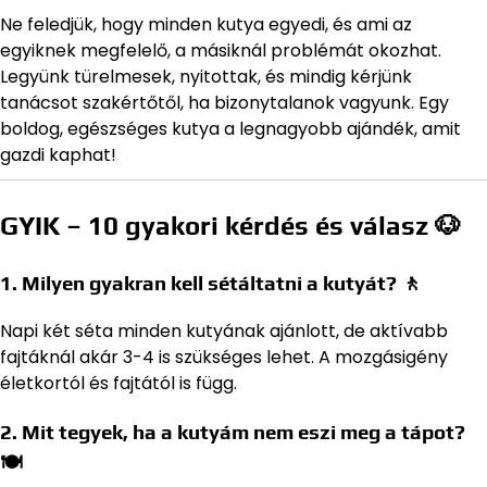
Ne feledjük, hogy minden kutya egyedi, és ami az
egyiknek megfelelő, a másiknál problémát okozhat.
Legyünk türelmesek, nyitottak, és mindig kérjünk
tanácsot szakértőtől, ha bizonytalanok vagyunk. Egy
boldog, egészséges kutya a legnagyobb ajándék, amit
gazdi kaphat!
GYIK – 10 gyakori kérdés és válasz 🐶
1. Milyen gyakran kell sétáltatni a kutyát? 🚶
Napi két séta minden kutyának ajánlott, de aktívabb
fajtáknál akár 3-4 is szükséges lehet. A mozgásigény
életkortól és fajtától is függ.
2. Mit tegyek, ha a kutyám nem eszi meg a tápot?
🍽