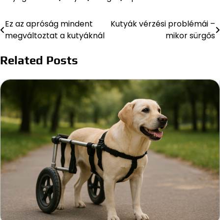
Ez az apróság mindent
Kutyák vérzési problémái –
Bejegyzés
megváltoztat a kutyáknál
mikor sürgős
navigáció
Related Posts