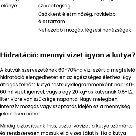
előnye
szívbetegség
Csökkent életminőség, rövidebb
élettartam
Nehezebb mozgás, légzési nehézségek
Hidratáció: mennyi vizet igyon a kutya?
A kutyák szervezetének 60-70%-a víz, ezért a megfelelő
hidratáció elengedhetetlen az egészséges élethez. Egy
átlagos felnőtt kutya testsúlykilogrammonként napi 40-
60 ml vizet igényel, vagyis egy 20 kg-os kutyának 0,8-1,2
liter vízre van szüksége naponta. Nagy melegben,
intenzív mozgás vagy szoptatás idején ez a mennyiség
jelentősen nőhet.
Mindig biztosítsunk friss, tiszta ivóvizet a kutya számára,
és rendszeresen mossuk el a vizes tálat is. Ha a kutya