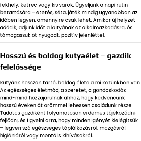
fekhely, ketrec vagy kis sarok. Ügyeljünk a napi rutin
betartására – etetés, séta, játék mindig ugyanabban az
időben legyen, amennyire csak lehet. Amikor új helyzet
adódik, adjunk időt a kutyának az alkalmazkodásra, és
támogassuk őt nyugodt, pozitív jelenléttel.
Hosszú és boldog kutyaélet – gazdik
felelőssége
Kutyánk hosszan tartó, boldog élete a mi kezünkben van.
Az egészséges életmód, a szeretet, a gondoskodás
mind-mind hozzájárulnak ahhoz, hogy kedvencünk
hosszú éveken át örömmel lehessen családunk része.
Tudatos gazdiként folyamatosan érdemes tájékozódni,
fejlődni, és figyelni arra, hogy minden igényét kielégítsük
– legyen szó egészséges táplálkozásról, mozgásról,
higiéniáról vagy mentális kihívásokról.