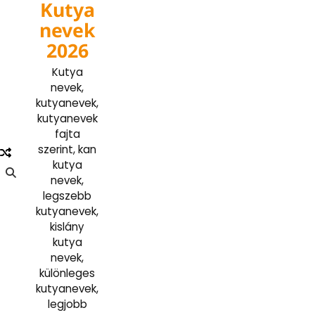
Kutya
Skip
to
nevek
content
2026
Kutya
nevek,
kutyanevek,
kutyanevek
fajta
szerint, kan
kutya
nevek,
legszebb
kutyanevek,
kislány
kutya
nevek,
különleges
kutyanevek,
legjobb