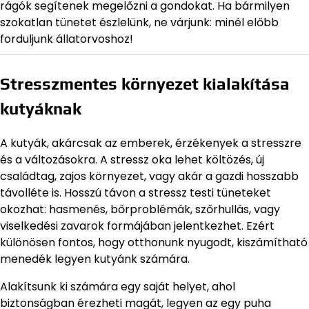
rágók segítenek megelőzni a gondokat. Ha bármilyen
szokatlan tünetet észlelünk, ne várjunk: minél előbb
forduljunk állatorvoshoz!
Stresszmentes környezet kialakítása
kutyáknak
A kutyák, akárcsak az emberek, érzékenyek a stresszre
és a változásokra. A stressz oka lehet költözés, új
családtag, zajos környezet, vagy akár a gazdi hosszabb
távolléte is. Hosszú távon a stressz testi tüneteket
okozhat: hasmenés, bőrproblémák, szőrhullás, vagy
viselkedési zavarok formájában jelentkezhet. Ezért
különösen fontos, hogy otthonunk nyugodt, kiszámítható
menedék legyen kutyánk számára.
Alakítsunk ki számára egy saját helyet, ahol
biztonságban érezheti magát, legyen az egy puha