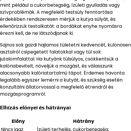
mint például a cukorbetegség, ízületi gyulladás vagy
szívproblémák. A megfelelő testsúly fenntartása
érdekében rendszeresen mérjük a kutya súlyát, és
ellenőrizzük testalkatát: a bordákat enyhe nyomásra
érezni kell, de ne látszódjanak ki.
Sajnos sok gazdi hajlamos túletetni kedvencét, különösen
asztalról csipegetett falatokkal vagy túl sok
jutalomfalattal. Ha kutyánk túlsúlyos, csökkentsük a
kalóriabevitelt, növeljük a mozgást, és válasszunk
alacsonyabb kalóriatartalmú tápot. Érdemes havonta
legalább egyszer lemérni a kutyát, és szükség esetén
konzultálni állatorvossal a megfelelő étrendről és
mozgásprogramról.
Elhízás előnyei és hátrányai
Előny
Hátrány
Nincs igaz
Ízületi terhelés, cukorbetegség,