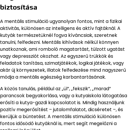
biztosítása
A mentális stimuláció ugyanolyan fontos, mint a fizikai
aktivitás, különösen az intelligens és aktív fajtáknál. A
kutyák természetüknél fogva kíváncsiak, szeretnek
tanulni, felfedezni. Mentális kihívások nélkül könnyen
unatkoznak, ami romboló magatartást, túlzott ugatást
vagy depressziót okozhat. Az egyszerű trükkök és
feladatok tanítása, szimatjátékok, logikai játékok, vagy
akár új környezetek, illatok felfedezése mind nagyszerű
módja a mentális egészség karbantartásának.
A közös tanulás, például az „ül”, „fekszik”, „marad”
parancsok begyakorlása, vagy a kutyaiskola látogatása
erősíti a kutya-gazdi kapcsolatot is. Mindig használjunk
pozitív megerősítést – jutalomfalatot, dicséretet –, és
kerüljük a büntetést. A mentális stimuláció különösen
fontos idősödő kutyáknál is, mert segít megelőzni a