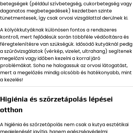
betegségek (például szívbetegség, cukorbetegség vagy
daganatos megbetegedések) kezdetben szinte
tünetmentesek, így csak orvosi vizsgálattal derülnek ki.
A kölyökkutyáknak különösen fontos a rendszeres
kontroll, mert fejlődésük során többféle védőoltásra és
féregtelenítésre van szükségük. Idősödő kutyáknál pedig
a szűrővizsgálatok (vérkép, vizelet, ultrahang) segítenek
megelőzni vagy időben kezelni a korral járó
problémákat. Soha ne halogassuk az orvosi látogatást,
mert a megelőzés mindig olcsóbb és hatékonyabb, mint
a kezelés!
Higiénia és szőrzetápolás lépései
otthon
A higiénia és szőrzetápolás nem csak a kutya esztétikai
megjelenését javítja, hanem egészségvédelmi