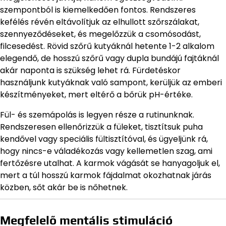
szempontból is kiemelkedően fontos. Rendszeres
kefélés révén eltávolítjuk az elhullott szőrszálakat,
szennyeződéseket, és megelőzzük a csomósodást,
filcesedést. Rövid szőrű kutyáknál hetente 1-2 alkalom
elegendő, de hosszú szőrű vagy dupla bundájú fajtáknál
akár naponta is szükség lehet rá. Fürdetéskor
használjunk kutyáknak való sampont, kerüljük az emberi
készítményeket, mert eltérő a bőrük pH-értéke.
Fül- és szemápolás is legyen része a rutinunknak.
Rendszeresen ellenőrizzük a füleket, tisztítsuk puha
kendővel vagy speciális fültisztítóval, és ügyeljünk rá,
hogy nincs-e váladékozás vagy kellemetlen szag, ami
fertőzésre utalhat. A karmok vágását se hanyagoljuk el,
mert a túl hosszú karmok fájdalmat okozhatnak járás
közben, sőt akár be is nőhetnek.
Megfelelő mentális stimuláció