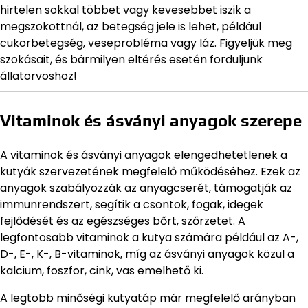
hirtelen sokkal többet vagy kevesebbet iszik a
megszokottnál, az betegség jele is lehet, például
cukorbetegség, veseprobléma vagy láz. Figyeljük meg
szokásait, és bármilyen eltérés esetén forduljunk
állatorvoshoz!
Vitaminok és ásványi anyagok szerepe
A vitaminok és ásványi anyagok elengedhetetlenek a
kutyák szervezetének megfelelő működéséhez. Ezek az
anyagok szabályozzák az anyagcserét, támogatják az
immunrendszert, segítik a csontok, fogak, idegek
fejlődését és az egészséges bőrt, szőrzetet. A
legfontosabb vitaminok a kutya számára például az A-,
D-, E-, K-, B-vitaminok, míg az ásványi anyagok közül a
kalcium, foszfor, cink, vas emelhető ki.
A legtöbb minőségi kutyatáp már megfelelő arányban