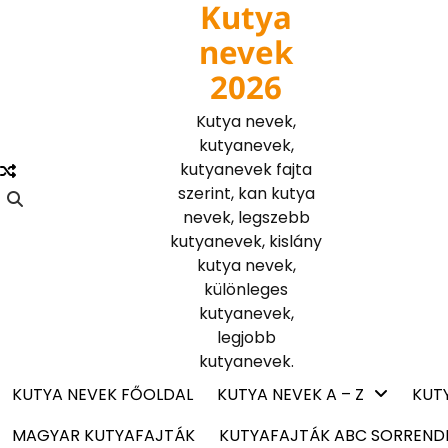
Kutya
Skip
to
nevek
content
2026
Kutya nevek,
kutyanevek,
kutyanevek fajta
szerint, kan kutya
nevek, legszebb
kutyanevek, kislány
kutya nevek,
különleges
kutyanevek,
legjobb
kutyanevek.
KUTYA NEVEK FŐOLDAL
KUTYA NEVEK A – Z
KUT
MAGYAR KUTYAFAJTÁK
KUTYAFAJTÁK ABC SORREND