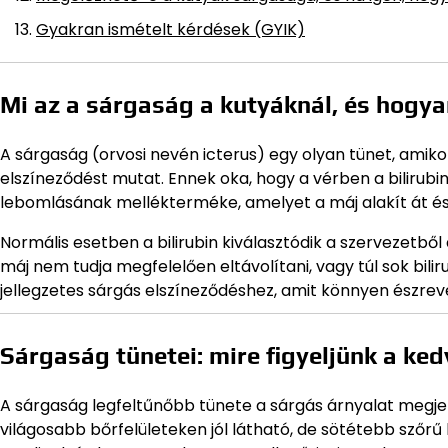
Gyakran ismételt kérdések (GYIK)
Mi az a sárgaság a kutyáknál, és hogyan
A sárgaság (orvosi nevén icterus) egy olyan tünet, amiko
elszíneződést mutat. Ennek oka, hogy a vérben a bilirubi
lebomlásának mellékterméke, amelyet a máj alakít át és 
Normális esetben a bilirubin kiválasztódik a szervezetb
máj nem tudja megfelelően eltávolítani, vagy túl sok bili
jellegzetes sárgás elszíneződéshez, amit könnyen észrev
Sárgaság tünetei: mire figyeljünk a ke
A sárgaság legfeltűnőbb tünete a sárgás árnyalat megje
világosabb bőrfelületeken jól látható, de sötétebb szőrű