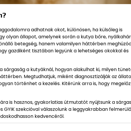
n?
ggodalomra adhatnak okot, különösen, ha külsőleg is
egy olyan állapot, amelynek során a kutya bőre, nyálkahár
em önálló betegség, hanem valamilyen háttérben meghúzó
ogy gazdiként tisztában legyünk a lehetséges okokkal és
 a sárgaság a kutyáknál, hogyan alakulhat ki, milyen tüne
áttérben. Megtudhatjuk, miként diagnosztizálják az állat
hogyan történhet a kezelés. Kitérünk arra is, hogy megelő
ra is hasznos, gyakorlatias útmutatót nyújtsunk a sárga
es GYIK szekcióval válaszolunk a leggyakrabban felmerül
ndoskodhasson kedvencéről.