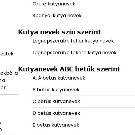
Orosz kutyanevek
Spanyol kutya nevek
Kutya nevek szín szerint
Legnépszerűbb fehér kutya nevek
Legnépszerűbb fekete kutya nevek
testek
Kutyanevek ABC betűk szerint
 okból a
A, Á betűs kutyanevek
t a
zén.
B betűs kutyanevek
C betűs kutyanevek
D betűs kutyanevek
A
E betűs kutyanevek
A