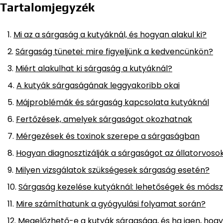
Tartalomjegyzék
Mi az a sárgaság a kutyáknál, és hogyan alakul ki?
Sárgaság tünetei: mire figyeljünk a kedvencünkön?
Miért alakulhat ki sárgaság a kutyáknál?
A kutyák sárgaságának leggyakoribb okai
Májproblémák és sárgaság kapcsolata kutyáknál
Fertőzések, amelyek sárgaságot okozhatnak
Mérgezések és toxinok szerepe a sárgaságban
Hogyan diagnosztizálják a sárgaságot az állatorvoso
Milyen vizsgálatok szükségesek sárgaság esetén?
Sárgaság kezelése kutyáknál: lehetőségek és móds
Mire számíthatunk a gyógyulási folyamat során?
Megelőzhető-e a kutyák sárgasága, és ha igen, hog