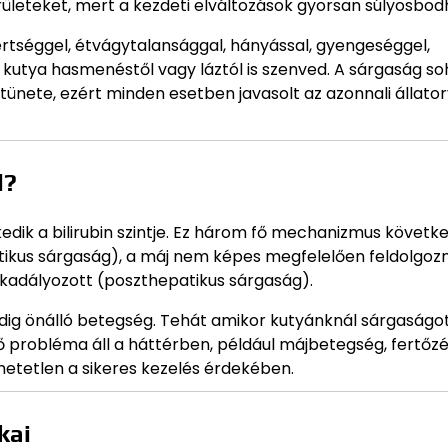
ületeket, mert a kezdeti elváltozások gyorsan súlyosbod
ertséggel, étvágytalansággal, hányással, gyengeséggel,
y a kutya hasmenéstől vagy láztól is szenved. A sárgaság 
ünete, ezért minden esetben javasolt az azonnali állator
l?
dik a bilirubin szintje. Ez három fő mechanizmus követk
tikus sárgaság), a máj nem képes megfelelően feldolgozn
 akadályozott (poszthepatikus sárgaság).
edig önálló betegség. Tehát amikor kutyánknál sárgaságo
ső probléma áll a háttérben, például májbetegség, fertőzé
hetetlen a sikeres kezelés érdekében.
kai