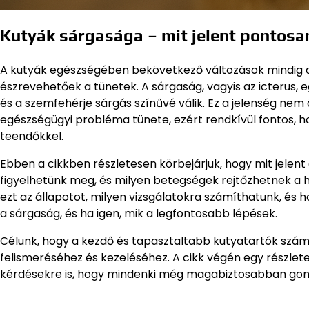
Kutyák sárgasága – mit jelent pontosa
A kutyák egészségében bekövetkező változások mindig a
észrevehetőek a tünetek. A sárgaság, vagyis az icterus, 
és a szemfehérje sárgás színűvé válik. Ez a jelenség n
egészségügyi probléma tünete, ezért rendkívül fontos, h
teendőkkel.
Ebben a cikkben részletesen körbejárjuk, hogy mit jelent
figyelhetünk meg, és milyen betegségek rejtőzhetnek a h
ezt az állapotot, milyen vizsgálatokra számíthatunk, és 
a sárgaság, és ha igen, mik a legfontosabb lépések.
Célunk, hogy a kezdő és tapasztaltabb kutyatartók számá
felismeréséhez és kezeléséhez. A cikk végén egy részlet
kérdésekre is, hogy mindenki még magabiztosabban go