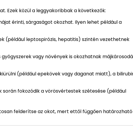
t. Ezek közül a leggyakoribbak a következők:
at érinti, sárgaságot okozhat. Ilyen lehet például a
ek (például leptospirózis, hepatitis) szintén vezethetnek
 gyógyszerek vagy növények is okozhatnak májkárosodá
ürülni (például epekövek vagy daganat miatt), a bilirubi
 során fokozódik a vörösvértestek szétesése (például
tosan felderítse az okot, mert ettől függően határozhat