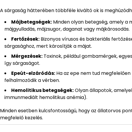
A sárgaság hátterében többféle kiváltó ok is meghúzódha
Májbetegségek:
Minden olyan betegség, amely a máj
májgyulladás, májzsugor, daganat vagy májkárosodás.
Fertőzések:
Bizonyos vírusos és bakteriális fertőzés
sárgasághoz, mert károsítják a májat.
Mérgezések:
Toxinok, például gombamérgek, egyes
így sárgaságot.
Epeút-elzáródás:
Ha az epe nem tud megfelelően ki
felhalmozódik a vérben.
Hemolitikus betegségek:
Olyan állapotok, amelyek
immunmediált hemolitikus anémia).
Minden esetben kulcsfontosságú, hogy az állatorvos pon
megfelelő kezelés.