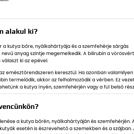
 alakul ki?
r a kutya bőre, nyálkahártyája és a szemfehérje sárgás
n nevű anyag szintje megemelkedik. A bilirubin a vörösvér
választ ki az epével.
ől az emésztőrendszeren keresztül. Ha azonban valamilyen
rubin termelődik, akkor az felhalmozódik a vérben. Ez veze
ehetünk a kutya ínyén, szemfehérjén vagy a fül belső rés
dvencünkön?
lenése a kutya bőrén, nyálkahártyáján és szemfehérjén. 
 kutyák esetén is észrevehető a szemekben és a szájban. 