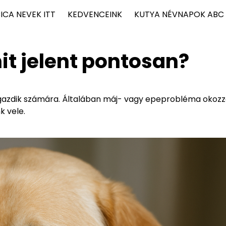
ICA NEVEK ITT
KEDVENCEINK
KUTYA NÉVNAPOK ABC
t jelent pontosan?
 a gazdik számára. Általában máj- vagy epeprobléma okozz
k vele.