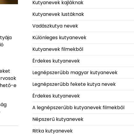
Kutyanevek kajláknak
Kutyanevek lustáknak
Vadászkutya nevek
Különleges kutyanevek
tyája
dó
Kutyanevek filmekből
Érdekes kutyanevek
teket
Legnépszerűbb magyar kutyanevek
orvosok
Legnépszerűbb fekete kutya nevek
zhető-e
Érdekes kutyanevek
ság
A legnépszerűbb kutyanevek filmekből
ő
Népszerű kutyanevek
Ritka kutyanevek