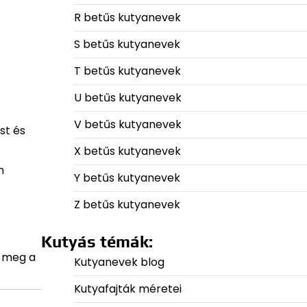
R betűs kutyanevek
S betűs kutyanevek
T betűs kutyanevek
U betűs kutyanevek
V betűs kutyanevek
st és
X betűs kutyanevek
n
Y betűs kutyanevek
Z betűs kutyanevek
Kutyás témák:
ó meg a
Kutyanevek blog
Kutyafajták méretei