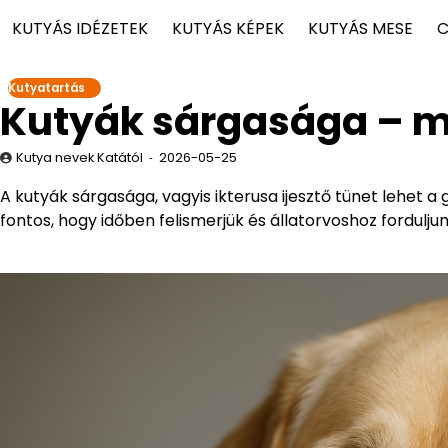
KUTYÁS IDÉZETEK
KUTYÁS KÉPEK
KUTYÁS MESE
C
Kutyatartás
Kutyák sárgasága – mi
Kutya nevek Katától
2026-05-25
A kutyák sárgasága, vagyis ikterusa ijesztő tünet lehet
fontos, hogy időben felismerjük és állatorvoshoz forduljun