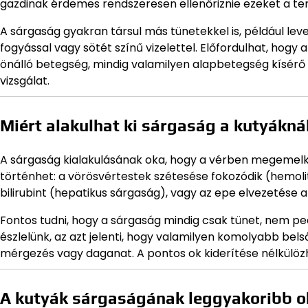
gazdinak érdemes rendszeresen ellenőriznie ezeket a ter
A sárgaság gyakran társul más tünetekkel is, például lev
fogyással vagy sötét színű vizelettel. Előfordulhat, hog
önálló betegség, mindig valamilyen alapbetegség kísérő t
vizsgálat.
Miért alakulhat ki sárgaság a kutyákná
A sárgaság kialakulásának oka, hogy a vérben megemelke
történhet: a vörösvértestek szétesése fokozódik (hemoli
bilirubint (hepatikus sárgaság), vagy az epe elvezetése
Fontos tudni, hogy a sárgaság mindig csak tünet, nem p
észlelünk, az azt jelenti, hogy valamilyen komolyabb bel
mérgezés vagy daganat. A pontos ok kiderítése nélkülöz
A kutyák sárgaságának leggyakoribb o