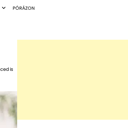
PÓRÁZON
ced is