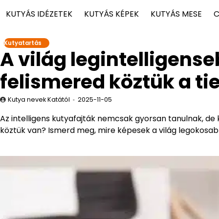
KUTYÁS IDÉZETEK
KUTYÁS KÉPEK
KUTYÁS MESE
C
Kutyatartás
A világ legintelligense
felismered köztük a ti
Kutya nevek Katától
2025-11-05
Az intelligens kutyafajták nemcsak gyorsan tanulnak, de 
köztük van? Ismerd meg, mire képesek a világ legokosabb