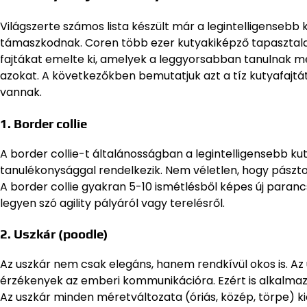
Világszerte számos lista készült már a legintelligensebb
támaszkodnak. Coren több ezer kutyakiképző tapasztalat
fajtákat emelte ki, amelyek a leggyorsabban tanulnak m
azokat. A következőkben bemutatjuk azt a tíz kutyafajt
vannak.
1. Border collie
A border collie-t általánosságban a legintelligensebb k
tanulékonysággal rendelkezik. Nem véletlen, hogy pászto
A border collie gyakran 5-10 ismétlésből képes új paranc
legyen szó agility pályáról vagy terelésről.
2. Uszkár (poodle)
Az uszkár nem csak elegáns, hanem rendkívül okos is. A
érzékenyek az emberi kommunikációra. Ezért is alkalmaz
Az uszkár minden méretváltozata (óriás, közép, törpe) ki