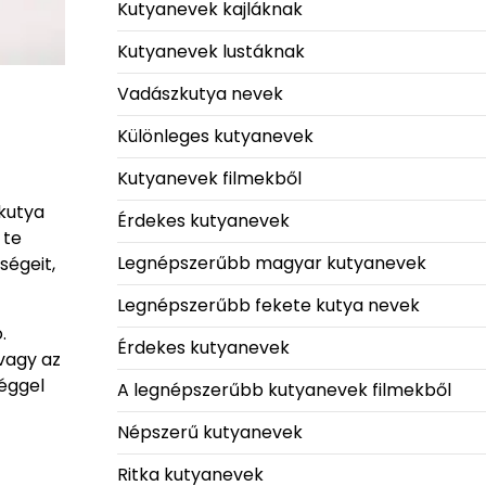
Kutyanevek kajláknak
Kutyanevek lustáknak
Vadászkutya nevek
Különleges kutyanevek
Kutyanevek filmekből
 kutya
Érdekes kutyanevek
 te
Legnépszerűbb magyar kutyanevek
ségeit,
Legnépszerűbb fekete kutya nevek
.
Érdekes kutyanevek
vagy az
éggel
A legnépszerűbb kutyanevek filmekből
Népszerű kutyanevek
Ritka kutyanevek