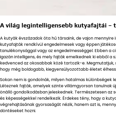
A világ legintelligensebb kutyafajtái – 
A kutyák évszázadok óta hű társaink, de vajon mennyire 
kutyafajták rendkívül engedelmesek vagy éppen játékosak
tanulékonysággal vagy az engedelmességgel. Ebben a cik
igazán intelligens, és mely fajták emelkednek ki ebből a s
kedvenced az okosabbak közé tartozik-e. Megmutatjuk, m
hogy még boldogabb, kiegyensúlyozottabb életet élhess
Sokan nem is gondolnák, milyen hatalmas különbségek lehe
Léteznek fajták, amelyek szinte villámgyorsan tanulnak
önálló gondolkodásban jeleskednek. Természetesen az s
és képességekkel rendelkezik. Érdekes tény, hogy a kuty
végrehajtásának gyorsaságát nézik, hanem azt is, menny
döntéseket hozni.