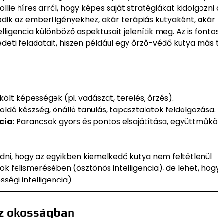
llie híres arról, hogy képes saját stratégiákat kidolgozni 
odik az emberi igényekhez, akár terápiás kutyaként, akár
ligencia különböző aspektusait jelenítik meg. Az is fonto
edeti feladatait, hiszen például egy őrző-védő kutya más 
ökölt képességek (pl. vadászat, terelés, őrzés).
ldó készség, önálló tanulás, tapasztalatok feldolgozása.
cia
: Parancsok gyors és pontos elsajátítása, együttműkö
dni, hogy az egyikben kiemelkedő kutya nem feltétlenül
gok felismerésében (ösztönös intelligencia), de lehet, hog
égi intelligencia).
az okosságban