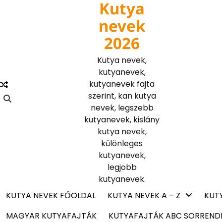
Kutya
Skip
to
nevek
content
2026
Kutya nevek,
kutyanevek,
kutyanevek fajta
szerint, kan kutya
nevek, legszebb
kutyanevek, kislány
kutya nevek,
különleges
kutyanevek,
legjobb
kutyanevek.
KUTYA NEVEK FŐOLDAL
KUTYA NEVEK A – Z
KUT
MAGYAR KUTYAFAJTÁK
KUTYAFAJTÁK ABC SORREND