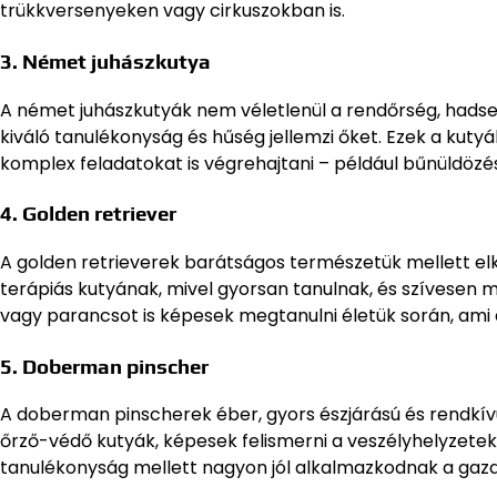
trükkversenyeken vagy cirkuszokban is.
3. Német juhászkutya
A német juhászkutyák nem véletlenül a rendőrség, hads
kiváló tanulékonyság és hűség jellemzi őket. Ezek a k
komplex feladatokat is végrehajtani – például bűnüldözé
4. Golden retriever
A golden retrieverek barátságos természetük mellett elk
terápiás kutyának, mivel gyorsan tanulnak, és szívesen
vagy parancsot is képesek megtanulni életük során, ami 
5. Doberman pinscher
A doberman pinscherek éber, gyors észjárású és rendkívül 
őrző-védő kutyák, képesek felismerni a veszélyhelyzeteke
tanulékonyság mellett nagyon jól alkalmazkodnak a gazd