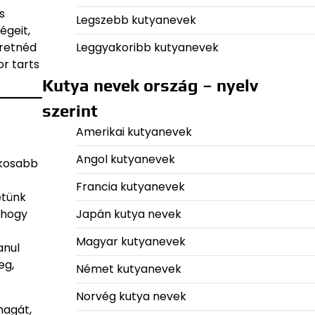
s
Legszebb kutyanevek
égeit,
Leggyakoribb kutyanevek
eretnéd
r tarts
Kutya nevek ország – nyelv
szerint
Amerikai kutyanevek
Angol kutyanevek
okosabb
Francia kutyanevek
etünk
 hogy
Japán kutya nevek
Magyar kutyanevek
anul
eg,
Német kutyanevek
Norvég kutya nevek
magát,