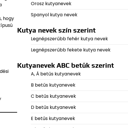
Orosz kutyanevek
a
Spanyol kutya nevek
s, hogy
típusú
Kutya nevek szín szerint
Legnépszerűbb fehér kutya nevek
Legnépszerűbb fekete kutya nevek
Kutyanevek ABC betűk szerint
dési
A, Á betűs kutyanevek
B betűs kutyanevek
C betűs kutyanevek
y
D betűs kutyanevek
E betűs kutyanevek