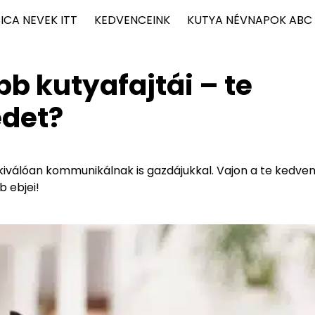
ICA NEVEK ITT
KEDVENCEINK
KUTYA NÉVNAPOK ABC
bb kutyafajtái – te
edet?
kiválóan kommunikálnak is gazdájukkal. Vajon a te kedven
 ebjei!