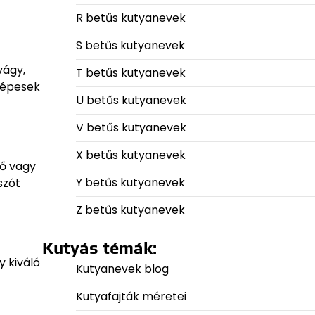
R betűs kutyanevek
S betűs kutyanevek
vágy,
T betűs kutyanevek
képesek
U betűs kutyanevek
V betűs kutyanevek
X betűs kutyanevek
tő vagy
Y betűs kutyanevek
szót
Z betűs kutyanevek
Kutyás témák:
y kiváló
Kutyanevek blog
Kutyafajták méretei