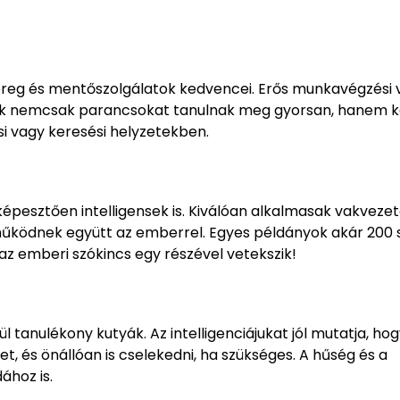
ereg és mentőszolgálatok kedvencei. Erős munkavégzési 
utyák nemcsak parancsokat tanulnak meg gyorsan, hanem 
si vagy keresési helyzetekben.
épesztően intelligensek is. Kiválóan alkalmasak vakveze
 működnek együtt az emberrel. Egyes példányok akár 200 
az emberi szókincs egy részével vetekszik!
tanulékony kutyák. Az intelligenciájukat jól mutatja, hog
t, és önállóan is cselekedni, ha szükséges. A hűség és a
ához is.