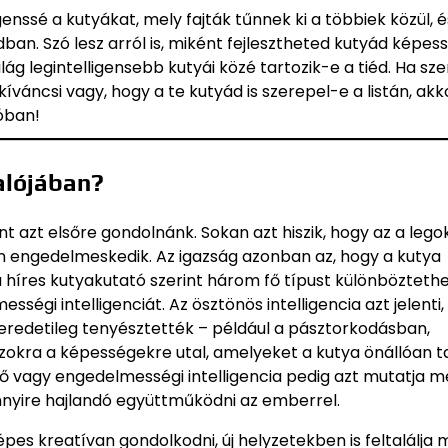
genssé a kutyákat, mely fajták tűnnek ki a többiek közül, é
dban. Szó lesz arról is, miként fejlesztheted kutyád képess
ilág legintelligensebb kutyái közé tartozik-e a tiéd. Ha sz
ncsi vagy, hogy a te kutyád is szerepel-e a listán, akko
óban!
valójában?
nt azt elsőre gondolnánk. Sokan azt hiszik, hogy az a leg
ban engedelmeskedik. Az igazság azonban az, hogy a kutya
 a híres kutyakutató szerint három fő típust különbözteth
gi intelligenciát. Az ösztönös intelligencia azt jelenti,
redetileg tenyésztették – például a pásztorkodásban,
zokra a képességekre utal, amelyeket a kutya önállóan t
vagy engedelmességi intelligencia pedig azt mutatja m
nyire hajlandó együttműködni az emberrel.
pes kreatívan gondolkodni, új helyzetekben is feltalálja 