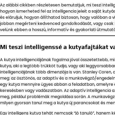
Az alábbi cikkben részletesen bemutatjuk, mi teszi intelli
hogyan ismerheted fel az intelligencia jeleit a saját kutyá
és eláruljuk, hogyan állíthatod biztosan, hogy valóban a v
jobban megérteni kedvenced gondolkodását, vagy csak kívá
velünk ebben a hosszú, informatív és gyakorlati útmutat
Mi teszi intelligenssé a kutyafajtákat 
A kutya intelligenciájának fogalma jóval összetettebb, mi
kutya, aki a legtöbb trükköt tudja, vagy aki leggyorsab
intelligenciájának több dimenziója is van. Stanley Coren,
meg: az ösztönös, az adaptív és a munkavégző/engedelmessé
egy kutya mennyire ügyes abban a feladatban, amelyre e
keresésben vagy vadászatban. Az adaptív intelligencia a
meg, például problémák megoldása során. A munkavégző 
milyen gyorsan tanul meg a kutya új parancsokat és men
Egy intelligens kutya tehát nemcsak “jó tanuló”, hanem ké