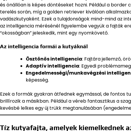
és önállóan is képes döntéseket hozni. Például a border co
terelés során, míg a golden retriever kiválóan alkalmazk
vadászkutyaként. Ezek a tulajdonságok mind-mind az intel
az intelligencia mérésénél figyelembe vegyük a fajták er
“okosságban” jeleskedik, mint egy nyomkövető.
Az intelligencia formái a kutyáknál
Ösztönös intelligencia
: Fajtára jellemző, ör
Adaptív intelligencia
: Egyedi problémamego
Engedelmességi/munkavégzési intelligen
képesség.
Ezek a formák gyakran átfednek egymással, de fontos tu
brillírozik a másikban. Például a véreb fantasztikus a sza
kevésbé lelkes egy új trükk megtanulásában (engedelmess
Tíz kutyafajta, amelyek kiemelkednek 