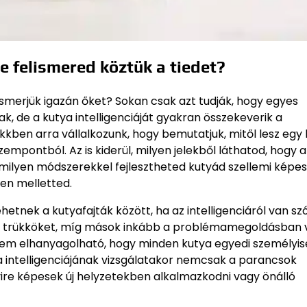
te felismered köztük a tiedet?
ismerjük igazán őket? Sokan csak azt tudják, hogy egyes
, de a kutya intelligenciáját gyakran összekeverik a
kben arra vállalkozunk, hogy bemutatjuk, mitől lesz egy
zempontból. Az is kiderül, milyen jelekből láthatod, hogy a
ilyen módszerekkel fejlesztheted kutyád szellemi képes
en melletted.
tnek a kutyafajták között, ha az intelligenciáról van szó
 új trükköket, míg mások inkább a problémamegoldásban 
em elhanyagolható, hogy minden kutya egyedi személyis
a intelligenciájának vizsgálatakor nemcsak a parancsok
ire képesek új helyzetekben alkalmazkodni vagy önálló