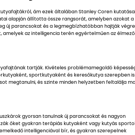
 kutyafajtákról, ám ezek általában Stanley Coren kutatása
ai alapján állította össze rangsorát, amelyben azokat a
eg új parancsokat és a legmegbízhatóbban hajtják végre
át, amelyek az intelligencia terén egyértelműen az élme
utyafajtának tartják. Kivételes problémamegoldó képessé
rkutyaként, sportkutyaként és keresőkutya szerepben is 
sot megtanulni, és szinte minden helyzetben feltalálja m
z uszkárok gyorsan tanulnak új parancsokat és nagyon
zák őket gyakran terápiás kutyaként vagy kutyás sporto
emelkedő intelligenciával bír, és gyakran szerepelnek