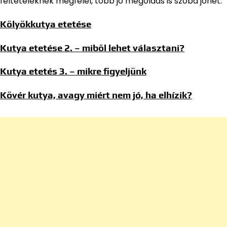
feltételeknek megfelel, több jó megoldás is szóba jöhet.
Kölyökkutya etetése
Kutya etetése 2. – miből lehet választani?
Kutya etetés 3. – mikre figyeljünk
Kövér kutya, avagy miért nem jó, ha elhízik?