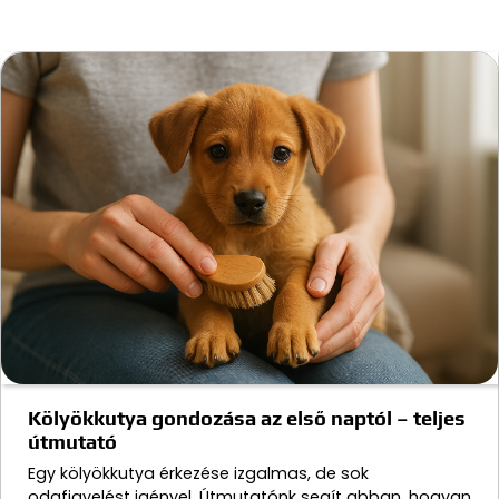
Kölyökkutya gondozása az első naptól – teljes
útmutató
Egy kölyökkutya érkezése izgalmas, de sok
odafigyelést igényel. Útmutatónk segít abban, hogyan