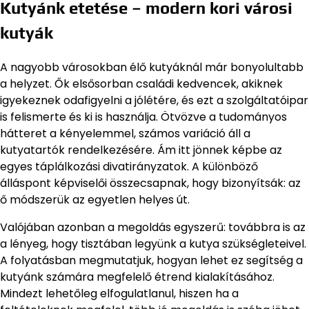
Kutyánk etetése – modern kori városi
kutyák
A nagyobb városokban élő kutyáknál már bonyolultabb
a helyzet. Ők elsősorban családi kedvencek, akiknek
igyekeznek odafigyelni a jólétére, és ezt a szolgáltatóipar
is felismerte és ki is használja. Ötvözve a tudományos
hátteret a kényelemmel, számos variáció áll a
kutyatartók rendelkezésére. Ám itt jönnek képbe az
egyes táplálkozási divatirányzatok. A különböző
álláspont képviselői összecsapnak, hogy bizonyítsák: az
ő módszerük az egyetlen helyes út.
Valójában azonban a megoldás egyszerű: továbbra is az
a lényeg, hogy tisztában legyünk a kutya szükségleteivel.
A folyatásban megmutatjuk, hogyan lehet ez segítség a
kutyánk számára megfelelő étrend kialakításához.
Mindezt lehetőleg elfogulatlanul, hiszen ha a