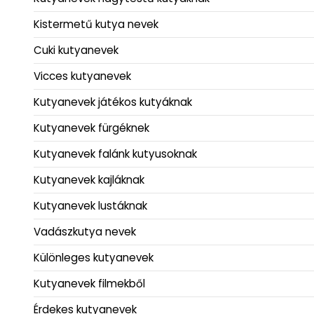
Kistermetű kutya nevek
Cuki kutyanevek
Vicces kutyanevek
Kutyanevek játékos kutyáknak
Kutyanevek fürgéknek
Kutyanevek falánk kutyusoknak
Kutyanevek kajláknak
Kutyanevek lustáknak
Vadászkutya nevek
Különleges kutyanevek
Kutyanevek filmekből
Érdekes kutyanevek