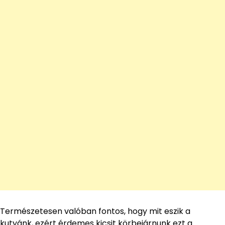
Természetesen valóban fontos, hogy mit eszik a
kutyánk, ezért érdemes kicsit körbejárnunk ezt a