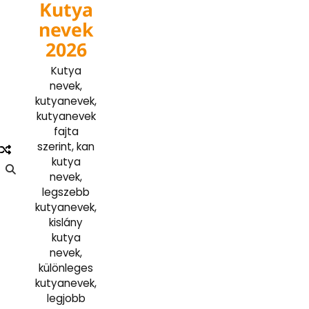
Kutya
Skip
to
nevek
content
2026
Kutya
nevek,
kutyanevek,
kutyanevek
fajta
szerint, kan
kutya
nevek,
legszebb
kutyanevek,
kislány
kutya
nevek,
különleges
kutyanevek,
legjobb