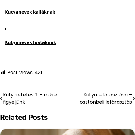
Kutyanevek kajláknak
Kutyanevek lustáknak
Post Views:
431
Kutya etetés 3. – mikre
Kutya lefárasztása –
Bejegyzés
figyeljünk
ösztönbeli lefárasztás
navigáció
Related Posts