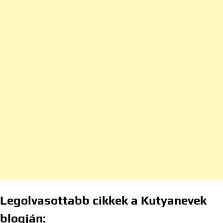
Legolvasottabb cikkek a Kutyanevek
blogján: