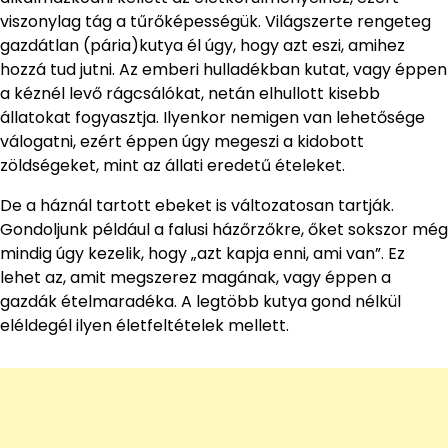
viszonylag tág a tűrőképességük. Világszerte rengeteg
gazdátlan (pária)kutya él úgy, hogy azt eszi, amihez
hozzá tud jutni. Az emberi hulladékban kutat, vagy éppen
a kéznél levő rágcsálókat, netán elhullott kisebb
állatokat fogyasztja. Ilyenkor nemigen van lehetősége
válogatni, ezért éppen úgy megeszi a kidobott
zöldségeket, mint az állati eredetű ételeket.
De a háznál tartott ebeket is változatosan tartják.
Gondoljunk például a falusi házőrzőkre, őket sokszor még
mindig úgy kezelik, hogy „azt kapja enni, ami van”. Ez
lehet az, amit megszerez magának, vagy éppen a
gazdák ételmaradéka. A legtöbb kutya gond nélkül
eléldegél ilyen életfeltételek mellett.