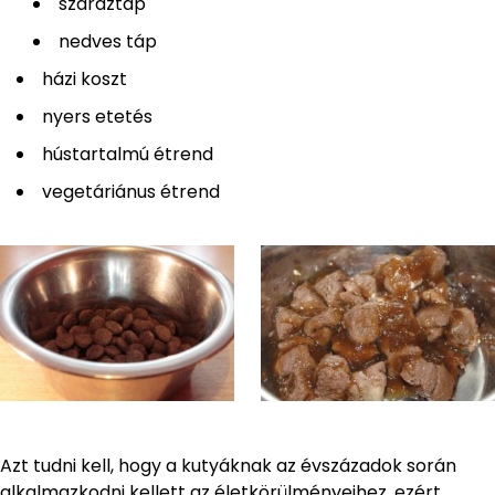
száraztáp
nedves táp
házi koszt
nyers etetés
hústartalmú étrend
vegetáriánus étrend
Azt tudni kell, hogy a kutyáknak az évszázadok során
alkalmazkodni kellett az életkörülményeihez, ezért