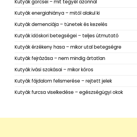
Kutyák görcsei – mit tegyél azonnal
Kutyák energiahiánya – mitől alakul ki
Kutyák demenciája – tünetek és kezelés
Kutyák időskori betegségei – teljes útmutató
Kutyák érzékeny hasa – mikor utal betegségre
Kutyák fejrázása – nem mindig ártatlan
Kutyák ivási szokásai – mikor kóros
Kutyák fájdalom felismerése – rejtett jelek
Kutyák furcsa viselkedése – egészségügyi okok