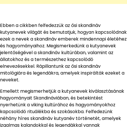
Ebben a cikkben felfedezzük az ősi skandináv
kutyanevek világát és bemutatjuk, hogyan kapcsolódnak
ezek a nevek a skandináv emberek mindennapi életéhez
és hagyományaihoz. Megismerkedünk a kutyanevek
jelentőségével a skandináv kultúrában, valamint az
állatokhoz és a természethez kapcsolódó
elnevezésekkel. Rápillantunk az ősi skandináv
mitológiára és legendákra, amelyek inspirálták ezeket a
neveket.
Emellett megismerhetjük a kutyanevek kiválasztásának
hagyományait Skandináviában, és betekintést
nyerhetünk a viking kultúrához és hagyományokhoz
kapcsolódó rituálékba és szokásokba. Felfedezünk
néhány híres skandináv kutyanév történetét, amelyek
izgalmas kalandokkal és legendákkal vannak