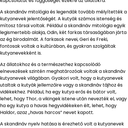
kapcsolatát és függőségét ezekre az állatokra.
A skandináv mitológia és legendák tovább mélyítették a
kutyanevek jelentőségét. A kutyák számos istenség és
mítosz társai voltak. Például a skandináv mitológia egyik
legismertebb alakja, Odin, két farkas társaságában járta
az ég birodalmát. A farkasok nevei, Geri és Freki,
fontosak voltak a kultúrában, és gyakran szolgáltak
kutyanevekként is.
Az állatokhoz és a természethez kapcsolódó
elnevezések szintén meghatározóak voltak a skandináv
kutyanevek világában. Gyakori volt, hogy a kutyanevek
utaltak a kutyák jellemzőire vagy a skandináv tájhoz és
vidékekhez. Például, ha egy kutya erős és bátor volt,
lehet, hogy Thor, a vikingek istene után nevezték el, vagy
ha egy kutya a havas hegyvidékeken élt, lehet, hogy
Haldor, azaz „havas harcos” nevet kapott.
A skandináv nyelv hatása is érezhető volt a kutyanevek