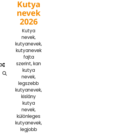
Kutya
Skip
to
nevek
content
2026
Kutya
nevek,
kutyanevek,
kutyanevek
fajta
szerint, kan
kutya
nevek,
legszebb
kutyanevek,
kislány
kutya
nevek,
különleges
kutyanevek,
legjobb