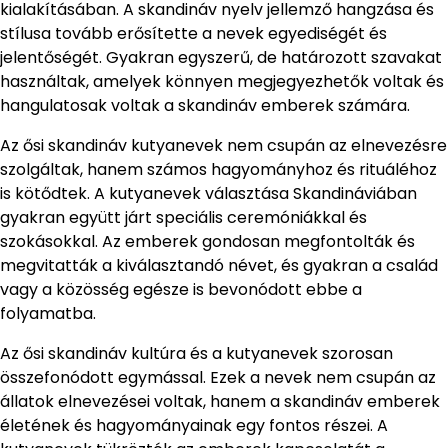
kialakításában. A skandináv nyelv jellemző hangzása és
stílusa tovább erősítette a nevek egyediségét és
jelentőségét. Gyakran egyszerű, de határozott szavakat
használtak, amelyek könnyen megjegyezhetők voltak és
hangulatosak voltak a skandináv emberek számára.
Az ősi skandináv kutyanevek nem csupán az elnevezésre
szolgáltak, hanem számos hagyományhoz és rituáléhoz
is kötődtek. A kutyanevek választása Skandináviában
gyakran együtt járt speciális ceremóniákkal és
szokásokkal. Az emberek gondosan megfontolták és
megvitatták a kiválasztandó névet, és gyakran a család
vagy a közösség egésze is bevonódott ebbe a
folyamatba.
Az ősi skandináv kultúra és a kutyanevek szorosan
összefonódott egymással. Ezek a nevek nem csupán az
állatok elnevezései voltak, hanem a skandináv emberek
életének és hagyományainak egy fontos részei. A