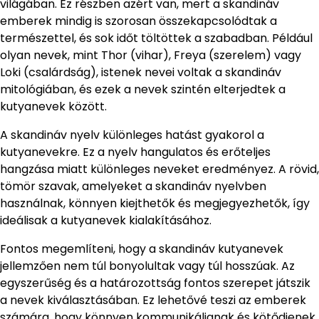
világában. Ez részben azért van, mert a skandináv
emberek mindig is szorosan összekapcsolódtak a
természettel, és sok időt töltöttek a szabadban. Például
olyan nevek, mint Thor (vihar), Freya (szerelem) vagy
Loki (csalárdság), istenek nevei voltak a skandináv
mitológiában, és ezek a nevek szintén elterjedtek a
kutyanevek között.
A skandináv nyelv különleges hatást gyakorol a
kutyanevekre. Ez a nyelv hangulatos és erőteljes
hangzása miatt különleges neveket eredményez. A rövid,
tömör szavak, amelyeket a skandináv nyelvben
használnak, könnyen kiejthetők és megjegyezhetők, így
ideálisak a kutyanevek kialakításához.
Fontos megemlíteni, hogy a skandináv kutyanevek
jellemzően nem túl bonyolultak vagy túl hosszúak. Az
egyszerűség és a határozottság fontos szerepet játszik
a nevek kiválasztásában. Ez lehetővé teszi az emberek
számára, hogy könnyen kommunikáljanak és kötődjenek