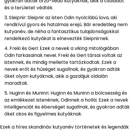
gyakran adták őrző-védő kutyáknak, akik a családot
és a területet védték.
Sleipnir: Sleipnir az isten Odin nyolclábú lova, aki
rendkívül gyors és hatalmas erejű. Bár eredetileg nem
kutyanév, de néha a fantasztikus tulajdonságokkal
rendelkező kutyákat is elnevezték Sleipnirnek.
Freki és Geri: Ezek a nevek a viking mitológiában
Odin farkasainak nevei. Freki és Geri társai voltak az
istennek, és mindig mellette tartózkodtak. Ezek a
nevek erőt és hűséget sugallnak, és gyakran adták
őket olyan kutyáknak, akik a gazdájuk oldalán
maradtak.
Huginn és Muninn: Huginn és Muninn a bölcsesség és
az emlékezet istenének, Odinnek a hollói. Ezek a nevek
intelligenciát és éberséget sugallnak, és gyakran adták
őket okos és figyelmes kutyáknak.
Ezek a híres skandináv kutyanév történetek és legendák