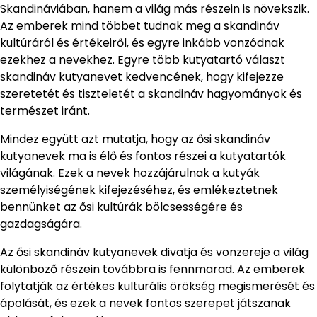
Skandináviában, hanem a világ más részein is növekszik.
Az emberek mind többet tudnak meg a skandináv
kultúráról és értékeiről, és egyre inkább vonzódnak
ezekhez a nevekhez. Egyre több kutyatartó választ
skandináv kutyanevet kedvencének, hogy kifejezze
szeretetét és tiszteletét a skandináv hagyományok és
természet iránt.
Mindez együtt azt mutatja, hogy az ősi skandináv
kutyanevek ma is élő és fontos részei a kutyatartók
világának. Ezek a nevek hozzájárulnak a kutyák
személyiségének kifejezéséhez, és emlékeztetnek
bennünket az ősi kultúrák bölcsességére és
gazdagságára.
Az ősi skandináv kutyanevek divatja és vonzereje a világ
különböző részein továbbra is fennmarad. Az emberek
folytatják az értékes kulturális örökség megismerését és
ápolását, és ezek a nevek fontos szerepet játszanak