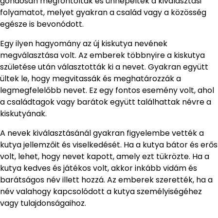
gondosan megfontolták és ünnepelték a kiválasztási
folyamatot, melyet gyakran a család vagy a közösség
egésze is bevonódott.
Egy ilyen hagyomány az új kiskutya nevének
megválasztása volt. Az emberek többnyire a kiskutya
születése után választották ki a nevet. Gyakran együtt
ültek le, hogy megvitassák és meghatározzák a
legmegfelelőbb nevet. Ez egy fontos esemény volt, ahol
a családtagok vagy barátok együtt találhattak névre a
kiskutyának.
A nevek kiválasztásánál gyakran figyelembe vették a
kutya jellemzőit és viselkedését. Ha a kutya bátor és erős
volt, lehet, hogy nevet kapott, amely ezt tükrözte. Ha a
kutya kedves és játékos volt, akkor inkább vidám és
barátságos név illett hozzá. Az emberek szerették, ha a
név valahogy kapcsolódott a kutya személyiségéhez
vagy tulajdonságaihoz.