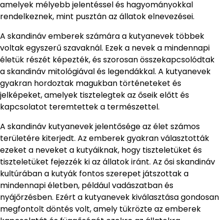
amelyek mélyebb jelentéssel és hagyományokkal
rendelkeznek, mint pusztán az állatok elnevezései.
A skandináv emberek számára a kutyanevek többek
voltak egyszerű szavaknál. Ezek a nevek a mindennapi
életük részét képezték, és szorosan összekapcsolódtak
a skandináv mitológiával és legendákkal. A kutyanevek
gyakran hordoztak magukban történeteket és
jelképeket, amelyek tisztelegtek az őseik előtt és
kapcsolatot teremtettek a természettel.
A skandináv kutyanevek jelentősége az élet számos
területére kiterjedt. Az emberek gyakran választották
ezeket a neveket a kutyáiknak, hogy tiszteletüket és
tiszteletüket fejezzék ki az állatok iránt. Az ősi skandináv
kultúrában a kutyák fontos szerepet játszottak a
mindennapi életben, például vadászatban és
nyájőrzésben. Ezért a kutyanevek kiválasztása gondosan
megfontolt döntés volt, amely tükrözte az emberek