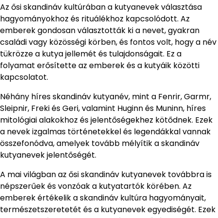
Az ősi skandináv kultúrában a kutyanevek választása
hagyományokhoz és rituálékhoz kapcsolódott. Az
emberek gondosan választották ki a nevet, gyakran
családi vagy közösségi körben, és fontos volt, hogy a név
tükrözze a kutya jellemét és tulajdonságait. Ez a
folyamat erősítette az emberek és a kutyáik közötti
kapcsolatot.
Néhány híres skandináv kutyanév, mint a Fenrir, Garmr,
Sleipnir, Freki és Geri, valamint Huginn és Muninn, híres
mitológiai alakokhoz és jelentőségekhez kötődnek. Ezek
a nevek izgalmas történetekkel és legendákkal vannak
összefonódva, amelyek tovább mélyítik a skandináv
kutyanevek jelentőségét.
A mai világban az ősi skandináv kutyanevek továbbra is
népszerűek és vonzóak a kutyatartók körében. Az
emberek értékelik a skandináv kultúra hagyományait,
természetszeretetét és a kutyanevek egyediségét. Ezek